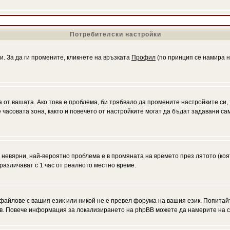
Потребителски настройки
и. За да ги промените, кликнете на връзката
Профил
(по принцип се намира н
а от вашата. Ако това е проблема, би трябвало да промените настройките си,
асовата зона, както и повечето от настройките могат да бъдат задавани само
а невярни, най-вероятно проблема е в промяната на времето през лятото (коя
различават с 1 час от реалното местно време.
файлове с вашия език или никой не е превел форума на вашия език. Попитай
ъв. Повече информация за локализирането на phpBB можете да намерите на с