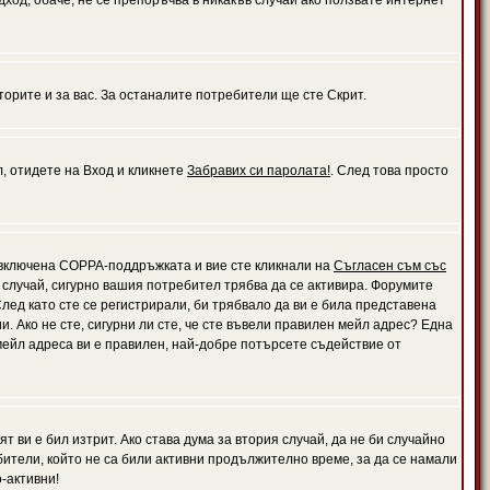
дход, обаче, не се препоръчва в никакъв случай ако ползвате интернет
орите и за вас. За останалите потребители ще сте Скрит.
л, отидете на Вход и кликнете
Забравих си паролата!
. След това просто
е включена COPPA-поддръжката и вие сте кликнали на
Съгласен съм със
я случай, сигурно вашия потребител трябва да се активира. Форумите
лед като сте се регистрирали, би трябвало да ви е била представена
 Ако не сте, сигурни ли сте, че сте въвели правилен мейл адрес? Една
 мейл адреса ви е правилен, най-добре потърсете съдействие от
 ви е бил изтрит. Ако става дума за втория случай, да не би случайно
тели, който не са били активни продължително време, за да се намали
-активни!