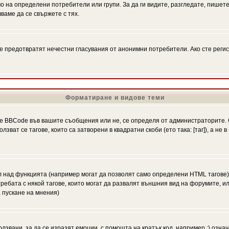
на определени потребители или групи. За да ги видите, разгледате, пишете 
аме да се свържете с тях.
се предотвратят нечестни гласувания от анонимни потребители. Ако сте регис
Форматиране и видове теми
 BBCode във вашите съобщения или не, се определя от администраторите. 
ат се тагове, които са затворени в квадратни скоби (ето така: [таг]), а не
л над функцията (например могат да позволят само определени HTML тагове)
ебата с някой тагове, които могат да развалят външния вид на форумите, ил
 пускане на мнения)
олзвани, за да се изразят емоции, с помощта на кратък код, например :) означ