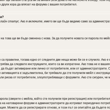
мът ще запази статуса ви за винаги (или докато не натиснете Изход). Този по
о други хора да влязат на форума с вашия потребител.
ва?
нлайн статус
. Ако я
включите
, името ви ще бъде видимо само за администрат
 на това ще ви бъде сменена с нова. За да получите новата си парола по мей
 са правилни, тогава едно от следните две неща може би се е случило. Ако 
рябва да следвате инструкциите, които са ви изпратени. Ако това не е ваши
ии да бъдат активирани или лично от потребителя, или от администраторите. С
активацията е задължителна, би трябвало да сте получили мейл с инструкции.
али риска от потребители, злоупотребяващи с форумите. Ако сте сигурен, че
рола (сверете с мейла, който сте получили при регистрация) или потребителят
а на натоварени форуми е администраторите да изтриват периодично потреби
ия. Можете да се регистрирате отново, и този път се опитайте да бъдете по