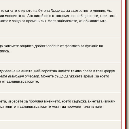
то си като кликнете на бутона
Промяна
за съответното мнение. Ако
или мнението си. Ако никой не е отговорил на съобщение ви, този текст
какво и защо са променили). Моля забележете, че обикновените
 да включите опцията
Добави подпис
от формата за пускане на
дписа.
обавяне на анкета, най-вероятно нямате такива права в този форум.
ете възможен отговор
. Можете също да укажете време, за което
ля от администраторите.
ета, изберете за промяна мнението, което съдържа анкетата (винаги
дераторите и администраторите могат да променят или изтрият