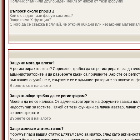
Получих спам (или друг обиден мейл) от някой от тези форуми!
Въпроси около phpBB 2
Кой е създал тази форум система?
Защо няма X функция?
С кого да се свържа в случай, че открия обидни или незаконни материа
Защо не мога да вляза?
А регистрирахте ли се? Сериозно, трябва да се регистрирате, за да вле
администраторите и да разберете какви са причините. Ако сте се регис
във вашия случай не е, свържете се с администраторите за повече инф
Върнете се в началото
Защо въобще трябва да се регистрирам?
Може и да не се наложи. От администраторите на форумите зависи дали
недостъпни за гостите. Някой от тези функции са личен аватар, лични
се регистрирате.
Върнете се в началото
Защо излизам автоматично?
Форумът пази вашия статус
Влязъл
само за кратко, след като активност