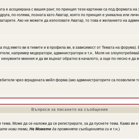
ата е асоциирана с вашия ранг; по принцип тези картинки са под формата на
 друга, по-голяма, позната като Аватар, която по принцип е уникална или ли
Аватарите. Ако не можете да използвате Аватар, то това е желанието на адми
а под името ви в темите и в профила ви, в зависимост от Темата на форума).
ители, например модератори, администратори и т.н.. Моля не злоупотребява
 ненужните мнения и да ви върнат обратно в началото, а още по-лесно е да в
!
бители чрез вградената мейл форма (ако администраторите са позволили това
Въпроси за писането на съобщения
 тема. Може да се наложи да се регистрирате, за да пуснете тема. Какво ви 
кате нови теми,
Не Можете
да променяте съобщенията си
и т.н.)