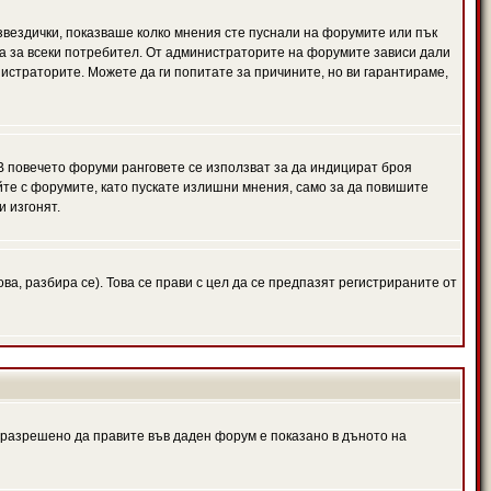
 звездички, показваше колко мнения сте пуснали на форумите или пък
чна за всеки потребител. От администраторите на форумите зависи дали
нистраторите. Можете да ги попитате за причините, но ви гарантираме,
 В повечето форуми ранговете се използват за да индицират броя
йте с форумите, като пускате излишни мнения, само за да повишите
и изгонят.
, разбира се). Това се прави с цел да се предпазят регистрираните от
е разрешено да правите във даден форум е показано в дъното на