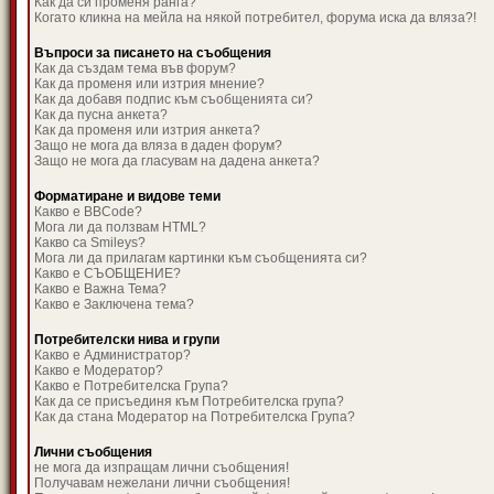
Как да си променя ранга?
Когато кликна на мейла на някой потребител, форума иска да вляза?!
Въпроси за писането на съобщения
Как да създам тема във форум?
Как да променя или изтрия мнение?
Как да добавя подпис към съобщенията си?
Как да пусна анкета?
Как да променя или изтрия анкета?
Защо не мога да вляза в даден форум?
Защо не мога да гласувам на дадена анкета?
Форматиране и видове теми
Какво е BBCode?
Мога ли да ползвам HTML?
Какво са Smileys?
Мога ли да прилагам картинки към съобщенията си?
Какво е СЪОБЩЕНИЕ?
Какво е Важна Тема?
Какво е Заключена тема?
Потребителски нива и групи
Какво е Администратор?
Какво е Модератор?
Какво е Потребителска Група?
Как да се присъединя към Потребителска група?
Как да стана Модератор на Потребителска Група?
Лични съобщения
не мога да изпращам лични съобщения!
Получавам нежелани лични съобщения!