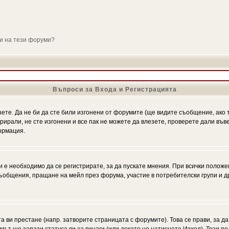
ли на тези форуми?
Въпроси за Входа и Регистрацията
зете. Да не би да сте били изгонени от форумите (ще видите съобщение, ако т
трирали, не сте изгонени и все пак не можете да влезете, проверете дали въ
ормация.
 е необходимо да се регистрирате, за да пускате мнения. При всички положе
 съобщения, пращане на мейл през форума, участие в потребителски групи и д
та ви престане (напр. затворите страницата с форумите). Това се прави, за да