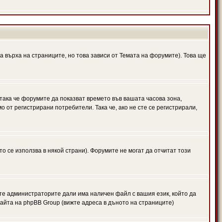
а върха на страниците, но това зависи от Темата на форумите). Това ще
 така че форумите да показват времето във вашата часова зона,
 от регистрирани потребители. Така че, ако не сте се регистрирали,
то се използва в някой страни). Форумите не могат да отчитат този
те администраторите дали има наличен файл с вашия език, който да
айта на phpBB Group (вижте адреса в дъното на страниците)