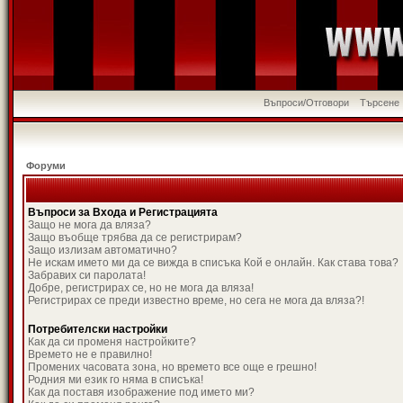
Въпроси/Отговори
Търсене
Форуми
Въпроси за Входа и Регистрацията
Защо не мога да вляза?
Защо въобще трябва да се регистрирам?
Защо излизам автоматично?
Не искам името ми да се вижда в списъка Кой е онлайн. Как става това?
Забравих си паролата!
Добре, регистрирах се, но не мога да вляза!
Регистрирах се преди известно време, но сега не мога да вляза?!
Потребителски настройки
Как да си променя настройките?
Времето не е правилно!
Промених часовата зона, но времето все още е грешно!
Родния ми език го няма в списъка!
Как да поставя изображение под името ми?