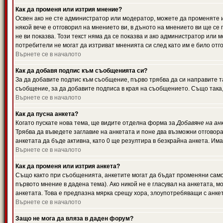
Как да променя или изтрия мнение?
Освен ако не сте администратор или модератор, можете да променяте 
някой вече е отговорил на мнението ви, в дъното на мнението ви ще се 
не ви показва. Този текст няма да се показва и ако администратор ил
потребители не могат да изтриват мненията си след като им е било отг
Върнете се в началото
Как да добавя подпис към съобщенията си?
За да добавите подпис към съобщение, първо трябва да си направите т
съобщение, за да добавите подписа в края на съобщението. Също така
Върнете се в началото
Как да пусна анкета?
Когато пускате нова тема, ще видите отделна форма за
Добавяне на ан
Трябва да въведете заглавие на анкетата и поне два възможни отговора
анкетата да бъде активна, като 0 ще резултира в безкрайна анкета. Им
Върнете се в началото
Как да променя или изтрия анкета?
Също както при съобщенията, анкетите могат да бъдат променяни само 
първото мнение в дадена тема). Ако никой не е гласувал на анкетата, 
анкетата. Това е предпазна мярка срещу хора, злоупотребяващи с анке
Върнете се в началото
Защо не мога да вляза в даден форум?