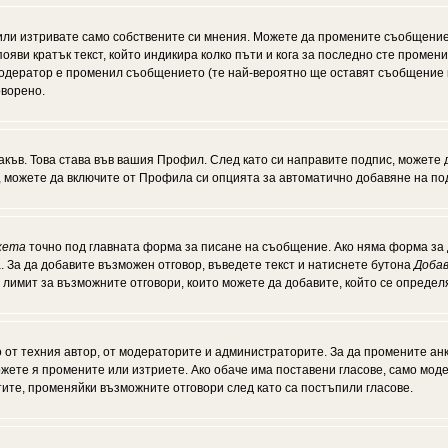
или изтривате само собствените си мнения. Можете да промените съобщение
появи кратък текст, който индикира колко пъти и кога за последно сте промен
и модератор е променил съобщението (те най-вероятно ще оставят съобщение 
оворено.
акъв. Това става във вашия Профил. След като си направите подпис, можете
, можете да включите от Профила си опцията за автоматично добавяне на по
кета
точно под главната форма за писане на съобщение. Ако няма форма за д
. За да добавите възможен отговор, въведете текст и натиснете бутона
Добав
а лимит за възможните отговори, които можете да добавите, който се опреде
от техния автор, от модераторите и администраторите. За да промените анк
можете я промените или изтриете. Ако обаче има поставени гласове, само мо
тите, променяйки възможните отговори след като са постъпили гласове.