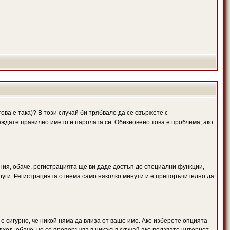
ова е така)? В този случай би трябвало да се свържете с
веждате правилно името и паролата си. Обикновено това е проблема; ако
ния, обаче, регистрацията ще ви даде достъп до специални функции,
руги. Регистрацията отнема само няколко минути и е препоръчително да
 е сигурно, че никой няма да влиза от ваше име. Ако изберете опцията