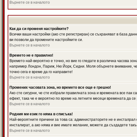
Върнете се в началото
Как да си променя настройките?
Всички ваши настройки (ако сте регистриран) се съхраняват в база данн
ви позволи да промените настройките си.
Върнете се в началото
Времето не е правилно!
Времето най-вероятно е точно, но вие го гледате в различна часова зон
например Лондон, Париж, Ню Йорк, Сидни. Моля обърнете внимание, че ч
точно сега е време да го направите!
Върнете се в началото
Промених часовата зона, но времето все още е грешно!
Ако сте сигурни, че сте избрали правилната зона и времената все пак с
ефект, така че е вероятно по време на летните месеци времената да се 
Върнете се в началото
Родния ми език го няма в списъка!
Най-вероятните причини за това са: администраторите не е инсталрал 
инсталират, а ако няма и вие имате желание, можете да създадете так
Върнете се в началото