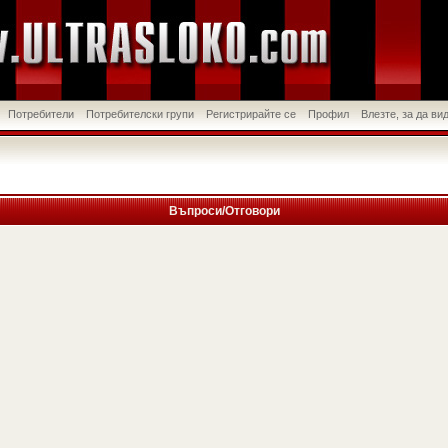
Потребители
Потребителски групи
Регистрирайте се
Профил
Влезте, за да в
Въпроси/Отговори