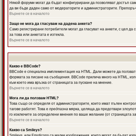
Някой форуми могат да бъдат конфигурирани да позволяват достъп само 
да ви бъде даден само от модераторите и администраторите. Препоръчв
Върнете се в началото
Защо не мога да гласувам на дадена анкета?
Само регистрирани потребители могат да гласуват на анкети, с цел да 
за това или анкетата е изтекла.
Върнете се в началото
Какво е BBCode?
BBCode е специална имплементация на HTML. Дали можете да ползвате
формата за писане на съобщения. BBCode прилича много на HTML, използв
към което има връзка от страницата за пускане на мнение.
Върнете се в началото
Мога ли да ползвам HTML?
Това също се определя от администраторите, които имат пълен контро
тагове работят. Това е
предпазна
мярка, целяща да предотвари злоупотр
го изключите за определени мнения по ваше желание (от страницата за
Върнете се в началото
Какво са Smileys?
Smileys, или Emoticons са малки изображения, които могат да бъдат изп