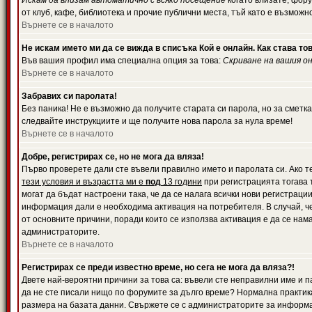
Искам да влизам автоматично с всяко посещение
когато влизате, фору
от клуб, кафе, библиотека и прочие публични места, тъй като е възможн
Върнете се в началото
Не искам името ми да се вижда в списъка Кой е онлайн. Как става то
Във вашия профил има специална опция за това:
Скриване на вашия о
Върнете се в началото
Забравих си паролата!
Без паника! Не е възможно да получите старата си парола, но за сметка
следвайте инструкциите и ще получите нова парола за нула време!
Върнете се в началото
Добре, регистрирах се, но не мога да вляза!
Първо проверете дали сте въвели правилно името и паролата си. Ако те
тези условия и възрастта ми е
под
13 години
при регистрацията тогава т
могат да бъдат настроени така, че да се налага всички нови регистрац
информация дали е необходима активация на потребителя. В случай, че 
от основните причини, поради които се използва активация е да се нам
администраторите.
Върнете се в началото
Регистрирах се преди известно време, но сега не мога да вляза?!
Двете най-вероятни причини за това са: въвели сте неправилни име и па
да не сте писали нищо по форумите за дълго време? Нормална практик
размера на базата данни. Свържете се с администраторите за информац