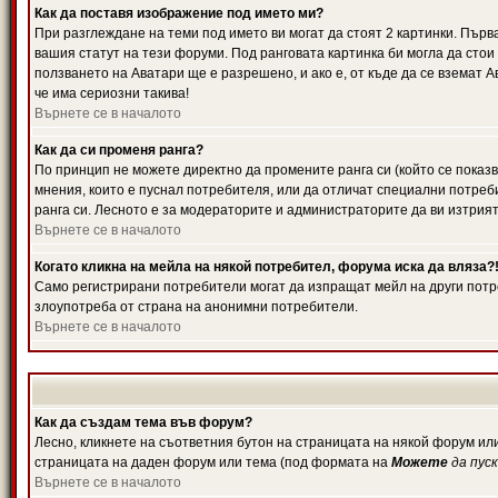
Как да поставя изображение под името ми?
При разглеждане на теми под името ви могат да стоят 2 картинки. Първ
вашия статут на тези форуми. Под ранговата картинка би могла да стои
ползването на Аватари ще е разрешено, и ако е, от къде да се вземат 
че има сериозни такива!
Върнете се в началото
Как да си променя ранга?
По принцип не можете директно да промените ранга си (който се показв
мнения, които е пуснал потребителя, или да отличат специални потреб
ранга си. Лесното е за модераторите и администраторите да ви изтрият
Върнете се в началото
Когато кликна на мейла на някой потребител, форума иска да вляза?
Само регистрирани потребители могат да изпращат мейл на други потре
злоупотреба от страна на анонимни потребители.
Върнете се в началото
Как да създам тема във форум?
Лесно, кликнете на съответния бутон на страницата на някой форум или
страницата на даден форум или тема (под формата на
Можете
да пус
Върнете се в началото