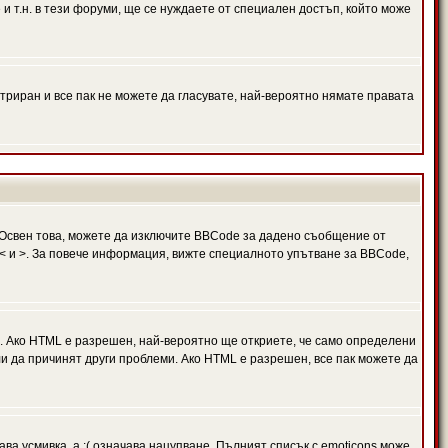
и т.н. в тези форуми, ще се нуждаете от специален достъп, който може
триран и все пак не можете да гласувате, най-вероятно нямате правата
Освен това, можете да изключите BBCode за дадено съобщение от
 в < и >. За повече информация, вижте специалното упътване за BBCode,
. Ако HTML е разрешен, най-вероятно ще откриете, че само определени
и да причинят други проблеми. Ако HTML е разрешен, все пак можете да
ава усмивка, а :( означава нацупване. Пълният списък с emoticons може