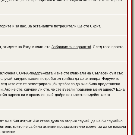
дход, обаче, не се препоръчва в никакъв случай ако ползвате интернет
орите и за вас. За останалите потребители ще сте Скрит.
л, отидете на Вход и кликнете
Забравих си паролата!
. След това просто
е включена COPPA-поддръжката и вие сте кликнали на
Съгласен съм със
я случай, сигурно вашия потребител трябва да се активира. Форумите
лед като сте се регистрирали, би трябвало да ви е била представена
 Ако не сте, сигурни ли сте, че сте въвели правилен мейл адрес? Една
 мейл адреса ви е правилен, най-добре потърсете съдействие от
 ви е бил изтрит. Ако става дума за втория случай, да не би случайно
тели, който не са били активни продължително време, за да се намали
-активни!