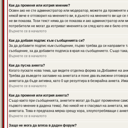
Как да променя или изтрия мнение?
Освен ако не сте администратор или модератор, можете да променяте 
някой вече е отговорил на мнението ви, в дъното на мнението ви ще се 
не ви показва. Този текст няма да се показва и ако администратор ил
потребители не могат да изтриват мненията си след като им е било отг
Върнете се в началото
Как да добавя подпис към съобщенията си?
За да добавите подпис към съобщение, първо трябва да си направите т
съобщение, за да добавите подписа в края на съобщението. Също така
Върнете се в началото
Как да пусна анкета?
Когато пускате нова тема, ще видите отделна форма за
Добавяне на ан
Трябва да въведете заглавие на анкетата и поне два възможни отговора
анкетата да бъде активна, като 0 ще резултира в безкрайна анкета. Им
Върнете се в началото
Как да променя или изтрия анкета?
Също както при съобщенията, анкетите могат да бъдат променяни само 
първото мнение в дадена тема). Ако никой не е гласувал на анкетата, 
анкетата. Това е предпазна мярка срещу хора, злоупотребяващи с анке
Върнете се в началото
Защо не мога да вляза в даден форум?