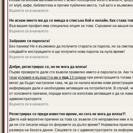
Искам да влизам автоматично с всяко посещение
когато влизате, фору
от клуб, кафе, библиотека и прочие публични места, тъй като е възможн
Върнете се в началото
Не искам името ми да се вижда в списъка Кой е онлайн. Как става то
Във вашия профил има специална опция за това:
Скриване на вашия о
Върнете се в началото
Забравих си паролата!
Без паника! Не е възможно да получите старата си парола, но за сметка
следвайте инструкциите и ще получите нова парола за нула време!
Върнете се в началото
Добре, регистрирах се, но не мога да вляза!
Първо проверете дали сте въвели правилно името и паролата си. Ако те
тези условия и възрастта ми е
под
13 години
при регистрацията тогава т
могат да бъдат настроени така, че да се налага всички нови регистрац
информация дали е необходима активация на потребителя. В случай, че 
от основните причини, поради които се използва активация е да се нам
администраторите.
Върнете се в началото
Регистрирах се преди известно време, но сега не мога да вляза?!
Двете най-вероятни причини за това са: въвели сте неправилни име и па
да не сте писали нищо по форумите за дълго време? Нормална практик
размера на базата данни. Свържете се с администраторите за информац