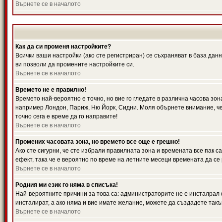
Върнете се в началото
Как да си променя настройките?
Всички ваши настройки (ако сте регистриран) се съхраняват в база данн
ви позволи да промените настройките си.
Върнете се в началото
Времето не е правилно!
Времето най-вероятно е точно, но вие го гледате в различна часова зон
например Лондон, Париж, Ню Йорк, Сидни. Моля обърнете внимание, че ч
точно сега е време да го направите!
Върнете се в началото
Промених часовата зона, но времето все още е грешно!
Ако сте сигурни, че сте избрали правилната зона и времената все пак с
ефект, така че е вероятно по време на летните месеци времената да се 
Върнете се в началото
Родния ми език го няма в списъка!
Най-вероятните причини за това са: администраторите не е инсталрал 
инсталират, а ако няма и вие имате желание, можете да създадете так
Върнете се в началото