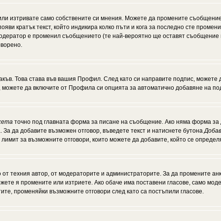
или изтривате само собствените си мнения. Можете да промените съобщение
появи кратък текст, който индикира колко пъти и кога за последно сте промен
и модератор е променил съобщението (те най-вероятно ще оставят съобщение 
оворено.
акъв. Това става във вашия Профил. След като си направите подпис, можете
, можете да включите от Профила си опцията за автоматично добавяне на по
кета
точно под главната форма за писане на съобщение. Ако няма форма за д
. За да добавите възможен отговор, въведете текст и натиснете бутона
Добав
а лимит за възможните отговори, които можете да добавите, който се опреде
от техния автор, от модераторите и администраторите. За да промените анк
можете я промените или изтриете. Ако обаче има поставени гласове, само мо
тите, променяйки възможните отговори след като са постъпили гласове.