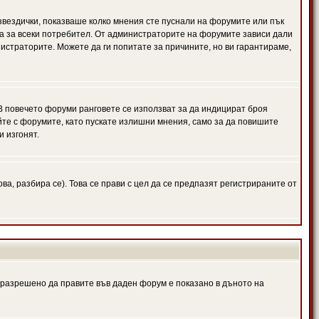
 звездички, показваше колко мнения сте пуснали на форумите или пък
чна за всеки потребител. От администраторите на форумите зависи дали
нистраторите. Можете да ги попитате за причините, но ви гарантираме,
 В повечето форуми ранговете се използват за да индицират броя
йте с форумите, като пускате излишни мнения, само за да повишите
и изгонят.
, разбира се). Това се прави с цел да се предпазят регистрираните от
е разрешено да правите във даден форум е показано в дъното на