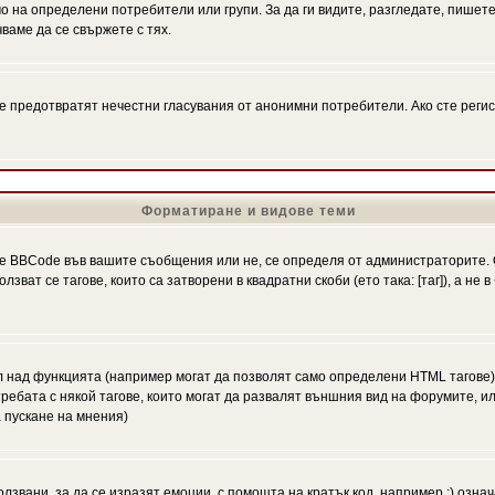
на определени потребители или групи. За да ги видите, разгледате, пишете 
аме да се свържете с тях.
се предотвратят нечестни гласувания от анонимни потребители. Ако сте регис
Форматиране и видове теми
 BBCode във вашите съобщения или не, се определя от администраторите. 
ат се тагове, които са затворени в квадратни скоби (ето така: [таг]), а не
л над функцията (например могат да позволят само определени HTML тагове)
ебата с някой тагове, които могат да развалят външния вид на форумите, ил
 пускане на мнения)
олзвани, за да се изразят емоции, с помощта на кратък код, например :) означ