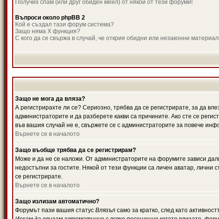
Получих спам (или друг обиден мейл) от някой от тези форуми!
Въпроси около phpBB 2
Кой е създал тази форум система?
Защо няма X функция?
С кого да се свържа в случай, че открия обидни или незаконни материа
Защо не мога да вляза?
А регистрирахте ли се? Сериозно, трябва да се регистрирате, за да вле
администраторите и да разберете какви са причините. Ако сте се регис
във вашия случай не е, свържете се с администраторите за повече инф
Върнете се в началото
Защо въобще трябва да се регистрирам?
Може и да не се наложи. От администраторите на форумите зависи дали
недостъпни за гостите. Някой от тези функции са личен аватар, лични
се регистрирате.
Върнете се в началото
Защо излизам автоматично?
Форумът пази вашия статус
Влязъл
само за кратко, след като активност