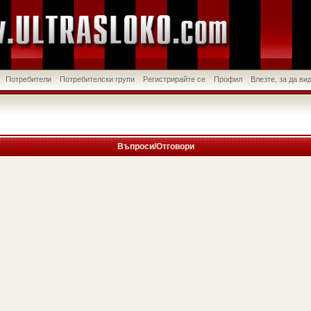
Потребители
Потребителски групи
Регистрирайте се
Профил
Влезте, за да в
Въпроси/Отговори