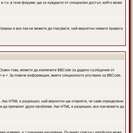
и т.н. в тези форуми, ще се нуждаете от специален достъп, който може
триран и все пак не можете да гласувате, най-вероятно нямате правата
Освен това, можете да изключите BBCode за дадено съобщение от
 в < и >. За повече информация, вижте специалното упътване за BBCode,
. Ако HTML е разрешен, най-вероятно ще откриете, че само определени
и да причинят други проблеми. Ако HTML е разрешен, все пак можете да
ава усмивка, а :( означава нацупване. Пълният списък с emoticons може