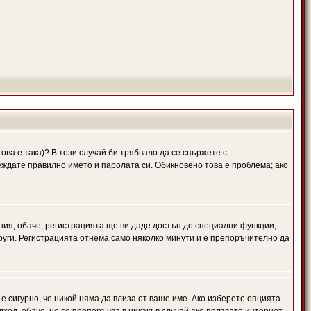
ова е така)? В този случай би трябвало да се свържете с
веждате правилно името и паролата си. Обикновено това е проблема; ако
ния, обаче, регистрацията ще ви даде достъп до специални функции,
руги. Регистрацията отнема само няколко минути и е препоръчително да
 е сигурно, че никой няма да влиза от ваше име. Ако изберете опцията