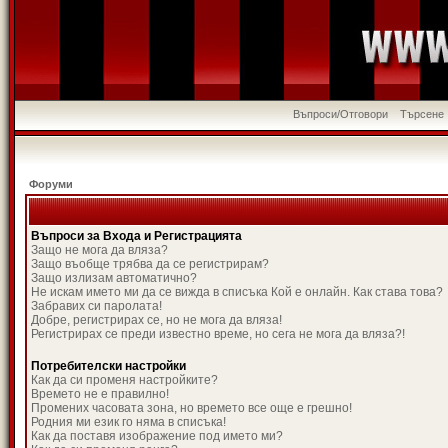
Въпроси/Отговори
Търсене
Форуми
Въпроси за Входа и Регистрацията
Защо не мога да вляза?
Защо въобще трябва да се регистрирам?
Защо излизам автоматично?
Не искам името ми да се вижда в списъка Кой е онлайн. Как става това?
Забравих си паролата!
Добре, регистрирах се, но не мога да вляза!
Регистрирах се преди известно време, но сега не мога да вляза?!
Потребителски настройки
Как да си променя настройките?
Времето не е правилно!
Промених часовата зона, но времето все още е грешно!
Родния ми език го няма в списъка!
Как да поставя изображение под името ми?