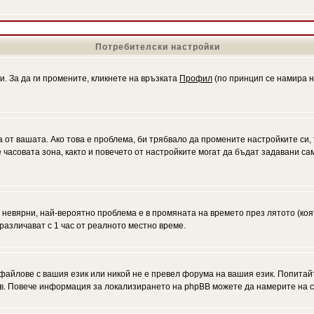
Потребителски настройки
и. За да ги промените, кликнете на връзката
Профил
(по принцип се намира н
а от вашата. Ако това е проблема, би трябвало да промените настройките си,
асовата зона, както и повечето от настройките могат да бъдат задавани само
а невярни, най-вероятно проблема е в промяната на времето през лятото (коя
различават с 1 час от реалното местно време.
файлове с вашия език или никой не е превел форума на вашия език. Попитай
ъв. Повече информация за локализирането на phpBB можете да намерите на с