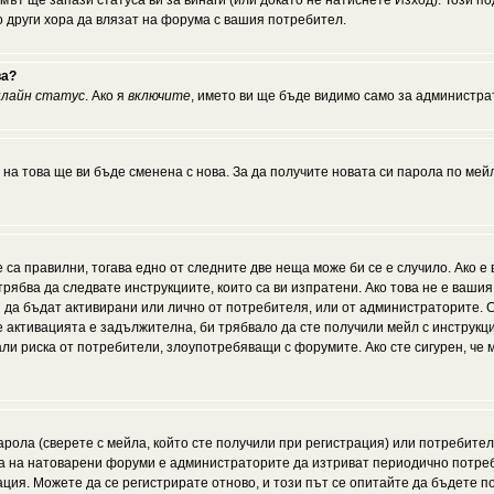
мът ще запази статуса ви за винаги (или докато не натиснете Изход). Този по
о други хора да влязат на форума с вашия потребител.
ва?
нлайн статус
. Ако я
включите
, името ви ще бъде видимо само за администрат
 на това ще ви бъде сменена с нова. За да получите новата си парола по мей
 са правилни, тогава едно от следните две неща може би се е случило. Ако 
рябва да следвате инструкциите, които са ви изпратени. Ако това не е ваши
ии да бъдат активирани или лично от потребителя, или от администраторите. С
активацията е задължителна, би трябвало да сте получили мейл с инструкции.
али риска от потребители, злоупотребяващи с форумите. Ако сте сигурен, че
рола (сверете с мейла, който сте получили при регистрация) или потребителят
а на натоварени форуми е администраторите да изтриват периодично потреби
ия. Можете да се регистрирате отново, и този път се опитайте да бъдете по