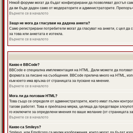
Някой форуми могат да бъдат конфигурирани да позволяват достъп само 
да ви бъде даден само от модераторите и администраторите. Препоръчв
Върнете се в началото
Защо не мога да гласувам на дадена анкета?
Само регистрирани потребители могат да гласуват на анкети, с цел да 
за това или анкетата е изтекла.
Върнете се в началото
Какво е BBCode?
BBCode е специална имплементация на HTML. Дали можете да ползвате
формата за писане на съобщения. BBCode прилича много на HTML, използв
към което има връзка от страницата за пускане на мнение.
Върнете се в началото
Мога ли да ползвам HTML?
Това също се определя от администраторите, които имат пълен контро
тагове работят. Това е
предпазна
мярка, целяща да предотвари злоупотр
го изключите за определени мнения по ваше желание (от страницата за
Върнете се в началото
Какво са Smileys?
Smileys, или Emoticons са малки изображения, които могат да бъдат изп