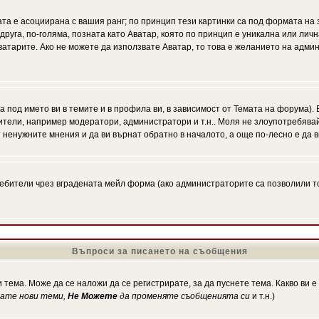
ата е асоциирана с вашия ранг; по принцип тези картинки са под формата на
 друга, по-голяма, позната като Аватар, която по принцип е уникална или ли
Аватарите. Ако не можете да използвате Аватар, то това е желанието на адми
а под името ви в темите и в профила ви, в зависимост от Темата на форума).
ители, например модератори, администратори и т.н.. Моля не злоупотребява
 ненужните мнения и да ви върнат обратно в началото, а още по-лесно е да в
!
бители чрез вградената мейл форма (ако администраторите са позволили това
Въпроси за писането на съобщения
 тема. Може да се наложи да се регистрирате, за да пуснете тема. Какво ви 
кате нови теми,
Не Можете
да променяте съобщенията си
и т.н.)