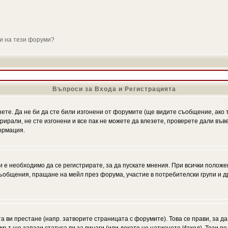
ли на тези форуми?
Въпроси за Входа и Регистрацията
зете. Да не би да сте били изгонени от форумите (ще видите съобщение, ако т
трирали, не сте изгонени и все пак не можете да влезете, проверете дали въ
ормация.
 е необходимо да се регистрирате, за да пускате мнения. При всички положе
 съобщения, пращане на мейл през форума, участие в потребителски групи и д
та ви престане (напр. затворите страницата с форумите). Това се прави, за да