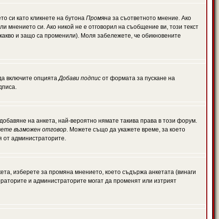
то си като кликнете на бутона
Промяна
за съответното мнение. Ако
или мнението си. Ако никой не е отговорил на съобщение ви, този текст
какво и защо са променили). Моля забележете, че обикновените
 да включите опцията
Добави подпис
от формата за пускане на
дписа.
обавяне на анкета, най-вероятно нямате такива права в този форум.
ете възможен отговор
. Можете също да укажете време, за което
ля от администраторите.
ета, изберете за промяна мнението, което съдържа анкетата (винаги
дераторите и администраторите могат да променят или изтрият