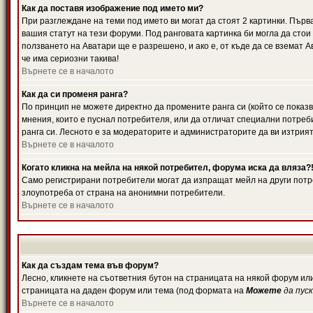
Как да поставя изображение под името ми?
При разглеждане на теми под името ви могат да стоят 2 картинки. Първ
вашия статут на тези форуми. Под ранговата картинка би могла да стои
ползването на Аватари ще е разрешено, и ако е, от къде да се вземат 
че има сериозни такива!
Върнете се в началото
Как да си променя ранга?
По принцип не можете директно да промените ранга си (който се показв
мнения, които е пуснал потребителя, или да отличат специални потреб
ранга си. Лесното е за модераторите и администраторите да ви изтрият
Върнете се в началото
Когато кликна на мейла на някой потребител, форума иска да вляза?
Само регистрирани потребители могат да изпращат мейл на други потре
злоупотреба от страна на анонимни потребители.
Върнете се в началото
Как да създам тема във форум?
Лесно, кликнете на съответния бутон на страницата на някой форум или
страницата на даден форум или тема (под формата на
Можете
да пус
Върнете се в началото