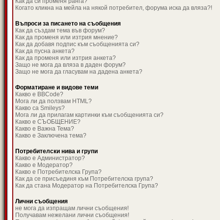
Как да си променя ранга?
Когато кликна на мейла на някой потребител, форума иска да вляза?!
Въпроси за писането на съобщения
Как да създам тема във форум?
Как да променя или изтрия мнение?
Как да добавя подпис към съобщенията си?
Как да пусна анкета?
Как да променя или изтрия анкета?
Защо не мога да вляза в даден форум?
Защо не мога да гласувам на дадена анкета?
Форматиране и видове теми
Какво е BBCode?
Мога ли да ползвам HTML?
Какво са Smileys?
Мога ли да прилагам картинки към съобщенията си?
Какво е СЪОБЩЕНИЕ?
Какво е Важна Тема?
Какво е Заключена тема?
Потребителски нива и групи
Какво е Администратор?
Какво е Модератор?
Какво е Потребителска Група?
Как да се присъединя към Потребителска група?
Как да стана Модератор на Потребителска Група?
Лични съобщения
не мога да изпращам лични съобщения!
Получавам нежелани лични съобщения!