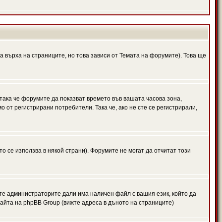
а върха на страниците, но това зависи от Темата на форумите). Това ще
 така че форумите да показват времето във вашата часова зона,
 от регистрирани потребители. Така че, ако не сте се регистрирали,
то се използва в някой страни). Форумите не могат да отчитат този
те администраторите дали има наличен файл с вашия език, който да
айта на phpBB Group (вижте адреса в дъното на страниците)