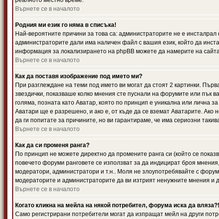
реалното местно време.
Върнете се в началото
Родния ми език го няма в списъка!
Най-вероятните причини за това са: администраторите не е инсталрал 
администраторите дали има наличен файл с вашия език, който да инста
информация за локализирането на phpBB можете да намерите на сайта 
Върнете се в началото
Как да поставя изображение под името ми?
При разглеждане на теми под името ви могат да стоят 2 картинки. Първ
звездички, показваше колко мнения сте пуснали на форумите или пък ва
голяма, позната като Аватар, която по принцип е уникална или лична 
Аватари ще е разрешено, и ако е, от къде да се вземат Аватарите. Ако
да ги попитате за причините, но ви гарантираме, че има сериозни такив
Върнете се в началото
Как да си променя ранга?
По принцип не можете директно да промените ранга си (който се показва
повечето форуми ранговете се използват за да индицират броя мнения,
модератори, администратори и т.н.. Моля не злоупотребявайте с форуми
модераторите и администраторите да ви изтрият ненужните мнения и да 
Върнете се в началото
Когато кликна на мейла на някой потребител, форума иска да вляза?
Само регистрирани потребители могат да изпращат мейл на други потр