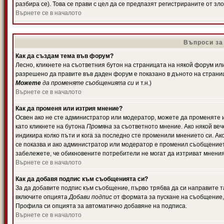
разбира се). Това се прави с цел да се предпазят регистрираните от з
Върнете се в началото
Въпроси за
Как да създам тема във форум?
Лесно, кликнете на съответния бутон на страницата на някой форум или 
разрешено да правите във даден форум е показано в дъното на страни
Можете
да променяте съобщенията си
и т.н.)
Върнете се в началото
Как да променя или изтрия мнение?
Освен ако не сте администратор или модератор, можете да променяте 
като кликнете на бутона
Промяна
за съответното мнение. Ако някой вече
индикира колко пъти и кога за последно сте променили мнението си. Ако 
се показва и ако администратор или модератор е променил съобщениет
забележете, че обикновените потребители не могат да изтриват мненият
Върнете се в началото
Как да добавя подпис към съобщенията си?
За да добавите подпис към съобщение, първо трябва да си направите т
включите опцията
Добави подпис
от формата за пускане на съобщение, 
Профила си опцията за автоматично добавяне на подписа.
Върнете се в началото