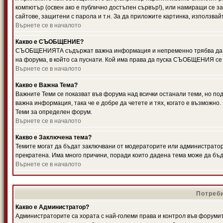
компютър (освен ако е публично достъпен сървър!), или намиращи се з
сайтове, защитени с парола и т.н. За да приложите картинка, използвай
Върнете се в началото
Какво е СЪОБЩЕНИЕ?
СЪОБЩЕНИЯТА съдържат важна информация и непременно трябва да ги
на форума, в който са пуснати. Кой има права да пуска СЪОБЩЕНИЯ се
Върнете се в началото
Какво е Важна Тема?
Важните Теми се показват във форума над всички останали теми, но 
важна информация, така че е добре да четете и тях, когато е възмож
Теми за определен форум.
Върнете се в началото
Какво е Заключена тема?
Темите могат да бъдат заключвани от модераторите или администратори
прекратена. Има много причини, поради които дадена тема може да бъ
Върнете се в началото
Потреби
Какво е Администратор?
Администраторите са хората с най-големи права и контрол във форумит