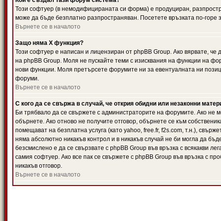
Кой е създал тази форум система?
Този софтуер (в немодифицираната си форма) е продуциран, разпрост
може да бъде безплатно разпространяван. Посетете връзката по-горе з
Върнете се в началото
Защо няма X функция?
Този софтуер е написан и лицензиран от phpBB Group. Ако вярвате, че
на phpBB Group. Моля не пускайте теми с изисквания на функции на фор
нови функции. Моля претърсете форумите ни за евентуалната ни позиц
форуми.
Върнете се в началото
С кого да се свържа в случай, че открия обидни или незаконни мате
Би трябвало да се свържете с администраторите на форумите. Ако не мо
обърнете. Ако отново не получите отговор, обърнете се към собственика
помещават на безплатна услуга (като yahoo, free.fr, f2s.com, т.н.), свъ
няма абсолютно никакъв контрол и в никакъв случай не би могла да бъд
безсмислено е да се свързвате с phpBB Group във връзка с всякакви лег
самия софтуер. Ако все пак се свържете с phpBB Group във връзка с пр
никакъв отговор.
Върнете се в началото