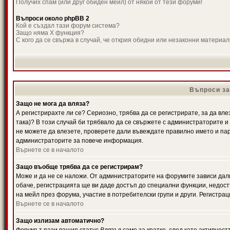
Получих спам (или друг обиден мейл) от някой от тези форуми!
Въпроси около phpBB 2
Кой е създал тази форум система?
Защо няма X функция?
С кого да се свържа в случай, че открия обидни или незаконни материа
Въпроси за
Защо не мога да вляза?
А регистрирахте ли се? Сериозно, трябва да се регистрирате, за да вле
така)? В този случай би трябвало да се свържете с администраторите и д
не можете да влезете, проверете дали въвеждате правилно името и паро
администраторите за повече информация.
Върнете се в началото
Защо въобще трябва да се регистрирам?
Може и да не се наложи. От администраторите на форумите зависи дали
обаче, регистрацията ще ви даде достъп до специални функции, недост
на мейл през форума, участие в потребителски групи и други. Регистра
Върнете се в началото
Защо излизам автоматично?