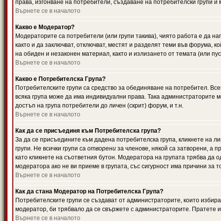
права, изгонване на потребители, създаване на потребителски групи и м
Върнете се в началото
Какво е Модератор?
Модераторите са потребители (или групи такива), чиято работа е да н
както и да заключват, отключват, местят и разделят теми във форума, к
на обиден и незаконен материал, както и излизането от темата (или пус
Върнете се в началото
Какво е Потребителска Група?
Потребителските групи са средство за обединяване на потребител. Всек
всяка група може да има индивидуални права. Така администраторите м
достъп на група потребители до личен (скрит) форум, и т.н.
Върнете се в началото
Как да се присъединя към Потребителска група?
За да се присъедините към дадена потребителска група, кликнете на л
групи. Не всички групи са
отворени
за членове, някой са затворени, а п
като кликнете на съответния бутон. Модератора на групата трябва да о
модератора ако не ви приеме в групата, със сигурност има причини за т
Върнете се в началото
Как да стана Модератор на Потребителска Група?
Потребителските групи се създават от администраторите, които избират
модератор, би трябвало да се свържете с администраторите. Пратете
Върнете се в началото