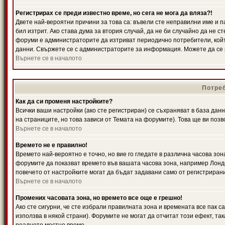
Регистрирах се преди известно време, но сега не мога да вляза?!
Двете най-вероятни причини за това са: въвели сте неправилни име и п
бил изтрит. Ако става дума за втория случай, да не би случайно да не
форуми е администраторите да изтриват периодично потребители, койт
данни. Свържете се с администраторите за информация. Можете да се р
Върнете се в началото
Потреб
Как да си променя настройките?
Всички ваши настройки (ако сте регистриран) се съхраняват в база данн
на страниците, но това зависи от Темата на форумите). Това ще ви поз
Върнете се в началото
Времето не е правилно!
Времето най-вероятно е точно, но вие го гледате в различна часова зон
форумите да показват времето във вашата часова зона, например Лондо
повечето от настройките могат да бъдат задавани само от регистрирани 
Върнете се в началото
Промених часовата зона, но времето все още е грешно!
Ако сте сигурни, че сте избрали правилната зона и времената все пак с
използва в някой страни). Форумите не могат да отчитат този ефект, та