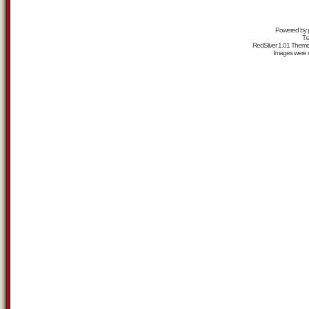
Powered by
Tr
RedSilver 1.01 Them
Images were