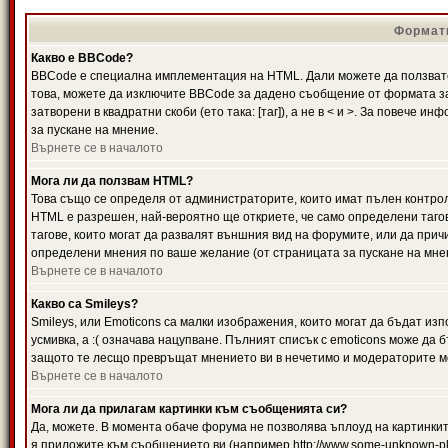
Формати
Какво е BBCode?
BBCode е специална имплементация на HTML. Дали можете да ползвате
това, можете да изключите BBCode за дадено съобщение от формата за
затворени в квадратни скоби (ето така: [таг]), а не в < и >. За повече
за пускане на мнение.
Върнете се в началото
Мога ли да ползвам HTML?
Това също се определя от администраторите, които имат пълен контро
HTML е разрешен, най-вероятно ще откриете, че само определени тагов
тагове, които могат да развалят външния вид на форумите, или да прич
определени мнения по ваше желание (от страницата за пускане на мне
Върнете се в началото
Какво са Smileys?
Smileys, или Emoticons са малки изображения, които могат да бъдат изп
усмивка, а :( означава нацупване. Пълният списък с emoticons може да б
защото те лесщо превръщат мнението ви в нечетимо и модераторите мо
Върнете се в началото
Мога ли да прилагам картинки към съобщенията си?
Да, можете. В момента обаче форума не позволява ъплоуд на картинките
я приложите към съобщението ви (например http://www.some-unknown-pla