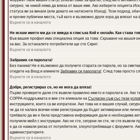
Форумът пази вашия статус
Влязъл
само за кратко, след като активност
сигурно, че никой няма да влиза от ваше име. Ако изберете опцията
Иск
статуса ви за винаги (или докато не натиснете Изход). Този подход, оба
и прочие публични места, тъй като е възможно други хора да влязат на
Върнете се в началото
Не искам името ми да се вижда в списъка Кой е онлайн. Как става то
Във вашия профил има специална опция за това:
Скриване на вашия о
за вас. За останалите потребители ще сте Скрит.
Върнете се в началото
Забравих си паролата!
Без паника! Не е възможно да получите старата си парола, но за сметка
отидете на Вход и кликнете
Забравих си паролата!
. След това просто с
Върнете се в началото
Добре, регистрирах се, но не мога да вляза!
Първо проверете дали сте въвели правилно името и паролата си. Ако те
COPPA-поддръжката и вие сте кликнали на
Съгласен съм със тези усло
инструкциите, които са ви изпратени. Ако това не е вашия случай, сигу
че да се налага всички нови регистрации да бъдат активирани или личн
трябвало да ви е била представена информация дали е необходима акти
получили мейл с инструкции. Ако не сте, сигурни ли сте, че сте въвели
е да се намали риска от потребители, злоупотребяващи с форумите. Ако
администраторите.
Върнете се в началото