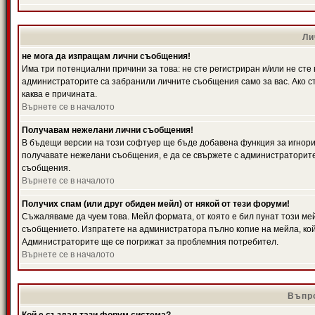
Ли
не мога да изпращам лични съобщения!
Има три потенциални причини за това: не сте регистриран и/или не ст
администраторите са забранили личните съобщения само за вас. Ако ст
каква е причината.
Върнете се в началото
Получавам нежелани лични съобщения!
В бъдещи версии на този софтуер ще бъде добавена функция за игнорира
получавате нежелани съобщения, е да се свържете с администраторите
съобщения.
Върнете се в началото
Получих спам (или друг обиден мейл) от някой от тези форуми!
Съжаляваме да чуем това. Мейл формата, от която е бил пунат този ме
съобщението. Изпратете на администратора пълно копие на мейла, кой
Администраторите ще се погрижат за проблемния потребител.
Върнете се в началото
Въпро