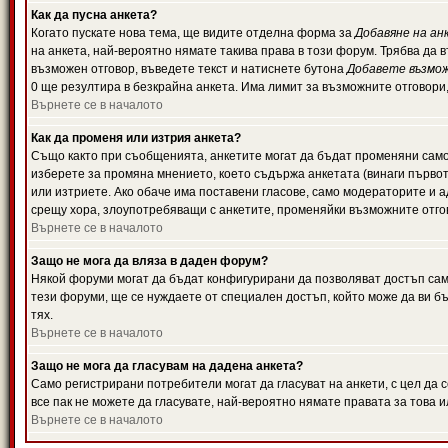
Как да пусна анкета?
Когато пускате нова тема, ще видите отделна форма за
Добавяне на ан
на анкета, най-вероятно нямате такива права в този форум. Трябва да 
възможен отговор, въведете текст и натиснете бутона
Добавете възмо
0 ще резултира в безкрайна анкета. Има лимит за възможните отговори
Върнете се в началото
Как да променя или изтрия анкета?
Също както при съобщенията, анкетите могат да бъдат променяни само 
изберете за промяна мнението, което съдържа анкетата (винаги първото
или изтриете. Ако обаче има поставени гласове, само модераторите и 
срещу хора, злоупотребяващи с анкетите, променяйки възможните отгов
Върнете се в началото
Защо не мога да вляза в даден форум?
Някой форуми могат да бъдат конфигурирани да позволяват достъп само 
тези форуми, ще се нуждаете от специален достъп, който може да ви 
тях.
Върнете се в началото
Защо не мога да гласувам на дадена анкета?
Само регистрирани потребители могат да гласуват на анкети, с цел да 
все пак не можете да гласувате, най-вероятно нямате правата за това и
Върнете се в началото