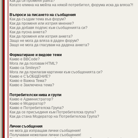
Как да си променя ранга?
Когато кликна на мейла на някой потребител, форума иска да вляза?!
Въпроси за писането на съобщения
Как да създам тема във форум?
Как да променя или изтрия мнение?
Как да добавя подпис към съобщенията си?
Как да пусна анкета?
Как да променя или изтрия анкета?
Защо не мога да вляза в даден форум?
Защо не мога да гласувам на дадена анкета?
Форматиране и видове теми
Какво е BBCode?
Мога ли да ползвам HTML?
Какво са Smileys?
Мога ли да прилагам картинки към съобщенията си?
Какво е СЪОБЩЕНИЕ?
Какво е Важна Тема?
Какво е Заключена тема?
Потребителски нива и групи
Какво е Администратор?
Какво е Модератор?
Какво е Потребителска Група?
Как да се присъединя към Потребителска група?
Как да стана Модератор на Потребителска Група?
Лични съобщения
не мога да изпращам лични съобщения!
Получавам нежелани лични съобщения!