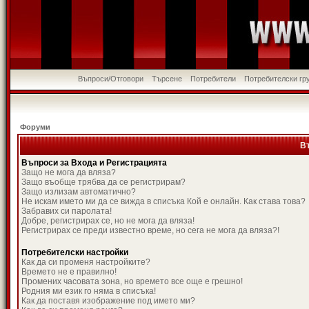
Въпроси/Отговори
Търсене
Потребители
Потребителски гр
Форуми
В
Въпроси за Входа и Регистрацията
Защо не мога да вляза?
Защо въобще трябва да се регистрирам?
Защо излизам автоматично?
Не искам името ми да се вижда в списъка Кой е онлайн. Как става това?
Забравих си паролата!
Добре, регистрирах се, но не мога да вляза!
Регистрирах се преди известно време, но сега не мога да вляза?!
Потребителски настройки
Как да си променя настройките?
Времето не е правилно!
Промених часовата зона, но времето все още е грешно!
Родния ми език го няма в списъка!
Как да поставя изображение под името ми?