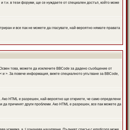
и т.н. в тези форуми, ще се нуждаете от специален достъп, който може
триран и все пак не можете да гласувате, най-вероятно нямате правата
Освен това, можете да изключите BBCode за дадено съобщение от
 в < и >. За повече информация, вижте специалното упътване за BBCode,
. Ако HTML е разрешен, най-вероятно ще откриете, че само определени
и да причинят други проблеми. Ако HTML е разрешен, все пак можете да
ава усмивка, а :( означава нацупване. Пълният списък с emoticons може