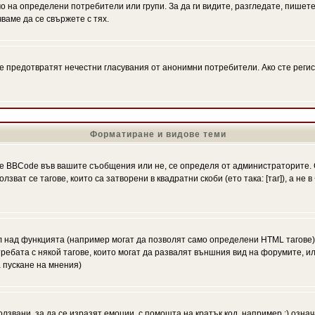
на определени потребители или групи. За да ги видите, разгледате, пишете 
аме да се свържете с тях.
се предотвратят нечестни гласувания от анонимни потребители. Ако сте регис
Форматиране и видове теми
 BBCode във вашите съобщения или не, се определя от администраторите. 
ат се тагове, които са затворени в квадратни скоби (ето така: [таг]), а не
л над функцията (например могат да позволят само определени HTML тагове)
ебата с някой тагове, които могат да развалят външния вид на форумите, ил
 пускане на мнения)
олзвани, за да се изразят емоции, с помощта на кратък код, например :) означ