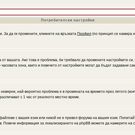
Потребителски настройки
и. За да ги промените, кликнете на връзката
Профил
(по принцип се намира н
а от вашата. Ако това е проблема, би трябвало да промените настройките си,
асовата зона, както и повечето от настройките могат да бъдат задавани само
а невярни, най-вероятно проблема е в промяната на времето през лятото (коя
различават с 1 час от реалното местно време.
файлове с вашия език или никой не е превел форума на вашия език. Попитай
ъв. Повече информация за локализирането на phpBB можете да намерите на с