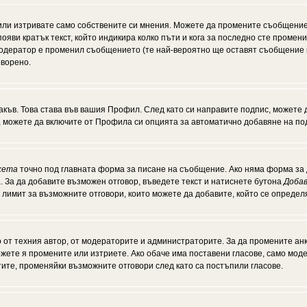
или изтривате само собствените си мнения. Можете да промените съобщение
появи кратък текст, който индикира колко пъти и кога за последно сте промен
и модератор е променил съобщението (те най-вероятно ще оставят съобщение 
оворено.
акъв. Това става във вашия Профил. След като си направите подпис, можете
, можете да включите от Профила си опцията за автоматично добавяне на по
кета
точно под главната форма за писане на съобщение. Ако няма форма за д
. За да добавите възможен отговор, въведете текст и натиснете бутона
Добав
а лимит за възможните отговори, които можете да добавите, който се опреде
от техния автор, от модераторите и администраторите. За да промените анк
можете я промените или изтриете. Ако обаче има поставени гласове, само мо
тите, променяйки възможните отговори след като са постъпили гласове.