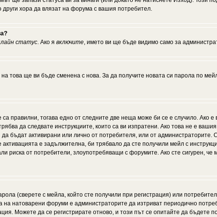
мът ще запази статуса ви за винаги (или докато не натиснете Изход). Този по
о други хора да влязат на форума с вашия потребител.
ва?
нлайн статус
. Ако я
включите
, името ви ще бъде видимо само за администрат
 на това ще ви бъде сменена с нова. За да получите новата си парола по мей
 са правилни, тогава едно от следните две неща може би се е случило. Ако 
рябва да следвате инструкциите, които са ви изпратени. Ако това не е ваши
ии да бъдат активирани или лично от потребителя, или от администраторите. С
активацията е задължителна, би трябвало да сте получили мейл с инструкции.
али риска от потребители, злоупотребяващи с форумите. Ако сте сигурен, че
рола (сверете с мейла, който сте получили при регистрация) или потребителят
а на натоварени форуми е администраторите да изтриват периодично потреби
ия. Можете да се регистрирате отново, и този път се опитайте да бъдете по