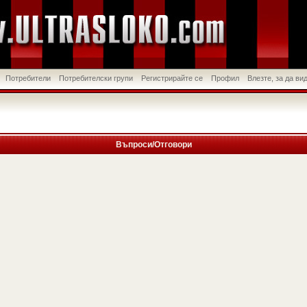
Потребители
Потребителски групи
Регистрирайте се
Профил
Влезте, за да в
Въпроси/Отговори