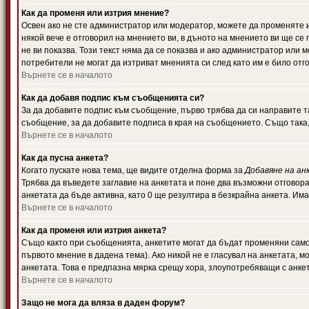
Как да променя или изтрия мнение?
Освен ако не сте администратор или модератор, можете да променяте 
някой вече е отговорил на мнението ви, в дъното на мнението ви ще се 
не ви показва. Този текст няма да се показва и ако администратор ил
потребители не могат да изтриват мненията си след като им е било отг
Върнете се в началото
Как да добавя подпис към съобщенията си?
За да добавите подпис към съобщение, първо трябва да си направите т
съобщение, за да добавите подписа в края на съобщението. Също така
Върнете се в началото
Как да пусна анкета?
Когато пускате нова тема, ще видите отделна форма за
Добавяне на ан
Трябва да въведете заглавие на анкетата и поне два възможни отговора
анкетата да бъде активна, като 0 ще резултира в безкрайна анкета. Им
Върнете се в началото
Как да променя или изтрия анкета?
Също както при съобщенията, анкетите могат да бъдат променяни само 
първото мнение в дадена тема). Ако никой не е гласувал на анкетата, 
анкетата. Това е предпазна мярка срещу хора, злоупотребяващи с анке
Върнете се в началото
Защо не мога да вляза в даден форум?