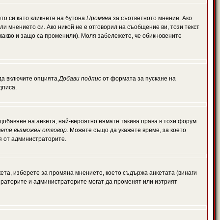
то си като кликнете на бутона
Промяна
за съответното мнение. Ако
или мнението си. Ако никой не е отговорил на съобщение ви, този текст
какво и защо са променили). Моля забележете, че обикновените
 да включите опцията
Добави подпис
от формата за пускане на
дписа.
обавяне на анкета, най-вероятно нямате такива права в този форум.
ете възможен отговор
. Можете също да укажете време, за което
ля от администраторите.
ета, изберете за промяна мнението, което съдържа анкетата (винаги
дераторите и администраторите могат да променят или изтрият