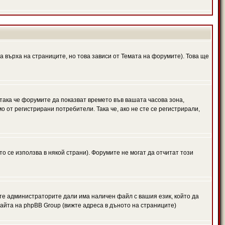
а върха на страниците, но това зависи от Темата на форумите). Това ще
 така че форумите да показват времето във вашата часова зона,
 от регистрирани потребители. Така че, ако не сте се регистрирали,
то се използва в някой страни). Форумите не могат да отчитат този
те администраторите дали има наличен файл с вашия език, който да
айта на phpBB Group (вижте адреса в дъното на страниците)