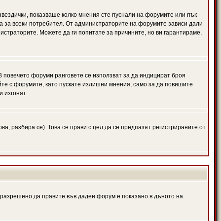
 звездички, показваше колко мнения сте пуснали на форумите или пък
чна за всеки потребител. От администраторите на форумите зависи дали
нистраторите. Можете да ги попитате за причините, но ви гарантираме,
 В повечето форуми ранговете се използват за да индицират броя
йте с форумите, като пускате излишни мнения, само за да повишите
и изгонят.
, разбира се). Това се прави с цел да се предпазят регистрираните от
е разрешено да правите във даден форум е показано в дъното на