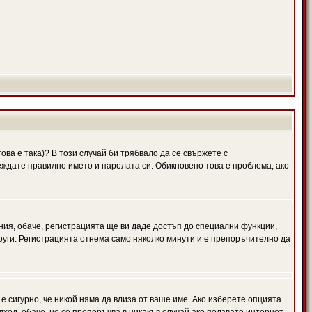
ова е така)? В този случай би трябвало да се свържете с
веждате правилно името и паролата си. Обикновено това е проблема; ако
ния, обаче, регистрацията ще ви даде достъп до специални функции,
руги. Регистрацията отнема само няколко минути и е препоръчително да
 е сигурно, че никой няма да влиза от ваше име. Ако изберете опцията