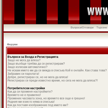
Въпроси/Отговори
Търсене
Форуми
Въпроси за Входа и Регистрацията
Защо не мога да вляза?
Защо въобще трябва да се регистрирам?
Защо излизам автоматично?
Не искам името ми да се вижда в списъка Кой е онлайн. Как става това?
Забравих си паролата!
Добре, регистрирах се, но не мога да вляза!
Регистрирах се преди известно време, но сега не мога да вляза?!
Потребителски настройки
Как да си променя настройките?
Времето не е правилно!
Промених часовата зона, но времето все още е грешно!
Родния ми език го няма в списъка!
Как да поставя изображение под името ми?