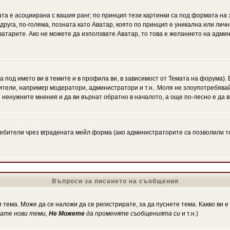
ата е асоциирана с вашия ранг; по принцип тези картинки са под формата на
 друга, по-голяма, позната като Аватар, която по принцип е уникална или ли
Аватарите. Ако не можете да използвате Аватар, то това е желанието на адми
а под името ви в темите и в профила ви, в зависимост от Темата на форума).
ители, например модератори, администратори и т.н.. Моля не злоупотребява
 ненужните мнения и да ви върнат обратно в началото, а още по-лесно е да в
!
бители чрез вградената мейл форма (ако администраторите са позволили това
Въпроси за писането на съобщения
 тема. Може да се наложи да се регистрирате, за да пуснете тема. Какво ви 
кате нови теми,
Не Можете
да променяте съобщенията си
и т.н.)