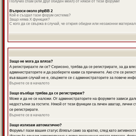
Получих спам (или друг обиден мейл) от някой от тези форуми!
Въпроси около phpBB 2
Кой е създал тази форум система?
Защо няма X функция?
С кого да се свържа в случай, че открия обидни или незаконни материа
Защо не мога да вляза?
А регистрирахте ли се? Сериозно, трябва да се регистрирате, за да вле
администраторите и да разберете какви са причините. Ако сте се регис
във вашия случай не е, свържете се с администраторите за повече инф
Върнете се в началото
Защо въобще трябва да се регистрирам?
Може и да не се наложи. От администраторите на форумите зависи дали
недостъпни за гостите. Някой от тези функции са личен аватар, лични
се регистрирате.
Върнете се в началото
Защо излизам автоматично?
Форумът пази вашия статус
Влязъл
само за кратко, след като активност