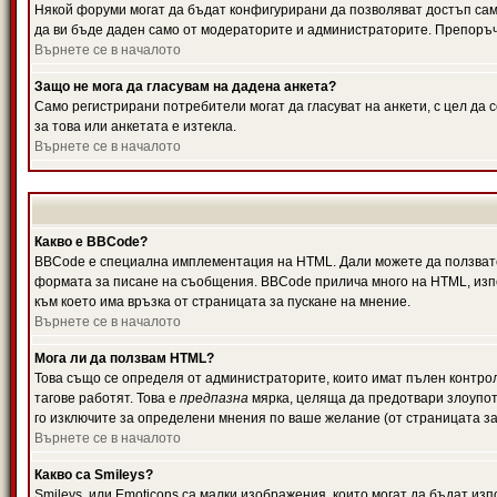
Някой форуми могат да бъдат конфигурирани да позволяват достъп само 
да ви бъде даден само от модераторите и администраторите. Препоръчв
Върнете се в началото
Защо не мога да гласувам на дадена анкета?
Само регистрирани потребители могат да гласуват на анкети, с цел да 
за това или анкетата е изтекла.
Върнете се в началото
Какво е BBCode?
BBCode е специална имплементация на HTML. Дали можете да ползвате
формата за писане на съобщения. BBCode прилича много на HTML, използв
към което има връзка от страницата за пускане на мнение.
Върнете се в началото
Мога ли да ползвам HTML?
Това също се определя от администраторите, които имат пълен контро
тагове работят. Това е
предпазна
мярка, целяща да предотвари злоупотр
го изключите за определени мнения по ваше желание (от страницата за
Върнете се в началото
Какво са Smileys?
Smileys, или Emoticons са малки изображения, които могат да бъдат изп