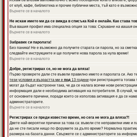
Искам да влизам автоматично с всяко посещение
когато влизате, фору
от клуб, кафе, библиотека и прочие публични места, тъй като е възможн
Върнете се в началото
Не искам името ми да се вижда в списъка Кой е онлайн. Как става то
Във вашия профил има специална опция за това:
Скриване на вашия о
Върнете се в началото
Забравих си паролата!
Без паника! Не е възможно да получите старата си парола, но за сметка
следвайте инструкциите и ще получите нова парола за нула време!
Върнете се в началото
Добре, регистрирах се, но не мога да вляза!
Първо проверете дали сте въвели правилно името и паролата си. Ако те
тези условия и възрастта ми е
под
13 години
при регистрацията тогава т
могат да бъдат настроени така, че да се налага всички нови регистрац
информация дали е необходима активация на потребителя. В случай, че 
от основните причини, поради които се използва активация е да се нам
администраторите.
Върнете се в началото
Регистрирах се преди известно време, но сега не мога да вляза?!
Двете най-вероятни причини за това са: въвели сте неправилни име и па
да не сте писали нищо по форумите за дълго време? Нормална практик
размера на базата данни. Свържете се с администраторите за информац