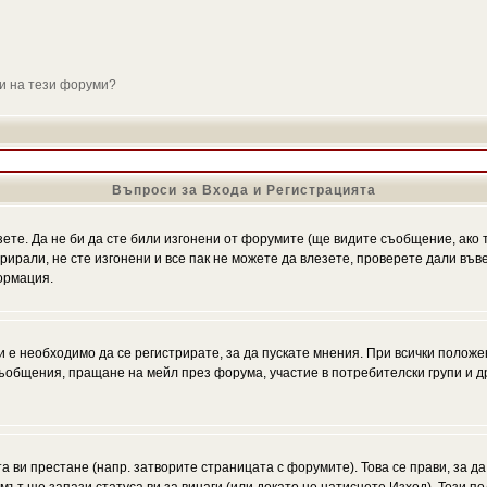
ли на тези форуми?
Въпроси за Входа и Регистрацията
зете. Да не би да сте били изгонени от форумите (ще видите съобщение, ако т
трирали, не сте изгонени и все пак не можете да влезете, проверете дали въ
ормация.
 е необходимо да се регистрирате, за да пускате мнения. При всички положе
 съобщения, пращане на мейл през форума, участие в потребителски групи и д
та ви престане (напр. затворите страницата с форумите). Това се прави, за да