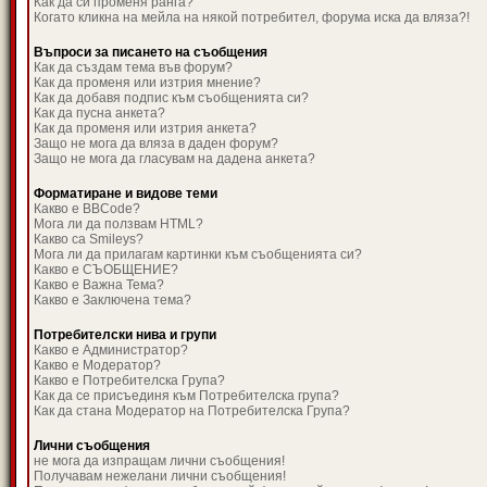
Как да си променя ранга?
Когато кликна на мейла на някой потребител, форума иска да вляза?!
Въпроси за писането на съобщения
Как да създам тема във форум?
Как да променя или изтрия мнение?
Как да добавя подпис към съобщенията си?
Как да пусна анкета?
Как да променя или изтрия анкета?
Защо не мога да вляза в даден форум?
Защо не мога да гласувам на дадена анкета?
Форматиране и видове теми
Какво е BBCode?
Мога ли да ползвам HTML?
Какво са Smileys?
Мога ли да прилагам картинки към съобщенията си?
Какво е СЪОБЩЕНИЕ?
Какво е Важна Тема?
Какво е Заключена тема?
Потребителски нива и групи
Какво е Администратор?
Какво е Модератор?
Какво е Потребителска Група?
Как да се присъединя към Потребителска група?
Как да стана Модератор на Потребителска Група?
Лични съобщения
не мога да изпращам лични съобщения!
Получавам нежелани лични съобщения!