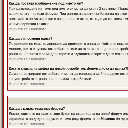
Как да поставя изображение под името ми?
При разглеждане на теми под името ви могат да стоят 2 картинки. Първ
вашия статут на тези форуми. Под ранговата картинка би могла да стои
ползването на Аватари ще е разрешено, и ако е, от къде да се вземат 
че има сериозни такива!
Върнете се в началото
Как да си променя ранга?
По принцип не можете директно да промените ранга си (който се показв
мнения, които е пуснал потребителя, или да отличат специални потреб
ранга си. Лесното е за модераторите и администраторите да ви изтрият
Върнете се в началото
Когато кликна на мейла на някой потребител, форума иска да вляза?
Само регистрирани потребители могат да изпращат мейл на други потре
злоупотреба от страна на анонимни потребители.
Върнете се в началото
Как да създам тема във форум?
Лесно, кликнете на съответния бутон на страницата на някой форум или
страницата на даден форум или тема (под формата на
Можете
да пус
Върнете се в началото