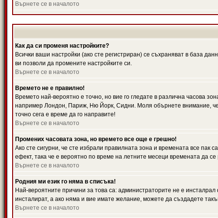
Върнете се в началото
Как да си променя настройките?
Всички ваши настройки (ако сте регистриран) се съхраняват в база данн
ви позволи да промените настройките си.
Върнете се в началото
Времето не е правилно!
Времето най-вероятно е точно, но вие го гледате в различна часова зон
например Лондон, Париж, Ню Йорк, Сидни. Моля обърнете внимание, че ч
точно сега е време да го направите!
Върнете се в началото
Промених часовата зона, но времето все още е грешно!
Ако сте сигурни, че сте избрали правилната зона и времената все пак с
ефект, така че е вероятно по време на летните месеци времената да се 
Върнете се в началото
Родния ми език го няма в списъка!
Най-вероятните причини за това са: администраторите не е инсталрал 
инсталират, а ако няма и вие имате желание, можете да създадете так
Върнете се в началото