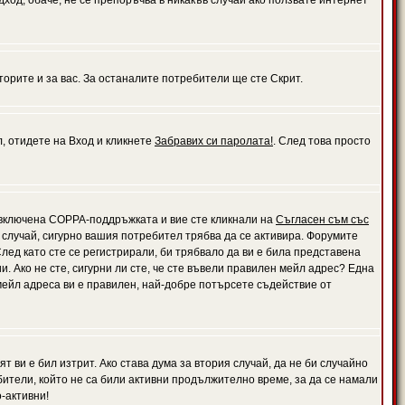
дход, обаче, не се препоръчва в никакъв случай ако ползвате интернет
орите и за вас. За останалите потребители ще сте Скрит.
л, отидете на Вход и кликнете
Забравих си паролата!
. След това просто
е включена COPPA-поддръжката и вие сте кликнали на
Съгласен съм със
я случай, сигурно вашия потребител трябва да се активира. Форумите
лед като сте се регистрирали, би трябвало да ви е била представена
 Ако не сте, сигурни ли сте, че сте въвели правилен мейл адрес? Една
 мейл адреса ви е правилен, най-добре потърсете съдействие от
 ви е бил изтрит. Ако става дума за втория случай, да не би случайно
тели, който не са били активни продължително време, за да се намали
-активни!