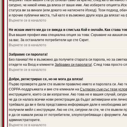
Форумът пази вашия статус
Влязъл
само за кратко, след като активност
сигурно, че никой няма да влиза от ваше име. Ако изберете опцията
Иск
статуса ви за винаги (или докато не натиснете Изход). Този подход, оба
и прочие публични места, тъй като е възможно други хора да влязат на
Върнете се в началото
Не искам името ми да се вижда в списъка Кой е онлайн. Как става то
Във вашия профил има специална опция за това:
Скриване на вашия о
за вас. За останалите потребители ще сте Скрит.
Върнете се в началото
Забравих си паролата!
Без паника! Не е възможно да получите старата си парола, но за сметка
отидете на Вход и кликнете
Забравих си паролата!
. След това просто с
Върнете се в началото
Добре, регистрирах се, но не мога да вляза!
Първо проверете дали сте въвели правилно името и паролата си. Ако те
COPPA-поддръжката и вие сте кликнали на
Съгласен съм със тези усло
инструкциите, които са ви изпратени. Ако това не е вашия случай, сигу
че да се налага всички нови регистрации да бъдат активирани или личн
трябвало да ви е била представена информация дали е необходима акти
получили мейл с инструкции. Ако не сте, сигурни ли сте, че сте въвели
е да се намали риска от потребители, злоупотребяващи с форумите. Ако
администраторите.
Върнете се в началото