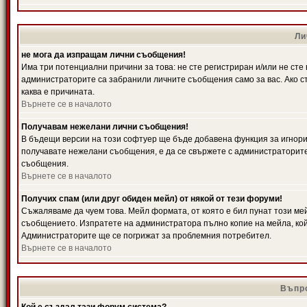
Ли
не мога да изпращам лични съобщения!
Има три потенциални причини за това: не сте регистриран и/или не ст
администраторите са забранили личните съобщения само за вас. Ако ст
каква е причината.
Върнете се в началото
Получавам нежелани лични съобщения!
В бъдещи версии на този софтуер ще бъде добавена функция за игнорира
получавате нежелани съобщения, е да се свържете с администраторите
съобщения.
Върнете се в началото
Получих спам (или друг обиден мейл) от някой от тези форуми!
Съжаляваме да чуем това. Мейл формата, от която е бил пунат този ме
съобщението. Изпратете на администратора пълно копие на мейла, кой
Администраторите ще се погрижат за проблемния потребител.
Върнете се в началото
Въпро