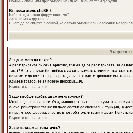
Получих спам (или друг обиден мейл) от някой от тези форуми!
Въпроси около phpBB 2
Кой е създал тази форум система?
Защо няма X функция?
С кого да се свържа в случай, че открия обидни или незаконни материа
Въпроси за
Защо не мога да вляза?
А регистрирахте ли се? Сериозно, трябва да се регистрирате, за да вле
така)? В този случай би трябвало да се свържете с администраторите и д
не можете да влезете, проверете дали въвеждате правилно името и паро
администраторите за повече информация.
Върнете се в началото
Защо въобще трябва да се регистрирам?
Може и да не се наложи. От администраторите на форумите зависи дали
обаче, регистрацията ще ви даде достъп до специални функции, недост
на мейл през форума, участие в потребителски групи и други. Регистра
Върнете се в началото
Защо излизам автоматично?