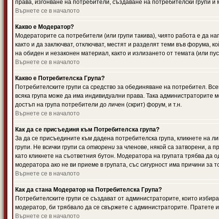
права, изгонване на потребители, създаване на потребителски групи и м
Върнете се в началото
Какво е Модератор?
Модераторите са потребители (или групи такива), чиято работа е да н
както и да заключват, отключват, местят и разделят теми във форума, к
на обиден и незаконен материал, както и излизането от темата (или пус
Върнете се в началото
Какво е Потребителска Група?
Потребителските групи са средство за обединяване на потребител. Всек
всяка група може да има индивидуални права. Така администраторите м
достъп на група потребители до личен (скрит) форум, и т.н.
Върнете се в началото
Как да се присъединя към Потребителска група?
За да се присъедините към дадена потребителска група, кликнете на л
групи. Не всички групи са
отворени
за членове, някой са затворени, а п
като кликнете на съответния бутон. Модератора на групата трябва да о
модератора ако не ви приеме в групата, със сигурност има причини за т
Върнете се в началото
Как да стана Модератор на Потребителска Група?
Потребителските групи се създават от администраторите, които избират
модератор, би трябвало да се свържете с администраторите. Пратете
Върнете се в началото