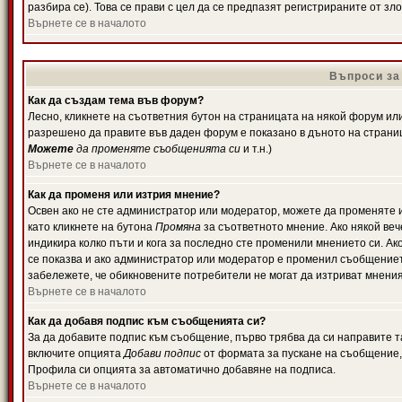
разбира се). Това се прави с цел да се предпазят регистрираните от з
Върнете се в началото
Въпроси за
Как да създам тема във форум?
Лесно, кликнете на съответния бутон на страницата на някой форум или 
разрешено да правите във даден форум е показано в дъното на страни
Можете
да променяте съобщенията си
и т.н.)
Върнете се в началото
Как да променя или изтрия мнение?
Освен ако не сте администратор или модератор, можете да променяте 
като кликнете на бутона
Промяна
за съответното мнение. Ако някой вече
индикира колко пъти и кога за последно сте променили мнението си. Ако 
се показва и ако администратор или модератор е променил съобщениет
забележете, че обикновените потребители не могат да изтриват мненият
Върнете се в началото
Как да добавя подпис към съобщенията си?
За да добавите подпис към съобщение, първо трябва да си направите т
включите опцията
Добави подпис
от формата за пускане на съобщение, 
Профила си опцията за автоматично добавяне на подписа.
Върнете се в началото