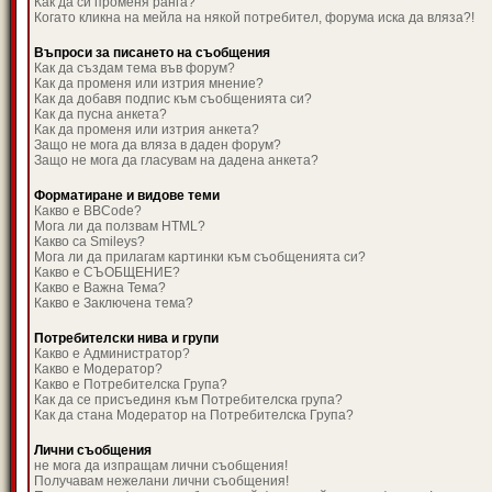
Как да си променя ранга?
Когато кликна на мейла на някой потребител, форума иска да вляза?!
Въпроси за писането на съобщения
Как да създам тема във форум?
Как да променя или изтрия мнение?
Как да добавя подпис към съобщенията си?
Как да пусна анкета?
Как да променя или изтрия анкета?
Защо не мога да вляза в даден форум?
Защо не мога да гласувам на дадена анкета?
Форматиране и видове теми
Какво е BBCode?
Мога ли да ползвам HTML?
Какво са Smileys?
Мога ли да прилагам картинки към съобщенията си?
Какво е СЪОБЩЕНИЕ?
Какво е Важна Тема?
Какво е Заключена тема?
Потребителски нива и групи
Какво е Администратор?
Какво е Модератор?
Какво е Потребителска Група?
Как да се присъединя към Потребителска група?
Как да стана Модератор на Потребителска Група?
Лични съобщения
не мога да изпращам лични съобщения!
Получавам нежелани лични съобщения!