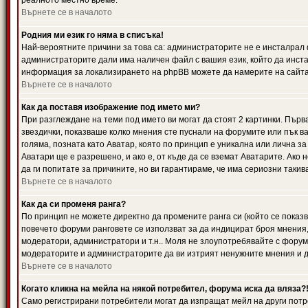
реалното местно време.
Върнете се в началото
Родния ми език го няма в списъка!
Най-вероятните причини за това са: администраторите не е инсталрал 
администраторите дали има наличен файл с вашия език, който да инста
информация за локализирането на phpBB можете да намерите на сайта 
Върнете се в началото
Как да поставя изображение под името ми?
При разглеждане на теми под името ви могат да стоят 2 картинки. Първ
звездички, показваше колко мнения сте пуснали на форумите или пък ва
голяма, позната като Аватар, която по принцип е уникална или лична 
Аватари ще е разрешено, и ако е, от къде да се вземат Аватарите. Ако
да ги попитате за причините, но ви гарантираме, че има сериозни такив
Върнете се в началото
Как да си променя ранга?
По принцип не можете директно да промените ранга си (който се показва
повечето форуми ранговете се използват за да индицират броя мнения,
модератори, администратори и т.н.. Моля не злоупотребявайте с форуми
модераторите и администраторите да ви изтрият ненужните мнения и да 
Върнете се в началото
Когато кликна на мейла на някой потребител, форума иска да вляза?
Само регистрирани потребители могат да изпращат мейл на други потр