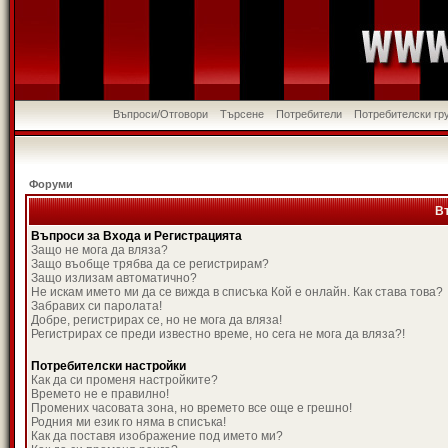
Въпроси/Отговори
Търсене
Потребители
Потребителски гр
Форуми
В
Въпроси за Входа и Регистрацията
Защо не мога да вляза?
Защо въобще трябва да се регистрирам?
Защо излизам автоматично?
Не искам името ми да се вижда в списъка Кой е онлайн. Как става това?
Забравих си паролата!
Добре, регистрирах се, но не мога да вляза!
Регистрирах се преди известно време, но сега не мога да вляза?!
Потребителски настройки
Как да си променя настройките?
Времето не е правилно!
Промених часовата зона, но времето все още е грешно!
Родния ми език го няма в списъка!
Как да поставя изображение под името ми?