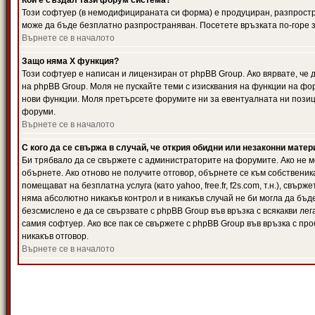
Кой е създал тази форум система?
Този софтуер (в немодифицираната си форма) е продуциран, разпрост
може да бъде безплатно разпространяван. Посетете връзката по-горе з
Върнете се в началото
Защо няма X функция?
Този софтуер е написан и лицензиран от phpBB Group. Ако вярвате, че
на phpBB Group. Моля не пускайте теми с изисквания на функции на фор
нови функции. Моля претърсете форумите ни за евентуалната ни позиц
форуми.
Върнете се в началото
С кого да се свържа в случай, че открия обидни или незаконни мате
Би трябвало да се свържете с администраторите на форумите. Ако не мо
обърнете. Ако отново не получите отговор, обърнете се към собственика
помещават на безплатна услуга (като yahoo, free.fr, f2s.com, т.н.), свъ
няма абсолютно никакъв контрол и в никакъв случай не би могла да бъд
безсмислено е да се свързвате с phpBB Group във връзка с всякакви лег
самия софтуер. Ако все пак се свържете с phpBB Group във връзка с пр
никакъв отговор.
Върнете се в началото