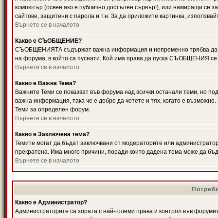
компютър (освен ако е публично достъпен сървър!), или намиращи се з
сайтове, защитени с парола и т.н. За да приложите картинка, използвай
Върнете се в началото
Какво е СЪОБЩЕНИЕ?
СЪОБЩЕНИЯТА съдържат важна информация и непременно трябва да ги
на форума, в който са пуснати. Кой има права да пуска СЪОБЩЕНИЯ се
Върнете се в началото
Какво е Важна Тема?
Важните Теми се показват във форума над всички останали теми, но 
важна информация, така че е добре да четете и тях, когато е възмож
Теми за определен форум.
Върнете се в началото
Какво е Заключена тема?
Темите могат да бъдат заключвани от модераторите или администратори
прекратена. Има много причини, поради които дадена тема може да бъ
Върнете се в началото
Потреби
Какво е Администратор?
Администраторите са хората с най-големи права и контрол във форумит