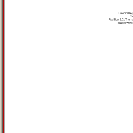
Powered by
Tr
RedSilver 1.01 Them
Images were