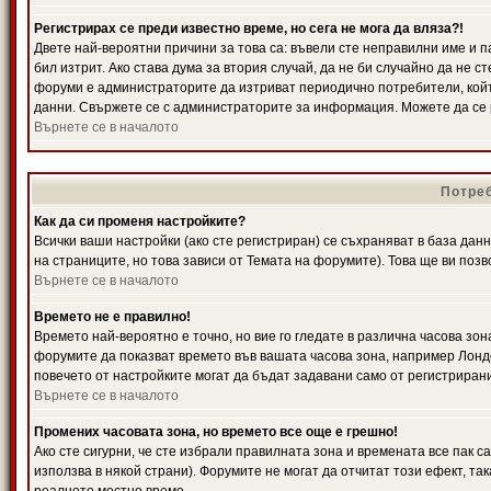
Регистрирах се преди известно време, но сега не мога да вляза?!
Двете най-вероятни причини за това са: въвели сте неправилни име и п
бил изтрит. Ако става дума за втория случай, да не би случайно да не
форуми е администраторите да изтриват периодично потребители, койт
данни. Свържете се с администраторите за информация. Можете да се р
Върнете се в началото
Потреб
Как да си променя настройките?
Всички ваши настройки (ако сте регистриран) се съхраняват в база данн
на страниците, но това зависи от Темата на форумите). Това ще ви поз
Върнете се в началото
Времето не е правилно!
Времето най-вероятно е точно, но вие го гледате в различна часова зон
форумите да показват времето във вашата часова зона, например Лондо
повечето от настройките могат да бъдат задавани само от регистрирани 
Върнете се в началото
Промених часовата зона, но времето все още е грешно!
Ако сте сигурни, че сте избрали правилната зона и времената все пак с
използва в някой страни). Форумите не могат да отчитат този ефект, та