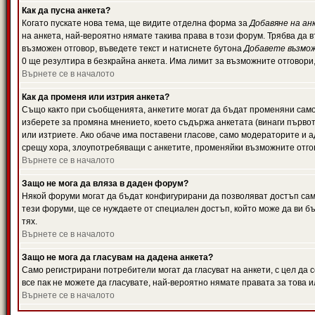
Как да пусна анкета?
Когато пускате нова тема, ще видите отделна форма за
Добавяне на ан
на анкета, най-вероятно нямате такива права в този форум. Трябва да 
възможен отговор, въведете текст и натиснете бутона
Добавете възмо
0 ще резултира в безкрайна анкета. Има лимит за възможните отговори
Върнете се в началото
Как да променя или изтрия анкета?
Също както при съобщенията, анкетите могат да бъдат променяни само 
изберете за промяна мнението, което съдържа анкетата (винаги първото
или изтриете. Ако обаче има поставени гласове, само модераторите и 
срещу хора, злоупотребяващи с анкетите, променяйки възможните отгов
Върнете се в началото
Защо не мога да вляза в даден форум?
Някой форуми могат да бъдат конфигурирани да позволяват достъп само 
тези форуми, ще се нуждаете от специален достъп, който може да ви 
тях.
Върнете се в началото
Защо не мога да гласувам на дадена анкета?
Само регистрирани потребители могат да гласуват на анкети, с цел да 
все пак не можете да гласувате, най-вероятно нямате правата за това и
Върнете се в началото