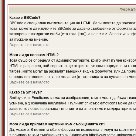
Формати
Какво е BBCode?
BBCode е специална имплементация на HTML. Дали можете да ползвате
това, можете да изключите BBCode за дадено съобщение от формата за
затворени в квадратни скоби (ето така: [таг]), а не в < и >. За повече
за пускане на мнение.
Върнете се в началото
Мога ли да ползвам HTML?
Това също се определя от администраторите, които имат пълен контро
HTML е разрешен, най-вероятно ще откриете, че само определени тагов
тагове, които могат да развалят външния вид на форумите, или да прич
определени мнения по ваше желание (от страницата за пускане на мне
Върнете се в началото
Какво са Smileys?
Smileys, или Emoticons са малки изображения, които могат да бъдат изп
усмивка, а :( означава нацупване. Пълният списък с emoticons може да б
защото те лесщо превръщат мнението ви в нечетимо и модераторите мо
Върнете се в началото
Мога ли да прилагам картинки към съобщенията си?
Да, можете. В момента обаче форума не позволява ъплоуд на картинките
я приложите към съобщението ви (например http://www.some-unknown-pla