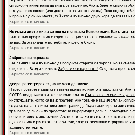
Форумът пази вашия статус
Влязъл
само за кратко, след като активност
сигурно, че никой няма да влиза от ваше име. Ако изберете опцията
Иск
статуса ви за винаги (или докато не натиснете Изход). Този подход, оба
и прочие публични места, тъй като е възможно други хора да влязат на
Върнете се в началото
Не искам името ми да се вижда в списъка Кой е онлайн. Как става то
Във вашия профил има специална опция за това:
Скриване на вашия о
за вас. За останалите потребители ще сте Скрит.
Върнете се в началото
Забравих си паролата!
Без паника! Не е възможно да получите старата си парола, но за сметка
отидете на Вход и кликнете
Забравих си паролата!
. След това просто с
Върнете се в началото
Добре, регистрирах се, но не мога да вляза!
Първо проверете дали сте въвели правилно името и паролата си. Ако те
COPPA-поддръжката и вие сте кликнали на
Съгласен съм със тези усло
инструкциите, които са ви изпратени. Ако това не е вашия случай, сигу
че да се налага всички нови регистрации да бъдат активирани или личн
трябвало да ви е била представена информация дали е необходима акти
получили мейл с инструкции. Ако не сте, сигурни ли сте, че сте въвели
е да се намали риска от потребители, злоупотребяващи с форумите. Ако
администраторите.
Върнете се в началото