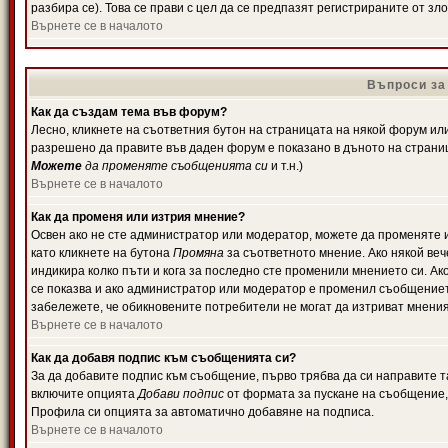
разбира се). Това се прави с цел да се предпазят регистрираните от з
Върнете се в началото
Въпроси за
Как да създам тема във форум?
Лесно, кликнете на съответния бутон на страницата на някой форум или 
разрешено да правите във даден форум е показано в дъното на страни
Можете
да променяте съобщенията си
и т.н.)
Върнете се в началото
Как да променя или изтрия мнение?
Освен ако не сте администратор или модератор, можете да променяте 
като кликнете на бутона
Промяна
за съответното мнение. Ако някой вече
индикира колко пъти и кога за последно сте променили мнението си. Ако 
се показва и ако администратор или модератор е променил съобщениет
забележете, че обикновените потребители не могат да изтриват мненият
Върнете се в началото
Как да добавя подпис към съобщенията си?
За да добавите подпис към съобщение, първо трябва да си направите т
включите опцията
Добави подпис
от формата за пускане на съобщение, 
Профила си опцията за автоматично добавяне на подписа.
Върнете се в началото