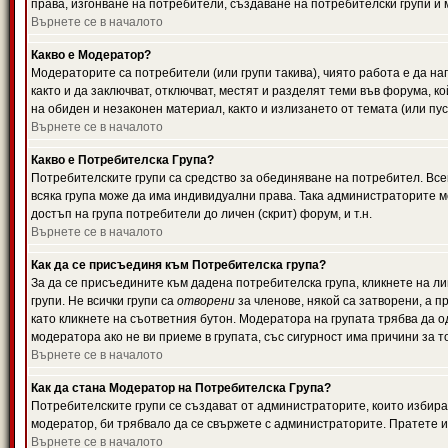
права, изгонване на потребители, създаване на потребителски групи и м
Върнете се в началото
Какво е Модератор?
Модераторите са потребители (или групи такива), чиято работа е да н
както и да заключват, отключват, местят и разделят теми във форума, к
на обиден и незаконен материал, както и излизането от темата (или пус
Върнете се в началото
Какво е Потребителска Група?
Потребителските групи са средство за обединяване на потребител. Всек
всяка група може да има индивидуални права. Така администраторите м
достъп на група потребители до личен (скрит) форум, и т.н.
Върнете се в началото
Как да се присъединя към Потребителска група?
За да се присъедините към дадена потребителска група, кликнете на л
групи. Не всички групи са
отворени
за членове, някой са затворени, а п
като кликнете на съответния бутон. Модератора на групата трябва да о
модератора ако не ви приеме в групата, със сигурност има причини за т
Върнете се в началото
Как да стана Модератор на Потребителска Група?
Потребителските групи се създават от администраторите, които избират
модератор, би трябвало да се свържете с администраторите. Пратете
Върнете се в началото