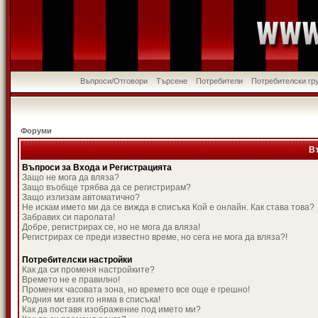
Въпроси/Отговори
Търсене
Потребители
Потребителски гр
Форуми
В
Въпроси за Входа и Регистрацията
Защо не мога да вляза?
Защо въобще трябва да се регистрирам?
Защо излизам автоматично?
Не искам името ми да се вижда в списъка Кой е онлайн. Как става това?
Забравих си паролата!
Добре, регистрирах се, но не мога да вляза!
Регистрирах се преди известно време, но сега не мога да вляза?!
Потребителски настройки
Как да си променя настройките?
Времето не е правилно!
Промених часовата зона, но времето все още е грешно!
Родния ми език го няма в списъка!
Как да поставя изображение под името ми?