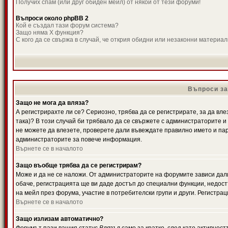
Получих спам (или друг обиден мейл) от някой от тези форуми!
Въпроси около phpBB 2
Кой е създал тази форум система?
Защо няма X функция?
С кого да се свържа в случай, че открия обидни или незаконни материа
Въпроси за
Защо не мога да вляза?
А регистрирахте ли се? Сериозно, трябва да се регистрирате, за да вле
така)? В този случай би трябвало да се свържете с администраторите и д
не можете да влезете, проверете дали въвеждате правилно името и паро
администраторите за повече информация.
Върнете се в началото
Защо въобще трябва да се регистрирам?
Може и да не се наложи. От администраторите на форумите зависи дали
обаче, регистрацията ще ви даде достъп до специални функции, недост
на мейл през форума, участие в потребителски групи и други. Регистра
Върнете се в началото
Защо излизам автоматично?