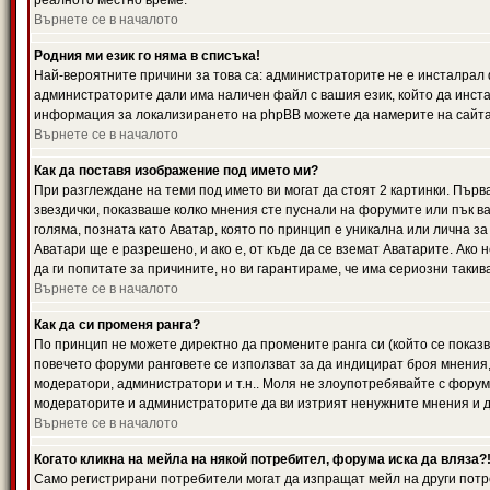
реалното местно време.
Върнете се в началото
Родния ми език го няма в списъка!
Най-вероятните причини за това са: администраторите не е инсталрал 
администраторите дали има наличен файл с вашия език, който да инста
информация за локализирането на phpBB можете да намерите на сайта 
Върнете се в началото
Как да поставя изображение под името ми?
При разглеждане на теми под името ви могат да стоят 2 картинки. Първ
звездички, показваше колко мнения сте пуснали на форумите или пък ва
голяма, позната като Аватар, която по принцип е уникална или лична 
Аватари ще е разрешено, и ако е, от къде да се вземат Аватарите. Ако
да ги попитате за причините, но ви гарантираме, че има сериозни такив
Върнете се в началото
Как да си променя ранга?
По принцип не можете директно да промените ранга си (който се показва
повечето форуми ранговете се използват за да индицират броя мнения,
модератори, администратори и т.н.. Моля не злоупотребявайте с форуми
модераторите и администраторите да ви изтрият ненужните мнения и да 
Върнете се в началото
Когато кликна на мейла на някой потребител, форума иска да вляза?
Само регистрирани потребители могат да изпращат мейл на други потр