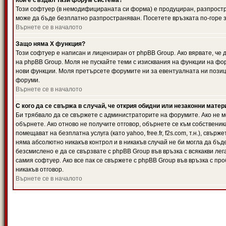
Кой е създал тази форум система?
Този софтуер (в немодифицираната си форма) е продуциран, разпрост
може да бъде безплатно разпространяван. Посетете връзката по-горе з
Върнете се в началото
Защо няма X функция?
Този софтуер е написан и лицензиран от phpBB Group. Ако вярвате, че
на phpBB Group. Моля не пускайте теми с изисквания на функции на фор
нови функции. Моля претърсете форумите ни за евентуалната ни позиц
форуми.
Върнете се в началото
С кого да се свържа в случай, че открия обидни или незаконни мате
Би трябвало да се свържете с администраторите на форумите. Ако не мо
обърнете. Ако отново не получите отговор, обърнете се към собственика
помещават на безплатна услуга (като yahoo, free.fr, f2s.com, т.н.), свъ
няма абсолютно никакъв контрол и в никакъв случай не би могла да бъд
безсмислено е да се свързвате с phpBB Group във връзка с всякакви лег
самия софтуер. Ако все пак се свържете с phpBB Group във връзка с пр
никакъв отговор.
Върнете се в началото