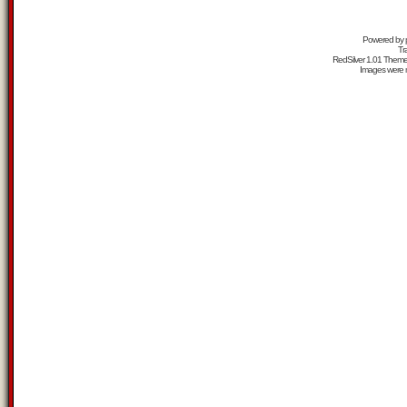
Powered by
Tr
RedSilver 1.01 Them
Images were