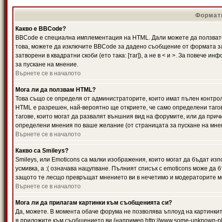
Формати
Какво е BBCode?
BBCode е специална имплементация на HTML. Дали можете да ползвате
това, можете да изключите BBCode за дадено съобщение от формата за
затворени в квадратни скоби (ето така: [таг]), а не в < и >. За повече
за пускане на мнение.
Върнете се в началото
Мога ли да ползвам HTML?
Това също се определя от администраторите, които имат пълен контро
HTML е разрешен, най-вероятно ще откриете, че само определени тагов
тагове, които могат да развалят външния вид на форумите, или да прич
определени мнения по ваше желание (от страницата за пускане на мне
Върнете се в началото
Какво са Smileys?
Smileys, или Emoticons са малки изображения, които могат да бъдат изп
усмивка, а :( означава нацупване. Пълният списък с emoticons може да б
защото те лесщо превръщат мнението ви в нечетимо и модераторите мо
Върнете се в началото
Мога ли да прилагам картинки към съобщенията си?
Да, можете. В момента обаче форума не позволява ъплоуд на картинките
я приложите към съобщението ви (например http://www.some-unknown-pla