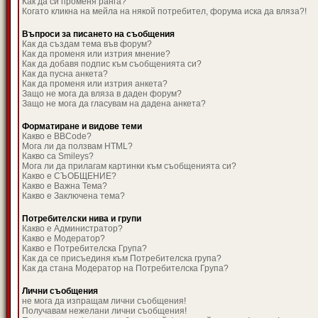
Как да си променя ранга?
Когато кликна на мейла на някой потребител, форума иска да вляза?!
Въпроси за писането на съобщения
Как да създам тема във форум?
Как да променя или изтрия мнение?
Как да добавя подпис към съобщенията си?
Как да пусна анкета?
Как да променя или изтрия анкета?
Защо не мога да вляза в даден форум?
Защо не мога да гласувам на дадена анкета?
Форматиране и видове теми
Какво е BBCode?
Мога ли да ползвам HTML?
Какво са Smileys?
Мога ли да прилагам картинки към съобщенията си?
Какво е СЪОБЩЕНИЕ?
Какво е Важна Тема?
Какво е Заключена тема?
Потребителски нива и групи
Какво е Администратор?
Какво е Модератор?
Какво е Потребителска Група?
Как да се присъединя към Потребителска група?
Как да стана Модератор на Потребителска Група?
Лични съобщения
не мога да изпращам лични съобщения!
Получавам нежелани лични съобщения!