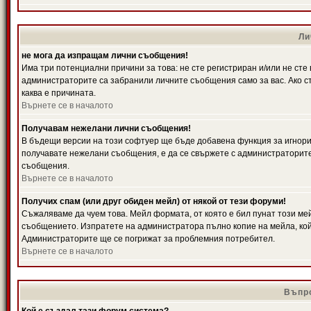
Ли
не мога да изпращам лични съобщения!
Има три потенциални причини за това: не сте регистриран и/или не ст
администраторите са забранили личните съобщения само за вас. Ако ст
каква е причината.
Върнете се в началото
Получавам нежелани лични съобщения!
В бъдещи версии на този софтуер ще бъде добавена функция за игнорира
получавате нежелани съобщения, е да се свържете с администраторите
съобщения.
Върнете се в началото
Получих спам (или друг обиден мейл) от някой от тези форуми!
Съжаляваме да чуем това. Мейл формата, от която е бил пунат този ме
съобщението. Изпратете на администратора пълно копие на мейла, кой
Администраторите ще се погрижат за проблемния потребител.
Върнете се в началото
Въпро