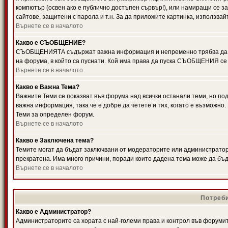
компютър (освен ако е публично достъпен сървър!), или намиращи се з
сайтове, защитени с парола и т.н. За да приложите картинка, използвай
Върнете се в началото
Какво е СЪОБЩЕНИЕ?
СЪОБЩЕНИЯТА съдържат важна информация и непременно трябва да ги
на форума, в който са пуснати. Кой има права да пуска СЪОБЩЕНИЯ се
Върнете се в началото
Какво е Важна Тема?
Важните Теми се показват във форума над всички останали теми, но 
важна информация, така че е добре да четете и тях, когато е възмож
Теми за определен форум.
Върнете се в началото
Какво е Заключена тема?
Темите могат да бъдат заключвани от модераторите или администратори
прекратена. Има много причини, поради които дадена тема може да бъ
Върнете се в началото
Потреби
Какво е Администратор?
Администраторите са хората с най-големи права и контрол във форумит