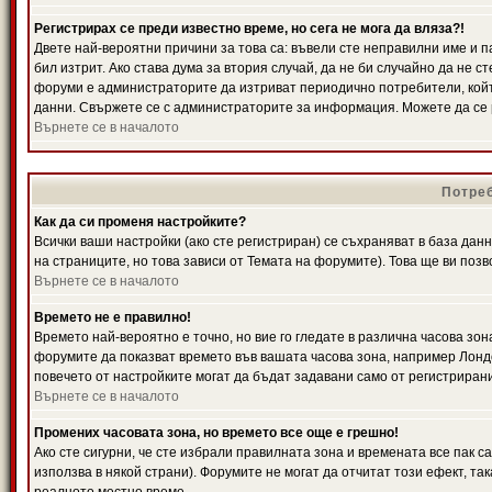
Регистрирах се преди известно време, но сега не мога да вляза?!
Двете най-вероятни причини за това са: въвели сте неправилни име и п
бил изтрит. Ако става дума за втория случай, да не би случайно да не
форуми е администраторите да изтриват периодично потребители, койт
данни. Свържете се с администраторите за информация. Можете да се р
Върнете се в началото
Потреб
Как да си променя настройките?
Всички ваши настройки (ако сте регистриран) се съхраняват в база данн
на страниците, но това зависи от Темата на форумите). Това ще ви поз
Върнете се в началото
Времето не е правилно!
Времето най-вероятно е точно, но вие го гледате в различна часова зон
форумите да показват времето във вашата часова зона, например Лондо
повечето от настройките могат да бъдат задавани само от регистрирани 
Върнете се в началото
Промених часовата зона, но времето все още е грешно!
Ако сте сигурни, че сте избрали правилната зона и времената все пак с
използва в някой страни). Форумите не могат да отчитат този ефект, та