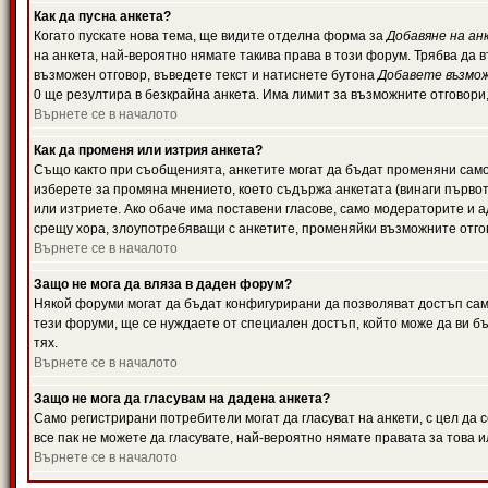
Как да пусна анкета?
Когато пускате нова тема, ще видите отделна форма за
Добавяне на ан
на анкета, най-вероятно нямате такива права в този форум. Трябва да 
възможен отговор, въведете текст и натиснете бутона
Добавете възмо
0 ще резултира в безкрайна анкета. Има лимит за възможните отговори
Върнете се в началото
Как да променя или изтрия анкета?
Също както при съобщенията, анкетите могат да бъдат променяни само 
изберете за промяна мнението, което съдържа анкетата (винаги първото
или изтриете. Ако обаче има поставени гласове, само модераторите и 
срещу хора, злоупотребяващи с анкетите, променяйки възможните отгов
Върнете се в началото
Защо не мога да вляза в даден форум?
Някой форуми могат да бъдат конфигурирани да позволяват достъп само 
тези форуми, ще се нуждаете от специален достъп, който може да ви 
тях.
Върнете се в началото
Защо не мога да гласувам на дадена анкета?
Само регистрирани потребители могат да гласуват на анкети, с цел да 
все пак не можете да гласувате, най-вероятно нямате правата за това и
Върнете се в началото