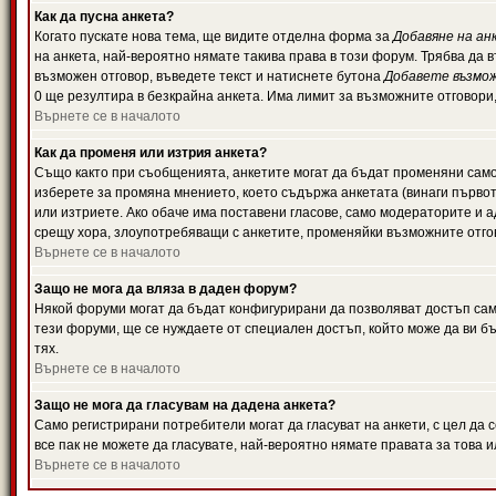
Как да пусна анкета?
Когато пускате нова тема, ще видите отделна форма за
Добавяне на ан
на анкета, най-вероятно нямате такива права в този форум. Трябва да 
възможен отговор, въведете текст и натиснете бутона
Добавете възмо
0 ще резултира в безкрайна анкета. Има лимит за възможните отговори
Върнете се в началото
Как да променя или изтрия анкета?
Също както при съобщенията, анкетите могат да бъдат променяни само 
изберете за промяна мнението, което съдържа анкетата (винаги първото
или изтриете. Ако обаче има поставени гласове, само модераторите и 
срещу хора, злоупотребяващи с анкетите, променяйки възможните отгов
Върнете се в началото
Защо не мога да вляза в даден форум?
Някой форуми могат да бъдат конфигурирани да позволяват достъп само 
тези форуми, ще се нуждаете от специален достъп, който може да ви 
тях.
Върнете се в началото
Защо не мога да гласувам на дадена анкета?
Само регистрирани потребители могат да гласуват на анкети, с цел да 
все пак не можете да гласувате, най-вероятно нямате правата за това и
Върнете се в началото