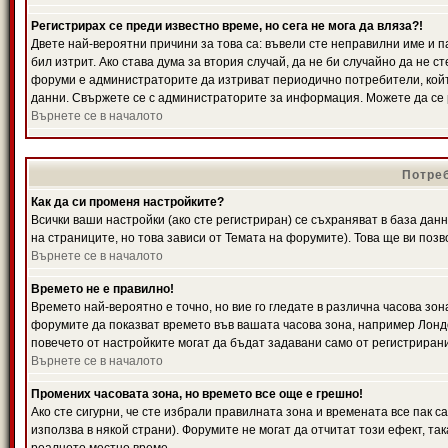
Регистрирах се преди известно време, но сега не мога да вляза?!
Двете най-вероятни причини за това са: въвели сте неправилни име и п
бил изтрит. Ако става дума за втория случай, да не би случайно да не
форуми е администраторите да изтриват периодично потребители, койт
данни. Свържете се с администраторите за информация. Можете да се р
Върнете се в началото
Потреб
Как да си променя настройките?
Всички ваши настройки (ако сте регистриран) се съхраняват в база данн
на страниците, но това зависи от Темата на форумите). Това ще ви поз
Върнете се в началото
Времето не е правилно!
Времето най-вероятно е точно, но вие го гледате в различна часова зон
форумите да показват времето във вашата часова зона, например Лондо
повечето от настройките могат да бъдат задавани само от регистрирани 
Върнете се в началото
Промених часовата зона, но времето все още е грешно!
Ако сте сигурни, че сте избрали правилната зона и времената все пак с
използва в някой страни). Форумите не могат да отчитат този ефект, та