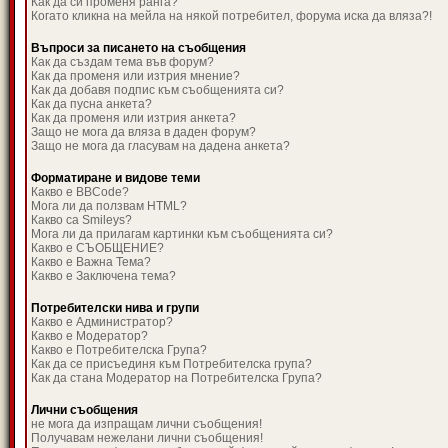
Как да си променя ранга?
Когато кликна на мейла на някой потребител, форума иска да вляза?!
Въпроси за писането на съобщения
Как да създам тема във форум?
Как да променя или изтрия мнение?
Как да добавя подпис към съобщенията си?
Как да пусна анкета?
Как да променя или изтрия анкета?
Защо не мога да вляза в даден форум?
Защо не мога да гласувам на дадена анкета?
Форматиране и видове теми
Какво е BBCode?
Мога ли да ползвам HTML?
Какво са Smileys?
Мога ли да прилагам картинки към съобщенията си?
Какво е СЪОБЩЕНИЕ?
Какво е Важна Тема?
Какво е Заключена тема?
Потребителски нива и групи
Какво е Администратор?
Какво е Модератор?
Какво е Потребителска Група?
Как да се присъединя към Потребителска група?
Как да стана Модератор на Потребителска Група?
Лични съобщения
не мога да изпращам лични съобщения!
Получавам нежелани лични съобщения!