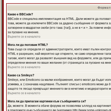
Формати
Какво е BBCode?
BBCode е специална имплементация на HTML. Дали можете да ползвате
това, можете да изключите BBCode за дадено съобщение от формата за
затворени в квадратни скоби (ето така: [таг]), а не в < и >. За повече
за пускане на мнение.
Върнете се в началото
Мога ли да ползвам HTML?
Това също се определя от администраторите, които имат пълен контро
HTML е разрешен, най-вероятно ще откриете, че само определени тагов
тагове, които могат да развалят външния вид на форумите, или да прич
определени мнения по ваше желание (от страницата за пускане на мне
Върнете се в началото
Какво са Smileys?
Smileys, или Emoticons са малки изображения, които могат да бъдат изп
усмивка, а :( означава нацупване. Пълният списък с emoticons може да б
защото те лесщо превръщат мнението ви в нечетимо и модераторите мо
Върнете се в началото
Мога ли да прилагам картинки към съобщенията си?
Да, можете. В момента обаче форума не позволява ъплоуд на картинките
я приложите към съобщението ви (например http://www.some-unknown-pla