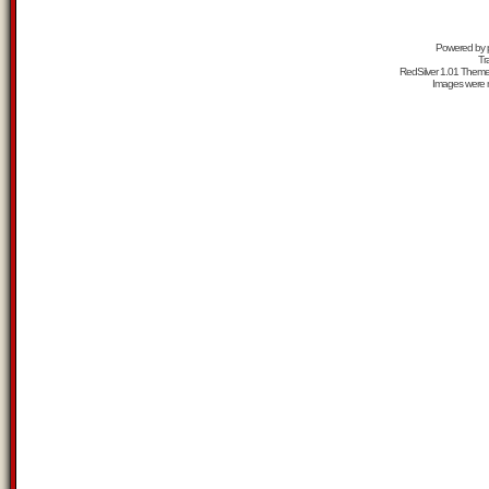
Powered by
Tr
RedSilver 1.01 Them
Images were