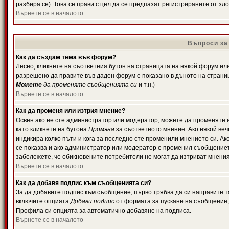
разбира се). Това се прави с цел да се предпазят регистрираните от з
Върнете се в началото
Въпроси за
Как да създам тема във форум?
Лесно, кликнете на съответния бутон на страницата на някой форум или 
разрешено да правите във даден форум е показано в дъното на страни
Можете
да променяте съобщенията си
и т.н.)
Върнете се в началото
Как да променя или изтрия мнение?
Освен ако не сте администратор или модератор, можете да променяте 
като кликнете на бутона
Промяна
за съответното мнение. Ако някой вече
индикира колко пъти и кога за последно сте променили мнението си. Ако 
се показва и ако администратор или модератор е променил съобщениет
забележете, че обикновените потребители не могат да изтриват мненият
Върнете се в началото
Как да добавя подпис към съобщенията си?
За да добавите подпис към съобщение, първо трябва да си направите т
включите опцията
Добави подпис
от формата за пускане на съобщение, 
Профила си опцията за автоматично добавяне на подписа.
Върнете се в началото