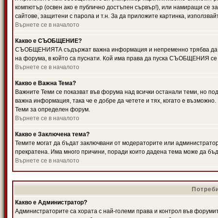
компютър (освен ако е публично достъпен сървър!), или намиращи се з
сайтове, защитени с парола и т.н. За да приложите картинка, използвай
Върнете се в началото
Какво е СЪОБЩЕНИЕ?
СЪОБЩЕНИЯТА съдържат важна информация и непременно трябва да ги
на форума, в който са пуснати. Кой има права да пуска СЪОБЩЕНИЯ се
Върнете се в началото
Какво е Важна Тема?
Важните Теми се показват във форума над всички останали теми, но 
важна информация, така че е добре да четете и тях, когато е възмож
Теми за определен форум.
Върнете се в началото
Какво е Заключена тема?
Темите могат да бъдат заключвани от модераторите или администратори
прекратена. Има много причини, поради които дадена тема може да бъ
Върнете се в началото
Потреби
Какво е Администратор?
Администраторите са хората с най-големи права и контрол във форумит