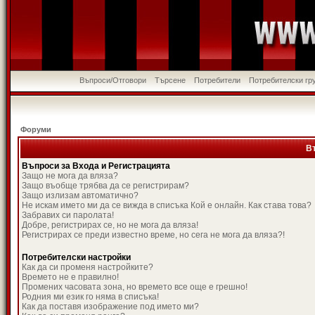
Въпроси/Отговори
Търсене
Потребители
Потребителски гр
Форуми
В
Въпроси за Входа и Регистрацията
Защо не мога да вляза?
Защо въобще трябва да се регистрирам?
Защо излизам автоматично?
Не искам името ми да се вижда в списъка Кой е онлайн. Как става това?
Забравих си паролата!
Добре, регистрирах се, но не мога да вляза!
Регистрирах се преди известно време, но сега не мога да вляза?!
Потребителски настройки
Как да си променя настройките?
Времето не е правилно!
Промених часовата зона, но времето все още е грешно!
Родния ми език го няма в списъка!
Как да поставя изображение под името ми?