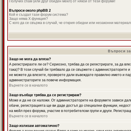
Получих спам (или друг обиден мейл) от някой от тези форуми!
Въпроси около phpBB 2
Кой е създал тази форум система?
Защо няма X функция?
С кого да се свържа в случай, че открия обидни или незаконни материа
Въпроси за
Защо не мога да вляза?
А регистрирахте ли се? Сериозно, трябва да се регистрирате, за да вле
така)? В този случай би трябвало да се свържете с администраторите и д
не можете да влезете, проверете дали въвеждате правилно името и паро
администраторите за повече информация.
Върнете се в началото
Защо въобще трябва да се регистрирам?
Може и да не се наложи. От администраторите на форумите зависи дали
обаче, регистрацията ще ви даде достъп до специални функции, недост
на мейл през форума, участие в потребителски групи и други. Регистра
Върнете се в началото
Защо излизам автоматично?