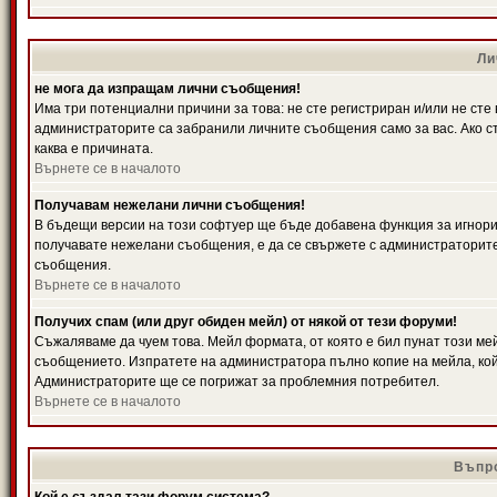
Ли
не мога да изпращам лични съобщения!
Има три потенциални причини за това: не сте регистриран и/или не ст
администраторите са забранили личните съобщения само за вас. Ако ст
каква е причината.
Върнете се в началото
Получавам нежелани лични съобщения!
В бъдещи версии на този софтуер ще бъде добавена функция за игнорира
получавате нежелани съобщения, е да се свържете с администраторите
съобщения.
Върнете се в началото
Получих спам (или друг обиден мейл) от някой от тези форуми!
Съжаляваме да чуем това. Мейл формата, от която е бил пунат този ме
съобщението. Изпратете на администратора пълно копие на мейла, кой
Администраторите ще се погрижат за проблемния потребител.
Върнете се в началото
Въпро