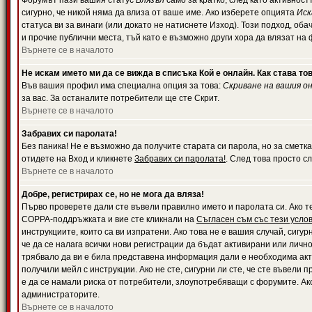
Форумът пази вашия статус
Влязъл
само за кратко, след като активност
сигурно, че никой няма да влиза от ваше име. Ако изберете опцията
Иск
статуса ви за винаги (или докато не натиснете Изход). Този подход, оба
и прочие публични места, тъй като е възможно други хора да влязат на
Върнете се в началото
Не искам името ми да се вижда в списъка Кой е онлайн. Как става то
Във вашия профил има специална опция за това:
Скриване на вашия о
за вас. За останалите потребители ще сте Скрит.
Върнете се в началото
Забравих си паролата!
Без паника! Не е възможно да получите старата си парола, но за сметка
отидете на Вход и кликнете
Забравих си паролата!
. След това просто с
Върнете се в началото
Добре, регистрирах се, но не мога да вляза!
Първо проверете дали сте въвели правилно името и паролата си. Ако те
COPPA-поддръжката и вие сте кликнали на
Съгласен съм със тези усло
инструкциите, които са ви изпратени. Ако това не е вашия случай, сигу
че да се налага всички нови регистрации да бъдат активирани или личн
трябвало да ви е била представена информация дали е необходима акти
получили мейл с инструкции. Ако не сте, сигурни ли сте, че сте въвели
е да се намали риска от потребители, злоупотребяващи с форумите. Ако
администраторите.
Върнете се в началото