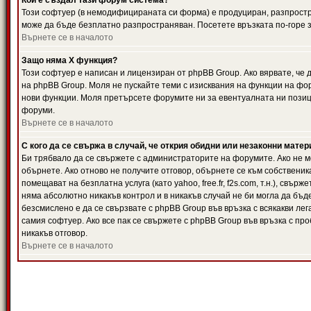
Кой е създал тази форум система?
Този софтуер (в немодифицираната си форма) е продуциран, разпрост
може да бъде безплатно разпространяван. Посетете връзката по-горе з
Върнете се в началото
Защо няма X функция?
Този софтуер е написан и лицензиран от phpBB Group. Ако вярвате, че
на phpBB Group. Моля не пускайте теми с изисквания на функции на фор
нови функции. Моля претърсете форумите ни за евентуалната ни позиц
форуми.
Върнете се в началото
С кого да се свържа в случай, че открия обидни или незаконни мате
Би трябвало да се свържете с администраторите на форумите. Ако не мо
обърнете. Ако отново не получите отговор, обърнете се към собственика
помещават на безплатна услуга (като yahoo, free.fr, f2s.com, т.н.), свъ
няма абсолютно никакъв контрол и в никакъв случай не би могла да бъд
безсмислено е да се свързвате с phpBB Group във връзка с всякакви лег
самия софтуер. Ако все пак се свържете с phpBB Group във връзка с пр
никакъв отговор.
Върнете се в началото