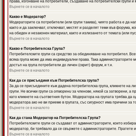
права, изгонване на потребители, създаване на потребителски групи и м
Върнете се в началото
Какво е Модератор?
Модераторите са потребители (или групи такива), чиято работа е да н
както и да заключват, отключват, местят и разделят теми във форума, к
на обиден и незаконен материал, както и излизането от темата (или пус
Върнете се в началото
Какво е Потребителска Група?
Потребителските групи са средство за обединяване на потребител. Всек
всяка група може да има индивидуални права. Така администраторите м
достъп на група потребители до личен (скрит) форум, и т.н.
Върнете се в началото
Как да се присъединя към Потребителска група?
За да се присъедините към дадена потребителска група, кликнете на л
групи. Не всички групи са
отворени
за членове, някой са затворени, а п
като кликнете на съответния бутон. Модератора на групата трябва да о
модератора ако не ви приеме в групата, със сигурност има причини за т
Върнете се в началото
Как да стана Модератор на Потребителска Група?
Потребителските групи се създават от администраторите, които избират
модератор, би трябвало да се свържете с администраторите. Пратете
Върнете се в началото