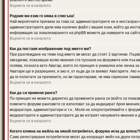
реалното местно време.
Върнете се в началото
Родния ми език го няма в списъка!
Най-вероятните причини за това са: администраторите не е инсталрал 
администраторите дали има наличен файл с вашия език, който да инста
информация за локализирането на phpBB можете да намерите на сайта 
Върнете се в началото
Как да поставя изображение под името ми?
При разглеждане на теми под името ви могат да стоят 2 картинки. Първ
звездички, показваше колко мнения сте пуснали на форумите или пък ва
голяма, позната като Аватар, която по принцип е уникална или лична 
Аватари ще е разрешено, и ако е, от къде да се вземат Аватарите. Ако
да ги попитате за причините, но ви гарантираме, че има сериозни такив
Върнете се в началото
Как да си променя ранга?
По принцип не можете директно да промените ранга си (който се показва
повечето форуми ранговете се използват за да индицират броя мнения,
модератори, администратори и т.н.. Моля не злоупотребявайте с форуми
модераторите и администраторите да ви изтрият ненужните мнения и да 
Върнете се в началото
Когато кликна на мейла на някой потребител, форума иска да вляза?
Само регистрирани потребители могат да изпращат мейл на други потр