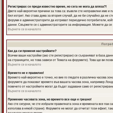
Регистрирах се преди известно време, но сега не мога да вляза?!
Двете най-вероятни причини за това са: въвели сте неправилни име и п
бил изтрит. Ако става дума за втория случай, да не би случайно да не
форуми е администраторите да изтриват периодично потребители, койт
данни. Свържете се с администраторите за информация. Можете да се р
Върнете се в началото
Потреб
Как да си променя настройките?
Всички ваши настройки (ако сте регистриран) се съхраняват в база данн
на страниците, но това зависи от Темата на форумите). Това ще ви поз
Върнете се в началото
Времето не е правилно!
Времето най-вероятно е точно, но вие го гледате в различна часова зон
форумите да показват времето във вашата часова зона, например Лондо
повечето от настройките могат да бъдат задавани само от регистрирани 
Върнете се в началото
Промених часовата зона, но времето все още е грешно!
Ако сте сигурни, че сте избрали правилната зона и времената все пак с
използва в някой страни). Форумите не могат да отчитат този ефект, та