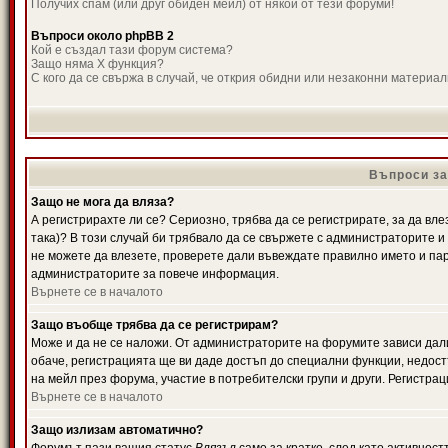
Получих спам (или друг обиден мейл) от някой от тези форуми!
Въпроси около phpBB 2
Кой е създал тази форум система?
Защо няма X функция?
С кого да се свържа в случай, че открия обидни или незаконни материа
Въпроси за
Защо не мога да вляза?
А регистрирахте ли се? Сериозно, трябва да се регистрирате, за да вле
така)? В този случай би трябвало да се свържете с администраторите и д
не можете да влезете, проверете дали въвеждате правилно името и паро
администраторите за повече информация.
Върнете се в началото
Защо въобще трябва да се регистрирам?
Може и да не се наложи. От администраторите на форумите зависи дали
обаче, регистрацията ще ви даде достъп до специални функции, недост
на мейл през форума, участие в потребителски групи и други. Регистра
Върнете се в началото
Защо излизам автоматично?