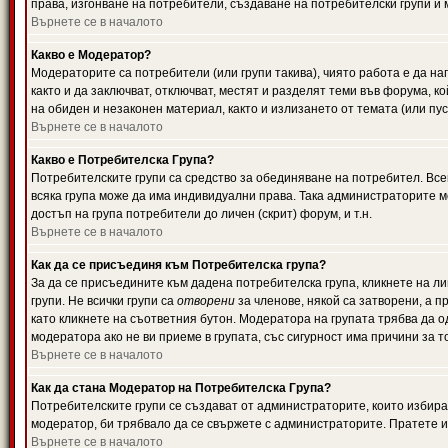
права, изгонване на потребители, създаване на потребителски групи и м
Върнете се в началото
Какво е Модератор?
Модераторите са потребители (или групи такива), чиято работа е да н
както и да заключват, отключват, местят и разделят теми във форума, к
на обиден и незаконен материал, както и излизането от темата (или пус
Върнете се в началото
Какво е Потребителска Група?
Потребителските групи са средство за обединяване на потребител. Всек
всяка група може да има индивидуални права. Така администраторите м
достъп на група потребители до личен (скрит) форум, и т.н.
Върнете се в началото
Как да се присъединя към Потребителска група?
За да се присъедините към дадена потребителска група, кликнете на л
групи. Не всички групи са
отворени
за членове, някой са затворени, а п
като кликнете на съответния бутон. Модератора на групата трябва да о
модератора ако не ви приеме в групата, със сигурност има причини за т
Върнете се в началото
Как да стана Модератор на Потребителска Група?
Потребителските групи се създават от администраторите, които избират
модератор, би трябвало да се свържете с администраторите. Пратете
Върнете се в началото