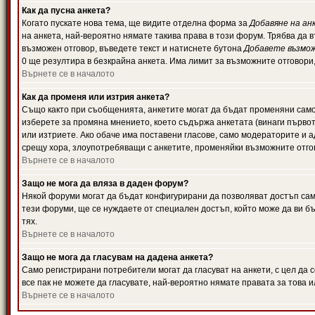
Как да пусна анкета?
Когато пускате нова тема, ще видите отделна форма за
Добавяне на ан
на анкета, най-вероятно нямате такива права в този форум. Трябва да 
възможен отговор, въведете текст и натиснете бутона
Добавете възмо
0 ще резултира в безкрайна анкета. Има лимит за възможните отговори
Върнете се в началото
Как да променя или изтрия анкета?
Също както при съобщенията, анкетите могат да бъдат променяни само 
изберете за промяна мнението, което съдържа анкетата (винаги първото
или изтриете. Ако обаче има поставени гласове, само модераторите и 
срещу хора, злоупотребяващи с анкетите, променяйки възможните отгов
Върнете се в началото
Защо не мога да вляза в даден форум?
Някой форуми могат да бъдат конфигурирани да позволяват достъп само 
тези форуми, ще се нуждаете от специален достъп, който може да ви 
тях.
Върнете се в началото
Защо не мога да гласувам на дадена анкета?
Само регистрирани потребители могат да гласуват на анкети, с цел да 
все пак не можете да гласувате, най-вероятно нямате правата за това и
Върнете се в началото