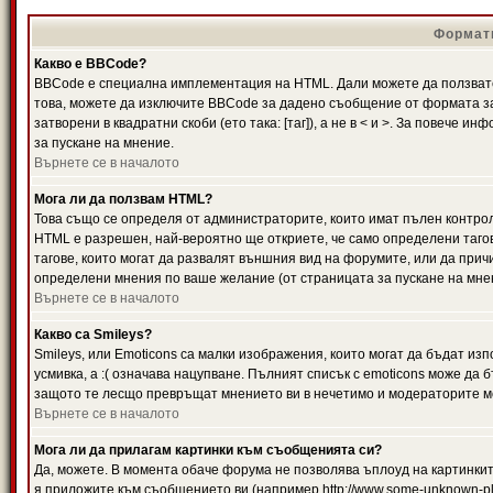
Формати
Какво е BBCode?
BBCode е специална имплементация на HTML. Дали можете да ползвате
това, можете да изключите BBCode за дадено съобщение от формата за
затворени в квадратни скоби (ето така: [таг]), а не в < и >. За повече
за пускане на мнение.
Върнете се в началото
Мога ли да ползвам HTML?
Това също се определя от администраторите, които имат пълен контро
HTML е разрешен, най-вероятно ще откриете, че само определени тагов
тагове, които могат да развалят външния вид на форумите, или да прич
определени мнения по ваше желание (от страницата за пускане на мне
Върнете се в началото
Какво са Smileys?
Smileys, или Emoticons са малки изображения, които могат да бъдат изп
усмивка, а :( означава нацупване. Пълният списък с emoticons може да б
защото те лесщо превръщат мнението ви в нечетимо и модераторите мо
Върнете се в началото
Мога ли да прилагам картинки към съобщенията си?
Да, можете. В момента обаче форума не позволява ъплоуд на картинките
я приложите към съобщението ви (например http://www.some-unknown-pla