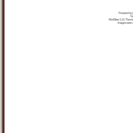
Powered by
Tr
RedSilver 1.01 Them
Images were