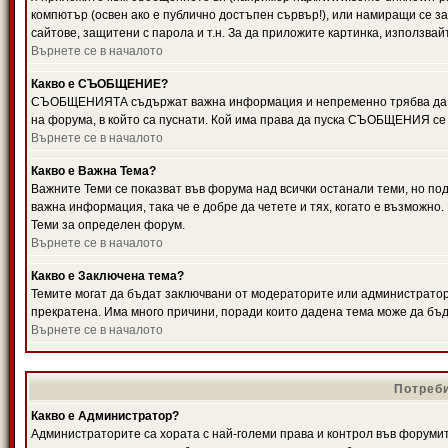
компютър (освен ако е публично достъпен сървър!), или намиращи се з
сайтове, защитени с парола и т.н. За да приложите картинка, използвай
Върнете се в началото
Какво е СЪОБЩЕНИЕ?
СЪОБЩЕНИЯТА съдържат важна информация и непременно трябва да ги
на форума, в който са пуснати. Кой има права да пуска СЪОБЩЕНИЯ се
Върнете се в началото
Какво е Важна Тема?
Важните Теми се показват във форума над всички останали теми, но 
важна информация, така че е добре да четете и тях, когато е възмож
Теми за определен форум.
Върнете се в началото
Какво е Заключена тема?
Темите могат да бъдат заключвани от модераторите или администратори
прекратена. Има много причини, поради които дадена тема може да бъ
Върнете се в началото
Потреби
Какво е Администратор?
Администраторите са хората с най-големи права и контрол във форумит