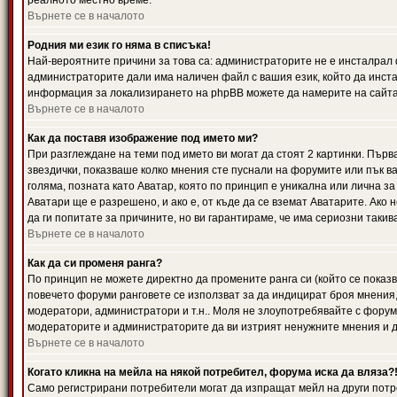
реалното местно време.
Върнете се в началото
Родния ми език го няма в списъка!
Най-вероятните причини за това са: администраторите не е инсталрал 
администраторите дали има наличен файл с вашия език, който да инста
информация за локализирането на phpBB можете да намерите на сайта 
Върнете се в началото
Как да поставя изображение под името ми?
При разглеждане на теми под името ви могат да стоят 2 картинки. Първ
звездички, показваше колко мнения сте пуснали на форумите или пък ва
голяма, позната като Аватар, която по принцип е уникална или лична 
Аватари ще е разрешено, и ако е, от къде да се вземат Аватарите. Ако
да ги попитате за причините, но ви гарантираме, че има сериозни такив
Върнете се в началото
Как да си променя ранга?
По принцип не можете директно да промените ранга си (който се показва
повечето форуми ранговете се използват за да индицират броя мнения,
модератори, администратори и т.н.. Моля не злоупотребявайте с форуми
модераторите и администраторите да ви изтрият ненужните мнения и да 
Върнете се в началото
Когато кликна на мейла на някой потребител, форума иска да вляза?
Само регистрирани потребители могат да изпращат мейл на други потр