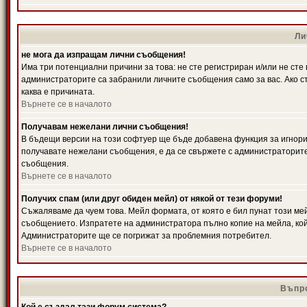
Ли
не мога да изпращам лични съобщения!
Има три потенциални причини за това: не сте регистриран и/или не ст
администраторите са забранили личните съобщения само за вас. Ако ст
каква е причината.
Върнете се в началото
Получавам нежелани лични съобщения!
В бъдещи версии на този софтуер ще бъде добавена функция за игнорира
получавате нежелани съобщения, е да се свържете с администраторите
съобщения.
Върнете се в началото
Получих спам (или друг обиден мейл) от някой от тези форуми!
Съжаляваме да чуем това. Мейл формата, от която е бил пунат този ме
съобщението. Изпратете на администратора пълно копие на мейла, кой
Администраторите ще се погрижат за проблемния потребител.
Върнете се в началото
Въпро