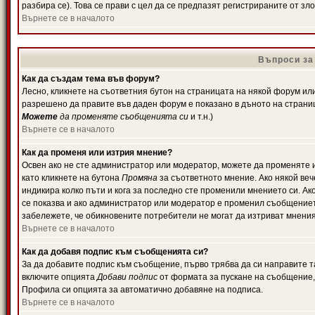
разбира се). Това се прави с цел да се предпазят регистрираните от з
Върнете се в началото
Въпроси за
Как да създам тема във форум?
Лесно, кликнете на съответния бутон на страницата на някой форум или 
разрешено да правите във даден форум е показано в дъното на страни
Можете
да променяте съобщенията си
и т.н.)
Върнете се в началото
Как да променя или изтрия мнение?
Освен ако не сте администратор или модератор, можете да променяте 
като кликнете на бутона
Промяна
за съответното мнение. Ако някой вече
индикира колко пъти и кога за последно сте променили мнението си. Ако 
се показва и ако администратор или модератор е променил съобщениет
забележете, че обикновените потребители не могат да изтриват мненият
Върнете се в началото
Как да добавя подпис към съобщенията си?
За да добавите подпис към съобщение, първо трябва да си направите т
включите опцията
Добави подпис
от формата за пускане на съобщение, 
Профила си опцията за автоматично добавяне на подписа.
Върнете се в началото