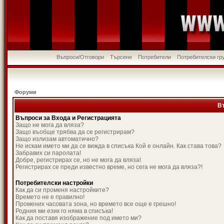
Въпроси/Отговори
Търсене
Потребители
Потребителски гр
Форуми
В
Въпроси за Входа и Регистрацията
Защо не мога да вляза?
Защо въобще трябва да се регистрирам?
Защо излизам автоматично?
Не искам името ми да се вижда в списъка Кой е онлайн. Как става това?
Забравих си паролата!
Добре, регистрирах се, но не мога да вляза!
Регистрирах се преди известно време, но сега не мога да вляза?!
Потребителски настройки
Как да си променя настройките?
Времето не е правилно!
Промених часовата зона, но времето все още е грешно!
Родния ми език го няма в списъка!
Как да поставя изображение под името ми?