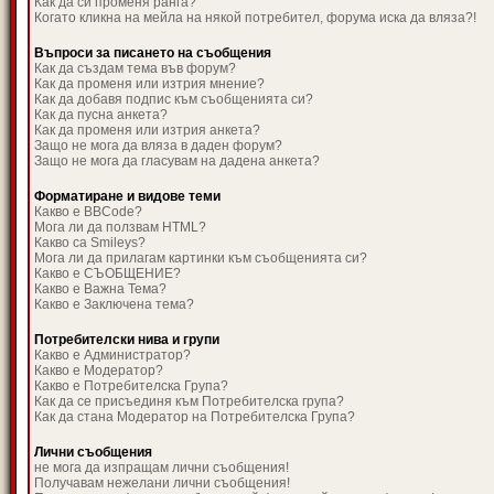
Как да си променя ранга?
Когато кликна на мейла на някой потребител, форума иска да вляза?!
Въпроси за писането на съобщения
Как да създам тема във форум?
Как да променя или изтрия мнение?
Как да добавя подпис към съобщенията си?
Как да пусна анкета?
Как да променя или изтрия анкета?
Защо не мога да вляза в даден форум?
Защо не мога да гласувам на дадена анкета?
Форматиране и видове теми
Какво е BBCode?
Мога ли да ползвам HTML?
Какво са Smileys?
Мога ли да прилагам картинки към съобщенията си?
Какво е СЪОБЩЕНИЕ?
Какво е Важна Тема?
Какво е Заключена тема?
Потребителски нива и групи
Какво е Администратор?
Какво е Модератор?
Какво е Потребителска Група?
Как да се присъединя към Потребителска група?
Как да стана Модератор на Потребителска Група?
Лични съобщения
не мога да изпращам лични съобщения!
Получавам нежелани лични съобщения!