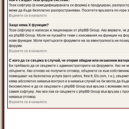
Кой е създал тази форум система?
Този софтуер (в немодифицираната си форма) е продуциран, разпрост
може да бъде безплатно разпространяван. Посетете връзката по-горе з
Върнете се в началото
Защо няма X функция?
Този софтуер е написан и лицензиран от phpBB Group. Ако вярвате, че
на phpBB Group. Моля не пускайте теми с изисквания на функции на фор
нови функции. Моля претърсете форумите ни за евентуалната ни позиц
форуми.
Върнете се в началото
С кого да се свържа в случай, че открия обидни или незаконни мате
Би трябвало да се свържете с администраторите на форумите. Ако не мо
обърнете. Ако отново не получите отговор, обърнете се към собственика
помещават на безплатна услуга (като yahoo, free.fr, f2s.com, т.н.), свъ
няма абсолютно никакъв контрол и в никакъв случай не би могла да бъд
безсмислено е да се свързвате с phpBB Group във връзка с всякакви лег
самия софтуер. Ако все пак се свържете с phpBB Group във връзка с пр
никакъв отговор.
Върнете се в началото