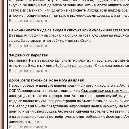
Форумът пази вашия статус
Влязъл
само за кратко, след като активност
сигурно, че никой няма да влиза от ваше име. Ако изберете опцията
Иск
статуса ви за винаги (или докато не натиснете Изход). Този подход, оба
и прочие публични места, тъй като е възможно други хора да влязат на
Върнете се в началото
Не искам името ми да се вижда в списъка Кой е онлайн. Как става то
Във вашия профил има специална опция за това:
Скриване на вашия о
за вас. За останалите потребители ще сте Скрит.
Върнете се в началото
Забравих си паролата!
Без паника! Не е възможно да получите старата си парола, но за сметка
отидете на Вход и кликнете
Забравих си паролата!
. След това просто с
Върнете се в началото
Добре, регистрирах се, но не мога да вляза!
Първо проверете дали сте въвели правилно името и паролата си. Ако те
COPPA-поддръжката и вие сте кликнали на
Съгласен съм със тези усло
инструкциите, които са ви изпратени. Ако това не е вашия случай, сигу
че да се налага всички нови регистрации да бъдат активирани или личн
трябвало да ви е била представена информация дали е необходима акти
получили мейл с инструкции. Ако не сте, сигурни ли сте, че сте въвели
е да се намали риска от потребители, злоупотребяващи с форумите. Ако
администраторите.
Върнете се в началото