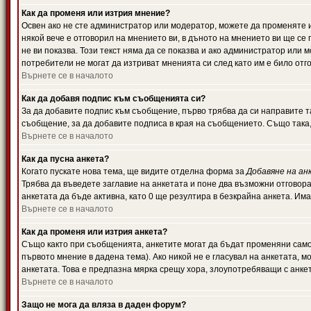
Как да променя или изтрия мнение?
Освен ако не сте администратор или модератор, можете да променяте 
някой вече е отговорил на мнението ви, в дъното на мнението ви ще се 
не ви показва. Този текст няма да се показва и ако администратор ил
потребители не могат да изтриват мненията си след като им е било отг
Върнете се в началото
Как да добавя подпис към съобщенията си?
За да добавите подпис към съобщение, първо трябва да си направите т
съобщение, за да добавите подписа в края на съобщението. Също така
Върнете се в началото
Как да пусна анкета?
Когато пускате нова тема, ще видите отделна форма за
Добавяне на ан
Трябва да въведете заглавие на анкетата и поне два възможни отговора
анкетата да бъде активна, като 0 ще резултира в безкрайна анкета. Им
Върнете се в началото
Как да променя или изтрия анкета?
Също както при съобщенията, анкетите могат да бъдат променяни само 
първото мнение в дадена тема). Ако никой не е гласувал на анкетата, 
анкетата. Това е предпазна мярка срещу хора, злоупотребяващи с анке
Върнете се в началото
Защо не мога да вляза в даден форум?