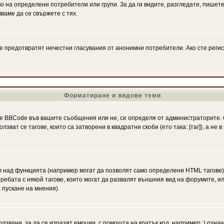
на определени потребители или групи. За да ги видите, разгледате, пишете 
аме да се свържете с тях.
се предотвратят нечестни гласувания от анонимни потребители. Ако сте регис
Форматиране и видове теми
 BBCode във вашите съобщения или не, се определя от администраторите. 
ат се тагове, които са затворени в квадратни скоби (ето така: [таг]), а не
л над функцията (например могат да позволят само определени HTML тагове)
ебата с някой тагове, които могат да развалят външния вид на форумите, ил
 пускане на мнения)
олзвани, за да се изразят емоции, с помощта на кратък код, например :) означ