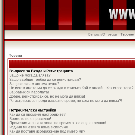
Въпроси/Отговори
Търсене
Форуми
Въпроси за Входа и Регистрацията
Защо не мога да вляза?
Защо въобще трябва да се регистрирам?
Защо излизам автоматично?
Не искам името ми да се вижда в списъка Кой е онлайн. Как става това?
Забравих си паролата!
Добре, регистрирах се, но не мога да вляза!
Регистрирах се преди известно време, но сега не мога да вляза?!
Потребителски настройки
Как да си променя настройките?
Времето не е правилно!
Промених часовата зона, но времето все още е грешно!
Родния ми език го няма в списъка!
Как да поставя изображение под името ми?