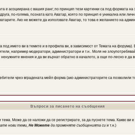
ата е асоциирана с вашия ранг; по принцип тези картинки са под формата на
 друга, по-голяма, позната като Аватар, която по принцип е уникална или ли
Аватарите. Ако не можете да използвате Аватар, то това е желанието на адми
а под името ви в темите и в профила ви, в зависимост от Темата на форума).
ители, например модератори, администратори и т.н.. Моля не злоупотребява
 ненужните мнения и да ви върнат обратно в началото, а още по-лесно е да в
!
бители чрез вградената мейл форма (ако администраторите са позволили това
Въпроси за писането на съобщения
 тема. Може да се наложи да се регистрирате, за да пуснете тема. Какво ви 
кате нови теми,
Не Можете
да променяте съобщенията си
и т.н.)