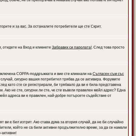
дход, обаче, не се препоръчва в никакъв случай ако ползвате интернет
орите и за вас. За останалите потребители ще сте Скрит.
л, отидете на Вход и кликнете
Забравих си паролата!
. След това просто
е включена COPPA-поддръжката и вие сте кликнали на
Съгласен съм със
я случай, сигурно вашия потребител трябва да се активира. Форумите
лед като сте се регистрирали, би трябвало да ви е била представена
 Ако не сте, сигурни ли сте, че сте въвели правилен мейл адрес? Една
 мейл адреса ви е правилен, най-добре потърсете съдействие от
 ви е бил изтрит. Ако става дума за втория случай, да не би случайно
тели, който не са били активни продължително време, за да се намали
-активни!