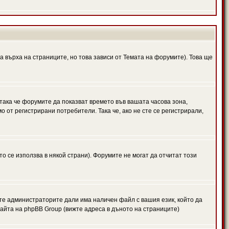
а върха на страниците, но това зависи от Темата на форумите). Това ще
 така че форумите да показват времето във вашата часова зона,
 от регистрирани потребители. Така че, ако не сте се регистрирали,
то се използва в някой страни). Форумите не могат да отчитат този
те администраторите дали има наличен файл с вашия език, който да
айта на phpBB Group (вижте адреса в дъното на страниците)