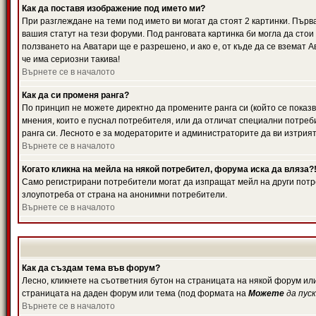
Как да поставя изображение под името ми?
При разглеждане на теми под името ви могат да стоят 2 картинки. Първ
вашия статут на тези форуми. Под ранговата картинка би могла да стои
ползването на Аватари ще е разрешено, и ако е, от къде да се вземат 
че има сериозни такива!
Върнете се в началото
Как да си променя ранга?
По принцип не можете директно да промените ранга си (който се показв
мнения, които е пуснал потребителя, или да отличат специални потреб
ранга си. Лесното е за модераторите и администраторите да ви изтрият
Върнете се в началото
Когато кликна на мейла на някой потребител, форума иска да вляза?
Само регистрирани потребители могат да изпращат мейл на други потре
злоупотреба от страна на анонимни потребители.
Върнете се в началото
Как да създам тема във форум?
Лесно, кликнете на съответния бутон на страницата на някой форум или
страницата на даден форум или тема (под формата на
Можете
да пус
Върнете се в началото