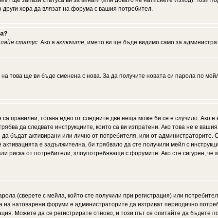
мът ще запази статуса ви за винаги (или докато не натиснете Изход). Този по
о други хора да влязат на форума с вашия потребител.
ва?
нлайн статус
. Ако я
включите
, името ви ще бъде видимо само за администрат
 на това ще ви бъде сменена с нова. За да получите новата си парола по мей
 са правилни, тогава едно от следните две неща може би се е случило. Ако 
рябва да следвате инструкциите, които са ви изпратени. Ако това не е ваши
ии да бъдат активирани или лично от потребителя, или от администраторите. С
активацията е задължителна, би трябвало да сте получили мейл с инструкции.
али риска от потребители, злоупотребяващи с форумите. Ако сте сигурен, че
рола (сверете с мейла, който сте получили при регистрация) или потребителят
а на натоварени форуми е администраторите да изтриват периодично потреби
ия. Можете да се регистрирате отново, и този път се опитайте да бъдете по