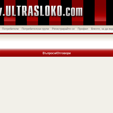
Потребители
Потребителски групи
Регистрирайте се
Профил
Влезте, за да в
Въпроси/Отговори