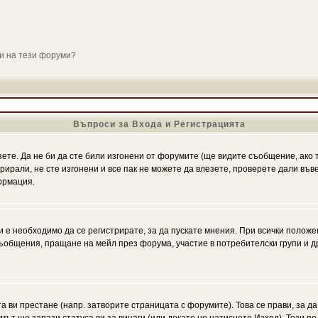
ли на тези форуми?
Въпроси за Входа и Регистрацията
зете. Да не би да сте били изгонени от форумите (ще видите съобщение, ако т
трирали, не сте изгонени и все пак не можете да влезете, проверете дали въ
ормация.
 е необходимо да се регистрирате, за да пускате мнения. При всички положе
 съобщения, пращане на мейл през форума, участие в потребителски групи и д
та ви престане (напр. затворите страницата с форумите). Това се прави, за да