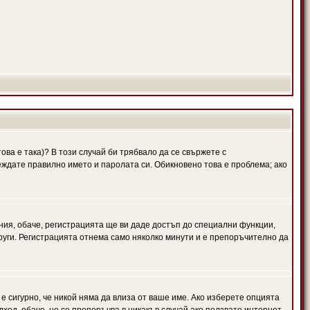
ова е така)? В този случай би трябвало да се свържете с
веждате правилно името и паролата си. Обикновено това е проблема; ако
ния, обаче, регистрацията ще ви даде достъп до специални функции,
руги. Регистрацията отнема само няколко минути и е препоръчително да
 е сигурно, че никой няма да влиза от ваше име. Ако изберете опцията