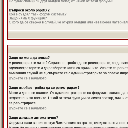
Получих спам (или друг обиден мейл) от някой от тези форуми!
Въпроси около phpBB 2
Кой е създал тази форум система?
Защо няма X функция?
С кого да се свържа в случай, че открия обидни или незаконни материа
Защо не мога да вляза?
А регистрирахте ли се? Сериозно, трябва да се регистрирате, за да вле
администраторите и да разберете какви са причините. Ако сте се регис
във вашия случай не е, свържете се с администраторите за повече инф
Върнете се в началото
Защо въобще трябва да се регистрирам?
Може и да не се наложи. От администраторите на форумите зависи дали
недостъпни за гостите. Някой от тези функции са личен аватар, лични
се регистрирате.
Върнете се в началото
Защо излизам автоматично?
Форумът пази вашия статус
Влязъл
само за кратко, след като активност