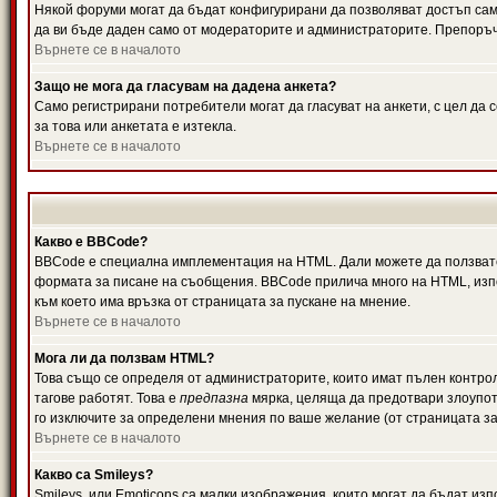
Някой форуми могат да бъдат конфигурирани да позволяват достъп само 
да ви бъде даден само от модераторите и администраторите. Препоръчв
Върнете се в началото
Защо не мога да гласувам на дадена анкета?
Само регистрирани потребители могат да гласуват на анкети, с цел да 
за това или анкетата е изтекла.
Върнете се в началото
Какво е BBCode?
BBCode е специална имплементация на HTML. Дали можете да ползвате
формата за писане на съобщения. BBCode прилича много на HTML, използв
към което има връзка от страницата за пускане на мнение.
Върнете се в началото
Мога ли да ползвам HTML?
Това също се определя от администраторите, които имат пълен контро
тагове работят. Това е
предпазна
мярка, целяща да предотвари злоупотр
го изключите за определени мнения по ваше желание (от страницата за
Върнете се в началото
Какво са Smileys?
Smileys, или Emoticons са малки изображения, които могат да бъдат изп