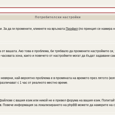
Потребителски настройки
и. За да ги промените, кликнете на връзката
Профил
(по принцип се намира н
а от вашата. Ако това е проблема, би трябвало да промените настройките си,
асовата зона, както и повечето от настройките могат да бъдат задавани само
а невярни, най-вероятно проблема е в промяната на времето през лятото (коя
различават с 1 час от реалното местно време.
файлове с вашия език или никой не е превел форума на вашия език. Попитай
ъв. Повече информация за локализирането на phpBB можете да намерите на с