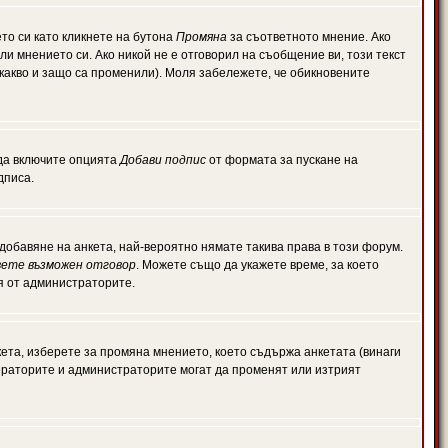
то си като кликнете на бутона
Промяна
за съответното мнение. Ако
или мнението си. Ако никой не е отговорил на съобщение ви, този текст
какво и защо са променили). Моля забележете, че обикновените
 да включите опцията
Добави подпис
от формата за пускане на
дписа.
обавяне на анкета, най-вероятно нямате такива права в този форум.
ете възможен отговор
. Можете също да укажете време, за което
ля от администраторите.
ета, изберете за промяна мнението, което съдържа анкетата (винаги
дераторите и администраторите могат да променят или изтрият