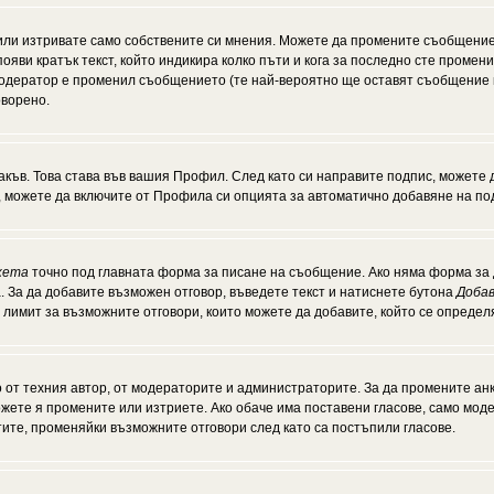
или изтривате само собствените си мнения. Можете да промените съобщение
появи кратък текст, който индикира колко пъти и кога за последно сте промен
и модератор е променил съобщението (те най-вероятно ще оставят съобщение 
оворено.
акъв. Това става във вашия Профил. След като си направите подпис, можете
, можете да включите от Профила си опцията за автоматично добавяне на по
кета
точно под главната форма за писане на съобщение. Ако няма форма за д
. За да добавите възможен отговор, въведете текст и натиснете бутона
Добав
а лимит за възможните отговори, които можете да добавите, който се опреде
от техния автор, от модераторите и администраторите. За да промените анк
можете я промените или изтриете. Ако обаче има поставени гласове, само мо
тите, променяйки възможните отговори след като са постъпили гласове.