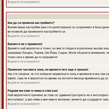
Върнете се в началото
Как да си променя настройките?
Всички ваши настройки (ако сте регистриран) се съхраняват в база данн
ви позволи да промените настройките си.
Върнете се в началото
Времето не е правилно!
Времето най-вероятно е точно, но вие го гледате в различна часова зон
например Лондон, Париж, Ню Йорк, Сидни. Моля обърнете внимание, че ч
точно сега е време да го направите!
Върнете се в началото
Промених часовата зона, но времето все още е грешно!
Ако сте сигурни, че сте избрали правилната зона и времената все пак с
ефект, така че е вероятно по време на летните месеци времената да се 
Върнете се в началото
Родния ми език го няма в списъка!
Най-вероятните причини за това са: администраторите не е инсталрал 
инсталират, а ако няма и вие имате желание, можете да създадете так
Върнете се в началото