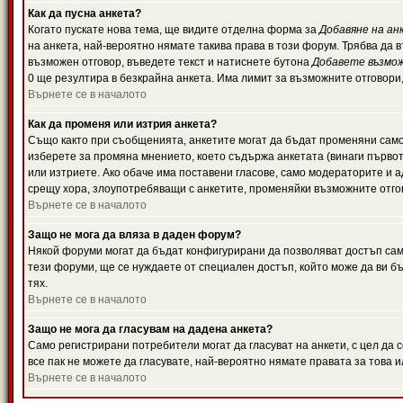
Как да пусна анкета?
Когато пускате нова тема, ще видите отделна форма за
Добавяне на ан
на анкета, най-вероятно нямате такива права в този форум. Трябва да 
възможен отговор, въведете текст и натиснете бутона
Добавете възмо
0 ще резултира в безкрайна анкета. Има лимит за възможните отговори
Върнете се в началото
Как да променя или изтрия анкета?
Също както при съобщенията, анкетите могат да бъдат променяни само 
изберете за промяна мнението, което съдържа анкетата (винаги първото
или изтриете. Ако обаче има поставени гласове, само модераторите и 
срещу хора, злоупотребяващи с анкетите, променяйки възможните отгов
Върнете се в началото
Защо не мога да вляза в даден форум?
Някой форуми могат да бъдат конфигурирани да позволяват достъп само 
тези форуми, ще се нуждаете от специален достъп, който може да ви 
тях.
Върнете се в началото
Защо не мога да гласувам на дадена анкета?
Само регистрирани потребители могат да гласуват на анкети, с цел да 
все пак не можете да гласувате, най-вероятно нямате правата за това и
Върнете се в началото