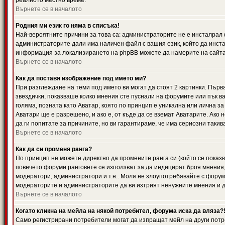
реалното местно време.
Върнете се в началото
Родния ми език го няма в списъка!
Най-вероятните причини за това са: администраторите не е инсталрал 
администраторите дали има наличен файл с вашия език, който да инста
информация за локализирането на phpBB можете да намерите на сайта 
Върнете се в началото
Как да поставя изображение под името ми?
При разглеждане на теми под името ви могат да стоят 2 картинки. Първ
звездички, показваше колко мнения сте пуснали на форумите или пък ва
голяма, позната като Аватар, която по принцип е уникална или лична 
Аватари ще е разрешено, и ако е, от къде да се вземат Аватарите. Ако
да ги попитате за причините, но ви гарантираме, че има сериозни такив
Върнете се в началото
Как да си променя ранга?
По принцип не можете директно да промените ранга си (който се показва
повечето форуми ранговете се използват за да индицират броя мнения,
модератори, администратори и т.н.. Моля не злоупотребявайте с форуми
модераторите и администраторите да ви изтрият ненужните мнения и да 
Върнете се в началото
Когато кликна на мейла на някой потребител, форума иска да вляза?
Само регистрирани потребители могат да изпращат мейл на други потр