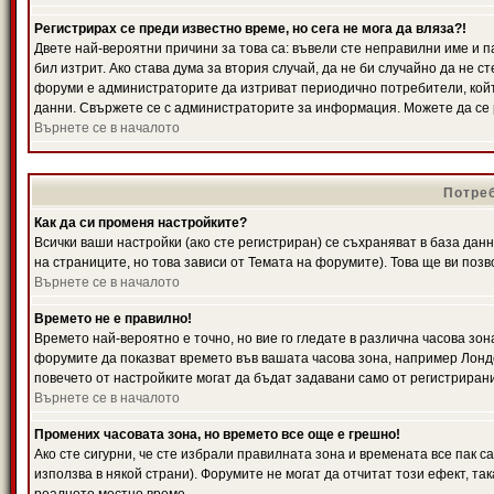
Регистрирах се преди известно време, но сега не мога да вляза?!
Двете най-вероятни причини за това са: въвели сте неправилни име и п
бил изтрит. Ако става дума за втория случай, да не би случайно да не
форуми е администраторите да изтриват периодично потребители, койт
данни. Свържете се с администраторите за информация. Можете да се р
Върнете се в началото
Потреб
Как да си променя настройките?
Всички ваши настройки (ако сте регистриран) се съхраняват в база данн
на страниците, но това зависи от Темата на форумите). Това ще ви поз
Върнете се в началото
Времето не е правилно!
Времето най-вероятно е точно, но вие го гледате в различна часова зон
форумите да показват времето във вашата часова зона, например Лондо
повечето от настройките могат да бъдат задавани само от регистрирани 
Върнете се в началото
Промених часовата зона, но времето все още е грешно!
Ако сте сигурни, че сте избрали правилната зона и времената все пак с
използва в някой страни). Форумите не могат да отчитат този ефект, та