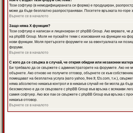
Кой е създал тази форум система?
Този софтуер (в немодифицираната си форма) е продуциран, разпрост
може да бъде безплатно разпространяван. Посетете връзката по-горе з
Върнете се в началото
Защо няма X функция?
Този софтуер е написан и лицензиран от phpBB Group. Ако вярвате, че
на phpBB Group. Моля не пускайте теми с изисквания на функции на фор
нови функции. Моля претърсете форумите ни за евентуалната ни позиц
форуми.
Върнете се в началото
С кого да се свържа в случай, че открия обидни или незаконни мате
Би трябвало да се свържете с администраторите на форумите. Ако не мо
обърнете. Ако отново не получите отговор, обърнете се към собственика
помещават на безплатна услуга (като yahoo, free.fr, f2s.com, т.н.), свъ
няма абсолютно никакъв контрол и в никакъв случай не би могла да бъд
безсмислено е да се свързвате с phpBB Group във връзка с всякакви лег
самия софтуер. Ако все пак се свържете с phpBB Group във връзка с пр
никакъв отговор.
Върнете се в началото