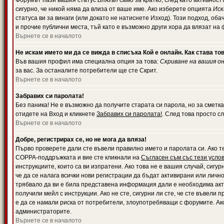
Форумът пази вашия статус
Влязъл
само за кратко, след като активност
сигурно, че никой няма да влиза от ваше име. Ако изберете опцията
Иск
статуса ви за винаги (или докато не натиснете Изход). Този подход, оба
и прочие публични места, тъй като е възможно други хора да влязат на
Върнете се в началото
Не искам името ми да се вижда в списъка Кой е онлайн. Как става то
Във вашия профил има специална опция за това:
Скриване на вашия о
за вас. За останалите потребители ще сте Скрит.
Върнете се в началото
Забравих си паролата!
Без паника! Не е възможно да получите старата си парола, но за сметка
отидете на Вход и кликнете
Забравих си паролата!
. След това просто с
Върнете се в началото
Добре, регистрирах се, но не мога да вляза!
Първо проверете дали сте въвели правилно името и паролата си. Ако те
COPPA-поддръжката и вие сте кликнали на
Съгласен съм със тези усло
инструкциите, които са ви изпратени. Ако това не е вашия случай, сигу
че да се налага всички нови регистрации да бъдат активирани или личн
трябвало да ви е била представена информация дали е необходима акти
получили мейл с инструкции. Ако не сте, сигурни ли сте, че сте въвели
е да се намали риска от потребители, злоупотребяващи с форумите. Ако
администраторите.
Върнете се в началото