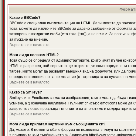
Формати
Какво е BBCode?
BBCode е специална имплементация на HTML. Дали можете да ползвате
това, можете да изключите BBCode за дадено съобщение от формата за
затворени в квадратни скоби (ето така: [таг]), а не в < и >. За повече
за пускане на мнение.
Върнете се в началото
Мога ли да ползвам HTML?
Това също се определя от администраторите, които имат пълен контро
HTML е разрешен, най-вероятно ще откриете, че само определени тагов
тагове, които могат да развалят външния вид на форумите, или да прич
определени мнения по ваше желание (от страницата за пускане на мне
Върнете се в началото
Какво са Smileys?
Smileys, или Emoticons са малки изображения, които могат да бъдат изп
усмивка, а :( означава нацупване. Пълният списък с emoticons може да б
защото те лесщо превръщат мнението ви в нечетимо и модераторите мо
Върнете се в началото
Мога ли да прилагам картинки към съобщенията си?
Да, можете. В момента обаче форума не позволява ъплоуд на картинките
я приложите към съобщението ви (например http://www.some-unknown-pla