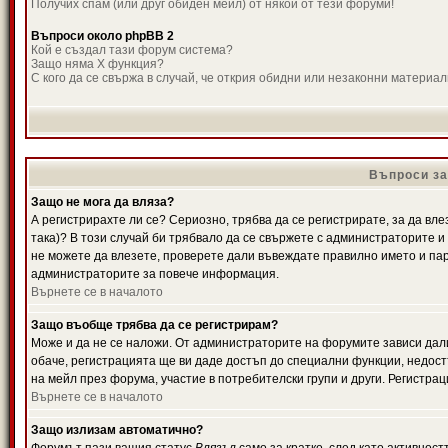
Получих спам (или друг обиден мейл) от някой от тези форуми!
Въпроси около phpBB 2
Кой е създал тази форум система?
Защо няма X функция?
С кого да се свържа в случай, че открия обидни или незаконни материа
Въпроси за
Защо не мога да вляза?
А регистрирахте ли се? Сериозно, трябва да се регистрирате, за да вле
така)? В този случай би трябвало да се свържете с администраторите и д
не можете да влезете, проверете дали въвеждате правилно името и паро
администраторите за повече информация.
Върнете се в началото
Защо въобще трябва да се регистрирам?
Може и да не се наложи. От администраторите на форумите зависи дали
обаче, регистрацията ще ви даде достъп до специални функции, недост
на мейл през форума, участие в потребителски групи и други. Регистра
Върнете се в началото
Защо излизам автоматично?