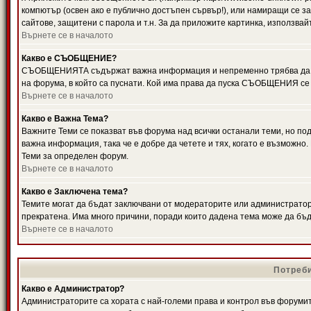
компютър (освен ако е публично достъпен сървър!), или намиращи се з
сайтове, защитени с парола и т.н. За да приложите картинка, използвай
Върнете се в началото
Какво е СЪОБЩЕНИЕ?
СЪОБЩЕНИЯТА съдържат важна информация и непременно трябва да ги
на форума, в който са пуснати. Кой има права да пуска СЪОБЩЕНИЯ се
Върнете се в началото
Какво е Важна Тема?
Важните Теми се показват във форума над всички останали теми, но 
важна информация, така че е добре да четете и тях, когато е възмож
Теми за определен форум.
Върнете се в началото
Какво е Заключена тема?
Темите могат да бъдат заключвани от модераторите или администратори
прекратена. Има много причини, поради които дадена тема може да бъ
Върнете се в началото
Потреби
Какво е Администратор?
Администраторите са хората с най-големи права и контрол във форумит