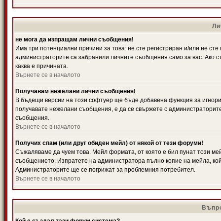
Ли
не мога да изпращам лични съобщения!
Има три потенциални причини за това: не сте регистриран и/или не ст
администраторите са забранили личните съобщения само за вас. Ако ст
каква е причината.
Върнете се в началото
Получавам нежелани лични съобщения!
В бъдещи версии на този софтуер ще бъде добавена функция за игнорира
получавате нежелани съобщения, е да се свържете с администраторите
съобщения.
Върнете се в началото
Получих спам (или друг обиден мейл) от някой от тези форуми!
Съжаляваме да чуем това. Мейл формата, от която е бил пунат този ме
съобщението. Изпратете на администратора пълно копие на мейла, кой
Администраторите ще се погрижат за проблемния потребител.
Върнете се в началото
Въпро