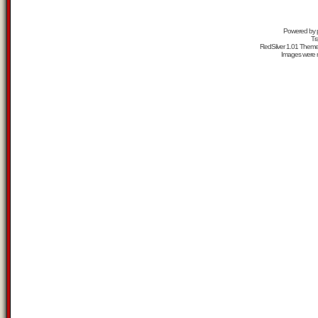
Powered by
Tr
RedSilver 1.01 Them
Images were