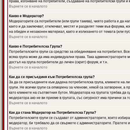
права, изгонване на потребители, създаване на потребителски групи и м
Върнете се в началото
Какво е Модератор?
Модераторите са потребители (или групи такива), чиято работа е да н
както и да заключват, отключват, местят и разделят теми във форума, к
на обиден и незаконен материал, както и излизането от темата (или пус
Върнете се в началото
Какво е Потребителска Група?
Потребителските групи са средство за обединяване на потребител. Всек
всяка група може да има индивидуални права. Така администраторите м
достъп на група потребители до личен (скрит) форум, и т.н.
Върнете се в началото
Как да се присъединя към Потребителска група?
За да се присъедините към дадена потребителска група, кликнете на л
групи. Не всички групи са
отворени
за членове, някой са затворени, а п
като кликнете на съответния бутон. Модератора на групата трябва да о
модератора ако не ви приеме в групата, със сигурност има причини за т
Върнете се в началото
Как да стана Модератор на Потребителска Група?
Потребителските групи се създават от администраторите, които избират
модератор, би трябвало да се свържете с администраторите. Пратете
Върнете се в началото