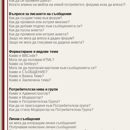
Как да си променя ранга?
Когато кликна на мейла на някой потребител, форума иска да вляза?!
Въпроси за писането на съобщения
Как да създам тема във форум?
Как да променя или изтрия мнение?
Как да добавя подпис към съобщенията си?
Как да пусна анкета?
Как да променя или изтрия анкета?
Защо не мога да вляза в даден форум?
Защо не мога да гласувам на дадена анкета?
Форматиране и видове теми
Какво е BBCode?
Мога ли да ползвам HTML?
Какво са Smileys?
Мога ли да прилагам картинки към съобщенията си?
Какво е СЪОБЩЕНИЕ?
Какво е Важна Тема?
Какво е Заключена тема?
Потребителски нива и групи
Какво е Администратор?
Какво е Модератор?
Какво е Потребителска Група?
Как да се присъединя към Потребителска група?
Как да стана Модератор на Потребителска Група?
Лични съобщения
не мога да изпращам лични съобщения!
Получавам нежелани лични съобщения!