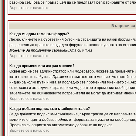
разбира се). Това се прави с цел да се предпазят регистрираните от з
Върнете се в началото
Въпроси за
Как да създам тема във форум?
Лесно, кликнете на съответния бутон на страницата на някой форум или 
разрешено да правите във даден форум е показано в дъното на страни
Можете
да променяте съобщенията си
и т.н.)
Върнете се в началото
Как да променя или изтрия мнение?
Освен ако не сте администратор или модератор, можете да променяте 
като кликнете на бутона
Промяна
за съответното мнение. Ако някой вече
индикира колко пъти и кога за последно сте променили мнението си. Ако 
се показва и ако администратор или модератор е променил съобщениет
забележете, че обикновените потребители не могат да изтриват мненият
Върнете се в началото
Как да добавя подпис към съобщенията си?
За да добавите подпис към съобщение, първо трябва да си направите т
включите опцията
Добави подпис
от формата за пускане на съобщение, 
Профила си опцията за автоматично добавяне на подписа.
Върнете се в началото