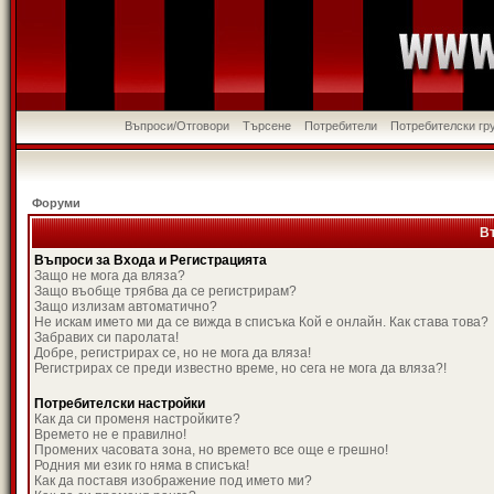
Въпроси/Отговори
Търсене
Потребители
Потребителски гр
Форуми
В
Въпроси за Входа и Регистрацията
Защо не мога да вляза?
Защо въобще трябва да се регистрирам?
Защо излизам автоматично?
Не искам името ми да се вижда в списъка Кой е онлайн. Как става това?
Забравих си паролата!
Добре, регистрирах се, но не мога да вляза!
Регистрирах се преди известно време, но сега не мога да вляза?!
Потребителски настройки
Как да си променя настройките?
Времето не е правилно!
Промених часовата зона, но времето все още е грешно!
Родния ми език го няма в списъка!
Как да поставя изображение под името ми?