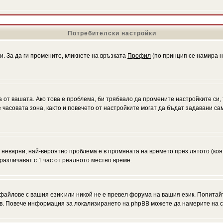
Потребителски настройки
и. За да ги промените, кликнете на връзката
Профил
(по принцип се намира н
а от вашата. Ако това е проблема, би трябвало да промените настройките си,
асовата зона, както и повечето от настройките могат да бъдат задавани само
а невярни, най-вероятно проблема е в промяната на времето през лятото (коя
различават с 1 час от реалното местно време.
файлове с вашия език или никой не е превел форума на вашия език. Попитай
ъв. Повече информация за локализирането на phpBB можете да намерите на с