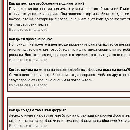
Как да поставя изображение под името ми?
При разглеждане на теми под името ви могат да стоят 2 картинки. Първ
вашия статут на тези форуми. Под ранговата картинка би могла да стои
ползването на Аватари ще е разрешено, и ако е, от къде да се вземат 
че има сериозни такива!
Върнете се в началото
Как да си променя ранга?
По принцип не можете директно да промените ранга си (който се показв
мнения, които е пуснал потребителя, или да отличат специални потреб
ранга си. Лесното е за модераторите и администраторите да ви изтрият
Върнете се в началото
Когато кликна на мейла на някой потребител, форума иска да вляза?
Само регистрирани потребители могат да изпращат мейл на други потре
злоупотреба от страна на анонимни потребители.
Върнете се в началото
Как да създам тема във форум?
Лесно, кликнете на съответния бутон на страницата на някой форум или
страницата на даден форум или тема (под формата на
Можете
да пус
Върнете се в началото