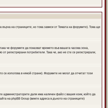
а върха на страниците, но това зависи от Темата на форумите). Това ще
 така че форумите да показват времето във вашата часова зона,
 от регистрирани потребители. Така че, ако не сте се регистрирали,
то се използва в някой страни). Форумите не могат да отчитат този
те администраторите дали има наличен файл с вашия език, който да
айта на phpBB Group (вижте адреса в дъното на страниците)