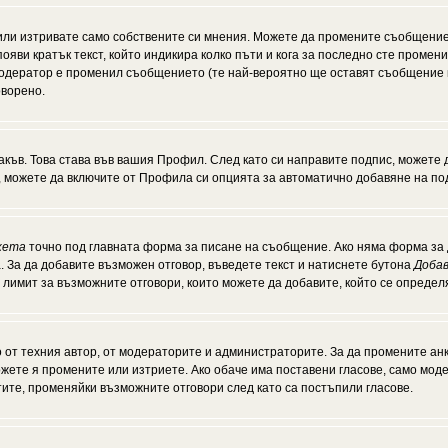
или изтривате само собствените си мнения. Можете да промените съобщение
появи кратък текст, който индикира колко пъти и кога за последно сте промен
и модератор е променил съобщението (те най-вероятно ще оставят съобщение 
оворено.
акъв. Това става във вашия Профил. След като си направите подпис, можете
, можете да включите от Профила си опцията за автоматично добавяне на по
кета
точно под главната форма за писане на съобщение. Ако няма форма за д
. За да добавите възможен отговор, въведете текст и натиснете бутона
Добав
а лимит за възможните отговори, които можете да добавите, който се опреде
от техния автор, от модераторите и администраторите. За да промените анк
можете я промените или изтриете. Ако обаче има поставени гласове, само мо
тите, променяйки възможните отговори след като са постъпили гласове.