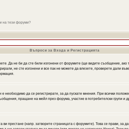
ли на тези форуми?
Въпроси за Входа и Регистрацията
зете. Да не би да сте били изгонени от форумите (ще видите съобщение, ако т
трирали, не сте изгонени и все пак не можете да влезете, проверете дали въ
ормация.
 е необходимо да се регистрирате, за да пускате мнения. При всички положе
 съобщения, пращане на мейл през форума, участие в потребителски групи и д
та ви престане (напр. затворите страницата с форумите). Това се прави, за да