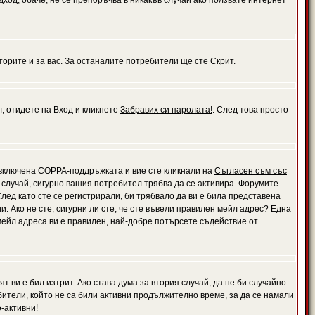
дход, обаче, не се препоръчва в никакъв случай ако ползвате интернет
орите и за вас. За останалите потребители ще сте Скрит.
л, отидете на Вход и кликнете
Забравих си паролата!
. След това просто
е включена COPPA-поддръжката и вие сте кликнали на
Съгласен съм със
я случай, сигурно вашия потребител трябва да се активира. Форумите
лед като сте се регистрирали, би трябвало да ви е била представена
 Ако не сте, сигурни ли сте, че сте въвели правилен мейл адрес? Една
 мейл адреса ви е правилен, най-добре потърсете съдействие от
 ви е бил изтрит. Ако става дума за втория случай, да не би случайно
тели, който не са били активни продължително време, за да се намали
-активни!