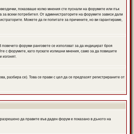
 звездички, показваше колко мнения сте пуснали на форумите или пък
чна за всеки потребител. От администраторите на форумите зависи дали
нистраторите. Можете да ги попитате за причините, но ви гарантираме,
 В повечето форуми ранговете се използват за да индицират броя
йте с форумите, като пускате излишни мнения, само за да повишите
и изгонят.
, разбира се). Това се прави с цел да се предпазят регистрираните от
е разрешено да правите във даден форум е показано в дъното на