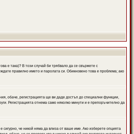
ова е така)? В този случай би трябвало да се свържете с
веждате правилно името и паролата си. Обикновено това е проблема; ако
ния, обаче, регистрацията ще ви даде достъп до специални функции,
руги. Регистрацията отнема само няколко минути и е препоръчително да
 е сигурно, че никой няма да влиза от ваше име. Ако изберете опцията