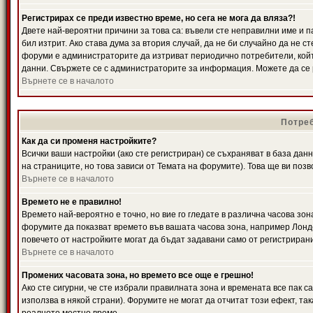
Регистрирах се преди известно време, но сега не мога да вляза?!
Двете най-вероятни причини за това са: въвели сте неправилни име и п
бил изтрит. Ако става дума за втория случай, да не би случайно да не
форуми е администраторите да изтриват периодично потребители, койт
данни. Свържете се с администраторите за информация. Можете да се р
Върнете се в началото
Потреб
Как да си променя настройките?
Всички ваши настройки (ако сте регистриран) се съхраняват в база данн
на страниците, но това зависи от Темата на форумите). Това ще ви поз
Върнете се в началото
Времето не е правилно!
Времето най-вероятно е точно, но вие го гледате в различна часова зон
форумите да показват времето във вашата часова зона, например Лондо
повечето от настройките могат да бъдат задавани само от регистрирани 
Върнете се в началото
Промених часовата зона, но времето все още е грешно!
Ако сте сигурни, че сте избрали правилната зона и времената все пак с
използва в някой страни). Форумите не могат да отчитат този ефект, та