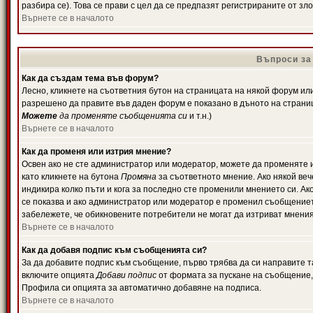
разбира се). Това се прави с цел да се предпазят регистрираните от з
Върнете се в началото
Въпроси за
Как да създам тема във форум?
Лесно, кликнете на съответния бутон на страницата на някой форум или 
разрешено да правите във даден форум е показано в дъното на страни
Можете
да променяте съобщенията си
и т.н.)
Върнете се в началото
Как да променя или изтрия мнение?
Освен ако не сте администратор или модератор, можете да променяте 
като кликнете на бутона
Промяна
за съответното мнение. Ако някой вече
индикира колко пъти и кога за последно сте променили мнението си. Ако 
се показва и ако администратор или модератор е променил съобщениет
забележете, че обикновените потребители не могат да изтриват мненият
Върнете се в началото
Как да добавя подпис към съобщенията си?
За да добавите подпис към съобщение, първо трябва да си направите т
включите опцията
Добави подпис
от формата за пускане на съобщение, 
Профила си опцията за автоматично добавяне на подписа.
Върнете се в началото