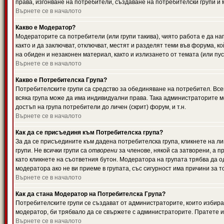
права, изгонване на потребители, създаване на потребителски групи и м
Върнете се в началото
Какво е Модератор?
Модераторите са потребители (или групи такива), чиято работа е да н
както и да заключват, отключват, местят и разделят теми във форума, к
на обиден и незаконен материал, както и излизането от темата (или пус
Върнете се в началото
Какво е Потребителска Група?
Потребителските групи са средство за обединяване на потребител. Всек
всяка група може да има индивидуални права. Така администраторите м
достъп на група потребители до личен (скрит) форум, и т.н.
Върнете се в началото
Как да се присъединя към Потребителска група?
За да се присъедините към дадена потребителска група, кликнете на л
групи. Не всички групи са
отворени
за членове, някой са затворени, а п
като кликнете на съответния бутон. Модератора на групата трябва да о
модератора ако не ви приеме в групата, със сигурност има причини за т
Върнете се в началото
Как да стана Модератор на Потребителска Група?
Потребителските групи се създават от администраторите, които избират
модератор, би трябвало да се свържете с администраторите. Пратете
Върнете се в началото