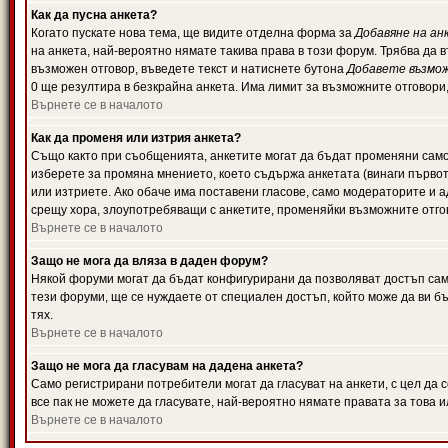
Как да пусна анкета?
Когато пускате нова тема, ще видите отделна форма за
Добавяне на ан
на анкета, най-вероятно нямате такива права в този форум. Трябва да 
възможен отговор, въведете текст и натиснете бутона
Добавете възмо
0 ще резултира в безкрайна анкета. Има лимит за възможните отговори
Върнете се в началото
Как да променя или изтрия анкета?
Също както при съобщенията, анкетите могат да бъдат променяни само 
изберете за промяна мнението, което съдържа анкетата (винаги първото
или изтриете. Ако обаче има поставени гласове, само модераторите и 
срещу хора, злоупотребяващи с анкетите, променяйки възможните отгов
Върнете се в началото
Защо не мога да вляза в даден форум?
Някой форуми могат да бъдат конфигурирани да позволяват достъп само 
тези форуми, ще се нуждаете от специален достъп, който може да ви 
тях.
Върнете се в началото
Защо не мога да гласувам на дадена анкета?
Само регистрирани потребители могат да гласуват на анкети, с цел да 
все пак не можете да гласувате, най-вероятно нямате правата за това и
Върнете се в началото