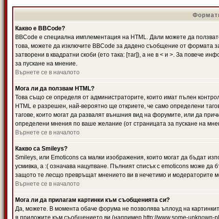
Формати
Какво е BBCode?
BBCode е специална имплементация на HTML. Дали можете да ползвате
това, можете да изключите BBCode за дадено съобщение от формата за
затворени в квадратни скоби (ето така: [таг]), а не в < и >. За повече
за пускане на мнение.
Върнете се в началото
Мога ли да ползвам HTML?
Това също се определя от администраторите, които имат пълен контро
HTML е разрешен, най-вероятно ще откриете, че само определени тагов
тагове, които могат да развалят външния вид на форумите, или да прич
определени мнения по ваше желание (от страницата за пускане на мне
Върнете се в началото
Какво са Smileys?
Smileys, или Emoticons са малки изображения, които могат да бъдат изп
усмивка, а :( означава нацупване. Пълният списък с emoticons може да б
защото те лесщо превръщат мнението ви в нечетимо и модераторите мо
Върнете се в началото
Мога ли да прилагам картинки към съобщенията си?
Да, можете. В момента обаче форума не позволява ъплоуд на картинките
я приложите към съобщението ви (например http://www.some-unknown-pla