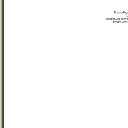
Powered by
Tr
RedSilver 1.01 Them
Images were