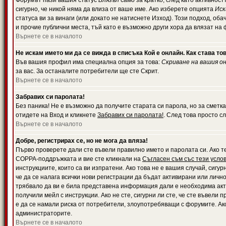
Форумът пази вашия статус
Влязъл
само за кратко, след като активност
сигурно, че никой няма да влиза от ваше име. Ако изберете опцията
Иск
статуса ви за винаги (или докато не натиснете Изход). Този подход, оба
и прочие публични места, тъй като е възможно други хора да влязат на
Върнете се в началото
Не искам името ми да се вижда в списъка Кой е онлайн. Как става то
Във вашия профил има специална опция за това:
Скриване на вашия о
за вас. За останалите потребители ще сте Скрит.
Върнете се в началото
Забравих си паролата!
Без паника! Не е възможно да получите старата си парола, но за сметка
отидете на Вход и кликнете
Забравих си паролата!
. След това просто с
Върнете се в началото
Добре, регистрирах се, но не мога да вляза!
Първо проверете дали сте въвели правилно името и паролата си. Ако те
COPPA-поддръжката и вие сте кликнали на
Съгласен съм със тези усло
инструкциите, които са ви изпратени. Ако това не е вашия случай, сигу
че да се налага всички нови регистрации да бъдат активирани или личн
трябвало да ви е била представена информация дали е необходима акти
получили мейл с инструкции. Ако не сте, сигурни ли сте, че сте въвели
е да се намали риска от потребители, злоупотребяващи с форумите. Ако
администраторите.
Върнете се в началото