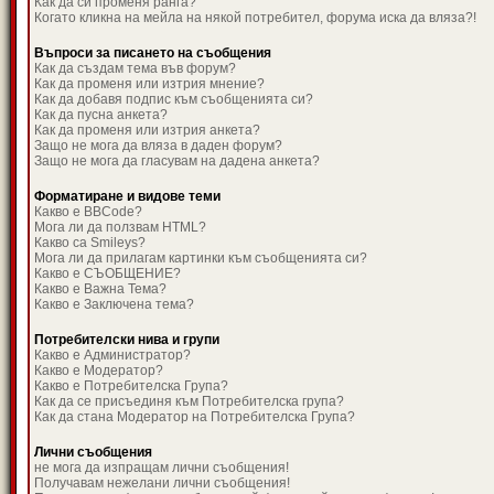
Как да си променя ранга?
Когато кликна на мейла на някой потребител, форума иска да вляза?!
Въпроси за писането на съобщения
Как да създам тема във форум?
Как да променя или изтрия мнение?
Как да добавя подпис към съобщенията си?
Как да пусна анкета?
Как да променя или изтрия анкета?
Защо не мога да вляза в даден форум?
Защо не мога да гласувам на дадена анкета?
Форматиране и видове теми
Какво е BBCode?
Мога ли да ползвам HTML?
Какво са Smileys?
Мога ли да прилагам картинки към съобщенията си?
Какво е СЪОБЩЕНИЕ?
Какво е Важна Тема?
Какво е Заключена тема?
Потребителски нива и групи
Какво е Администратор?
Какво е Модератор?
Какво е Потребителска Група?
Как да се присъединя към Потребителска група?
Как да стана Модератор на Потребителска Група?
Лични съобщения
не мога да изпращам лични съобщения!
Получавам нежелани лични съобщения!