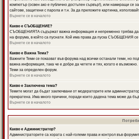
компютър (освен ако е публично достъпен сървър!), или намиращи се з
сайтове, защитени с парола и т.н. За да приложите картинка, използвай
Върнете се в началото
Какво е СЪОБЩЕНИЕ?
СЪОБЩЕНИЯТА съдържат важна информация и непременно трябва да ги
на форума, в който са пуснати. Кой има права да пуска СЪОБЩЕНИЯ се
Върнете се в началото
Какво е Важна Тема?
Важните Теми се показват във форума над всички останали теми, но 
важна информация, така че е добре да четете и тях, когато е възмож
Теми за определен форум.
Върнете се в началото
Какво е Заключена тема?
Темите могат да бъдат заключвани от модераторите или администратори
прекратена. Има много причини, поради които дадена тема може да бъ
Върнете се в началото
Потреби
Какво е Администратор?
Администраторите са хората с най-големи права и контрол във форумит