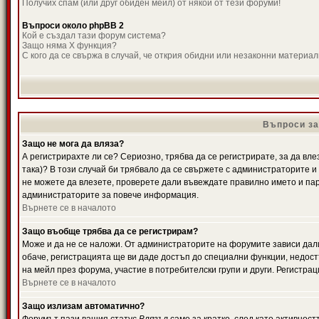
Получих спам (или друг обиден мейл) от някой от тези форуми!
Въпроси около phpBB 2
Кой е създал тази форум система?
Защо няма X функция?
С кого да се свържа в случай, че открия обидни или незаконни материа
Въпроси за
Защо не мога да вляза?
А регистрирахте ли се? Сериозно, трябва да се регистрирате, за да вле
така)? В този случай би трябвало да се свържете с администраторите и д
не можете да влезете, проверете дали въвеждате правилно името и паро
администраторите за повече информация.
Върнете се в началото
Защо въобще трябва да се регистрирам?
Може и да не се наложи. От администраторите на форумите зависи дали
обаче, регистрацията ще ви даде достъп до специални функции, недост
на мейл през форума, участие в потребителски групи и други. Регистра
Върнете се в началото
Защо излизам автоматично?