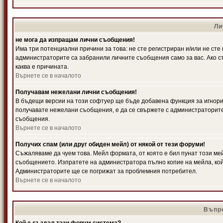
Ли
не мога да изпращам лични съобщения!
Има три потенциални причини за това: не сте регистриран и/или не ст
администраторите са забранили личните съобщения само за вас. Ако ст
каква е причината.
Върнете се в началото
Получавам нежелани лични съобщения!
В бъдещи версии на този софтуер ще бъде добавена функция за игнорира
получавате нежелани съобщения, е да се свържете с администраторите
съобщения.
Върнете се в началото
Получих спам (или друг обиден мейл) от някой от тези форуми!
Съжаляваме да чуем това. Мейл формата, от която е бил пунат този ме
съобщението. Изпратете на администратора пълно копие на мейла, кой
Администраторите ще се погрижат за проблемния потребител.
Върнете се в началото
Въпро