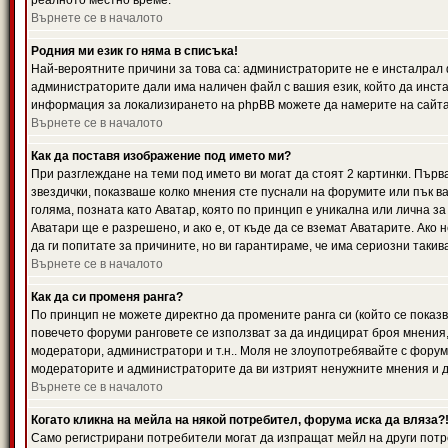
реалното местно време.
Върнете се в началото
Родния ми език го няма в списъка!
Най-вероятните причини за това са: администраторите не е инсталрал 
администраторите дали има наличен файл с вашия език, който да инста
информация за локализирането на phpBB можете да намерите на сайта 
Върнете се в началото
Как да поставя изображение под името ми?
При разглеждане на теми под името ви могат да стоят 2 картинки. Първ
звездички, показваше колко мнения сте пуснали на форумите или пък ва
голяма, позната като Аватар, която по принцип е уникална или лична 
Аватари ще е разрешено, и ако е, от къде да се вземат Аватарите. Ако
да ги попитате за причините, но ви гарантираме, че има сериозни такив
Върнете се в началото
Как да си променя ранга?
По принцип не можете директно да промените ранга си (който се показва
повечето форуми ранговете се използват за да индицират броя мнения,
модератори, администратори и т.н.. Моля не злоупотребявайте с форуми
модераторите и администраторите да ви изтрият ненужните мнения и да 
Върнете се в началото
Когато кликна на мейла на някой потребител, форума иска да вляза?
Само регистрирани потребители могат да изпращат мейл на други потр