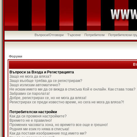
Въпроси/Отговори
Търсене
Потребители
Потребителски гр
Форуми
В
Въпроси за Входа и Регистрацията
Защо не мога да вляза?
Защо въобще трябва да се регистрирам?
Защо излизам автоматично?
Не искам името ми да се вижда в списъка Кой е онлайн. Как става това?
Забравих си паролата!
Добре, регистрирах се, но не мога да вляза!
Регистрирах се преди известно време, но сега не мога да вляза?!
Потребителски настройки
Как да си променя настройките?
Времето не е правилно!
Промених часовата зона, но времето все още е грешно!
Родния ми език го няма в списъка!
Как да поставя изображение под името ми?