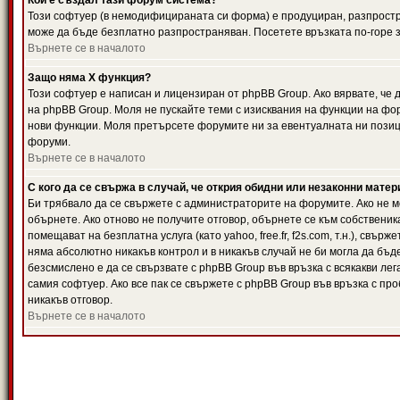
Кой е създал тази форум система?
Този софтуер (в немодифицираната си форма) е продуциран, разпрост
може да бъде безплатно разпространяван. Посетете връзката по-горе з
Върнете се в началото
Защо няма X функция?
Този софтуер е написан и лицензиран от phpBB Group. Ако вярвате, че
на phpBB Group. Моля не пускайте теми с изисквания на функции на фор
нови функции. Моля претърсете форумите ни за евентуалната ни позиц
форуми.
Върнете се в началото
С кого да се свържа в случай, че открия обидни или незаконни мате
Би трябвало да се свържете с администраторите на форумите. Ако не мо
обърнете. Ако отново не получите отговор, обърнете се към собственика
помещават на безплатна услуга (като yahoo, free.fr, f2s.com, т.н.), свъ
няма абсолютно никакъв контрол и в никакъв случай не би могла да бъд
безсмислено е да се свързвате с phpBB Group във връзка с всякакви лег
самия софтуер. Ако все пак се свържете с phpBB Group във връзка с пр
никакъв отговор.
Върнете се в началото