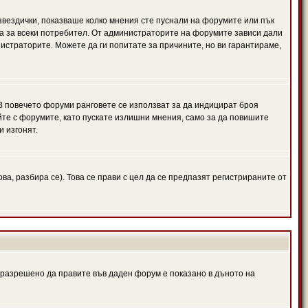
 звездички, показваше колко мнения сте пуснали на форумите или пък
чна за всеки потребител. От администраторите на форумите зависи дали
нистраторите. Можете да ги попитате за причините, но ви гарантираме,
 В повечето форуми ранговете се използват за да индицират броя
йте с форумите, като пускате излишни мнения, само за да повишите
и изгонят.
, разбира се). Това се прави с цел да се предпазят регистрираните от
е разрешено да правите във даден форум е показано в дъното на