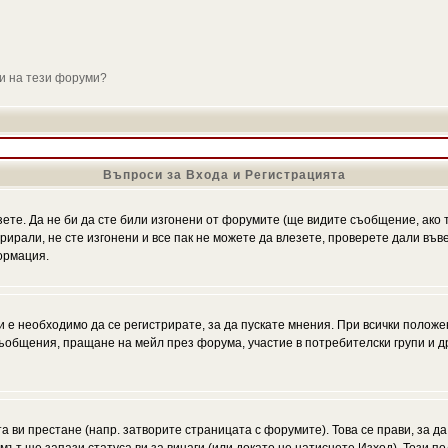
ли на тези форуми?
Въпроси за Входа и Регистрацията
зете. Да не би да сте били изгонени от форумите (ще видите съобщение, ако т
трирали, не сте изгонени и все пак не можете да влезете, проверете дали въ
ормация.
 е необходимо да се регистрирате, за да пускате мнения. При всички положе
 съобщения, пращане на мейл през форума, участие в потребителски групи и д
та ви престане (напр. затворите страницата с форумите). Това се прави, за да