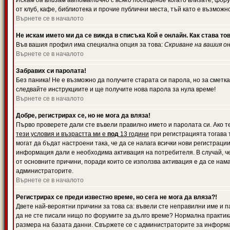
Искам да влизам автоматично с всяко посещение
когато влизате, фору
от клуб, кафе, библиотека и прочие публични места, тъй като е възможн
Върнете се в началото
Не искам името ми да се вижда в списъка Кой е онлайн. Как става то
Във вашия профил има специална опция за това:
Скриване на вашия о
Върнете се в началото
Забравих си паролата!
Без паника! Не е възможно да получите старата си парола, но за сметка
следвайте инструкциите и ще получите нова парола за нула време!
Върнете се в началото
Добре, регистрирах се, но не мога да вляза!
Първо проверете дали сте въвели правилно името и паролата си. Ако те
тези условия и възрастта ми е
под
13 години
при регистрацията тогава т
могат да бъдат настроени така, че да се налага всички нови регистрац
информация дали е необходима активация на потребителя. В случай, че 
от основните причини, поради които се използва активация е да се нам
администраторите.
Върнете се в началото
Регистрирах се преди известно време, но сега не мога да вляза?!
Двете най-вероятни причини за това са: въвели сте неправилни име и па
да не сте писали нищо по форумите за дълго време? Нормална практик
размера на базата данни. Свържете се с администраторите за информац