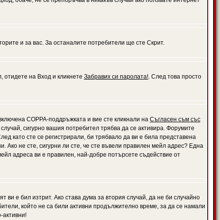
дход, обаче, не се препоръчва в никакъв случай ако ползвате интернет
орите и за вас. За останалите потребители ще сте Скрит.
л, отидете на Вход и кликнете
Забравих си паролата!
. След това просто
е включена COPPA-поддръжката и вие сте кликнали на
Съгласен съм със
я случай, сигурно вашия потребител трябва да се активира. Форумите
лед като сте се регистрирали, би трябвало да ви е била представена
 Ако не сте, сигурни ли сте, че сте въвели правилен мейл адрес? Една
 мейл адреса ви е правилен, най-добре потърсете съдействие от
 ви е бил изтрит. Ако става дума за втория случай, да не би случайно
тели, който не са били активни продължително време, за да се намали
-активни!