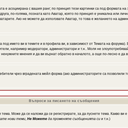
ата е асоциирана с вашия ранг; по принцип тези картинки са под формата на
 друга, по-голяма, позната като Аватар, която по принцип е уникална или ли
Аватарите. Ако не можете да използвате Аватар, то това е желанието на адми
а под името ви в темите и в профила ви, в зависимост от Темата на форума).
ители, например модератори, администратори и т.н.. Моля не злоупотребява
 ненужните мнения и да ви върнат обратно в началото, а още по-лесно е да в
!
бители чрез вградената мейл форма (ако администраторите са позволили това
Въпроси за писането на съобщения
 тема. Може да се наложи да се регистрирате, за да пуснете тема. Какво ви 
кате нови теми,
Не Можете
да променяте съобщенията си
и т.н.)