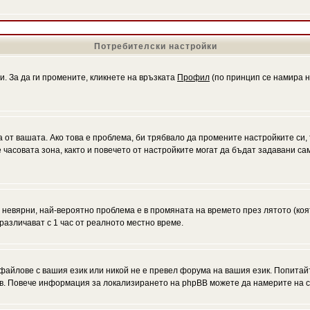
Потребителски настройки
и. За да ги промените, кликнете на връзката
Профил
(по принцип се намира н
а от вашата. Ако това е проблема, би трябвало да промените настройките си,
асовата зона, както и повечето от настройките могат да бъдат задавани само
а невярни, най-вероятно проблема е в промяната на времето през лятото (коя
различават с 1 час от реалното местно време.
файлове с вашия език или никой не е превел форума на вашия език. Попитай
ъв. Повече информация за локализирането на phpBB можете да намерите на с