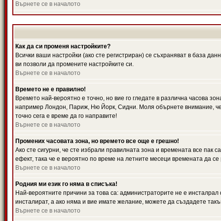
Върнете се в началото
Как да си променя настройките?
Всички ваши настройки (ако сте регистриран) се съхраняват в база данн
ви позволи да промените настройките си.
Върнете се в началото
Времето не е правилно!
Времето най-вероятно е точно, но вие го гледате в различна часова зон
например Лондон, Париж, Ню Йорк, Сидни. Моля обърнете внимание, че ч
точно сега е време да го направите!
Върнете се в началото
Промених часовата зона, но времето все още е грешно!
Ако сте сигурни, че сте избрали правилната зона и времената все пак с
ефект, така че е вероятно по време на летните месеци времената да се 
Върнете се в началото
Родния ми език го няма в списъка!
Най-вероятните причини за това са: администраторите не е инсталрал 
инсталират, а ако няма и вие имате желание, можете да създадете так
Върнете се в началото