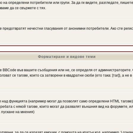
на определени потребители или групи. За да ги видите, разгледате, пишете 
аме да се свържете с тях.
се предотвратят нечестни гласувания от анонимни потребители. Ако сте регис
Форматиране и видове теми
 BBCode във вашите съобщения или не, се определя от администраторите. 
ат се тагове, които са затворени в квадратни скоби (ето така: [таг]), а не
л над функцията (например могат да позволят само определени HTML тагове)
ебата с някой тагове, които могат да развалят външния вид на форумите, ил
 пускане на мнения)
олзвани, за да се изразят емоции, с помощта на кратък код, например :) означ