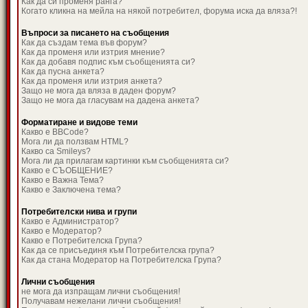
Как да си променя ранга?
Когато кликна на мейла на някой потребител, форума иска да вляза?!
Въпроси за писането на съобщения
Как да създам тема във форум?
Как да променя или изтрия мнение?
Как да добавя подпис към съобщенията си?
Как да пусна анкета?
Как да променя или изтрия анкета?
Защо не мога да вляза в даден форум?
Защо не мога да гласувам на дадена анкета?
Форматиране и видове теми
Какво е BBCode?
Мога ли да ползвам HTML?
Какво са Smileys?
Мога ли да прилагам картинки към съобщенията си?
Какво е СЪОБЩЕНИЕ?
Какво е Важна Тема?
Какво е Заключена тема?
Потребителски нива и групи
Какво е Администратор?
Какво е Модератор?
Какво е Потребителска Група?
Как да се присъединя към Потребителска група?
Как да стана Модератор на Потребителска Група?
Лични съобщения
не мога да изпращам лични съобщения!
Получавам нежелани лични съобщения!