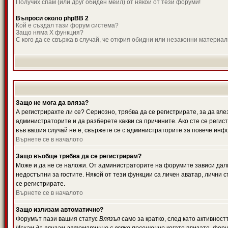
Получих спам (или друг обиден мейл) от някой от тези форуми!
Въпроси около phpBB 2
Кой е създал тази форум система?
Защо няма X функция?
С кого да се свържа в случай, че открия обидни или незаконни материа
Защо не мога да вляза?
А регистрирахте ли се? Сериозно, трябва да се регистрирате, за да вле
администраторите и да разберете какви са причините. Ако сте се регис
във вашия случай не е, свържете се с администраторите за повече инф
Върнете се в началото
Защо въобще трябва да се регистрирам?
Може и да не се наложи. От администраторите на форумите зависи дали
недостъпни за гостите. Някой от тези функции са личен аватар, лични
се регистрирате.
Върнете се в началото
Защо излизам автоматично?
Форумът пази вашия статус
Влязъл
само за кратко, след като активност