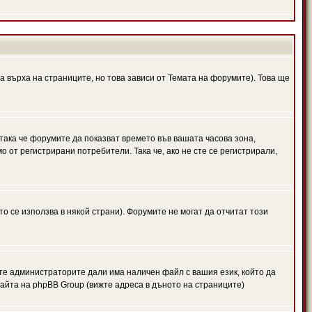
а върха на страниците, но това зависи от Темата на форумите). Това ще
 така че форумите да показват времето във вашата часова зона,
 от регистрирани потребители. Така че, ако не сте се регистрирали,
то се използва в някой страни). Форумите не могат да отчитат този
те администраторите дали има наличен файл с вашия език, който да
айта на phpBB Group (вижте адреса в дъното на страниците)