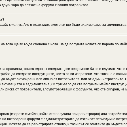
мът ще запази статуса ви за винаги (или докато не натиснете Изход). Този по
о други хора да влязат на форума с вашия потребител.
ва?
нлайн статус
. Ако я
включите
, името ви ще бъде видимо само за администрат
 на това ще ви бъде сменена с нова. За да получите новата си парола по мей
 са правилни, тогава едно от следните две неща може би се е случило. Ако 
рябва да следвате инструкциите, които са ви изпратени. Ако това не е ваши
ии да бъдат активирани или лично от потребителя, или от администраторите. С
активацията е задължителна, би трябвало да сте получили мейл с инструкции.
али риска от потребители, злоупотребяващи с форумите. Ако сте сигурен, че
рола (сверете с мейла, който сте получили при регистрация) или потребителят
а на натоварени форуми е администраторите да изтриват периодично потреби
ия. Можете да се регистрирате отново, и този път се опитайте да бъдете по