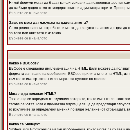
Някой форуми могат да бъдат конфигурирани да позволяват достъп само 
да ви бъде даден само от модераторите и администраторите. Препоръчв
Върнете се в началото
Защо не мога да гласувам на дадена анкета?
Само регистрирани потребители могат да гласуват на анкети, с цел да 
за това или анкетата е изтекла.
Върнете се в началото
Какво е BBCode?
BBCode е специална имплементация на HTML. Дали можете да ползвате
формата за писане на съобщения. BBCode прилича много на HTML, използв
към което има връзка от страницата за пускане на мнение.
Върнете се в началото
Мога ли да ползвам HTML?
Това също се определя от администраторите, които имат пълен контро
тагове работят. Това е
предпазна
мярка, целяща да предотвари злоупотр
го изключите за определени мнения по ваше желание (от страницата за
Върнете се в началото
Какво са Smileys?
Smileys, или Emoticons са малки изображения, които могат да бъдат изп