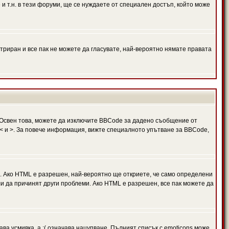
и т.н. в тези форуми, ще се нуждаете от специален достъп, който може
триран и все пак не можете да гласувате, най-вероятно нямате правата
Освен това, можете да изключите BBCode за дадено съобщение от
 в < и >. За повече информация, вижте специалното упътване за BBCode,
. Ако HTML е разрешен, най-вероятно ще откриете, че само определени
и да причинят други проблеми. Ако HTML е разрешен, все пак можете да
ава усмивка, а :( означава нацупване. Пълният списък с emoticons може