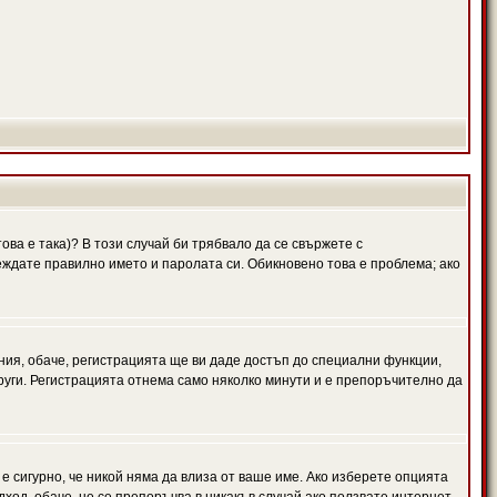
ова е така)? В този случай би трябвало да се свържете с
веждате правилно името и паролата си. Обикновено това е проблема; ако
ния, обаче, регистрацията ще ви даде достъп до специални функции,
руги. Регистрацията отнема само няколко минути и е препоръчително да
 е сигурно, че никой няма да влиза от ваше име. Ако изберете опцията