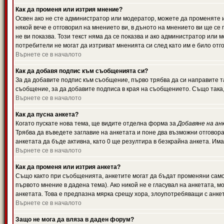
Как да променя или изтрия мнение?
Освен ако не сте администратор или модератор, можете да променяте 
някой вече е отговорил на мнението ви, в дъното на мнението ви ще се 
не ви показва. Този текст няма да се показва и ако администратор ил
потребители не могат да изтриват мненията си след като им е било отг
Върнете се в началото
Как да добавя подпис към съобщенията си?
За да добавите подпис към съобщение, първо трябва да си направите т
съобщение, за да добавите подписа в края на съобщението. Също така
Върнете се в началото
Как да пусна анкета?
Когато пускате нова тема, ще видите отделна форма за
Добавяне на ан
Трябва да въведете заглавие на анкетата и поне два възможни отговора
анкетата да бъде активна, като 0 ще резултира в безкрайна анкета. Им
Върнете се в началото
Как да променя или изтрия анкета?
Също както при съобщенията, анкетите могат да бъдат променяни само 
първото мнение в дадена тема). Ако никой не е гласувал на анкетата, 
анкетата. Това е предпазна мярка срещу хора, злоупотребяващи с анке
Върнете се в началото
Защо не мога да вляза в даден форум?