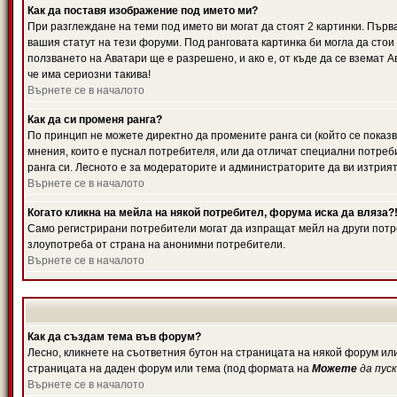
Как да поставя изображение под името ми?
При разглеждане на теми под името ви могат да стоят 2 картинки. Първ
вашия статут на тези форуми. Под ранговата картинка би могла да стои
ползването на Аватари ще е разрешено, и ако е, от къде да се вземат 
че има сериозни такива!
Върнете се в началото
Как да си променя ранга?
По принцип не можете директно да промените ранга си (който се показв
мнения, които е пуснал потребителя, или да отличат специални потреб
ранга си. Лесното е за модераторите и администраторите да ви изтрият
Върнете се в началото
Когато кликна на мейла на някой потребител, форума иска да вляза?
Само регистрирани потребители могат да изпращат мейл на други потре
злоупотреба от страна на анонимни потребители.
Върнете се в началото
Как да създам тема във форум?
Лесно, кликнете на съответния бутон на страницата на някой форум или
страницата на даден форум или тема (под формата на
Можете
да пус
Върнете се в началото