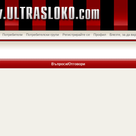
Потребители
Потребителски групи
Регистрирайте се
Профил
Влезте, за да в
Въпроси/Отговори