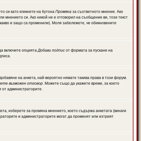
то си като кликнете на бутона
Промяна
за съответното мнение. Ако
или мнението си. Ако никой не е отговорил на съобщение ви, този текст
какво и защо са променили). Моля забележете, че обикновените
 да включите опцията
Добави подпис
от формата за пускане на
дписа.
обавяне на анкета, най-вероятно нямате такива права в този форум.
ете възможен отговор
. Можете също да укажете време, за което
ля от администраторите.
ета, изберете за промяна мнението, което съдържа анкетата (винаги
дераторите и администраторите могат да променят или изтрият