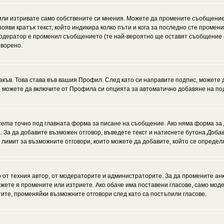
или изтривате само собствените си мнения. Можете да промените съобщение
появи кратък текст, който индикира колко пъти и кога за последно сте промен
и модератор е променил съобщението (те най-вероятно ще оставят съобщение 
оворено.
акъв. Това става във вашия Профил. След като си направите подпис, можете
, можете да включите от Профила си опцията за автоматично добавяне на по
кета
точно под главната форма за писане на съобщение. Ако няма форма за д
. За да добавите възможен отговор, въведете текст и натиснете бутона
Добав
а лимит за възможните отговори, които можете да добавите, който се опреде
от техния автор, от модераторите и администраторите. За да промените анк
можете я промените или изтриете. Ако обаче има поставени гласове, само мо
тите, променяйки възможните отговори след като са постъпили гласове.