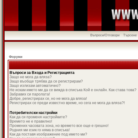
Въпроси/Отговори
Търсене
Форуми
Въпроси за Входа и Регистрацията
Защо не мога да вляза?
Защо въобще трябва да се регистрирам?
Защо излизам автоматично?
Не искам името ми да се вижда в списъка Кой е онлайн. Как става това?
Забравих си паролата!
Добре, регистрирах се, но не мога да вляза!
Регистрирах се преди известно време, но сега не мога да вляза?!
Потребителски настройки
Как да си променя настройките?
Времето не е правилно!
Промених часовата зона, но времето все още е грешно!
Родния ми език го няма в списъка!
Как да поставя изображение под името ми?