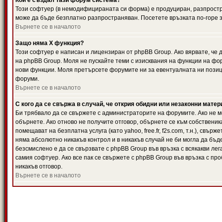
Кой е създал тази форум система?
Този софтуер (в немодифицираната си форма) е продуциран, разпрост
може да бъде безплатно разпространяван. Посетете връзката по-горе з
Върнете се в началото
Защо няма X функция?
Този софтуер е написан и лицензиран от phpBB Group. Ако вярвате, че
на phpBB Group. Моля не пускайте теми с изисквания на функции на фор
нови функции. Моля претърсете форумите ни за евентуалната ни позиц
форуми.
Върнете се в началото
С кого да се свържа в случай, че открия обидни или незаконни мате
Би трябвало да се свържете с администраторите на форумите. Ако не мо
обърнете. Ако отново не получите отговор, обърнете се към собственика
помещават на безплатна услуга (като yahoo, free.fr, f2s.com, т.н.), свъ
няма абсолютно никакъв контрол и в никакъв случай не би могла да бъд
безсмислено е да се свързвате с phpBB Group във връзка с всякакви лег
самия софтуер. Ако все пак се свържете с phpBB Group във връзка с пр
никакъв отговор.
Върнете се в началото