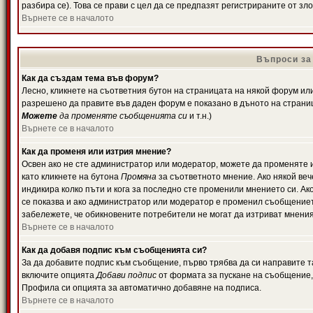
разбира се). Това се прави с цел да се предпазят регистрираните от з
Върнете се в началото
Въпроси за
Как да създам тема във форум?
Лесно, кликнете на съответния бутон на страницата на някой форум или 
разрешено да правите във даден форум е показано в дъното на страни
Можете
да променяте съобщенията си
и т.н.)
Върнете се в началото
Как да променя или изтрия мнение?
Освен ако не сте администратор или модератор, можете да променяте 
като кликнете на бутона
Промяна
за съответното мнение. Ако някой вече
индикира колко пъти и кога за последно сте променили мнението си. Ако 
се показва и ако администратор или модератор е променил съобщениет
забележете, че обикновените потребители не могат да изтриват мненият
Върнете се в началото
Как да добавя подпис към съобщенията си?
За да добавите подпис към съобщение, първо трябва да си направите т
включите опцията
Добави подпис
от формата за пускане на съобщение, 
Профила си опцията за автоматично добавяне на подписа.
Върнете се в началото