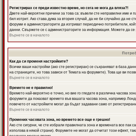
Регистрирах се преди известно време, но сега не мога да вляза?!
Двете най-вероятни причини за това са: въвели сте неправилни име и п
бил изтрит. Ако става дума за втория случай, да не би случайно да не
форуми е администраторите да изтриват периодично потребители, койт
данни. Свържете се с администраторите за информация. Можете да се р
Върнете се в началото
Потреб
Как да си променя настройките?
Всички ваши настройки (ако сте регистриран) се съхраняват в база данн
на страниците, но това зависи от Темата на форумите). Това ще ви поз
Върнете се в началото
Времето не е правилно!
Времето най-вероятно е точно, но вие го гледате в различна часова зон
форумите да показват времето във вашата часова зона, например Лондо
повечето от настройките могат да бъдат задавани само от регистрирани 
Върнете се в началото
Промених часовата зона, но времето все още е грешно!
Ако сте сигурни, че сте избрали правилната зона и времената все пак с
използва в някой страни). Форумите не могат да отчитат този ефект, та