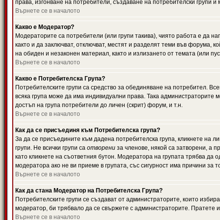
права, изгонване на потребители, създаване на потребителски групи и м
Върнете се в началото
Какво е Модератор?
Модераторите са потребители (или групи такива), чиято работа е да н
както и да заключват, отключват, местят и разделят теми във форума, к
на обиден и незаконен материал, както и излизането от темата (или пус
Върнете се в началото
Какво е Потребителска Група?
Потребителските групи са средство за обединяване на потребител. Всек
всяка група може да има индивидуални права. Така администраторите м
достъп на група потребители до личен (скрит) форум, и т.н.
Върнете се в началото
Как да се присъединя към Потребителска група?
За да се присъедините към дадена потребителска група, кликнете на л
групи. Не всички групи са
отворени
за членове, някой са затворени, а п
като кликнете на съответния бутон. Модератора на групата трябва да о
модератора ако не ви приеме в групата, със сигурност има причини за т
Върнете се в началото
Как да стана Модератор на Потребителска Група?
Потребителските групи се създават от администраторите, които избират
модератор, би трябвало да се свържете с администраторите. Пратете
Върнете се в началото