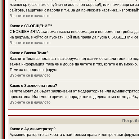
компютър (освен ако е публично достъпен сървър!), или намиращи се з
сайтове, защитени с парола и т.н. За да приложите картинка, използвай
Върнете се в началото
Какво е СЪОБЩЕНИЕ?
СЪОБЩЕНИЯТА съдържат важна информация и непременно трябва да ги
на форума, в който са пуснати. Кой има права да пуска СЪОБЩЕНИЯ се
Върнете се в началото
Какво е Важна Тема?
Важните Теми се показват във форума над всички останали теми, но 
важна информация, така че е добре да четете и тях, когато е възмож
Теми за определен форум.
Върнете се в началото
Какво е Заключена тема?
Темите могат да бъдат заключвани от модераторите или администратори
прекратена. Има много причини, поради които дадена тема може да бъ
Върнете се в началото
Потреби
Какво е Администратор?
Администраторите са хората с най-големи права и контрол във форумит