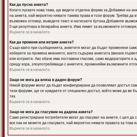
Как да пусна анкета?
Когато пускате нова тема, ще видите отделна форма за
Добавяне на ан
на анкета, най-вероятно нямате такива права в този форум. Трябва да 
възможен отговор, въведете текст и натиснете бутона
Добавете възмо
0 ще резултира в безкрайна анкета. Има лимит за възможните отговори
Върнете се в началото
Как да променя или изтрия анкета?
Също както при съобщенията, анкетите могат да бъдат променяни само 
изберете за промяна мнението, което съдържа анкетата (винаги първото
или изтриете. Ако обаче има поставени гласове, само модераторите и 
срещу хора, злоупотребяващи с анкетите, променяйки възможните отгов
Върнете се в началото
Защо не мога да вляза в даден форум?
Някой форуми могат да бъдат конфигурирани да позволяват достъп само 
тези форуми, ще се нуждаете от специален достъп, който може да ви 
тях.
Върнете се в началото
Защо не мога да гласувам на дадена анкета?
Само регистрирани потребители могат да гласуват на анкети, с цел да 
все пак не можете да гласувате, най-вероятно нямате правата за това и
Върнете се в началото