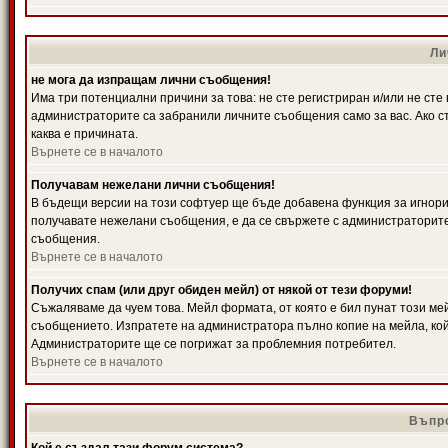
Ли
не мога да изпращам лични съобщения!
Има три потенциални причини за това: не сте регистриран и/или не ст
администраторите са забранили личните съобщения само за вас. Ако ст
каква е причината.
Върнете се в началото
Получавам нежелани лични съобщения!
В бъдещи версии на този софтуер ще бъде добавена функция за игнорира
получавате нежелани съобщения, е да се свържете с администраторите
съобщения.
Върнете се в началото
Получих спам (или друг обиден мейл) от някой от тези форуми!
Съжаляваме да чуем това. Мейл формата, от която е бил пунат този ме
съобщението. Изпратете на администратора пълно копие на мейла, кой
Администраторите ще се погрижат за проблемния потребител.
Върнете се в началото
Въпро