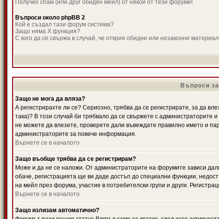
Получих спам (или друг обиден мейл) от някой от тези форуми!
Въпроси около phpBB 2
Кой е създал тази форум система?
Защо няма X функция?
С кого да се свържа в случай, че открия обидни или незаконни материа
Въпроси за
Защо не мога да вляза?
А регистрирахте ли се? Сериозно, трябва да се регистрирате, за да вле
така)? В този случай би трябвало да се свържете с администраторите и д
не можете да влезете, проверете дали въвеждате правилно името и паро
администраторите за повече информация.
Върнете се в началото
Защо въобще трябва да се регистрирам?
Може и да не се наложи. От администраторите на форумите зависи дали
обаче, регистрацията ще ви даде достъп до специални функции, недост
на мейл през форума, участие в потребителски групи и други. Регистра
Върнете се в началото
Защо излизам автоматично?