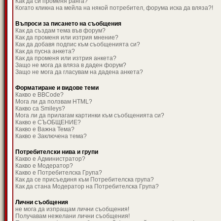
Как да си променя ранга?
Когато кликна на мейла на някой потребител, форума иска да вляза?!
Въпроси за писането на съобщения
Как да създам тема във форум?
Как да променя или изтрия мнение?
Как да добавя подпис към съобщенията си?
Как да пусна анкета?
Как да променя или изтрия анкета?
Защо не мога да вляза в даден форум?
Защо не мога да гласувам на дадена анкета?
Форматиране и видове теми
Какво е BBCode?
Мога ли да ползвам HTML?
Какво са Smileys?
Мога ли да прилагам картинки към съобщенията си?
Какво е СЪОБЩЕНИЕ?
Какво е Важна Тема?
Какво е Заключена тема?
Потребителски нива и групи
Какво е Администратор?
Какво е Модератор?
Какво е Потребителска Група?
Как да се присъединя към Потребителска група?
Как да стана Модератор на Потребителска Група?
Лични съобщения
не мога да изпращам лични съобщения!
Получавам нежелани лични съобщения!