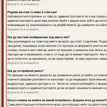
реалното местно време.
Върнете се в началото
Родния ми език го няма в списъка!
Най-вероятните причини за това са: администраторите не е инсталрал 
администраторите дали има наличен файл с вашия език, който да инста
информация за локализирането на phpBB можете да намерите на сайта 
Върнете се в началото
Как да поставя изображение под името ми?
При разглеждане на теми под името ви могат да стоят 2 картинки. Първ
звездички, показваше колко мнения сте пуснали на форумите или пък ва
голяма, позната като Аватар, която по принцип е уникална или лична 
Аватари ще е разрешено, и ако е, от къде да се вземат Аватарите. Ако
да ги попитате за причините, но ви гарантираме, че има сериозни такив
Върнете се в началото
Как да си променя ранга?
По принцип не можете директно да промените ранга си (който се показва
повечето форуми ранговете се използват за да индицират броя мнения,
модератори, администратори и т.н.. Моля не злоупотребявайте с форуми
модераторите и администраторите да ви изтрият ненужните мнения и да 
Върнете се в началото
Когато кликна на мейла на някой потребител, форума иска да вляза?
Само регистрирани потребители могат да изпращат мейл на други потр