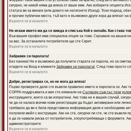
Форумът пази вашия статус
Влязъл
само за кратко, след като активност
сигурно, че никой няма да влиза от ваше име. Ако изберете опцията
Иск
статуса ви за винаги (или докато не натиснете Изход). Този подход, оба
и прочие публични места, тъй като е възможно други хора да влязат на
Върнете се в началото
Не искам името ми да се вижда в списъка Кой е онлайн. Как става то
Във вашия профил има специална опция за това:
Скриване на вашия о
за вас. За останалите потребители ще сте Скрит.
Върнете се в началото
Забравих си паролата!
Без паника! Не е възможно да получите старата си парола, но за сметка
отидете на Вход и кликнете
Забравих си паролата!
. След това просто с
Върнете се в началото
Добре, регистрирах се, но не мога да вляза!
Първо проверете дали сте въвели правилно името и паролата си. Ако те
COPPA-поддръжката и вие сте кликнали на
Съгласен съм със тези усло
инструкциите, които са ви изпратени. Ако това не е вашия случай, сигу
че да се налага всички нови регистрации да бъдат активирани или личн
трябвало да ви е била представена информация дали е необходима акти
получили мейл с инструкции. Ако не сте, сигурни ли сте, че сте въвели
е да се намали риска от потребители, злоупотребяващи с форумите. Ако
администраторите.
Върнете се в началото