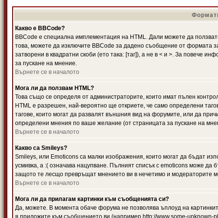
Формати
Какво е BBCode?
BBCode е специална имплементация на HTML. Дали можете да ползвате
това, можете да изключите BBCode за дадено съобщение от формата за
затворени в квадратни скоби (ето така: [таг]), а не в < и >. За повече
за пускане на мнение.
Върнете се в началото
Мога ли да ползвам HTML?
Това също се определя от администраторите, които имат пълен контро
HTML е разрешен, най-вероятно ще откриете, че само определени тагов
тагове, които могат да развалят външния вид на форумите, или да прич
определени мнения по ваше желание (от страницата за пускане на мне
Върнете се в началото
Какво са Smileys?
Smileys, или Emoticons са малки изображения, които могат да бъдат изп
усмивка, а :( означава нацупване. Пълният списък с emoticons може да б
защото те лесщо превръщат мнението ви в нечетимо и модераторите мо
Върнете се в началото
Мога ли да прилагам картинки към съобщенията си?
Да, можете. В момента обаче форума не позволява ъплоуд на картинките
я приложите към съобщението ви (например http://www.some-unknown-pla