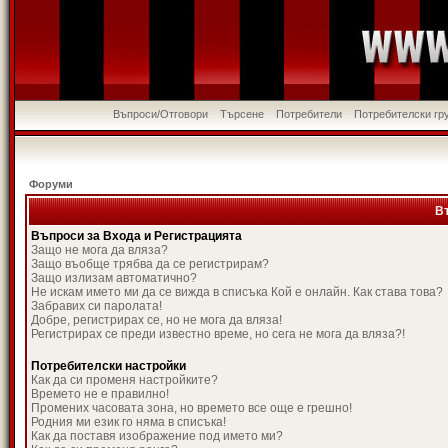
Въпроси/Отговори
Търсене
Потребители
Потребителски гр
Форуми
В
Въпроси за Входа и Регистрацията
Защо не мога да вляза?
Защо въобще трябва да се регистрирам?
Защо излизам автоматично?
Не искам името ми да се вижда в списъка Кой е онлайн. Как става това?
Забравих си паролата!
Добре, регистрирах се, но не мога да вляза!
Регистрирах се преди известно време, но сега не мога да вляза?!
Потребителски настройки
Как да си променя настройките?
Времето не е правилно!
Промених часовата зона, но времето все още е грешно!
Родния ми език го няма в списъка!
Как да поставя изображение под името ми?