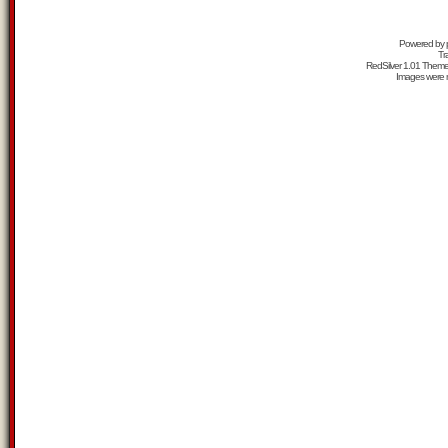
Powered by
Tr
RedSilver 1.01 Them
Images were