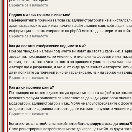
реалното местно време.
Върнете се в началото
Родния ми език го няма в списъка!
Най-вероятните причини за това са: администраторите не е инсталрал 
администраторите дали има наличен файл с вашия език, който да инста
информация за локализирането на phpBB можете да намерите на сайта 
Върнете се в началото
Как да поставя изображение под името ми?
При разглеждане на теми под името ви могат да стоят 2 картинки. Първ
звездички, показваше колко мнения сте пуснали на форумите или пък ва
голяма, позната като Аватар, която по принцип е уникална или лична 
Аватари ще е разрешено, и ако е, от къде да се вземат Аватарите. Ако
да ги попитате за причините, но ви гарантираме, че има сериозни такив
Върнете се в началото
Как да си променя ранга?
По принцип не можете директно да промените ранга си (който се показва
повечето форуми ранговете се използват за да индицират броя мнения,
модератори, администратори и т.н.. Моля не злоупотребявайте с форуми
модераторите и администраторите да ви изтрият ненужните мнения и да 
Върнете се в началото
Когато кликна на мейла на някой потребител, форума иска да вляза?
Само регистрирани потребители могат да изпращат мейл на други потр