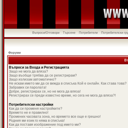
Въпроси/Отговори
Търсене
Потребители
Потребителски гр
Форуми
В
Въпроси за Входа и Регистрацията
Защо не мога да вляза?
Защо въобще трябва да се регистрирам?
Защо излизам автоматично?
Не искам името ми да се вижда в списъка Кой е онлайн. Как става това?
Забравих си паролата!
Добре, регистрирах се, но не мога да вляза!
Регистрирах се преди известно време, но сега не мога да вляза?!
Потребителски настройки
Как да си променя настройките?
Времето не е правилно!
Промених часовата зона, но времето все още е грешно!
Родния ми език го няма в списъка!
Как да поставя изображение под името ми?