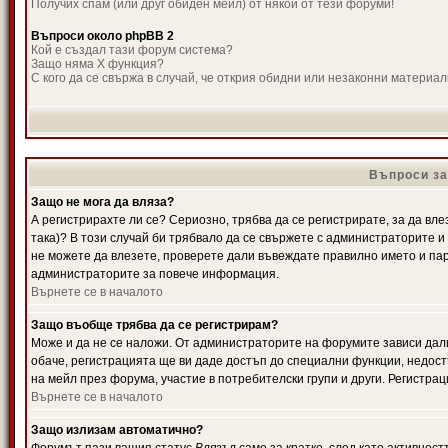
Получих спам (или друг обиден мейл) от някой от тези форуми!
Въпроси около phpBB 2
Кой е създал тази форум система?
Защо няма X функция?
С кого да се свържа в случай, че открия обидни или незаконни материа
Въпроси за
Защо не мога да вляза?
А регистрирахте ли се? Сериозно, трябва да се регистрирате, за да вле
така)? В този случай би трябвало да се свържете с администраторите и д
не можете да влезете, проверете дали въвеждате правилно името и паро
администраторите за повече информация.
Върнете се в началото
Защо въобще трябва да се регистрирам?
Може и да не се наложи. От администраторите на форумите зависи дали
обаче, регистрацията ще ви даде достъп до специални функции, недост
на мейл през форума, участие в потребителски групи и други. Регистра
Върнете се в началото
Защо излизам автоматично?