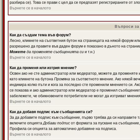
разбира се). Това се прави с цел да се предпазят регистрираните от з
Върнете се в началото
Въпроси за
Как да създам тема във форум?
Лесно, кликнете на съответния бутон на страницата на някой форум или 
разрешено да правите във даден форум е показано в дъното на страни
Можете
да променяте съобщенията си
и т.н.)
Върнете се в началото
Как да променя или изтрия мнение?
Освен ако не сте администратор или модератор, можете да променяте 
като кликнете на бутона
Промяна
за съответното мнение. Ако някой вече
индикира колко пъти и кога за последно сте променили мнението си. Ако 
се показва и ако администратор или модератор е променил съобщениет
забележете, че обикновените потребители не могат да изтриват мненият
Върнете се в началото
Как да добавя подпис към съобщенията си?
За да добавите подпис към съобщение, първо трябва да си направите т
включите опцията
Добави подпис
от формата за пускане на съобщение, 
Профила си опцията за автоматично добавяне на подписа.
Върнете се в началото