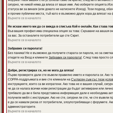
Форумът пази вашия статус
Влязъл
само за кратко, след като активност
сигурно, че никой няма да влиза от ваше име. Ако изберете опцията
Иск
статуса ви за винаги (или докато не натиснете Изход). Този подход, оба
и прочие публични места, тъй като е възможно други хора да влязат на
Върнете се в началото
Не искам името ми да се вижда в списъка Кой е онлайн. Как става то
Във вашия профил има специална опция за това:
Скриване на вашия о
за вас. За останалите потребители ще сте Скрит.
Върнете се в началото
Забравих си паролата!
Без паника! Не е възможно да получите старата си парола, но за сметка
отидете на Вход и кликнете
Забравих си паролата!
. След това просто с
Върнете се в началото
Добре, регистрирах се, но не мога да вляза!
Първо проверете дали сте въвели правилно името и паролата си. Ако те
COPPA-поддръжката и вие сте кликнали на
Съгласен съм със тези усло
инструкциите, които са ви изпратени. Ако това не е вашия случай, сигу
че да се налага всички нови регистрации да бъдат активирани или личн
трябвало да ви е била представена информация дали е необходима акти
получили мейл с инструкции. Ако не сте, сигурни ли сте, че сте въвели
е да се намали риска от потребители, злоупотребяващи с форумите. Ако
администраторите.
Върнете се в началото