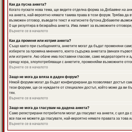
Как да пусна анкета?
Когато пускате нова тема, ще видите отделна форма за
Добавяне на ан
на анкета, най-вероятно нямате такива права в този форум. Трябва да 
възможен отговор, въведете текст и натиснете бутона
Добавете възмо
0 ще резултира в безкрайна анкета. Има лимит за възможните отговори
Върнете се в началото
Как да променя или изтрия анкета?
Също както при съобщенията, анкетите могат да бъдат променяни само 
изберете за промяна мнението, което съдържа анкетата (винаги първото
или изтриете. Ако обаче има поставени гласове, само модераторите и 
срещу хора, злоупотребяващи с анкетите, променяйки възможните отгов
Върнете се в началото
Защо не мога да вляза в даден форум?
Някой форуми могат да бъдат конфигурирани да позволяват достъп само 
тези форуми, ще се нуждаете от специален достъп, който може да ви 
тях.
Върнете се в началото
Защо не мога да гласувам на дадена анкета?
Само регистрирани потребители могат да гласуват на анкети, с цел да 
все пак не можете да гласувате, най-вероятно нямате правата за това и
Върнете се в началото