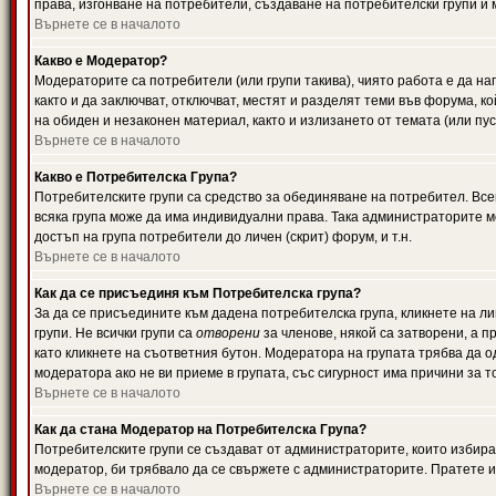
права, изгонване на потребители, създаване на потребителски групи и м
Върнете се в началото
Какво е Модератор?
Модераторите са потребители (или групи такива), чиято работа е да н
както и да заключват, отключват, местят и разделят теми във форума, к
на обиден и незаконен материал, както и излизането от темата (или пус
Върнете се в началото
Какво е Потребителска Група?
Потребителските групи са средство за обединяване на потребител. Всек
всяка група може да има индивидуални права. Така администраторите м
достъп на група потребители до личен (скрит) форум, и т.н.
Върнете се в началото
Как да се присъединя към Потребителска група?
За да се присъедините към дадена потребителска група, кликнете на л
групи. Не всички групи са
отворени
за членове, някой са затворени, а п
като кликнете на съответния бутон. Модератора на групата трябва да о
модератора ако не ви приеме в групата, със сигурност има причини за т
Върнете се в началото
Как да стана Модератор на Потребителска Група?
Потребителските групи се създават от администраторите, които избират
модератор, би трябвало да се свържете с администраторите. Пратете
Върнете се в началото