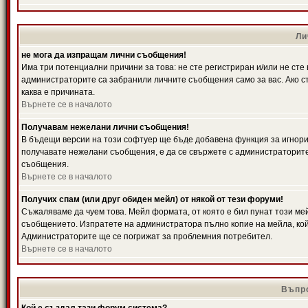
Ли
не мога да изпращам лични съобщения!
Има три потенциални причини за това: не сте регистриран и/или не ст
администраторите са забранили личните съобщения само за вас. Ако ст
каква е причината.
Върнете се в началото
Получавам нежелани лични съобщения!
В бъдещи версии на този софтуер ще бъде добавена функция за игнорира
получавате нежелани съобщения, е да се свържете с администраторите
съобщения.
Върнете се в началото
Получих спам (или друг обиден мейл) от някой от тези форуми!
Съжаляваме да чуем това. Мейл формата, от която е бил пунат този ме
съобщението. Изпратете на администратора пълно копие на мейла, кой
Администраторите ще се погрижат за проблемния потребител.
Върнете се в началото
Въпро