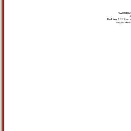
Powered by
Tr
RedSilver 1.01 Them
Images were