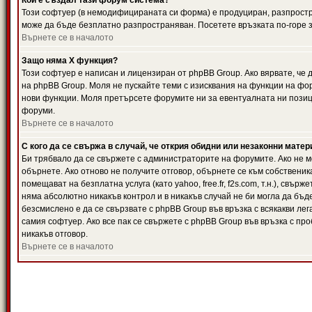
Кой е създал тази форум система?
Този софтуер (в немодифицираната си форма) е продуциран, разпрост
може да бъде безплатно разпространяван. Посетете връзката по-горе з
Върнете се в началото
Защо няма X функция?
Този софтуер е написан и лицензиран от phpBB Group. Ако вярвате, че
на phpBB Group. Моля не пускайте теми с изисквания на функции на фор
нови функции. Моля претърсете форумите ни за евентуалната ни позиц
форуми.
Върнете се в началото
С кого да се свържа в случай, че открия обидни или незаконни мате
Би трябвало да се свържете с администраторите на форумите. Ако не мо
обърнете. Ако отново не получите отговор, обърнете се към собственика
помещават на безплатна услуга (като yahoo, free.fr, f2s.com, т.н.), свъ
няма абсолютно никакъв контрол и в никакъв случай не би могла да бъд
безсмислено е да се свързвате с phpBB Group във връзка с всякакви лег
самия софтуер. Ако все пак се свържете с phpBB Group във връзка с пр
никакъв отговор.
Върнете се в началото