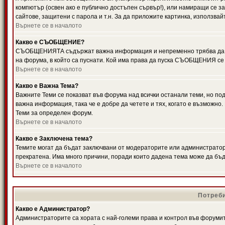
компютър (освен ако е публично достъпен сървър!), или намиращи се з
сайтове, защитени с парола и т.н. За да приложите картинка, използвай
Върнете се в началото
Какво е СЪОБЩЕНИЕ?
СЪОБЩЕНИЯТА съдържат важна информация и непременно трябва да ги
на форума, в който са пуснати. Кой има права да пуска СЪОБЩЕНИЯ се
Върнете се в началото
Какво е Важна Тема?
Важните Теми се показват във форума над всички останали теми, но 
важна информация, така че е добре да четете и тях, когато е възмож
Теми за определен форум.
Върнете се в началото
Какво е Заключена тема?
Темите могат да бъдат заключвани от модераторите или администратори
прекратена. Има много причини, поради които дадена тема може да бъ
Върнете се в началото
Потреби
Какво е Администратор?
Администраторите са хората с най-големи права и контрол във форумит