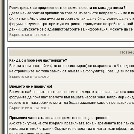
Регистрирах се преди известно време, но сега не мога да вляза?!
Двете най-вероятни причини за това са: въвели сте неправилни име и п
бил изтрит. Ако става дума за втория случай, да не би случайно да не
форуми е администраторите да изтриват периодично потребители, койт
данни. Свържете се с администраторите за информация. Можете да се р
Върнете се в началото
Потреб
Как да си променя настройките?
Всички ваши настройки (ако сте регистриран) се съхраняват в база данн
на страниците, но това зависи от Темата на форумите). Това ще ви поз
Върнете се в началото
Времето не е правилно!
Времето най-вероятно е точно, но вие го гледате в различна часова зон
форумите да показват времето във вашата часова зона, например Лондо
повечето от настройките могат да бъдат задавани само от регистрирани 
Върнете се в началото
Промених часовата зона, но времето все още е грешно!
Ако сте сигурни, че сте избрали правилната зона и времената все пак с
използва в някой страни). Форумите не могат да отчитат този ефект, та