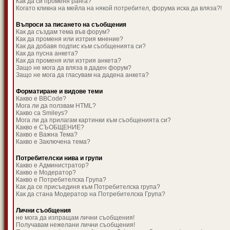
Как да си променя ранга?
Когато кликна на мейла на някой потребител, форума иска да вляза?!
Въпроси за писането на съобщения
Как да създам тема във форум?
Как да променя или изтрия мнение?
Как да добавя подпис към съобщенията си?
Как да пусна анкета?
Как да променя или изтрия анкета?
Защо не мога да вляза в даден форум?
Защо не мога да гласувам на дадена анкета?
Форматиране и видове теми
Какво е BBCode?
Мога ли да ползвам HTML?
Какво са Smileys?
Мога ли да прилагам картинки към съобщенията си?
Какво е СЪОБЩЕНИЕ?
Какво е Важна Тема?
Какво е Заключена тема?
Потребителски нива и групи
Какво е Администратор?
Какво е Модератор?
Какво е Потребителска Група?
Как да се присъединя към Потребителска група?
Как да стана Модератор на Потребителска Група?
Лични съобщения
не мога да изпращам лични съобщения!
Получавам нежелани лични съобщения!