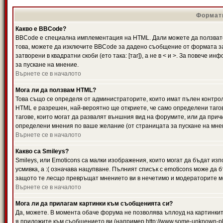
Формати
Какво е BBCode?
BBCode е специална имплементация на HTML. Дали можете да ползвате
това, можете да изключите BBCode за дадено съобщение от формата за
затворени в квадратни скоби (ето така: [таг]), а не в < и >. За повече
за пускане на мнение.
Върнете се в началото
Мога ли да ползвам HTML?
Това също се определя от администраторите, които имат пълен контро
HTML е разрешен, най-вероятно ще откриете, че само определени тагов
тагове, които могат да развалят външния вид на форумите, или да прич
определени мнения по ваше желание (от страницата за пускане на мне
Върнете се в началото
Какво са Smileys?
Smileys, или Emoticons са малки изображения, които могат да бъдат изп
усмивка, а :( означава нацупване. Пълният списък с emoticons може да б
защото те лесщо превръщат мнението ви в нечетимо и модераторите мо
Върнете се в началото
Мога ли да прилагам картинки към съобщенията си?
Да, можете. В момента обаче форума не позволява ъплоуд на картинките
я приложите към съобщението ви (например http://www.some-unknown-pla