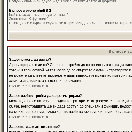
Получих спам (или друг обиден мейл) от някой от тези форуми!
Въпроси около phpBB 2
Кой е създал тази форум система?
Защо няма X функция?
С кого да се свържа в случай, че открия обидни или незаконни материа
Въпроси за
Защо не мога да вляза?
А регистрирахте ли се? Сериозно, трябва да се регистрирате, за да вле
така)? В този случай би трябвало да се свържете с администраторите и д
не можете да влезете, проверете дали въвеждате правилно името и паро
администраторите за повече информация.
Върнете се в началото
Защо въобще трябва да се регистрирам?
Може и да не се наложи. От администраторите на форумите зависи дали
обаче, регистрацията ще ви даде достъп до специални функции, недост
на мейл през форума, участие в потребителски групи и други. Регистра
Върнете се в началото
Защо излизам автоматично?