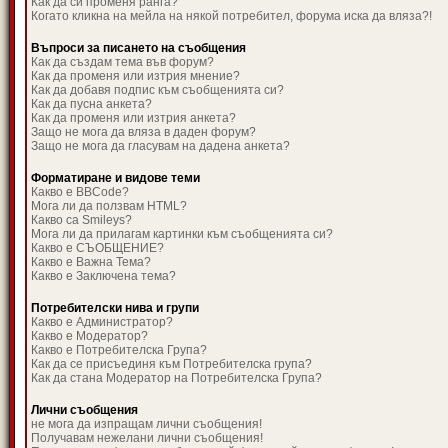
Как да си променя ранга?
Когато кликна на мейла на някой потребител, форума иска да вляза?!
Въпроси за писането на съобщения
Как да създам тема във форум?
Как да променя или изтрия мнение?
Как да добавя подпис към съобщенията си?
Как да пусна анкета?
Как да променя или изтрия анкета?
Защо не мога да вляза в даден форум?
Защо не мога да гласувам на дадена анкета?
Форматиране и видове теми
Какво е BBCode?
Мога ли да ползвам HTML?
Какво са Smileys?
Мога ли да прилагам картинки към съобщенията си?
Какво е СЪОБЩЕНИЕ?
Какво е Важна Тема?
Какво е Заключена тема?
Потребителски нива и групи
Какво е Администратор?
Какво е Модератор?
Какво е Потребителска Група?
Как да се присъединя към Потребителска група?
Как да стана Модератор на Потребителска Група?
Лични съобщения
не мога да изпращам лични съобщения!
Получавам нежелани лични съобщения!