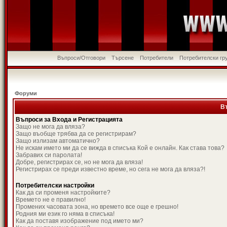
Въпроси/Отговори
Търсене
Потребители
Потребителски гр
Форуми
В
Въпроси за Входа и Регистрацията
Защо не мога да вляза?
Защо въобще трябва да се регистрирам?
Защо излизам автоматично?
Не искам името ми да се вижда в списъка Кой е онлайн. Как става това?
Забравих си паролата!
Добре, регистрирах се, но не мога да вляза!
Регистрирах се преди известно време, но сега не мога да вляза?!
Потребителски настройки
Как да си променя настройките?
Времето не е правилно!
Промених часовата зона, но времето все още е грешно!
Родния ми език го няма в списъка!
Как да поставя изображение под името ми?