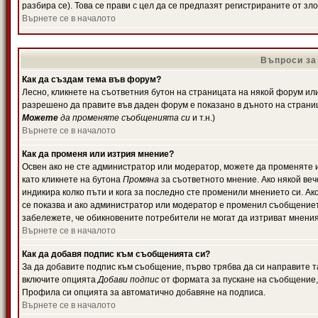
разбира се). Това се прави с цел да се предпазят регистрираните от з
Върнете се в началото
Въпроси за
Как да създам тема във форум?
Лесно, кликнете на съответния бутон на страницата на някой форум или 
разрешено да правите във даден форум е показано в дъното на страни
Можете
да променяте съобщенията си
и т.н.)
Върнете се в началото
Как да променя или изтрия мнение?
Освен ако не сте администратор или модератор, можете да променяте 
като кликнете на бутона
Промяна
за съответното мнение. Ако някой вече
индикира колко пъти и кога за последно сте променили мнението си. Ако 
се показва и ако администратор или модератор е променил съобщениет
забележете, че обикновените потребители не могат да изтриват мненият
Върнете се в началото
Как да добавя подпис към съобщенията си?
За да добавите подпис към съобщение, първо трябва да си направите т
включите опцията
Добави подпис
от формата за пускане на съобщение, 
Профила си опцията за автоматично добавяне на подписа.
Върнете се в началото