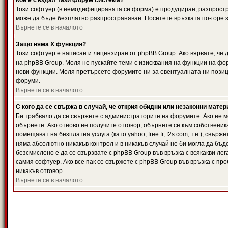
Кой е създал тази форум система?
Този софтуер (в немодифицираната си форма) е продуциран, разпрост
може да бъде безплатно разпространяван. Посетете връзката по-горе з
Върнете се в началото
Защо няма X функция?
Този софтуер е написан и лицензиран от phpBB Group. Ако вярвате, че
на phpBB Group. Моля не пускайте теми с изисквания на функции на фор
нови функции. Моля претърсете форумите ни за евентуалната ни позиц
форуми.
Върнете се в началото
С кого да се свържа в случай, че открия обидни или незаконни мате
Би трябвало да се свържете с администраторите на форумите. Ако не мо
обърнете. Ако отново не получите отговор, обърнете се към собственика
помещават на безплатна услуга (като yahoo, free.fr, f2s.com, т.н.), свъ
няма абсолютно никакъв контрол и в никакъв случай не би могла да бъд
безсмислено е да се свързвате с phpBB Group във връзка с всякакви лег
самия софтуер. Ако все пак се свържете с phpBB Group във връзка с пр
никакъв отговор.
Върнете се в началото