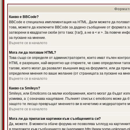
Формати
Какво е BBCode?
BBCode е специална имплементация на HTML. Дали можете да ползвате
това, можете да изключите BBCode за дадено съобщение от формата за
затворени в квадратни скоби (ето така: [таг]), а не в < и >. За повече
за пускане на мнение.
Върнете се в началото
Мога ли да ползвам HTML?
Това също се определя от администраторите, които имат пълен контро
HTML е разрешен, най-вероятно ще откриете, че само определени тагов
тагове, които могат да развалят външния вид на форумите, или да прич
определени мнения по ваше желание (от страницата за пускане на мне
Върнете се в началото
Какво са Smileys?
Smileys, или Emoticons са малки изображения, които могат да бъдат изп
усмивка, а :( означава нацупване. Пълният списък с emoticons може да б
защото те лесщо превръщат мнението ви в нечетимо и модераторите мо
Върнете се в началото
Мога ли да прилагам картинки към съобщенията си?
Да, можете. В момента обаче форума не позволява ъплоуд на картинките
я приложите към съобщението ви (например http://www.some-unknown-pla