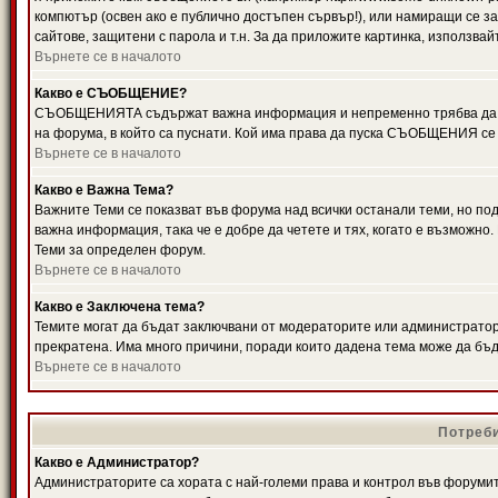
компютър (освен ако е публично достъпен сървър!), или намиращи се з
сайтове, защитени с парола и т.н. За да приложите картинка, използвай
Върнете се в началото
Какво е СЪОБЩЕНИЕ?
СЪОБЩЕНИЯТА съдържат важна информация и непременно трябва да ги
на форума, в който са пуснати. Кой има права да пуска СЪОБЩЕНИЯ се
Върнете се в началото
Какво е Важна Тема?
Важните Теми се показват във форума над всички останали теми, но 
важна информация, така че е добре да четете и тях, когато е възмож
Теми за определен форум.
Върнете се в началото
Какво е Заключена тема?
Темите могат да бъдат заключвани от модераторите или администратори
прекратена. Има много причини, поради които дадена тема може да бъ
Върнете се в началото
Потреби
Какво е Администратор?
Администраторите са хората с най-големи права и контрол във форумит