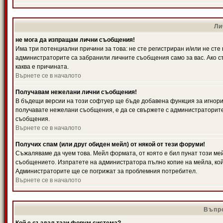
Ли
не мога да изпращам лични съобщения!
Има три потенциални причини за това: не сте регистриран и/или не ст
администраторите са забранили личните съобщения само за вас. Ако ст
каква е причината.
Върнете се в началото
Получавам нежелани лични съобщения!
В бъдещи версии на този софтуер ще бъде добавена функция за игнорира
получавате нежелани съобщения, е да се свържете с администраторите
съобщения.
Върнете се в началото
Получих спам (или друг обиден мейл) от някой от тези форуми!
Съжаляваме да чуем това. Мейл формата, от която е бил пунат този ме
съобщението. Изпратете на администратора пълно копие на мейла, кой
Администраторите ще се погрижат за проблемния потребител.
Върнете се в началото
Въпро