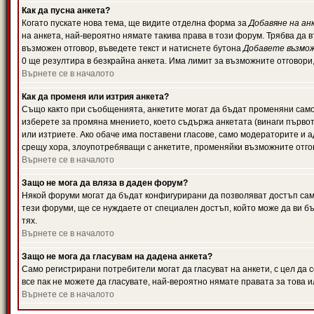
Как да пусна анкета?
Когато пускате нова тема, ще видите отделна форма за
Добавяне на ан
на анкета, най-вероятно нямате такива права в този форум. Трябва да 
възможен отговор, въведете текст и натиснете бутона
Добавете възмо
0 ще резултира в безкрайна анкета. Има лимит за възможните отговори
Върнете се в началото
Как да променя или изтрия анкета?
Също както при съобщенията, анкетите могат да бъдат променяни само 
изберете за промяна мнението, което съдържа анкетата (винаги първото
или изтриете. Ако обаче има поставени гласове, само модераторите и 
срещу хора, злоупотребяващи с анкетите, променяйки възможните отгов
Върнете се в началото
Защо не мога да вляза в даден форум?
Някой форуми могат да бъдат конфигурирани да позволяват достъп само 
тези форуми, ще се нуждаете от специален достъп, който може да ви 
тях.
Върнете се в началото
Защо не мога да гласувам на дадена анкета?
Само регистрирани потребители могат да гласуват на анкети, с цел да 
все пак не можете да гласувате, най-вероятно нямате правата за това и
Върнете се в началото