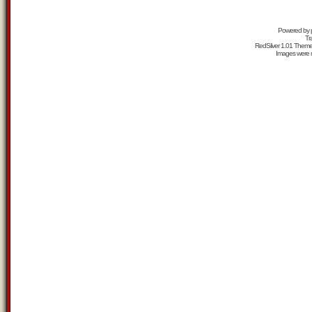
Powered by
Tr
RedSilver 1.01 Them
Images were