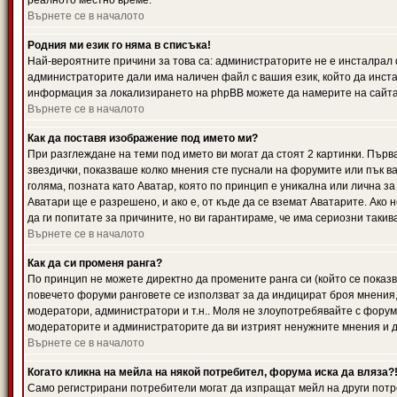
реалното местно време.
Върнете се в началото
Родния ми език го няма в списъка!
Най-вероятните причини за това са: администраторите не е инсталрал 
администраторите дали има наличен файл с вашия език, който да инста
информация за локализирането на phpBB можете да намерите на сайта 
Върнете се в началото
Как да поставя изображение под името ми?
При разглеждане на теми под името ви могат да стоят 2 картинки. Първ
звездички, показваше колко мнения сте пуснали на форумите или пък ва
голяма, позната като Аватар, която по принцип е уникална или лична 
Аватари ще е разрешено, и ако е, от къде да се вземат Аватарите. Ако
да ги попитате за причините, но ви гарантираме, че има сериозни такив
Върнете се в началото
Как да си променя ранга?
По принцип не можете директно да промените ранга си (който се показва
повечето форуми ранговете се използват за да индицират броя мнения,
модератори, администратори и т.н.. Моля не злоупотребявайте с форуми
модераторите и администраторите да ви изтрият ненужните мнения и да 
Върнете се в началото
Когато кликна на мейла на някой потребител, форума иска да вляза?
Само регистрирани потребители могат да изпращат мейл на други потр