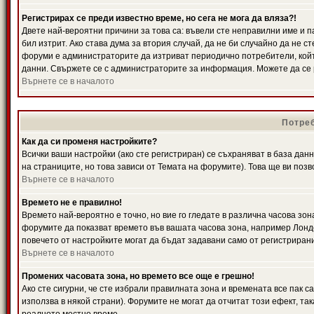
Регистрирах се преди известно време, но сега не мога да вляза?!
Двете най-вероятни причини за това са: въвели сте неправилни име и п
бил изтрит. Ако става дума за втория случай, да не би случайно да не
форуми е администраторите да изтриват периодично потребители, койт
данни. Свържете се с администраторите за информация. Можете да се р
Върнете се в началото
Потреб
Как да си променя настройките?
Всички ваши настройки (ако сте регистриран) се съхраняват в база данн
на страниците, но това зависи от Темата на форумите). Това ще ви поз
Върнете се в началото
Времето не е правилно!
Времето най-вероятно е точно, но вие го гледате в различна часова зон
форумите да показват времето във вашата часова зона, например Лондо
повечето от настройките могат да бъдат задавани само от регистрирани 
Върнете се в началото
Промених часовата зона, но времето все още е грешно!
Ако сте сигурни, че сте избрали правилната зона и времената все пак с
използва в някой страни). Форумите не могат да отчитат този ефект, та