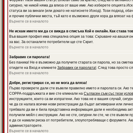
Форумът пази вашия статус
Влязъл
само за кратко, след като активност
сигурно, че никой няма да влиза от ваше име. Ако изберете опцията
Иск
статуса ви за винаги (или докато не натиснете Изход). Този подход, оба
и прочие публични места, тъй като е възможно други хора да влязат на
Върнете се в началото
Не искам името ми да се вижда в списъка Кой е онлайн. Как става то
Във вашия профил има специална опция за това:
Скриване на вашия о
за вас. За останалите потребители ще сте Скрит.
Върнете се в началото
Забравих си паролата!
Без паника! Не е възможно да получите старата си парола, но за сметка
отидете на Вход и кликнете
Забравих си паролата!
. След това просто с
Върнете се в началото
Добре, регистрирах се, но не мога да вляза!
Първо проверете дали сте въвели правилно името и паролата си. Ако те
COPPA-поддръжката и вие сте кликнали на
Съгласен съм със тези усло
инструкциите, които са ви изпратени. Ако това не е вашия случай, сигу
че да се налага всички нови регистрации да бъдат активирани или личн
трябвало да ви е била представена информация дали е необходима акти
получили мейл с инструкции. Ако не сте, сигурни ли сте, че сте въвели
е да се намали риска от потребители, злоупотребяващи с форумите. Ако
администраторите.
Върнете се в началото