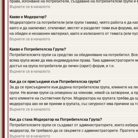
права, изгонване на потребители, създаване на потребителски групи и м
Върнете се в началото
Какво е Модератор?
Модераторите са потребители (или групи такива), чиято работа е да н
както и да заключват, отключват, местят и разделят теми във форума, к
на обиден и незаконен материал, както и излизането от темата (или пус
Върнете се в началото
Какво е Потребителска Група?
Потребителските групи са средство за обединяване на потребител. Всек
всяка група може да има индивидуални права. Така администраторите м
достъп на група потребители до личен (скрит) форум, и т.н.
Върнете се в началото
Как да се присъединя към Потребителска група?
За да се присъедините към дадена потребителска група, кликнете на л
групи. Не всички групи са
отворени
за членове, някой са затворени, а п
като кликнете на съответния бутон. Модератора на групата трябва да о
модератора ако не ви приеме в групата, със сигурност има причини за т
Върнете се в началото
Как да стана Модератор на Потребителска Група?
Потребителските групи се създават от администраторите, които избират
модератор, би трябвало да се свържете с администраторите. Пратете
Върнете се в началото