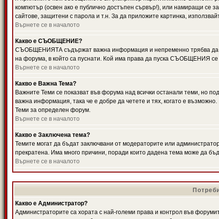
компютър (освен ако е публично достъпен сървър!), или намиращи се з
сайтове, защитени с парола и т.н. За да приложите картинка, използвай
Върнете се в началото
Какво е СЪОБЩЕНИЕ?
СЪОБЩЕНИЯТА съдържат важна информация и непременно трябва да ги
на форума, в който са пуснати. Кой има права да пуска СЪОБЩЕНИЯ се
Върнете се в началото
Какво е Важна Тема?
Важните Теми се показват във форума над всички останали теми, но 
важна информация, така че е добре да четете и тях, когато е възмож
Теми за определен форум.
Върнете се в началото
Какво е Заключена тема?
Темите могат да бъдат заключвани от модераторите или администратори
прекратена. Има много причини, поради които дадена тема може да бъ
Върнете се в началото
Потреби
Какво е Администратор?
Администраторите са хората с най-големи права и контрол във форумит