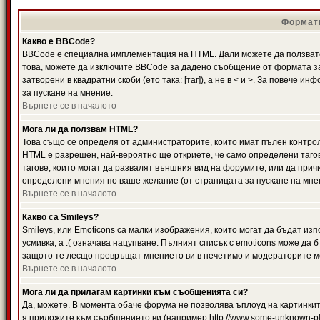
Формати
Какво е BBCode?
BBCode е специална имплементация на HTML. Дали можете да ползвате
това, можете да изключите BBCode за дадено съобщение от формата за
затворени в квадратни скоби (ето така: [таг]), а не в < и >. За повече
за пускане на мнение.
Върнете се в началото
Мога ли да ползвам HTML?
Това също се определя от администраторите, които имат пълен контро
HTML е разрешен, най-вероятно ще откриете, че само определени тагов
тагове, които могат да развалят външния вид на форумите, или да прич
определени мнения по ваше желание (от страницата за пускане на мне
Върнете се в началото
Какво са Smileys?
Smileys, или Emoticons са малки изображения, които могат да бъдат изп
усмивка, а :( означава нацупване. Пълният списък с emoticons може да б
защото те лесщо превръщат мнението ви в нечетимо и модераторите мо
Върнете се в началото
Мога ли да прилагам картинки към съобщенията си?
Да, можете. В момента обаче форума не позволява ъплоуд на картинките
я приложите към съобщението ви (например http://www.some-unknown-pla