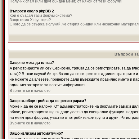
Получих спам (или друг обиден мейл) от някой от тези форуми!
Въпроси около phpBB 2
Кой е създал тази форум система?
Защо няма X функция?
С кого да се свържа в случай, че открия обидни или незаконни материа
Въпроси за
Защо не мога да вляза?
А регистрирахте ли се? Сериозно, трябва да се регистрирате, за да вле
така)? В този случай би трябвало да се свържете с администраторите и д
не можете да влезете, проверете дали въвеждате правилно името и паро
администраторите за повече информация.
Върнете се в началото
Защо въобще трябва да се регистрирам?
Може и да не се наложи. От администраторите на форумите зависи дали
обаче, регистрацията ще ви даде достъп до специални функции, недост
на мейл през форума, участие в потребителски групи и други. Регистра
Върнете се в началото
Защо излизам автоматично?