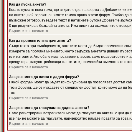
Как да пусна анкета?
Когато пускате нова тема, ще видите отделна форма за
Добавяне на ан
на анкета, най-вероятно нямате такива права в този форум. Трябва да 
възможен отговор, въведете текст и натиснете бутона
Добавете възмо
0 ще резултира в безкрайна анкета. Има лимит за възможните отговори
Върнете се в началото
Как да променя или изтрия анкета?
Също както при съобщенията, анкетите могат да бъдат променяни само 
изберете за промяна мнението, което съдържа анкетата (винаги първото
или изтриете. Ако обаче има поставени гласове, само модераторите и 
срещу хора, злоупотребяващи с анкетите, променяйки възможните отгов
Върнете се в началото
Защо не мога да вляза в даден форум?
Някой форуми могат да бъдат конфигурирани да позволяват достъп само 
тези форуми, ще се нуждаете от специален достъп, който може да ви 
тях.
Върнете се в началото
Защо не мога да гласувам на дадена анкета?
Само регистрирани потребители могат да гласуват на анкети, с цел да 
все пак не можете да гласувате, най-вероятно нямате правата за това и
Върнете се в началото