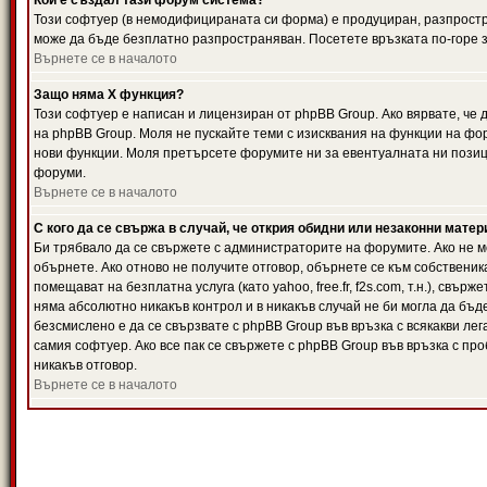
Кой е създал тази форум система?
Този софтуер (в немодифицираната си форма) е продуциран, разпрост
може да бъде безплатно разпространяван. Посетете връзката по-горе з
Върнете се в началото
Защо няма X функция?
Този софтуер е написан и лицензиран от phpBB Group. Ако вярвате, че
на phpBB Group. Моля не пускайте теми с изисквания на функции на фор
нови функции. Моля претърсете форумите ни за евентуалната ни позиц
форуми.
Върнете се в началото
С кого да се свържа в случай, че открия обидни или незаконни мате
Би трябвало да се свържете с администраторите на форумите. Ако не мо
обърнете. Ако отново не получите отговор, обърнете се към собственика
помещават на безплатна услуга (като yahoo, free.fr, f2s.com, т.н.), свъ
няма абсолютно никакъв контрол и в никакъв случай не би могла да бъд
безсмислено е да се свързвате с phpBB Group във връзка с всякакви лег
самия софтуер. Ако все пак се свържете с phpBB Group във връзка с пр
никакъв отговор.
Върнете се в началото