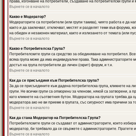
права, изгонване на потребители, създаване на потребителски групи и м
Върнете се в началото
Какво е Модератор?
Модераторите са потребители (или групи такива), чиято работа е да н
както и да заключват, отключват, местят и разделят теми във форума, к
на обиден и незаконен материал, както и излизането от темата (или пус
Върнете се в началото
Какво е Потребителска Група?
Потребителските групи са средство за обединяване на потребител. Всек
всяка група може да има индивидуални права. Така администраторите м
достъп на група потребители до личен (скрит) форум, и т.н.
Върнете се в началото
Как да се присъединя към Потребителска група?
За да се присъедините към дадена потребителска група, кликнете на л
групи. Не всички групи са
отворени
за членове, някой са затворени, а п
като кликнете на съответния бутон. Модератора на групата трябва да о
модератора ако не ви приеме в групата, със сигурност има причини за т
Върнете се в началото
Как да стана Модератор на Потребителска Група?
Потребителските групи се създават от администраторите, които избират
модератор, би трябвало да се свържете с администраторите. Пратете
Върнете се в началото