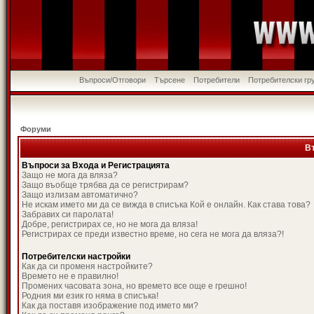
Въпроси/Отговори
Търсене
Потребители
Потребителски гр
Форуми
В
Въпроси за Входа и Регистрацията
Защо не мога да вляза?
Защо въобще трябва да се регистрирам?
Защо излизам автоматично?
Не искам името ми да се вижда в списъка Кой е онлайн. Как става това?
Забравих си паролата!
Добре, регистрирах се, но не мога да вляза!
Регистрирах се преди известно време, но сега не мога да вляза?!
Потребителски настройки
Как да си променя настройките?
Времето не е правилно!
Промених часовата зона, но времето все още е грешно!
Родния ми език го няма в списъка!
Как да поставя изображение под името ми?