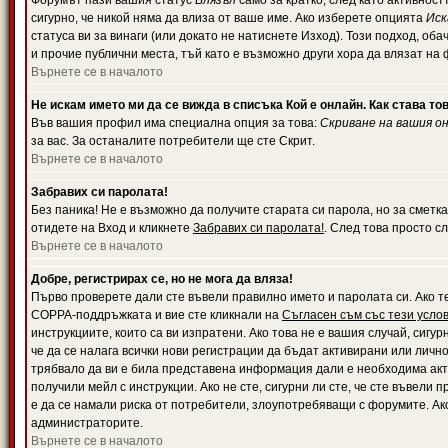
Форумът пази вашия статус
Влязъл
само за кратко, след като активност
сигурно, че никой няма да влиза от ваше име. Ако изберете опцията
Иск
статуса ви за винаги (или докато не натиснете Изход). Този подход, оба
и прочие публични места, тъй като е възможно други хора да влязат на
Върнете се в началото
Не искам името ми да се вижда в списъка Кой е онлайн. Как става то
Във вашия профил има специална опция за това:
Скриване на вашия о
за вас. За останалите потребители ще сте Скрит.
Върнете се в началото
Забравих си паролата!
Без паника! Не е възможно да получите старата си парола, но за сметка
отидете на Вход и кликнете
Забравих си паролата!
. След това просто с
Върнете се в началото
Добре, регистрирах се, но не мога да вляза!
Първо проверете дали сте въвели правилно името и паролата си. Ако те
COPPA-поддръжката и вие сте кликнали на
Съгласен съм със тези усло
инструкциите, които са ви изпратени. Ако това не е вашия случай, сигу
че да се налага всички нови регистрации да бъдат активирани или личн
трябвало да ви е била представена информация дали е необходима акти
получили мейл с инструкции. Ако не сте, сигурни ли сте, че сте въвели
е да се намали риска от потребители, злоупотребяващи с форумите. Ако
администраторите.
Върнете се в началото