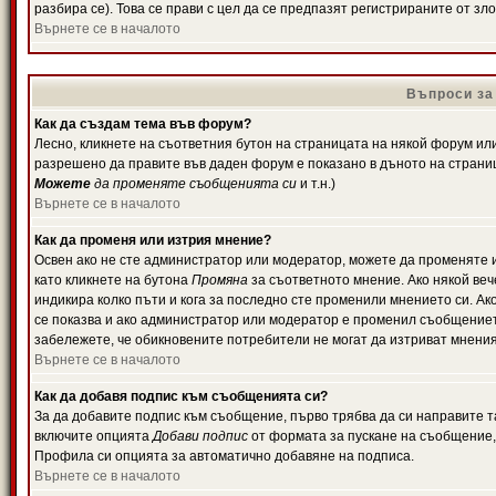
разбира се). Това се прави с цел да се предпазят регистрираните от з
Върнете се в началото
Въпроси за
Как да създам тема във форум?
Лесно, кликнете на съответния бутон на страницата на някой форум или 
разрешено да правите във даден форум е показано в дъното на страни
Можете
да променяте съобщенията си
и т.н.)
Върнете се в началото
Как да променя или изтрия мнение?
Освен ако не сте администратор или модератор, можете да променяте 
като кликнете на бутона
Промяна
за съответното мнение. Ако някой вече
индикира колко пъти и кога за последно сте променили мнението си. Ако 
се показва и ако администратор или модератор е променил съобщениет
забележете, че обикновените потребители не могат да изтриват мненият
Върнете се в началото
Как да добавя подпис към съобщенията си?
За да добавите подпис към съобщение, първо трябва да си направите т
включите опцията
Добави подпис
от формата за пускане на съобщение, 
Профила си опцията за автоматично добавяне на подписа.
Върнете се в началото