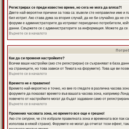
Регистрирах се преди известно време, но сега не мога да вляза?!
Двете най-вероятни причини за това са: въвели сте неправилни име и п
бил изтрит. Ако става дума за втория случай, да не би случайно да не
форуми е администраторите да изтриват периодично потребители, койт
данни. Свържете се с администраторите за информация. Можете да се р
Върнете се в началото
Потреб
Как да си променя настройките?
Всички ваши настройки (ако сте регистриран) се съхраняват в база данн
на страниците, но това зависи от Темата на форумите). Това ще ви поз
Върнете се в началото
Времето не е правилно!
Времето най-вероятно е точно, но вие го гледате в различна часова зон
форумите да показват времето във вашата часова зона, например Лондо
повечето от настройките могат да бъдат задавани само от регистрирани 
Върнете се в началото
Промених часовата зона, но времето все още е грешно!
Ако сте сигурни, че сте избрали правилната зона и времената все пак с
използва в някой страни). Форумите не могат да отчитат този ефект, та