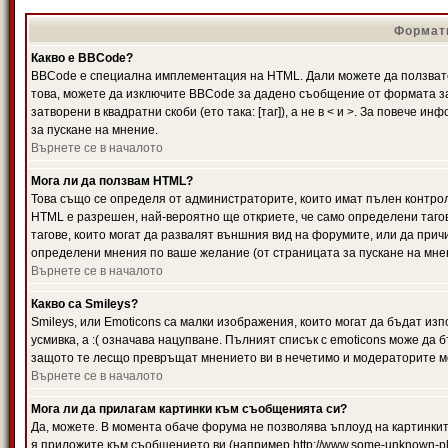
Формати
Какво е BBCode?
BBCode е специална имплементация на HTML. Дали можете да ползвате
това, можете да изключите BBCode за дадено съобщение от формата за
затворени в квадратни скоби (ето така: [таг]), а не в < и >. За повече
за пускане на мнение.
Върнете се в началото
Мога ли да ползвам HTML?
Това също се определя от администраторите, които имат пълен контро
HTML е разрешен, най-вероятно ще откриете, че само определени тагов
тагове, които могат да развалят външния вид на форумите, или да прич
определени мнения по ваше желание (от страницата за пускане на мне
Върнете се в началото
Какво са Smileys?
Smileys, или Emoticons са малки изображения, които могат да бъдат изп
усмивка, а :( означава нацупване. Пълният списък с emoticons може да б
защото те лесщо превръщат мнението ви в нечетимо и модераторите мо
Върнете се в началото
Мога ли да прилагам картинки към съобщенията си?
Да, можете. В момента обаче форума не позволява ъплоуд на картинките
я приложите към съобщението ви (например http://www.some-unknown-pla