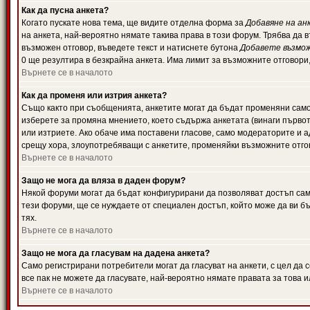
Как да пусна анкета?
Когато пускате нова тема, ще видите отделна форма за
Добавяне на ан
на анкета, най-вероятно нямате такива права в този форум. Трябва да 
възможен отговор, въведете текст и натиснете бутона
Добавете възмо
0 ще резултира в безкрайна анкета. Има лимит за възможните отговори
Върнете се в началото
Как да променя или изтрия анкета?
Също както при съобщенията, анкетите могат да бъдат променяни само 
изберете за промяна мнението, което съдържа анкетата (винаги първото
или изтриете. Ако обаче има поставени гласове, само модераторите и 
срещу хора, злоупотребяващи с анкетите, променяйки възможните отгов
Върнете се в началото
Защо не мога да вляза в даден форум?
Някой форуми могат да бъдат конфигурирани да позволяват достъп само 
тези форуми, ще се нуждаете от специален достъп, който може да ви 
тях.
Върнете се в началото
Защо не мога да гласувам на дадена анкета?
Само регистрирани потребители могат да гласуват на анкети, с цел да 
все пак не можете да гласувате, най-вероятно нямате правата за това и
Върнете се в началото