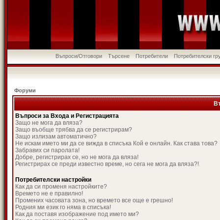
Въпроси/Отговори
Търсене
Потребители
Потребителски гр
Форуми
В
Въпроси за Входа и Регистрацията
Защо не мога да вляза?
Защо въобще трябва да се регистрирам?
Защо излизам автоматично?
Не искам името ми да се вижда в списъка Кой е онлайн. Как става това?
Забравих си паролата!
Добре, регистрирах се, но не мога да вляза!
Регистрирах се преди известно време, но сега не мога да вляза?!
Потребителски настройки
Как да си променя настройките?
Времето не е правилно!
Промених часовата зона, но времето все още е грешно!
Родния ми език го няма в списъка!
Как да поставя изображение под името ми?