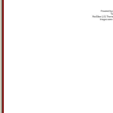
Powered by
Tr
RedSilver 1.01 Them
Images were