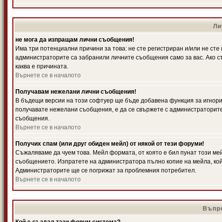
Ли
не мога да изпращам лични съобщения!
Има три потенциални причини за това: не сте регистриран и/или не ст
администраторите са забранили личните съобщения само за вас. Ако ст
каква е причината.
Върнете се в началото
Получавам нежелани лични съобщения!
В бъдещи версии на този софтуер ще бъде добавена функция за игнорира
получавате нежелани съобщения, е да се свържете с администраторите
съобщения.
Върнете се в началото
Получих спам (или друг обиден мейл) от някой от тези форуми!
Съжаляваме да чуем това. Мейл формата, от която е бил пунат този ме
съобщението. Изпратете на администратора пълно копие на мейла, кой
Администраторите ще се погрижат за проблемния потребител.
Върнете се в началото
Въпро