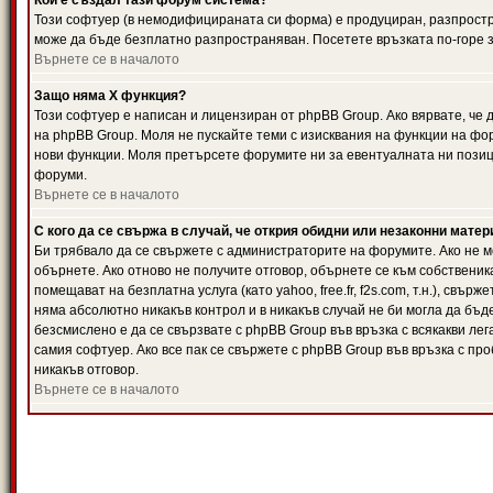
Кой е създал тази форум система?
Този софтуер (в немодифицираната си форма) е продуциран, разпрост
може да бъде безплатно разпространяван. Посетете връзката по-горе з
Върнете се в началото
Защо няма X функция?
Този софтуер е написан и лицензиран от phpBB Group. Ако вярвате, че
на phpBB Group. Моля не пускайте теми с изисквания на функции на фор
нови функции. Моля претърсете форумите ни за евентуалната ни позиц
форуми.
Върнете се в началото
С кого да се свържа в случай, че открия обидни или незаконни мате
Би трябвало да се свържете с администраторите на форумите. Ако не мо
обърнете. Ако отново не получите отговор, обърнете се към собственика
помещават на безплатна услуга (като yahoo, free.fr, f2s.com, т.н.), свъ
няма абсолютно никакъв контрол и в никакъв случай не би могла да бъд
безсмислено е да се свързвате с phpBB Group във връзка с всякакви лег
самия софтуер. Ако все пак се свържете с phpBB Group във връзка с пр
никакъв отговор.
Върнете се в началото