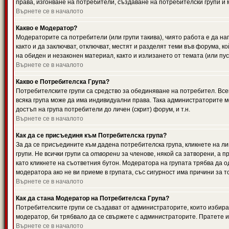
права, изгонване на потребители, създаване на потребителски групи и м
Върнете се в началото
Какво е Модератор?
Модераторите са потребители (или групи такива), чиято работа е да н
както и да заключват, отключват, местят и разделят теми във форума, к
на обиден и незаконен материал, както и излизането от темата (или пус
Върнете се в началото
Какво е Потребителска Група?
Потребителските групи са средство за обединяване на потребител. Всек
всяка група може да има индивидуални права. Така администраторите м
достъп на група потребители до личен (скрит) форум, и т.н.
Върнете се в началото
Как да се присъединя към Потребителска група?
За да се присъедините към дадена потребителска група, кликнете на л
групи. Не всички групи са
отворени
за членове, някой са затворени, а п
като кликнете на съответния бутон. Модератора на групата трябва да о
модератора ако не ви приеме в групата, със сигурност има причини за т
Върнете се в началото
Как да стана Модератор на Потребителска Група?
Потребителските групи се създават от администраторите, които избират
модератор, би трябвало да се свържете с администраторите. Пратете
Върнете се в началото