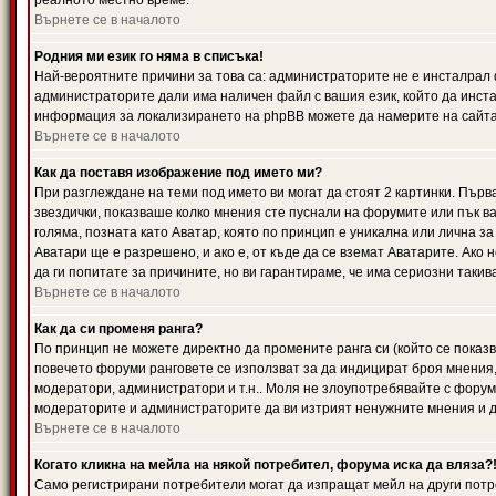
реалното местно време.
Върнете се в началото
Родния ми език го няма в списъка!
Най-вероятните причини за това са: администраторите не е инсталрал 
администраторите дали има наличен файл с вашия език, който да инста
информация за локализирането на phpBB можете да намерите на сайта 
Върнете се в началото
Как да поставя изображение под името ми?
При разглеждане на теми под името ви могат да стоят 2 картинки. Първ
звездички, показваше колко мнения сте пуснали на форумите или пък ва
голяма, позната като Аватар, която по принцип е уникална или лична 
Аватари ще е разрешено, и ако е, от къде да се вземат Аватарите. Ако
да ги попитате за причините, но ви гарантираме, че има сериозни такив
Върнете се в началото
Как да си променя ранга?
По принцип не можете директно да промените ранга си (който се показва
повечето форуми ранговете се използват за да индицират броя мнения,
модератори, администратори и т.н.. Моля не злоупотребявайте с форуми
модераторите и администраторите да ви изтрият ненужните мнения и да 
Върнете се в началото
Когато кликна на мейла на някой потребител, форума иска да вляза?
Само регистрирани потребители могат да изпращат мейл на други потр