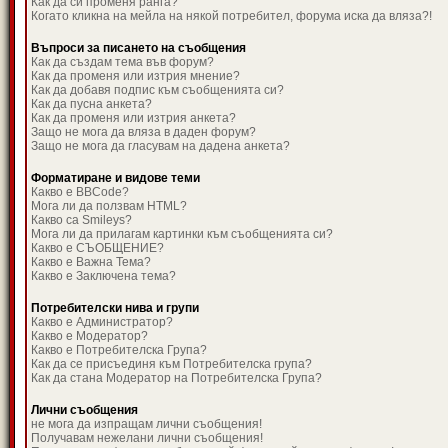
Как да си променя ранга?
Когато кликна на мейла на някой потребител, форума иска да вляза?!
Въпроси за писането на съобщения
Как да създам тема във форум?
Как да променя или изтрия мнение?
Как да добавя подпис към съобщенията си?
Как да пусна анкета?
Как да променя или изтрия анкета?
Защо не мога да вляза в даден форум?
Защо не мога да гласувам на дадена анкета?
Форматиране и видове теми
Какво е BBCode?
Мога ли да ползвам HTML?
Какво са Smileys?
Мога ли да прилагам картинки към съобщенията си?
Какво е СЪОБЩЕНИЕ?
Какво е Важна Тема?
Какво е Заключена тема?
Потребителски нива и групи
Какво е Администратор?
Какво е Модератор?
Какво е Потребителска Група?
Как да се присъединя към Потребителска група?
Как да стана Модератор на Потребителска Група?
Лични съобщения
не мога да изпращам лични съобщения!
Получавам нежелани лични съобщения!