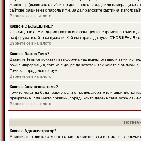
компютър (освен ако е публично достъпен сървър!), или намиращи се з
сайтове, защитени с парола и т.н. За да приложите картинка, използвай
Върнете се в началото
Какво е СЪОБЩЕНИЕ?
СЪОБЩЕНИЯТА съдържат важна информация и непременно трябва да ги
на форума, в който са пуснати. Кой има права да пуска СЪОБЩЕНИЯ се
Върнете се в началото
Какво е Важна Тема?
Важните Теми се показват във форума над всички останали теми, но 
важна информация, така че е добре да четете и тях, когато е възмож
Теми за определен форум.
Върнете се в началото
Какво е Заключена тема?
Темите могат да бъдат заключвани от модераторите или администратори
прекратена. Има много причини, поради които дадена тема може да бъ
Върнете се в началото
Потреби
Какво е Администратор?
Администраторите са хората с най-големи права и контрол във форумит