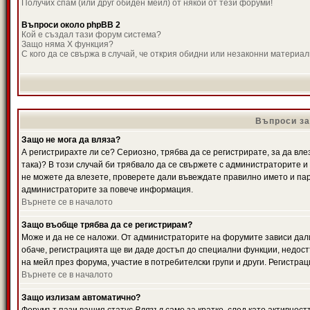
Получих спам (или друг обиден мейл) от някой от тези форуми!
Въпроси около phpBB 2
Кой е създал тази форум система?
Защо няма X функция?
С кого да се свържа в случай, че открия обидни или незаконни материа
Въпроси за
Защо не мога да вляза?
А регистрирахте ли се? Сериозно, трябва да се регистрирате, за да вле
така)? В този случай би трябвало да се свържете с администраторите и д
не можете да влезете, проверете дали въвеждате правилно името и паро
администраторите за повече информация.
Върнете се в началото
Защо въобще трябва да се регистрирам?
Може и да не се наложи. От администраторите на форумите зависи дали
обаче, регистрацията ще ви даде достъп до специални функции, недост
на мейл през форума, участие в потребителски групи и други. Регистра
Върнете се в началото
Защо излизам автоматично?