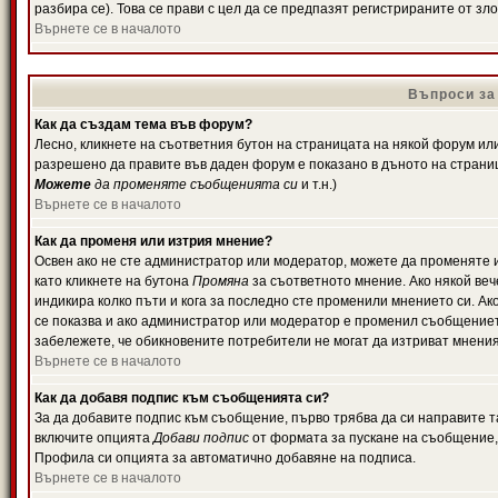
разбира се). Това се прави с цел да се предпазят регистрираните от з
Върнете се в началото
Въпроси за
Как да създам тема във форум?
Лесно, кликнете на съответния бутон на страницата на някой форум или 
разрешено да правите във даден форум е показано в дъното на страни
Можете
да променяте съобщенията си
и т.н.)
Върнете се в началото
Как да променя или изтрия мнение?
Освен ако не сте администратор или модератор, можете да променяте 
като кликнете на бутона
Промяна
за съответното мнение. Ако някой вече
индикира колко пъти и кога за последно сте променили мнението си. Ако 
се показва и ако администратор или модератор е променил съобщениет
забележете, че обикновените потребители не могат да изтриват мненият
Върнете се в началото
Как да добавя подпис към съобщенията си?
За да добавите подпис към съобщение, първо трябва да си направите т
включите опцията
Добави подпис
от формата за пускане на съобщение, 
Профила си опцията за автоматично добавяне на подписа.
Върнете се в началото