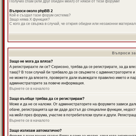
Получих спам (или друг обиден мейл) от някой от тези форуми!
Въпроси около phpBB 2
Кой е създал тази форум система?
Защо няма X функция?
С кого да се свържа в случай, че открия обидни или незаконни материа
Въпроси за
Защо не мога да вляза?
А регистрирахте ли се? Сериозно, трябва да се регистрирате, за да вле
така)? В този случай би трябвало да се свържете с администраторите и д
не можете да влезете, проверете дали въвеждате правилно името и паро
администраторите за повече информация.
Върнете се в началото
Защо въобще трябва да се регистрирам?
Може и да не се наложи. От администраторите на форумите зависи дали
обаче, регистрацията ще ви даде достъп до специални функции, недост
на мейл през форума, участие в потребителски групи и други. Регистра
Върнете се в началото
Защо излизам автоматично?