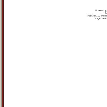
Powered by
Tr
RedSilver 1.01 Them
Images were