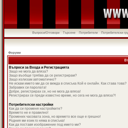
Въпроси/Отговори
Търсене
Потребители
Потребителски гр
Форуми
В
Въпроси за Входа и Регистрацията
Защо не мога да вляза?
Защо въобще трябва да се регистрирам?
Защо излизам автоматично?
Не искам името ми да се вижда в списъка Кой е онлайн. Как става това?
Забравих си паролата!
Добре, регистрирах се, но не мога да вляза!
Регистрирах се преди известно време, но сега не мога да вляза?!
Потребителски настройки
Как да си променя настройките?
Времето не е правилно!
Промених часовата зона, но времето все още е грешно!
Родния ми език го няма в списъка!
Как да поставя изображение под името ми?