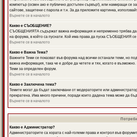
компютър (освен ако е публично достъпен сървър!), или намиращи се з
сайтове, защитени с парола и т.н. За да приложите картинка, използвай
Върнете се в началото
Какво е СЪОБЩЕНИЕ?
СЪОБЩЕНИЯТА съдържат важна информация и непременно трябва да ги
на форума, в който са пуснати. Кой има права да пуска СЪОБЩЕНИЯ се
Върнете се в началото
Какво е Важна Тема?
Важните Теми се показват във форума над всички останали теми, но 
важна информация, така че е добре да четете и тях, когато е възмож
Теми за определен форум.
Върнете се в началото
Какво е Заключена тема?
Темите могат да бъдат заключвани от модераторите или администратори
прекратена. Има много причини, поради които дадена тема може да бъ
Върнете се в началото
Потреби
Какво е Администратор?
Администраторите са хората с най-големи права и контрол във форумит