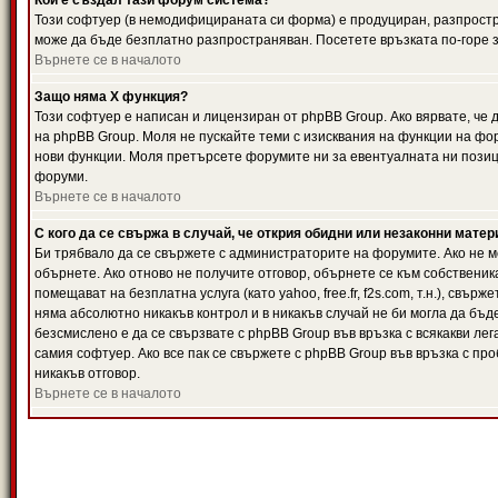
Кой е създал тази форум система?
Този софтуер (в немодифицираната си форма) е продуциран, разпрост
може да бъде безплатно разпространяван. Посетете връзката по-горе з
Върнете се в началото
Защо няма X функция?
Този софтуер е написан и лицензиран от phpBB Group. Ако вярвате, че
на phpBB Group. Моля не пускайте теми с изисквания на функции на фор
нови функции. Моля претърсете форумите ни за евентуалната ни позиц
форуми.
Върнете се в началото
С кого да се свържа в случай, че открия обидни или незаконни мате
Би трябвало да се свържете с администраторите на форумите. Ако не мо
обърнете. Ако отново не получите отговор, обърнете се към собственика
помещават на безплатна услуга (като yahoo, free.fr, f2s.com, т.н.), свъ
няма абсолютно никакъв контрол и в никакъв случай не би могла да бъд
безсмислено е да се свързвате с phpBB Group във връзка с всякакви лег
самия софтуер. Ако все пак се свържете с phpBB Group във връзка с пр
никакъв отговор.
Върнете се в началото