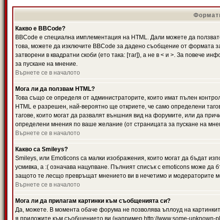
Формати
Какво е BBCode?
BBCode е специална имплементация на HTML. Дали можете да ползвате
това, можете да изключите BBCode за дадено съобщение от формата за
затворени в квадратни скоби (ето така: [таг]), а не в < и >. За повече
за пускане на мнение.
Върнете се в началото
Мога ли да ползвам HTML?
Това също се определя от администраторите, които имат пълен контро
HTML е разрешен, най-вероятно ще откриете, че само определени тагов
тагове, които могат да развалят външния вид на форумите, или да прич
определени мнения по ваше желание (от страницата за пускане на мне
Върнете се в началото
Какво са Smileys?
Smileys, или Emoticons са малки изображения, които могат да бъдат изп
усмивка, а :( означава нацупване. Пълният списък с emoticons може да б
защото те лесщо превръщат мнението ви в нечетимо и модераторите мо
Върнете се в началото
Мога ли да прилагам картинки към съобщенията си?
Да, можете. В момента обаче форума не позволява ъплоуд на картинките
я приложите към съобщението ви (например http://www.some-unknown-pla