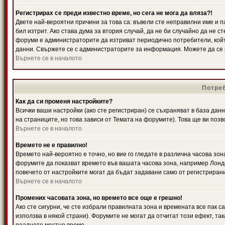
Регистрирах се преди известно време, но сега не мога да вляза?!
Двете най-вероятни причини за това са: въвели сте неправилни име и п
бил изтрит. Ако става дума за втория случай, да не би случайно да не
форуми е администраторите да изтриват периодично потребители, койт
данни. Свържете се с администраторите за информация. Можете да се р
Върнете се в началото
Потреб
Как да си променя настройките?
Всички ваши настройки (ако сте регистриран) се съхраняват в база данн
на страниците, но това зависи от Темата на форумите). Това ще ви поз
Върнете се в началото
Времето не е правилно!
Времето най-вероятно е точно, но вие го гледате в различна часова зон
форумите да показват времето във вашата часова зона, например Лондо
повечето от настройките могат да бъдат задавани само от регистрирани 
Върнете се в началото
Промених часовата зона, но времето все още е грешно!
Ако сте сигурни, че сте избрали правилната зона и времената все пак с
използва в някой страни). Форумите не могат да отчитат този ефект, та