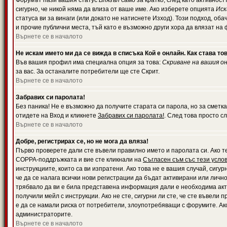
Форумът пази вашия статус
Влязъл
само за кратко, след като активност
сигурно, че никой няма да влиза от ваше име. Ако изберете опцията
Иск
статуса ви за винаги (или докато не натиснете Изход). Този подход, оба
и прочие публични места, тъй като е възможно други хора да влязат на
Върнете се в началото
Не искам името ми да се вижда в списъка Кой е онлайн. Как става то
Във вашия профил има специална опция за това:
Скриване на вашия о
за вас. За останалите потребители ще сте Скрит.
Върнете се в началото
Забравих си паролата!
Без паника! Не е възможно да получите старата си парола, но за сметка
отидете на Вход и кликнете
Забравих си паролата!
. След това просто с
Върнете се в началото
Добре, регистрирах се, но не мога да вляза!
Първо проверете дали сте въвели правилно името и паролата си. Ако те
COPPA-поддръжката и вие сте кликнали на
Съгласен съм със тези усло
инструкциите, които са ви изпратени. Ако това не е вашия случай, сигу
че да се налага всички нови регистрации да бъдат активирани или личн
трябвало да ви е била представена информация дали е необходима акти
получили мейл с инструкции. Ако не сте, сигурни ли сте, че сте въвели
е да се намали риска от потребители, злоупотребяващи с форумите. Ако
администраторите.
Върнете се в началото