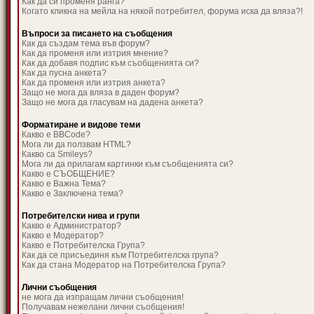
Как да си променя ранга?
Когато кликна на мейла на някой потребител, форума иска да вляза?!
Въпроси за писането на съобщения
Как да създам тема във форум?
Как да променя или изтрия мнение?
Как да добавя подпис към съобщенията си?
Как да пусна анкета?
Как да променя или изтрия анкета?
Защо не мога да вляза в даден форум?
Защо не мога да гласувам на дадена анкета?
Форматиране и видове теми
Какво е BBCode?
Мога ли да ползвам HTML?
Какво са Smileys?
Мога ли да прилагам картинки към съобщенията си?
Какво е СЪОБЩЕНИЕ?
Какво е Важна Тема?
Какво е Заключена тема?
Потребителски нива и групи
Какво е Администратор?
Какво е Модератор?
Какво е Потребителска Група?
Как да се присъединя към Потребителска група?
Как да стана Модератор на Потребителска Група?
Лични съобщения
не мога да изпращам лични съобщения!
Получавам нежелани лични съобщения!