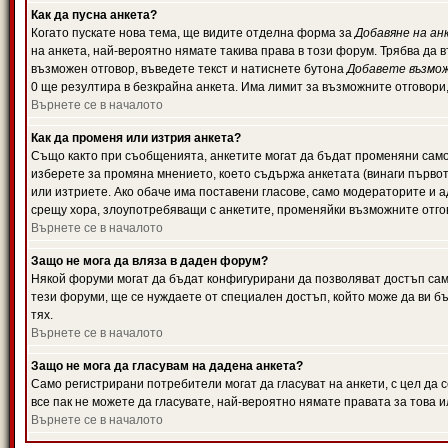
Как да пусна анкета?
Когато пускате нова тема, ще видите отделна форма за
Добавяне на ан
на анкета, най-вероятно нямате такива права в този форум. Трябва да 
възможен отговор, въведете текст и натиснете бутона
Добавете възмо
0 ще резултира в безкрайна анкета. Има лимит за възможните отговори
Върнете се в началото
Как да променя или изтрия анкета?
Също както при съобщенията, анкетите могат да бъдат променяни само 
изберете за промяна мнението, което съдържа анкетата (винаги първото
или изтриете. Ако обаче има поставени гласове, само модераторите и 
срещу хора, злоупотребяващи с анкетите, променяйки възможните отгов
Върнете се в началото
Защо не мога да вляза в даден форум?
Някой форуми могат да бъдат конфигурирани да позволяват достъп само 
тези форуми, ще се нуждаете от специален достъп, който може да ви 
тях.
Върнете се в началото
Защо не мога да гласувам на дадена анкета?
Само регистрирани потребители могат да гласуват на анкети, с цел да 
все пак не можете да гласувате, най-вероятно нямате правата за това и
Върнете се в началото