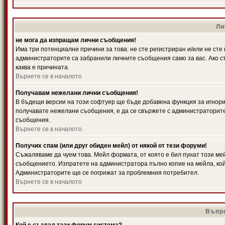
Ли
не мога да изпращам лични съобщения!
Има три потенциални причини за това: не сте регистриран и/или не ст
администраторите са забранили личните съобщения само за вас. Ако ст
каква е причината.
Върнете се в началото
Получавам нежелани лични съобщения!
В бъдещи версии на този софтуер ще бъде добавена функция за игнорира
получавате нежелани съобщения, е да се свържете с администраторите
съобщения.
Върнете се в началото
Получих спам (или друг обиден мейл) от някой от тези форуми!
Съжаляваме да чуем това. Мейл формата, от която е бил пунат този ме
съобщението. Изпратете на администратора пълно копие на мейла, кой
Администраторите ще се погрижат за проблемния потребител.
Върнете се в началото
Въпро