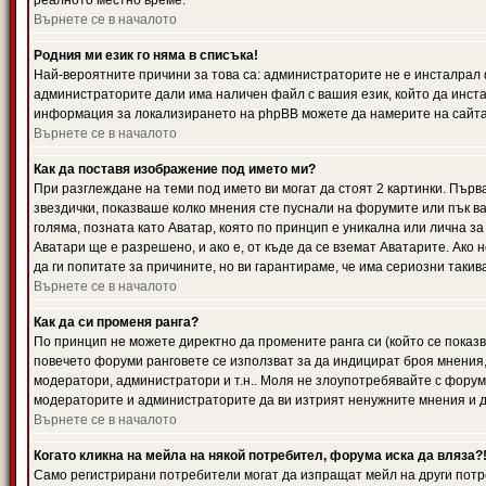
реалното местно време.
Върнете се в началото
Родния ми език го няма в списъка!
Най-вероятните причини за това са: администраторите не е инсталрал 
администраторите дали има наличен файл с вашия език, който да инста
информация за локализирането на phpBB можете да намерите на сайта 
Върнете се в началото
Как да поставя изображение под името ми?
При разглеждане на теми под името ви могат да стоят 2 картинки. Първ
звездички, показваше колко мнения сте пуснали на форумите или пък ва
голяма, позната като Аватар, която по принцип е уникална или лична 
Аватари ще е разрешено, и ако е, от къде да се вземат Аватарите. Ако
да ги попитате за причините, но ви гарантираме, че има сериозни такив
Върнете се в началото
Как да си променя ранга?
По принцип не можете директно да промените ранга си (който се показва
повечето форуми ранговете се използват за да индицират броя мнения,
модератори, администратори и т.н.. Моля не злоупотребявайте с форуми
модераторите и администраторите да ви изтрият ненужните мнения и да 
Върнете се в началото
Когато кликна на мейла на някой потребител, форума иска да вляза?
Само регистрирани потребители могат да изпращат мейл на други потр