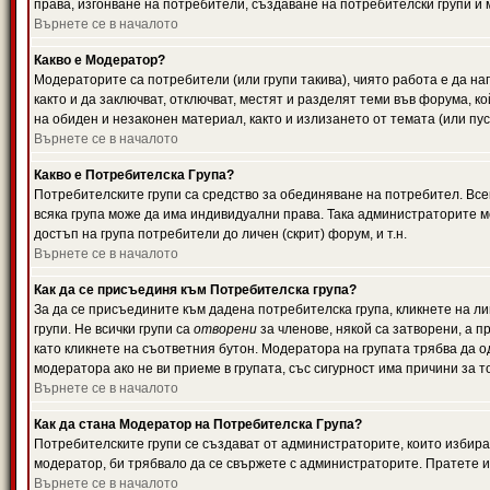
права, изгонване на потребители, създаване на потребителски групи и м
Върнете се в началото
Какво е Модератор?
Модераторите са потребители (или групи такива), чиято работа е да н
както и да заключват, отключват, местят и разделят теми във форума, к
на обиден и незаконен материал, както и излизането от темата (или пус
Върнете се в началото
Какво е Потребителска Група?
Потребителските групи са средство за обединяване на потребител. Всек
всяка група може да има индивидуални права. Така администраторите м
достъп на група потребители до личен (скрит) форум, и т.н.
Върнете се в началото
Как да се присъединя към Потребителска група?
За да се присъедините към дадена потребителска група, кликнете на л
групи. Не всички групи са
отворени
за членове, някой са затворени, а п
като кликнете на съответния бутон. Модератора на групата трябва да о
модератора ако не ви приеме в групата, със сигурност има причини за т
Върнете се в началото
Как да стана Модератор на Потребителска Група?
Потребителските групи се създават от администраторите, които избират
модератор, би трябвало да се свържете с администраторите. Пратете
Върнете се в началото