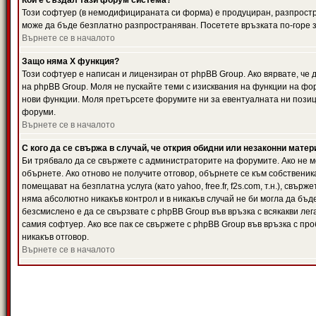
Кой е създал тази форум система?
Този софтуер (в немодифицираната си форма) е продуциран, разпрост
може да бъде безплатно разпространяван. Посетете връзката по-горе з
Върнете се в началото
Защо няма X функция?
Този софтуер е написан и лицензиран от phpBB Group. Ако вярвате, че
на phpBB Group. Моля не пускайте теми с изисквания на функции на фор
нови функции. Моля претърсете форумите ни за евентуалната ни позиц
форуми.
Върнете се в началото
С кого да се свържа в случай, че открия обидни или незаконни мате
Би трябвало да се свържете с администраторите на форумите. Ако не мо
обърнете. Ако отново не получите отговор, обърнете се към собственика
помещават на безплатна услуга (като yahoo, free.fr, f2s.com, т.н.), свъ
няма абсолютно никакъв контрол и в никакъв случай не би могла да бъд
безсмислено е да се свързвате с phpBB Group във връзка с всякакви лег
самия софтуер. Ако все пак се свържете с phpBB Group във връзка с пр
никакъв отговор.
Върнете се в началото