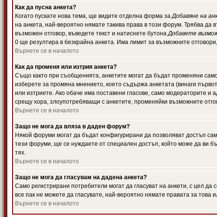
Как да пусна анкета?
Когато пускате нова тема, ще видите отделна форма за
Добавяне на ан
на анкета, най-вероятно нямате такива права в този форум. Трябва да 
възможен отговор, въведете текст и натиснете бутона
Добавете възмо
0 ще резултира в безкрайна анкета. Има лимит за възможните отговори
Върнете се в началото
Как да променя или изтрия анкета?
Също както при съобщенията, анкетите могат да бъдат променяни само 
изберете за промяна мнението, което съдържа анкетата (винаги първото
или изтриете. Ако обаче има поставени гласове, само модераторите и 
срещу хора, злоупотребяващи с анкетите, променяйки възможните отгов
Върнете се в началото
Защо не мога да вляза в даден форум?
Някой форуми могат да бъдат конфигурирани да позволяват достъп само 
тези форуми, ще се нуждаете от специален достъп, който може да ви 
тях.
Върнете се в началото
Защо не мога да гласувам на дадена анкета?
Само регистрирани потребители могат да гласуват на анкети, с цел да 
все пак не можете да гласувате, най-вероятно нямате правата за това и
Върнете се в началото