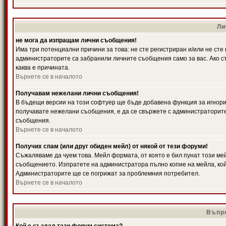
Ли
не мога да изпращам лични съобщения!
Има три потенциални причини за това: не сте регистриран и/или не ст
администраторите са забранили личните съобщения само за вас. Ако ст
каква е причината.
Върнете се в началото
Получавам нежелани лични съобщения!
В бъдещи версии на този софтуер ще бъде добавена функция за игнорира
получавате нежелани съобщения, е да се свържете с администраторите
съобщения.
Върнете се в началото
Получих спам (или друг обиден мейл) от някой от тези форуми!
Съжаляваме да чуем това. Мейл формата, от която е бил пунат този ме
съобщението. Изпратете на администратора пълно копие на мейла, кой
Администраторите ще се погрижат за проблемния потребител.
Върнете се в началото
Въпро