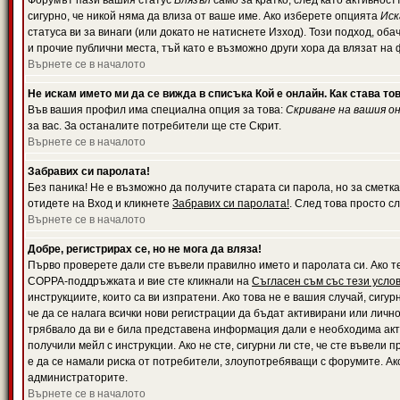
Форумът пази вашия статус
Влязъл
само за кратко, след като активност
сигурно, че никой няма да влиза от ваше име. Ако изберете опцията
Иск
статуса ви за винаги (или докато не натиснете Изход). Този подход, оба
и прочие публични места, тъй като е възможно други хора да влязат на
Върнете се в началото
Не искам името ми да се вижда в списъка Кой е онлайн. Как става то
Във вашия профил има специална опция за това:
Скриване на вашия о
за вас. За останалите потребители ще сте Скрит.
Върнете се в началото
Забравих си паролата!
Без паника! Не е възможно да получите старата си парола, но за сметка
отидете на Вход и кликнете
Забравих си паролата!
. След това просто с
Върнете се в началото
Добре, регистрирах се, но не мога да вляза!
Първо проверете дали сте въвели правилно името и паролата си. Ако те
COPPA-поддръжката и вие сте кликнали на
Съгласен съм със тези усло
инструкциите, които са ви изпратени. Ако това не е вашия случай, сигу
че да се налага всички нови регистрации да бъдат активирани или личн
трябвало да ви е била представена информация дали е необходима акти
получили мейл с инструкции. Ако не сте, сигурни ли сте, че сте въвели
е да се намали риска от потребители, злоупотребяващи с форумите. Ако
администраторите.
Върнете се в началото