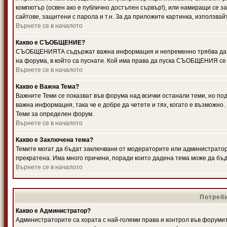
компютър (освен ако е публично достъпен сървър!), или намиращи се з
сайтове, защитени с парола и т.н. За да приложите картинка, използвай
Върнете се в началото
Какво е СЪОБЩЕНИЕ?
СЪОБЩЕНИЯТА съдържат важна информация и непременно трябва да ги
на форума, в който са пуснати. Кой има права да пуска СЪОБЩЕНИЯ се
Върнете се в началото
Какво е Важна Тема?
Важните Теми се показват във форума над всички останали теми, но 
важна информация, така че е добре да четете и тях, когато е възмож
Теми за определен форум.
Върнете се в началото
Какво е Заключена тема?
Темите могат да бъдат заключвани от модераторите или администратори
прекратена. Има много причини, поради които дадена тема може да бъ
Върнете се в началото
Потреби
Какво е Администратор?
Администраторите са хората с най-големи права и контрол във форумит