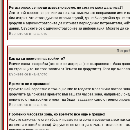
Регистрирах се преди известно време, но сега не мога да вляза?!
Двете най-вероятни причини за това са: въвели сте неправилни име и п
бил изтрит. Ако става дума за втория случай, да не би случайно да не
форуми е администраторите да изтриват периодично потребители, койт
данни. Свържете се с администраторите за информация. Можете да се р
Върнете се в началото
Потреб
Как да си променя настройките?
Всички ваши настройки (ако сте регистриран) се съхраняват в база данн
на страниците, но това зависи от Темата на форумите). Това ще ви поз
Върнете се в началото
Времето не е правилно!
Времето най-вероятно е точно, но вие го гледате в различна часова зон
форумите да показват времето във вашата часова зона, например Лондо
повечето от настройките могат да бъдат задавани само от регистрирани 
Върнете се в началото
Промених часовата зона, но времето все още е грешно!
Ако сте сигурни, че сте избрали правилната зона и времената все пак с
използва в някой страни). Форумите не могат да отчитат този ефект, та