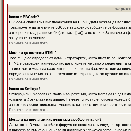
Формати
Какво е BBCode?
BBCode е специална имплементация на HTML. Дали можете да ползвате
това, можете да изключите BBCode за дадено съобщение от формата за
затворени в квадратни скоби (ето така: [таг]), а не в < и >. За повече
за пускане на мнение.
Върнете се в началото
Мога ли да ползвам HTML?
Това също се определя от администраторите, които имат пълен контро
HTML е разрешен, най-вероятно ще откриете, че само определени тагов
тагове, които могат да развалят външния вид на форумите, или да прич
определени мнения по ваше желание (от страницата за пускане на мне
Върнете се в началото
Какво са Smileys?
Smileys, или Emoticons са малки изображения, които могат да бъдат изп
усмивка, а :( означава нацупване. Пълният списък с emoticons може да б
защото те лесщо превръщат мнението ви в нечетимо и модераторите мо
Върнете се в началото
Мога ли да прилагам картинки към съобщенията си?
Да, можете. В момента обаче форума не позволява ъплоуд на картинките
я приложите към съобщението ви (например http://www.some-unknown-pla