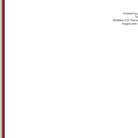
Powered by
Tr
RedSilver 1.01 Them
Images were