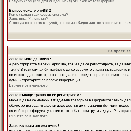
Получих спам (или друг обиден мейл) от някой от тези форуми!
Въпроси около phpBB 2
Кой е създал тази форум система?
Защо няма X функция?
С кого да се свържа в случай, че открия обидни или незаконни материа
Въпроси за
Защо не мога да вляза?
А регистрирахте ли се? Сериозно, трябва да се регистрирате, за да вле
така)? В този случай би трябвало да се свържете с администраторите и д
не можете да влезете, проверете дали въвеждате правилно името и паро
администраторите за повече информация.
Върнете се в началото
Защо въобще трябва да се регистрирам?
Може и да не се наложи. От администраторите на форумите зависи дали
обаче, регистрацията ще ви даде достъп до специални функции, недост
на мейл през форума, участие в потребителски групи и други. Регистра
Върнете се в началото
Защо излизам автоматично?