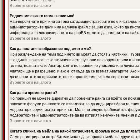
реалното местно време.
Върнете се в началото
Родния ми език го няма в списъка!
Най-вероятните причини за това са: администраторите не е инсталрал 
администраторите дали има наличен файл с вашия език, който да инста
информация за локализирането на phpBB можете да намерите на сайта 
Върнете се в началото
Как да поставя изображение под името ми?
При разглеждане на теми под името ви могат да стоят 2 картинки. Първ
звездички, показваше колко мнения сте пуснали на форумите или пък ва
голяма, позната като Аватар, която по принцип е уникална или лична 
Аватари ще е разрешено, и ако е, от къде да се вземат Аватарите. Ако
да ги попитате за причините, но ви гарантираме, че има сериозни такив
Върнете се в началото
Как да си променя ранга?
По принцип не можете директно да промените ранга си (който се показва
повечето форуми ранговете се използват за да индицират броя мнения,
модератори, администратори и т.н.. Моля не злоупотребявайте с форуми
модераторите и администраторите да ви изтрият ненужните мнения и да 
Върнете се в началото
Когато кликна на мейла на някой потребител, форума иска да вляза?
Само регистрирани потребители могат да изпращат мейл на други потр