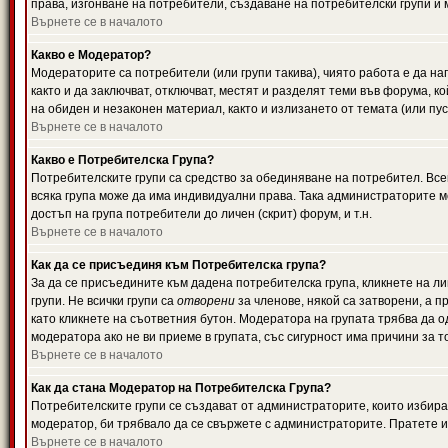
права, изгонване на потребители, създаване на потребителски групи и м
Върнете се в началото
Какво е Модератор?
Модераторите са потребители (или групи такива), чиято работа е да н
както и да заключват, отключват, местят и разделят теми във форума, к
на обиден и незаконен материал, както и излизането от темата (или пус
Върнете се в началото
Какво е Потребителска Група?
Потребителските групи са средство за обединяване на потребител. Всек
всяка група може да има индивидуални права. Така администраторите м
достъп на група потребители до личен (скрит) форум, и т.н.
Върнете се в началото
Как да се присъединя към Потребителска група?
За да се присъедините към дадена потребителска група, кликнете на л
групи. Не всички групи са
отворени
за членове, някой са затворени, а п
като кликнете на съответния бутон. Модератора на групата трябва да о
модератора ако не ви приеме в групата, със сигурност има причини за т
Върнете се в началото
Как да стана Модератор на Потребителска Група?
Потребителските групи се създават от администраторите, които избират
модератор, би трябвало да се свържете с администраторите. Пратете
Върнете се в началото