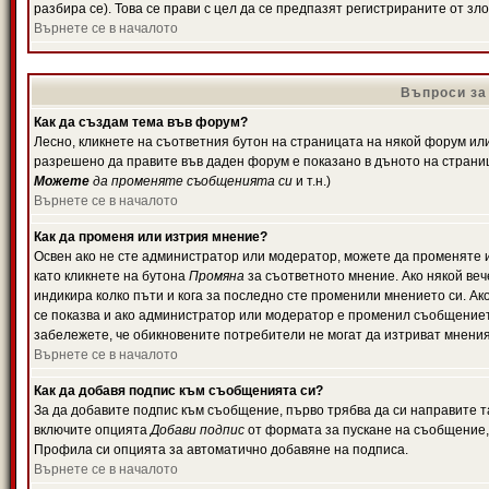
разбира се). Това се прави с цел да се предпазят регистрираните от з
Върнете се в началото
Въпроси за
Как да създам тема във форум?
Лесно, кликнете на съответния бутон на страницата на някой форум или 
разрешено да правите във даден форум е показано в дъното на страни
Можете
да променяте съобщенията си
и т.н.)
Върнете се в началото
Как да променя или изтрия мнение?
Освен ако не сте администратор или модератор, можете да променяте 
като кликнете на бутона
Промяна
за съответното мнение. Ако някой вече
индикира колко пъти и кога за последно сте променили мнението си. Ако 
се показва и ако администратор или модератор е променил съобщениет
забележете, че обикновените потребители не могат да изтриват мненият
Върнете се в началото
Как да добавя подпис към съобщенията си?
За да добавите подпис към съобщение, първо трябва да си направите т
включите опцията
Добави подпис
от формата за пускане на съобщение, 
Профила си опцията за автоматично добавяне на подписа.
Върнете се в началото