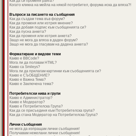
Как да си променя ранга?
Когато кликна на мейла на някой потребител, форума иска да вляза?!
Въпроси за писането на съобщения
Как да създам тема във форум?
Как да променя или изтрия мнение?
Как да добавя подпис към съобщенията си?
Как да пусна анкета?
Как да променя или изтрия анкета?
Защо не мога да вляза в даден форум?
Защо не мога да гласувам на дадена анкета?
Форматиране и видове теми
Какво е BBCode?
Мога ли да ползвам HTML?
Какво са Smileys?
Мога ли да прилагам картинки към съобщенията си?
Какво е СЪОБЩЕНИЕ?
Какво е Важна Тема?
Какво е Заключена тема?
Потребителски нива и групи
Какво е Администратор?
Какво е Модератор?
Какво е Потребителска Група?
Как да се присъединя към Потребителска група?
Как да стана Модератор на Потребителска Група?
Лични съобщения
не мога да изпращам лични съобщения!
Получавам нежелани лични съобщения!