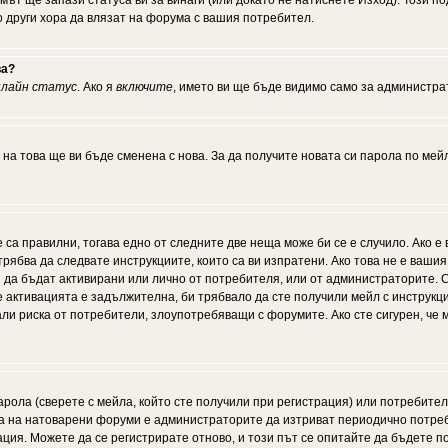
мът ще запази статуса ви за винаги (или докато не натиснете Изход). Този по
о други хора да влязат на форума с вашия потребител.
ва?
нлайн статус
. Ако я
включите
, името ви ще бъде видимо само за администрат
 на това ще ви бъде сменена с нова. За да получите новата си парола по мей
 са правилни, тогава едно от следните две неща може би се е случило. Ако 
рябва да следвате инструкциите, които са ви изпратени. Ако това не е ваши
ии да бъдат активирани или лично от потребителя, или от администраторите. С
активацията е задължителна, би трябвало да сте получили мейл с инструкции.
али риска от потребители, злоупотребяващи с форумите. Ако сте сигурен, че
рола (сверете с мейла, който сте получили при регистрация) или потребителят
а на натоварени форуми е администраторите да изтриват периодично потреби
ия. Можете да се регистрирате отново, и този път се опитайте да бъдете по