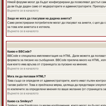
Някой форуми могат да бъдат конфигурирани да позволяват достъп само 
да ви бъде даден само от модераторите и администраторите. Препоръчв
Върнете се в началото
Защо не мога да гласувам на дадена анкета?
Само регистрирани потребители могат да гласуват на анкети, с цел да 
за това или анкетата е изтекла.
Върнете се в началото
Какво е BBCode?
BBCode е специална имплементация на HTML. Дали можете да ползвате
формата за писане на съобщения. BBCode прилича много на HTML, използв
към което има връзка от страницата за пускане на мнение.
Върнете се в началото
Мога ли да ползвам HTML?
Това също се определя от администраторите, които имат пълен контро
тагове работят. Това е
предпазна
мярка, целяща да предотвари злоупотр
го изключите за определени мнения по ваше желание (от страницата за
Върнете се в началото
Какво са Smileys?
Smileys, или Emoticons са малки изображения, които могат да бъдат изп