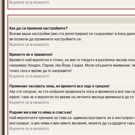
Върнете се в началото
Как да си променя настройките?
Всички ваши настройки (ако сте регистриран) се съхраняват в база данн
ви позволи да промените настройките си.
Върнете се в началото
Времето не е правилно!
Времето най-вероятно е точно, но вие го гледате в различна часова зон
например Лондон, Париж, Ню Йорк, Сидни. Моля обърнете внимание, че ч
точно сега е време да го направите!
Върнете се в началото
Промених часовата зона, но времето все още е грешно!
Ако сте сигурни, че сте избрали правилната зона и времената все пак с
ефект, така че е вероятно по време на летните месеци времената да се 
Върнете се в началото
Родния ми език го няма в списъка!
Най-вероятните причини за това са: администраторите не е инсталрал 
инсталират, а ако няма и вие имате желание, можете да създадете так
Върнете се в началото