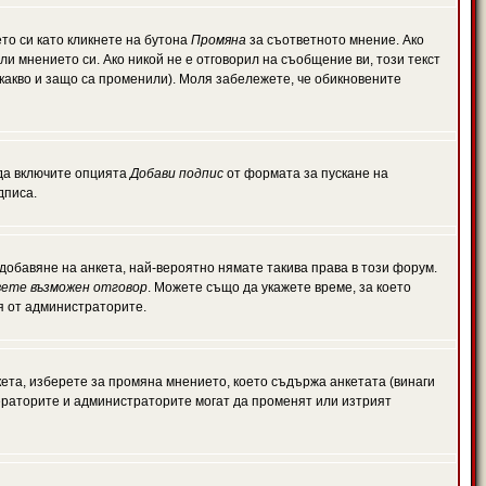
то си като кликнете на бутона
Промяна
за съответното мнение. Ако
или мнението си. Ако никой не е отговорил на съобщение ви, този текст
какво и защо са променили). Моля забележете, че обикновените
 да включите опцията
Добави подпис
от формата за пускане на
дписа.
обавяне на анкета, най-вероятно нямате такива права в този форум.
ете възможен отговор
. Можете също да укажете време, за което
ля от администраторите.
ета, изберете за промяна мнението, което съдържа анкетата (винаги
дераторите и администраторите могат да променят или изтрият