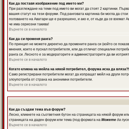
Как да поставя изображение под името ми?
При разглеждане на теми под името ви могат да стоят 2 картинки. Първ
вашия статут на тези форуми. Под ранговата картинка би могла да стои
ползването на Аватари ще е разрешено, и ако е, от къде да се вземат 
че има сериозни такива!
Върнете се в началото
Как да си променя ранга?
По принцип не можете директно да промените ранга си (който се показв
мнения, които е пуснал потребителя, или да отличат специални потреб
ранга си. Лесното е за модераторите и администраторите да ви изтрият
Върнете се в началото
Когато кликна на мейла на някой потребител, форума иска да вляза?
Само регистрирани потребители могат да изпращат мейл на други потре
злоупотреба от страна на анонимни потребители.
Върнете се в началото
Как да създам тема във форум?
Лесно, кликнете на съответния бутон на страницата на някой форум или
страницата на даден форум или тема (под формата на
Можете
да пус
Върнете се в началото