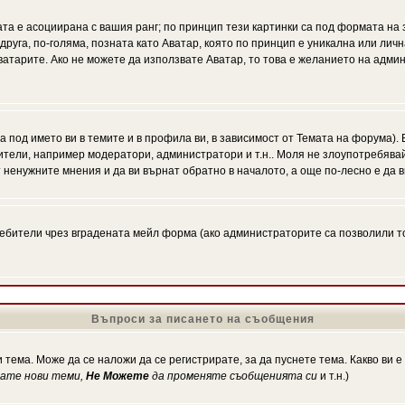
ата е асоциирана с вашия ранг; по принцип тези картинки са под формата на
 друга, по-голяма, позната като Аватар, която по принцип е уникална или ли
Аватарите. Ако не можете да използвате Аватар, то това е желанието на адми
а под името ви в темите и в профила ви, в зависимост от Темата на форума).
ители, например модератори, администратори и т.н.. Моля не злоупотребява
 ненужните мнения и да ви върнат обратно в началото, а още по-лесно е да в
!
бители чрез вградената мейл форма (ако администраторите са позволили това
Въпроси за писането на съобщения
 тема. Може да се наложи да се регистрирате, за да пуснете тема. Какво ви 
кате нови теми,
Не Можете
да променяте съобщенията си
и т.н.)