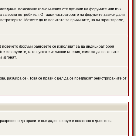
 звездички, показваше колко мнения сте пуснали на форумите или пък
чна за всеки потребител. От администраторите на форумите зависи дали
нистраторите. Можете да ги попитате за причините, но ви гарантираме,
 В повечето форуми ранговете се използват за да индицират броя
йте с форумите, като пускате излишни мнения, само за да повишите
и изгонят.
, разбира се). Това се прави с цел да се предпазят регистрираните от
е разрешено да правите във даден форум е показано в дъното на