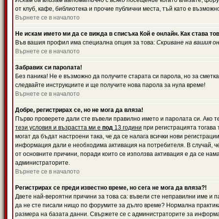
Искам да влизам автоматично с всяко посещение
когато влизате, фору
от клуб, кафе, библиотека и прочие публични места, тъй като е възможн
Върнете се в началото
Не искам името ми да се вижда в списъка Кой е онлайн. Как става то
Във вашия профил има специална опция за това:
Скриване на вашия о
Върнете се в началото
Забравих си паролата!
Без паника! Не е възможно да получите старата си парола, но за сметка
следвайте инструкциите и ще получите нова парола за нула време!
Върнете се в началото
Добре, регистрирах се, но не мога да вляза!
Първо проверете дали сте въвели правилно името и паролата си. Ако те
тези условия и възрастта ми е
под
13 години
при регистрацията тогава т
могат да бъдат настроени така, че да се налага всички нови регистрац
информация дали е необходима активация на потребителя. В случай, че 
от основните причини, поради които се използва активация е да се нам
администраторите.
Върнете се в началото
Регистрирах се преди известно време, но сега не мога да вляза?!
Двете най-вероятни причини за това са: въвели сте неправилни име и па
да не сте писали нищо по форумите за дълго време? Нормална практик
размера на базата данни. Свържете се с администраторите за информац