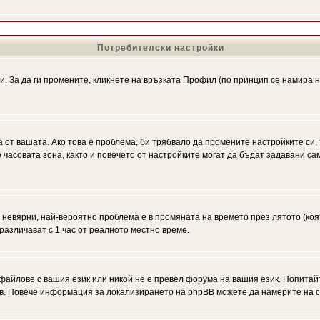
Потребителски настройки
и. За да ги промените, кликнете на връзката
Профил
(по принцип се намира н
а от вашата. Ако това е проблема, би трябвало да промените настройките си,
асовата зона, както и повечето от настройките могат да бъдат задавани само
а невярни, най-вероятно проблема е в промяната на времето през лятото (коя
различават с 1 час от реалното местно време.
файлове с вашия език или никой не е превел форума на вашия език. Попитай
ъв. Повече информация за локализирането на phpBB можете да намерите на с