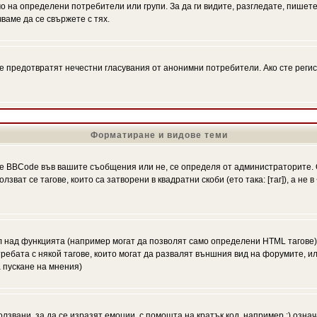
на определени потребители или групи. За да ги видите, разгледате, пишете 
аме да се свържете с тях.
се предотвратят нечестни гласувания от анонимни потребители. Ако сте регис
Форматиране и видове теми
 BBCode във вашите съобщения или не, се определя от администраторите. 
ат се тагове, които са затворени в квадратни скоби (ето така: [таг]), а не
л над функцията (например могат да позволят само определени HTML тагове)
ебата с някой тагове, които могат да развалят външния вид на форумите, ил
 пускане на мнения)
олзвани, за да се изразят емоции, с помощта на кратък код, например :) означ