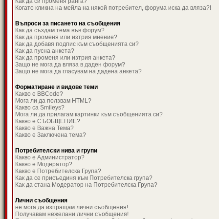
Как да си променя ранга?
Когато кликна на мейла на някой потребител, форума иска да вляза?!
Въпроси за писането на съобщения
Как да създам тема във форум?
Как да променя или изтрия мнение?
Как да добавя подпис към съобщенията си?
Как да пусна анкета?
Как да променя или изтрия анкета?
Защо не мога да вляза в даден форум?
Защо не мога да гласувам на дадена анкета?
Форматиране и видове теми
Какво е BBCode?
Мога ли да ползвам HTML?
Какво са Smileys?
Мога ли да прилагам картинки към съобщенията си?
Какво е СЪОБЩЕНИЕ?
Какво е Важна Тема?
Какво е Заключена тема?
Потребителски нива и групи
Какво е Администратор?
Какво е Модератор?
Какво е Потребителска Група?
Как да се присъединя към Потребителска група?
Как да стана Модератор на Потребителска Група?
Лични съобщения
не мога да изпращам лични съобщения!
Получавам нежелани лични съобщения!