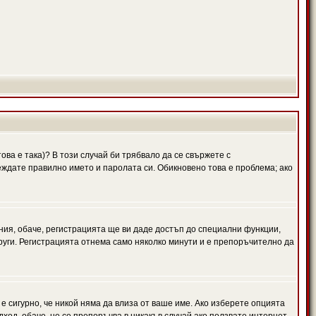
ова е така)? В този случай би трябвало да се свържете с
веждате правилно името и паролата си. Обикновено това е проблема; ако
ния, обаче, регистрацията ще ви даде достъп до специални функции,
руги. Регистрацията отнема само няколко минути и е препоръчително да
 е сигурно, че никой няма да влиза от ваше име. Ако изберете опцията