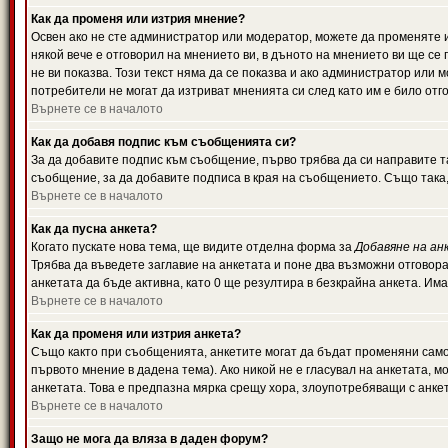
Как да променя или изтрия мнение?
Освен ако не сте администратор или модератор, можете да променяте 
някой вече е отговорил на мнението ви, в дъното на мнението ви ще се 
не ви показва. Този текст няма да се показва и ако администратор ил
потребители не могат да изтриват мненията си след като им е било отг
Върнете се в началото
Как да добавя подпис към съобщенията си?
За да добавите подпис към съобщение, първо трябва да си направите т
съобщение, за да добавите подписа в края на съобщението. Също така
Върнете се в началото
Как да пусна анкета?
Когато пускате нова тема, ще видите отделна форма за
Добавяне на ан
Трябва да въведете заглавие на анкетата и поне два възможни отговора
анкетата да бъде активна, като 0 ще резултира в безкрайна анкета. Им
Върнете се в началото
Как да променя или изтрия анкета?
Също както при съобщенията, анкетите могат да бъдат променяни само 
първото мнение в дадена тема). Ако никой не е гласувал на анкетата, 
анкетата. Това е предпазна мярка срещу хора, злоупотребяващи с анке
Върнете се в началото
Защо не мога да вляза в даден форум?