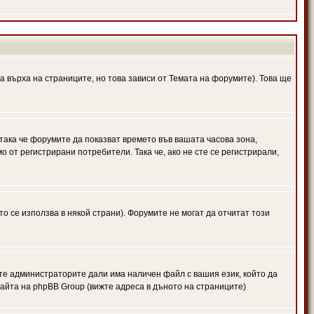
а върха на страниците, но това зависи от Темата на форумите). Това ще
 така че форумите да показват времето във вашата часова зона,
 от регистрирани потребители. Така че, ако не сте се регистрирали,
то се използва в някой страни). Форумите не могат да отчитат този
те администраторите дали има наличен файл с вашия език, който да
айта на phpBB Group (вижте адреса в дъното на страниците)