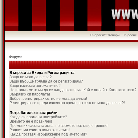
Въпроси/Отговори
Търсене
Форуми
Въпроси за Входа и Регистрацията
Защо не мога да вляза?
Защо въобще трябва да се регистрирам?
Защо излизам автоматично?
Не искам името ми да се вижда в списъка Кой е онлайн. Как става това?
Забравих си паролата!
Добре, регистрирах се, но не мога да вляза!
Регистрирах се преди известно време, но сега не мога да вляза?!
Потребителски настройки
Как да си променя настройките?
Времето не е правилно!
Промених часовата зона, но времето все още е грешно!
Родния ми език го няма в списъка!
Как да поставя изображение под името ми?