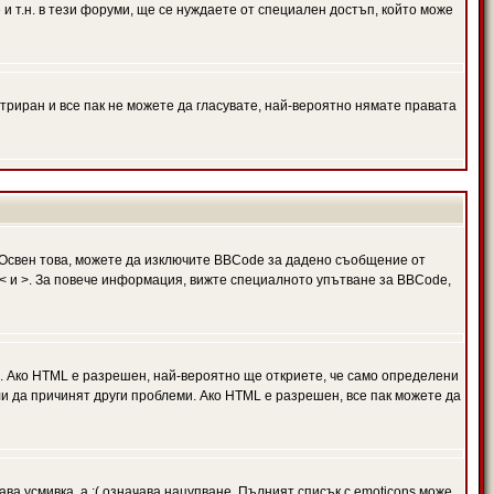
и т.н. в тези форуми, ще се нуждаете от специален достъп, който може
триран и все пак не можете да гласувате, най-вероятно нямате правата
Освен това, можете да изключите BBCode за дадено съобщение от
 в < и >. За повече информация, вижте специалното упътване за BBCode,
. Ако HTML е разрешен, най-вероятно ще откриете, че само определени
и да причинят други проблеми. Ако HTML е разрешен, все пак можете да
ава усмивка, а :( означава нацупване. Пълният списък с emoticons може