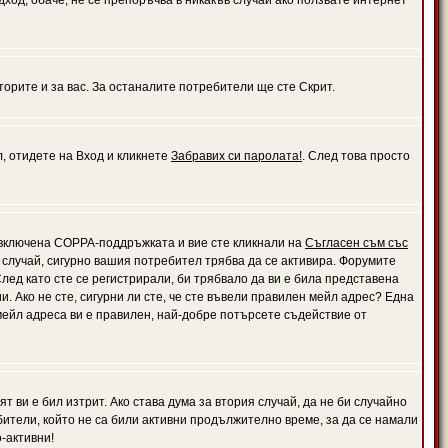
дход, обаче, не се препоръчва в никакъв случай ако ползвате интернет
орите и за вас. За останалите потребители ще сте Скрит.
л, отидете на Вход и кликнете
Забравих си паролата!
. След това просто
е включена COPPA-поддръжката и вие сте кликнали на
Съгласен съм със
я случай, сигурно вашия потребител трябва да се активира. Форумите
лед като сте се регистрирали, би трябвало да ви е била представена
 Ако не сте, сигурни ли сте, че сте въвели правилен мейл адрес? Една
 мейл адреса ви е правилен, най-добре потърсете съдействие от
 ви е бил изтрит. Ако става дума за втория случай, да не би случайно
тели, който не са били активни продължително време, за да се намали
-активни!