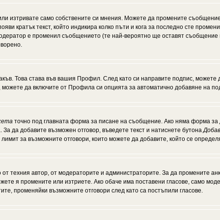
или изтривате само собствените си мнения. Можете да промените съобщение
появи кратък текст, който индикира колко пъти и кога за последно сте промен
и модератор е променил съобщението (те най-вероятно ще оставят съобщение 
оворено.
акъв. Това става във вашия Профил. След като си направите подпис, можете
, можете да включите от Профила си опцията за автоматично добавяне на по
кета
точно под главната форма за писане на съобщение. Ако няма форма за д
. За да добавите възможен отговор, въведете текст и натиснете бутона
Добав
а лимит за възможните отговори, които можете да добавите, който се опреде
от техния автор, от модераторите и администраторите. За да промените анк
можете я промените или изтриете. Ако обаче има поставени гласове, само мо
тите, променяйки възможните отговори след като са постъпили гласове.