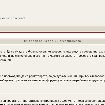
ли на тези форуми?
Въпроси за Входа и Регистрацията
зете. Да не би да сте били изгонени от форумите (ще видите съобщение, ако т
трирали, не сте изгонени и все пак не можете да влезете, проверете дали въ
ормация.
 е необходимо да се регистрирате, за да пускате мнения. При всички положе
 съобщения, пращане на мейл през форума, участие в потребителски групи и д
та ви престане (напр. затворите страницата с форумите). Това се прави, за да