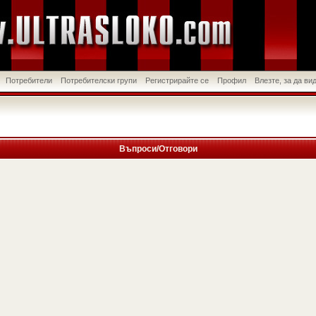
Потребители
Потребителски групи
Регистрирайте се
Профил
Влезте, за да в
Въпроси/Отговори