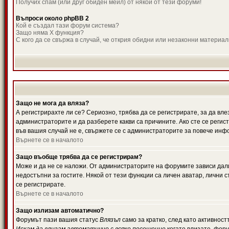
Получих спам (или друг обиден мейл) от някой от тези форуми!
Въпроси около phpBB 2
Кой е създал тази форум система?
Защо няма X функция?
С кого да се свържа в случай, че открия обидни или незаконни материа
Защо не мога да вляза?
А регистрирахте ли се? Сериозно, трябва да се регистрирате, за да вле
администраторите и да разберете какви са причините. Ако сте се регис
във вашия случай не е, свържете се с администраторите за повече инф
Върнете се в началото
Защо въобще трябва да се регистрирам?
Може и да не се наложи. От администраторите на форумите зависи дали
недостъпни за гостите. Някой от тези функции са личен аватар, лични
се регистрирате.
Върнете се в началото
Защо излизам автоматично?
Форумът пази вашия статус
Влязъл
само за кратко, след като активност