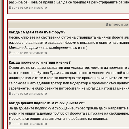
разбира се). Това се прави с цел да се предпазят регистрираните от з
Върнете се в началото
Въпроси за
Как да създам тема във форум?
Лесно, кликнете на съответния бутон на страницата на някой форум или 
разрешено да правите във даден форум е показано в дъното на страни
Можете
да променяте съобщенията си
и т.н.)
Върнете се в началото
Как да променя или изтрия мнение?
Освен ако не сте администратор или модератор, можете да променяте 
като кликнете на бутона
Промяна
за съответното мнение. Ако някой вече
индикира колко пъти и кога за последно сте променили мнението си. Ако 
се показва и ако администратор или модератор е променил съобщениет
забележете, че обикновените потребители не могат да изтриват мненият
Върнете се в началото
Как да добавя подпис към съобщенията си?
За да добавите подпис към съобщение, първо трябва да си направите т
включите опцията
Добави подпис
от формата за пускане на съобщение, 
Профила си опцията за автоматично добавяне на подписа.
Върнете се в началото