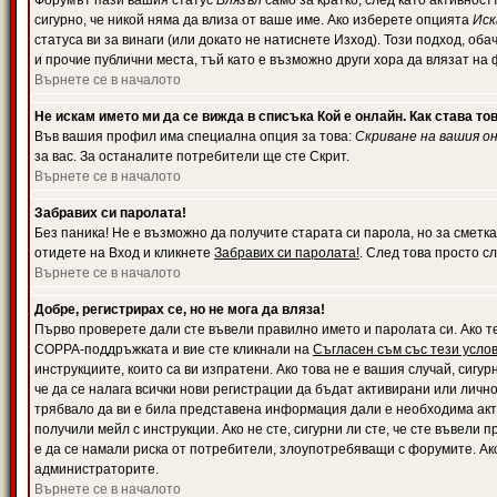
Форумът пази вашия статус
Влязъл
само за кратко, след като активност
сигурно, че никой няма да влиза от ваше име. Ако изберете опцията
Иск
статуса ви за винаги (или докато не натиснете Изход). Този подход, оба
и прочие публични места, тъй като е възможно други хора да влязат на
Върнете се в началото
Не искам името ми да се вижда в списъка Кой е онлайн. Как става то
Във вашия профил има специална опция за това:
Скриване на вашия о
за вас. За останалите потребители ще сте Скрит.
Върнете се в началото
Забравих си паролата!
Без паника! Не е възможно да получите старата си парола, но за сметка
отидете на Вход и кликнете
Забравих си паролата!
. След това просто с
Върнете се в началото
Добре, регистрирах се, но не мога да вляза!
Първо проверете дали сте въвели правилно името и паролата си. Ако те
COPPA-поддръжката и вие сте кликнали на
Съгласен съм със тези усло
инструкциите, които са ви изпратени. Ако това не е вашия случай, сигу
че да се налага всички нови регистрации да бъдат активирани или личн
трябвало да ви е била представена информация дали е необходима акти
получили мейл с инструкции. Ако не сте, сигурни ли сте, че сте въвели
е да се намали риска от потребители, злоупотребяващи с форумите. Ако
администраторите.
Върнете се в началото