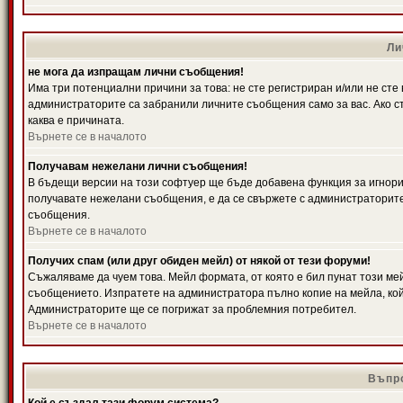
Ли
не мога да изпращам лични съобщения!
Има три потенциални причини за това: не сте регистриран и/или не ст
администраторите са забранили личните съобщения само за вас. Ако ст
каква е причината.
Върнете се в началото
Получавам нежелани лични съобщения!
В бъдещи версии на този софтуер ще бъде добавена функция за игнорира
получавате нежелани съобщения, е да се свържете с администраторите
съобщения.
Върнете се в началото
Получих спам (или друг обиден мейл) от някой от тези форуми!
Съжаляваме да чуем това. Мейл формата, от която е бил пунат този ме
съобщението. Изпратете на администратора пълно копие на мейла, кой
Администраторите ще се погрижат за проблемния потребител.
Върнете се в началото
Въпро