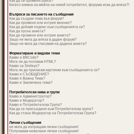
Как да си променя ранга?
Когато кликна на мейла на някой потребител, форума иска да вляза?!
Въпроси за писането на съобщения
Как да създам тема във форум?
Как да променя или изтрия мнение?
Как да добавя подпис към съобщенията си?
Как да пусна анкета?
Как да променя или изтрия анкета?
Защо не мога да вляза в даден форум?
Защо не мога да гласувам на дадена анкета?
Форматиране и видове теми
Какво е BBCode?
Мога ли да ползвам HTML?
Какво са Smileys?
Мога ли да прилагам картинки към съобщенията си?
Какво е СЪОБЩЕНИЕ?
Какво е Важна Тема?
Какво е Заключена тема?
Потребителски нива и групи
Какво е Администратор?
Какво е Модератор?
Какво е Потребителска Група?
Как да се присъединя към Потребителска група?
Как да стана Модератор на Потребителска Група?
Лични съобщения
не мога да изпращам лични съобщения!
Получавам нежелани лични съобщения!