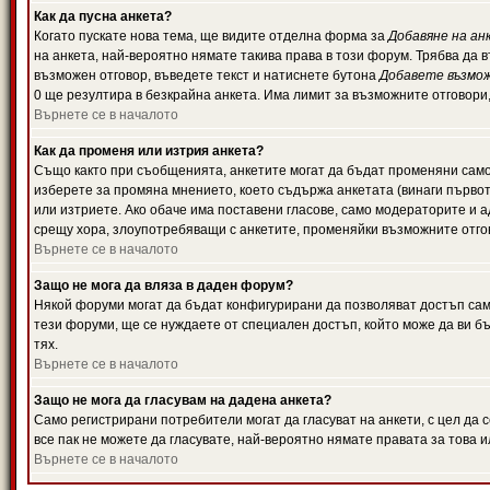
Как да пусна анкета?
Когато пускате нова тема, ще видите отделна форма за
Добавяне на ан
на анкета, най-вероятно нямате такива права в този форум. Трябва да 
възможен отговор, въведете текст и натиснете бутона
Добавете възмо
0 ще резултира в безкрайна анкета. Има лимит за възможните отговори
Върнете се в началото
Как да променя или изтрия анкета?
Също както при съобщенията, анкетите могат да бъдат променяни само 
изберете за промяна мнението, което съдържа анкетата (винаги първото
или изтриете. Ако обаче има поставени гласове, само модераторите и 
срещу хора, злоупотребяващи с анкетите, променяйки възможните отгов
Върнете се в началото
Защо не мога да вляза в даден форум?
Някой форуми могат да бъдат конфигурирани да позволяват достъп само 
тези форуми, ще се нуждаете от специален достъп, който може да ви 
тях.
Върнете се в началото
Защо не мога да гласувам на дадена анкета?
Само регистрирани потребители могат да гласуват на анкети, с цел да 
все пак не можете да гласувате, най-вероятно нямате правата за това и
Върнете се в началото