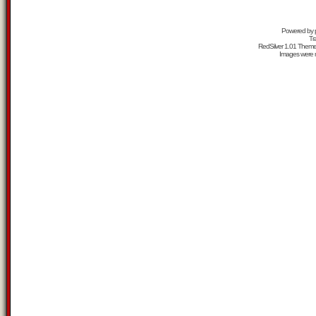
Powered by
Tr
RedSilver 1.01 Them
Images were