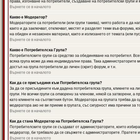
права, изгонване на потребители, създаване на потребителски групи и м
Върнете се в началото
Какво е Модератор?
Модераторите са потребители (или групи такива), чиято работа е да н
както и да заключват, отключват, местят и разделят теми във форума, к
на обиден и незаконен материал, както и излизането от темата (или пус
Върнете се в началото
Какво е Потребителска Група?
Потребителските групи са средство за обединяване на потребител. Всек
всяка група може да има индивидуални права. Така администраторите м
достъп на група потребители до личен (скрит) форум, и т.н.
Върнете се в началото
Как да се присъединя към Потребителска група?
За да се присъедините към дадена потребителска група, кликнете на л
групи. Не всички групи са
отворени
за членове, някой са затворени, а п
като кликнете на съответния бутон. Модератора на групата трябва да о
модератора ако не ви приеме в групата, със сигурност има причини за т
Върнете се в началото
Как да стана Модератор на Потребителска Група?
Потребителските групи се създават от администраторите, които избират
модератор, би трябвало да се свържете с администраторите. Пратете
Върнете се в началото