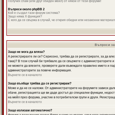
Получих спам (или друг обиден мейл) от някой от тези форуми!
Въпроси около phpBB 2
Кой е създал тази форум система?
Защо няма X функция?
С кого да се свържа в случай, че открия обидни или незаконни материа
Въпроси за
Защо не мога да вляза?
А регистрирахте ли се? Сериозно, трябва да се регистрирате, за да вле
така)? В този случай би трябвало да се свържете с администраторите и д
не можете да влезете, проверете дали въвеждате правилно името и паро
администраторите за повече информация.
Върнете се в началото
Защо въобще трябва да се регистрирам?
Може и да не се наложи. От администраторите на форумите зависи дали
обаче, регистрацията ще ви даде достъп до специални функции, недост
на мейл през форума, участие в потребителски групи и други. Регистра
Върнете се в началото
Защо излизам автоматично?