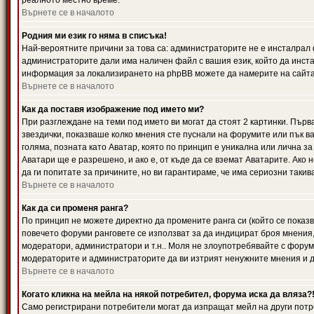
реалното местно време.
Върнете се в началото
Родния ми език го няма в списъка!
Най-вероятните причини за това са: администраторите не е инсталрал 
администраторите дали има наличен файл с вашия език, който да инста
информация за локализирането на phpBB можете да намерите на сайта 
Върнете се в началото
Как да поставя изображение под името ми?
При разглеждане на теми под името ви могат да стоят 2 картинки. Първ
звездички, показваше колко мнения сте пуснали на форумите или пък ва
голяма, позната като Аватар, която по принцип е уникална или лична 
Аватари ще е разрешено, и ако е, от къде да се вземат Аватарите. Ако
да ги попитате за причините, но ви гарантираме, че има сериозни такив
Върнете се в началото
Как да си променя ранга?
По принцип не можете директно да промените ранга си (който се показва
повечето форуми ранговете се използват за да индицират броя мнения,
модератори, администратори и т.н.. Моля не злоупотребявайте с форуми
модераторите и администраторите да ви изтрият ненужните мнения и да 
Върнете се в началото
Когато кликна на мейла на някой потребител, форума иска да вляза?
Само регистрирани потребители могат да изпращат мейл на други потр