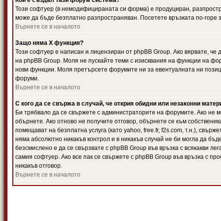
Кой е създал тази форум система?
Този софтуер (в немодифицираната си форма) е продуциран, разпрост
може да бъде безплатно разпространяван. Посетете връзката по-горе з
Върнете се в началото
Защо няма X функция?
Този софтуер е написан и лицензиран от phpBB Group. Ако вярвате, че
на phpBB Group. Моля не пускайте теми с изисквания на функции на фор
нови функции. Моля претърсете форумите ни за евентуалната ни позиц
форуми.
Върнете се в началото
С кого да се свържа в случай, че открия обидни или незаконни мате
Би трябвало да се свържете с администраторите на форумите. Ако не мо
обърнете. Ако отново не получите отговор, обърнете се към собственика
помещават на безплатна услуга (като yahoo, free.fr, f2s.com, т.н.), свъ
няма абсолютно никакъв контрол и в никакъв случай не би могла да бъд
безсмислено е да се свързвате с phpBB Group във връзка с всякакви лег
самия софтуер. Ако все пак се свържете с phpBB Group във връзка с пр
никакъв отговор.
Върнете се в началото