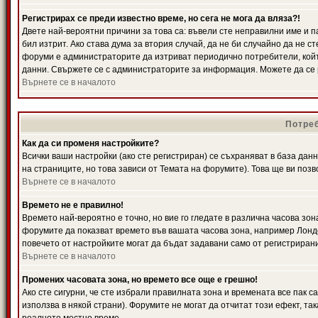
Регистрирах се преди известно време, но сега не мога да вляза?!
Двете най-вероятни причини за това са: въвели сте неправилни име и п
бил изтрит. Ако става дума за втория случай, да не би случайно да не
форуми е администраторите да изтриват периодично потребители, койт
данни. Свържете се с администраторите за информация. Можете да се р
Върнете се в началото
Потреб
Как да си променя настройките?
Всички ваши настройки (ако сте регистриран) се съхраняват в база данн
на страниците, но това зависи от Темата на форумите). Това ще ви поз
Върнете се в началото
Времето не е правилно!
Времето най-вероятно е точно, но вие го гледате в различна часова зон
форумите да показват времето във вашата часова зона, например Лондо
повечето от настройките могат да бъдат задавани само от регистрирани 
Върнете се в началото
Промених часовата зона, но времето все още е грешно!
Ако сте сигурни, че сте избрали правилната зона и времената все пак с
използва в някой страни). Форумите не могат да отчитат този ефект, та