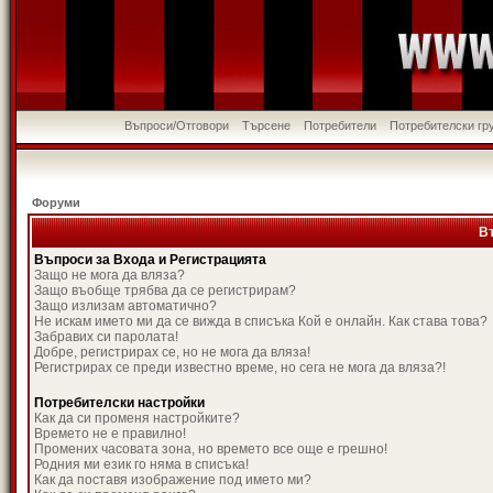
Въпроси/Отговори
Търсене
Потребители
Потребителски гр
Форуми
В
Въпроси за Входа и Регистрацията
Защо не мога да вляза?
Защо въобще трябва да се регистрирам?
Защо излизам автоматично?
Не искам името ми да се вижда в списъка Кой е онлайн. Как става това?
Забравих си паролата!
Добре, регистрирах се, но не мога да вляза!
Регистрирах се преди известно време, но сега не мога да вляза?!
Потребителски настройки
Как да си променя настройките?
Времето не е правилно!
Промених часовата зона, но времето все още е грешно!
Родния ми език го няма в списъка!
Как да поставя изображение под името ми?