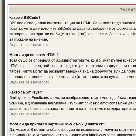
Формати
Какво е BBCode?
BBCode е специална имплементация на HTML. Дали можете да ползвате
това, можете да изключите BBCode за дадено съобщение от формата за
затворени в квадратни скоби (ето така: [таг]), а не в < и >. За повече
за пускане на мнение.
Върнете се в началото
Мога ли да ползвам HTML?
Това също се определя от администраторите, които имат пълен контро
HTML е разрешен, най-вероятно ще откриете, че само определени тагов
тагове, които могат да развалят външния вид на форумите, или да прич
определени мнения по ваше желание (от страницата за пускане на мне
Върнете се в началото
Какво са Smileys?
Smileys, или Emoticons са малки изображения, които могат да бъдат изп
усмивка, а :( означава нацупване. Пълният списък с emoticons може да б
защото те лесщо превръщат мнението ви в нечетимо и модераторите мо
Върнете се в началото
Мога ли да прилагам картинки към съобщенията си?
Да, можете. В момента обаче форума не позволява ъплоуд на картинките
я приложите към съобщението ви (например http://www.some-unknown-pla