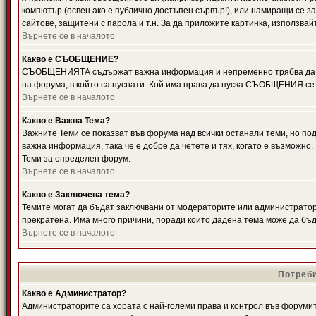
компютър (освен ако е публично достъпен сървър!), или намиращи се з
сайтове, защитени с парола и т.н. За да приложите картинка, използвай
Върнете се в началото
Какво е СЪОБЩЕНИЕ?
СЪОБЩЕНИЯТА съдържат важна информация и непременно трябва да ги
на форума, в който са пуснати. Кой има права да пуска СЪОБЩЕНИЯ се
Върнете се в началото
Какво е Важна Тема?
Важните Теми се показват във форума над всички останали теми, но 
важна информация, така че е добре да четете и тях, когато е възмож
Теми за определен форум.
Върнете се в началото
Какво е Заключена тема?
Темите могат да бъдат заключвани от модераторите или администратори
прекратена. Има много причини, поради които дадена тема може да бъ
Върнете се в началото
Потреби
Какво е Администратор?
Администраторите са хората с най-големи права и контрол във форумит