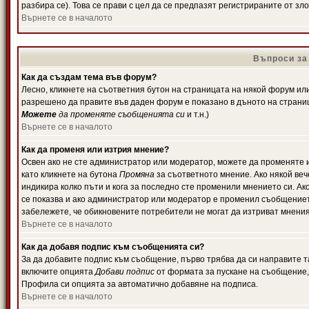
разбира се). Това се прави с цел да се предпазят регистрираните от з
Върнете се в началото
Въпроси за
Как да създам тема във форум?
Лесно, кликнете на съответния бутон на страницата на някой форум или 
разрешено да правите във даден форум е показано в дъното на страни
Можете
да променяте съобщенията си
и т.н.)
Върнете се в началото
Как да променя или изтрия мнение?
Освен ако не сте администратор или модератор, можете да променяте 
като кликнете на бутона
Промяна
за съответното мнение. Ако някой вече
индикира колко пъти и кога за последно сте променили мнението си. Ако 
се показва и ако администратор или модератор е променил съобщениет
забележете, че обикновените потребители не могат да изтриват мненият
Върнете се в началото
Как да добавя подпис към съобщенията си?
За да добавите подпис към съобщение, първо трябва да си направите т
включите опцията
Добави подпис
от формата за пускане на съобщение, 
Профила си опцията за автоматично добавяне на подписа.
Върнете се в началото