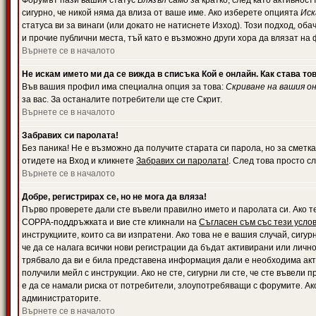
Форумът пази вашия статус
Влязъл
само за кратко, след като активност
сигурно, че никой няма да влиза от ваше име. Ако изберете опцията
Иск
статуса ви за винаги (или докато не натиснете Изход). Този подход, оба
и прочие публични места, тъй като е възможно други хора да влязат на
Върнете се в началото
Не искам името ми да се вижда в списъка Кой е онлайн. Как става то
Във вашия профил има специална опция за това:
Скриване на вашия о
за вас. За останалите потребители ще сте Скрит.
Върнете се в началото
Забравих си паролата!
Без паника! Не е възможно да получите старата си парола, но за сметка
отидете на Вход и кликнете
Забравих си паролата!
. След това просто с
Върнете се в началото
Добре, регистрирах се, но не мога да вляза!
Първо проверете дали сте въвели правилно името и паролата си. Ако те
COPPA-поддръжката и вие сте кликнали на
Съгласен съм със тези усло
инструкциите, които са ви изпратени. Ако това не е вашия случай, сигу
че да се налага всички нови регистрации да бъдат активирани или личн
трябвало да ви е била представена информация дали е необходима акти
получили мейл с инструкции. Ако не сте, сигурни ли сте, че сте въвели
е да се намали риска от потребители, злоупотребяващи с форумите. Ако
администраторите.
Върнете се в началото