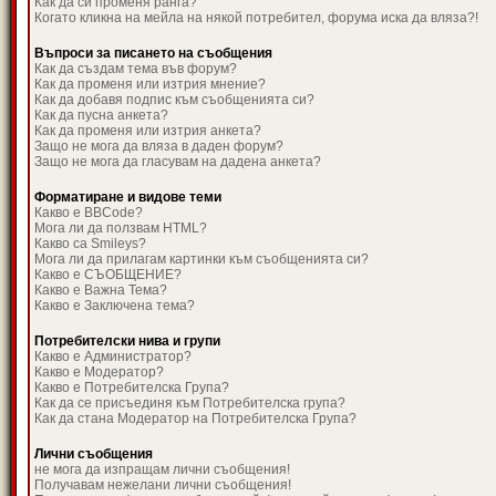
Как да си променя ранга?
Когато кликна на мейла на някой потребител, форума иска да вляза?!
Въпроси за писането на съобщения
Как да създам тема във форум?
Как да променя или изтрия мнение?
Как да добавя подпис към съобщенията си?
Как да пусна анкета?
Как да променя или изтрия анкета?
Защо не мога да вляза в даден форум?
Защо не мога да гласувам на дадена анкета?
Форматиране и видове теми
Какво е BBCode?
Мога ли да ползвам HTML?
Какво са Smileys?
Мога ли да прилагам картинки към съобщенията си?
Какво е СЪОБЩЕНИЕ?
Какво е Важна Тема?
Какво е Заключена тема?
Потребителски нива и групи
Какво е Администратор?
Какво е Модератор?
Какво е Потребителска Група?
Как да се присъединя към Потребителска група?
Как да стана Модератор на Потребителска Група?
Лични съобщения
не мога да изпращам лични съобщения!
Получавам нежелани лични съобщения!