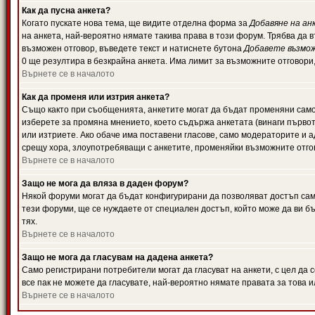
Как да пусна анкета?
Когато пускате нова тема, ще видите отделна форма за
Добавяне на ан
на анкета, най-вероятно нямате такива права в този форум. Трябва да 
възможен отговор, въведете текст и натиснете бутона
Добавете възмо
0 ще резултира в безкрайна анкета. Има лимит за възможните отговори
Върнете се в началото
Как да променя или изтрия анкета?
Също както при съобщенията, анкетите могат да бъдат променяни само 
изберете за промяна мнението, което съдържа анкетата (винаги първото
или изтриете. Ако обаче има поставени гласове, само модераторите и 
срещу хора, злоупотребяващи с анкетите, променяйки възможните отгов
Върнете се в началото
Защо не мога да вляза в даден форум?
Някой форуми могат да бъдат конфигурирани да позволяват достъп само 
тези форуми, ще се нуждаете от специален достъп, който може да ви 
тях.
Върнете се в началото
Защо не мога да гласувам на дадена анкета?
Само регистрирани потребители могат да гласуват на анкети, с цел да 
все пак не можете да гласувате, най-вероятно нямате правата за това и
Върнете се в началото