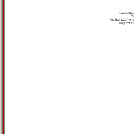
Powered by
Tr
RedSilver 1.01 Them
Images were