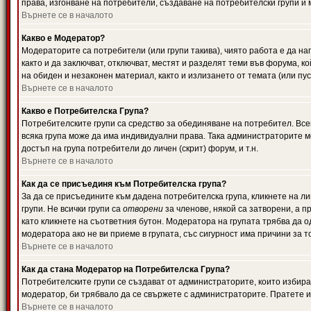
права, изгонване на потребители, създаване на потребителски групи и м
Върнете се в началото
Какво е Модератор?
Модераторите са потребители (или групи такива), чиято работа е да н
както и да заключват, отключват, местят и разделят теми във форума, к
на обиден и незаконен материал, както и излизането от темата (или пус
Върнете се в началото
Какво е Потребителска Група?
Потребителските групи са средство за обединяване на потребител. Всек
всяка група може да има индивидуални права. Така администраторите м
достъп на група потребители до личен (скрит) форум, и т.н.
Върнете се в началото
Как да се присъединя към Потребителска група?
За да се присъедините към дадена потребителска група, кликнете на л
групи. Не всички групи са
отворени
за членове, някой са затворени, а п
като кликнете на съответния бутон. Модератора на групата трябва да о
модератора ако не ви приеме в групата, със сигурност има причини за т
Върнете се в началото
Как да стана Модератор на Потребителска Група?
Потребителските групи се създават от администраторите, които избират
модератор, би трябвало да се свържете с администраторите. Пратете
Върнете се в началото