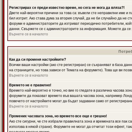
Регистрирах се преди известно време, но сега не мога да вляза?!
Двете най-вероятни причини за това са: въвели сте неправилни име и п
бил изтрит. Ако става дума за втория случай, да не би случайно да не
форуми е администраторите да изтриват периодично потребители, койт
данни. Свържете се с администраторите за информация. Можете да се р
Върнете се в началото
Потреб
Как да си променя настройките?
Всички ваши настройки (ако сте регистриран) се съхраняват в база данн
на страниците, но това зависи от Темата на форумите). Това ще ви поз
Върнете се в началото
Времето не е правилно!
Времето най-вероятно е точно, но вие го гледате в различна часова зон
форумите да показват времето във вашата часова зона, например Лондо
повечето от настройките могат да бъдат задавани само от регистрирани 
Върнете се в началото
Промених часовата зона, но времето все още е грешно!
Ако сте сигурни, че сте избрали правилната зона и времената все пак с
използва в някой страни). Форумите не могат да отчитат този ефект, та