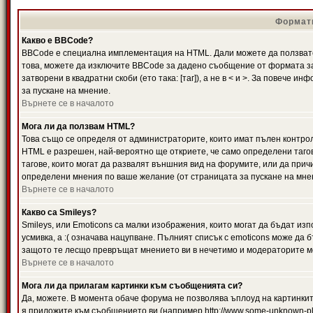
Формати
Какво е BBCode?
BBCode е специална имплементация на HTML. Дали можете да ползвате
това, можете да изключите BBCode за дадено съобщение от формата за
затворени в квадратни скоби (ето така: [таг]), а не в < и >. За повече
за пускане на мнение.
Върнете се в началото
Мога ли да ползвам HTML?
Това също се определя от администраторите, които имат пълен контро
HTML е разрешен, най-вероятно ще откриете, че само определени тагов
тагове, които могат да развалят външния вид на форумите, или да прич
определени мнения по ваше желание (от страницата за пускане на мне
Върнете се в началото
Какво са Smileys?
Smileys, или Emoticons са малки изображения, които могат да бъдат изп
усмивка, а :( означава нацупване. Пълният списък с emoticons може да б
защото те лесщо превръщат мнението ви в нечетимо и модераторите мо
Върнете се в началото
Мога ли да прилагам картинки към съобщенията си?
Да, можете. В момента обаче форума не позволява ъплоуд на картинките
я приложите към съобщението ви (например http://www.some-unknown-pla