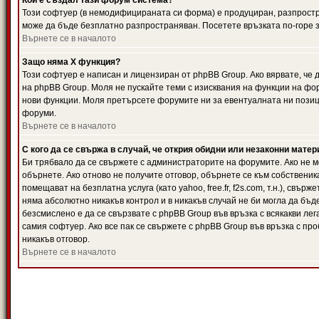
Кой е създал тази форум система?
Този софтуер (в немодифицираната си форма) е продуциран, разпрост
може да бъде безплатно разпространяван. Посетете връзката по-горе з
Върнете се в началото
Защо няма X функция?
Този софтуер е написан и лицензиран от phpBB Group. Ако вярвате, че
на phpBB Group. Моля не пускайте теми с изисквания на функции на фор
нови функции. Моля претърсете форумите ни за евентуалната ни позиц
форуми.
Върнете се в началото
С кого да се свържа в случай, че открия обидни или незаконни мате
Би трябвало да се свържете с администраторите на форумите. Ако не мо
обърнете. Ако отново не получите отговор, обърнете се към собственика
помещават на безплатна услуга (като yahoo, free.fr, f2s.com, т.н.), свъ
няма абсолютно никакъв контрол и в никакъв случай не би могла да бъд
безсмислено е да се свързвате с phpBB Group във връзка с всякакви лег
самия софтуер. Ако все пак се свържете с phpBB Group във връзка с пр
никакъв отговор.
Върнете се в началото