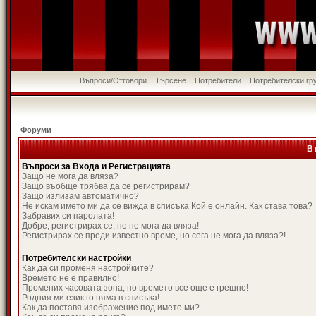
Въпроси/Отговори
Търсене
Потребители
Потребителски гр
Форуми
В
Въпроси за Входа и Регистрацията
Защо не мога да вляза?
Защо въобще трябва да се регистрирам?
Защо излизам автоматично?
Не искам името ми да се вижда в списъка Кой е онлайн. Как става това?
Забравих си паролата!
Добре, регистрирах се, но не мога да вляза!
Регистрирах се преди известно време, но сега не мога да вляза?!
Потребителски настройки
Как да си променя настройките?
Времето не е правилно!
Промених часовата зона, но времето все още е грешно!
Родния ми език го няма в списъка!
Как да поставя изображение под името ми?