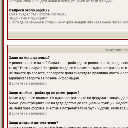
Получих спам (или друг обиден мейл) от някой от тези форуми!
Въпроси около phpBB 2
Кой е създал тази форум система?
Защо няма X функция?
С кого да се свържа в случай, че открия обидни или незаконни материа
Въпроси за
Защо не мога да вляза?
А регистрирахте ли се? Сериозно, трябва да се регистрирате, за да вле
така)? В този случай би трябвало да се свържете с администраторите и д
не можете да влезете, проверете дали въвеждате правилно името и паро
администраторите за повече информация.
Върнете се в началото
Защо въобще трябва да се регистрирам?
Може и да не се наложи. От администраторите на форумите зависи дали
обаче, регистрацията ще ви даде достъп до специални функции, недост
на мейл през форума, участие в потребителски групи и други. Регистра
Върнете се в началото
Защо излизам автоматично?