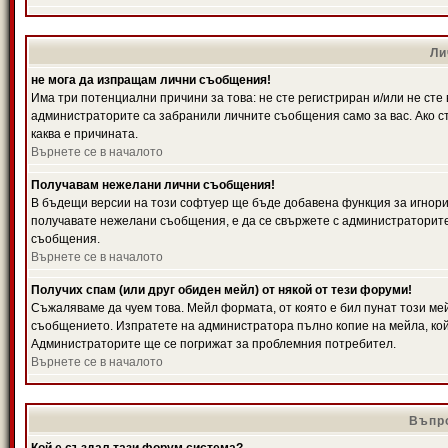
Ли
не мога да изпращам лични съобщения!
Има три потенциални причини за това: не сте регистриран и/или не ст
администраторите са забранили личните съобщения само за вас. Ако ст
каква е причината.
Върнете се в началото
Получавам нежелани лични съобщения!
В бъдещи версии на този софтуер ще бъде добавена функция за игнорира
получавате нежелани съобщения, е да се свържете с администраторите
съобщения.
Върнете се в началото
Получих спам (или друг обиден мейл) от някой от тези форуми!
Съжаляваме да чуем това. Мейл формата, от която е бил пунат този ме
съобщението. Изпратете на администратора пълно копие на мейла, кой
Администраторите ще се погрижат за проблемния потребител.
Върнете се в началото
Въпро