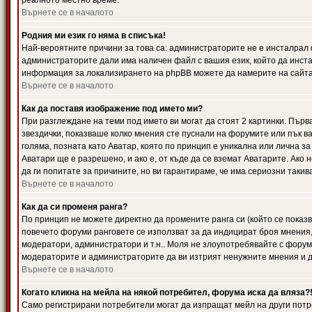
реалното местно време.
Върнете се в началото
Родния ми език го няма в списъка!
Най-вероятните причини за това са: администраторите не е инсталрал 
администраторите дали има наличен файл с вашия език, който да инста
информация за локализирането на phpBB можете да намерите на сайта 
Върнете се в началото
Как да поставя изображение под името ми?
При разглеждане на теми под името ви могат да стоят 2 картинки. Първ
звездички, показваше колко мнения сте пуснали на форумите или пък ва
голяма, позната като Аватар, която по принцип е уникална или лична 
Аватари ще е разрешено, и ако е, от къде да се вземат Аватарите. Ако
да ги попитате за причините, но ви гарантираме, че има сериозни такив
Върнете се в началото
Как да си променя ранга?
По принцип не можете директно да промените ранга си (който се показва
повечето форуми ранговете се използват за да индицират броя мнения,
модератори, администратори и т.н.. Моля не злоупотребявайте с форуми
модераторите и администраторите да ви изтрият ненужните мнения и да 
Върнете се в началото
Когато кликна на мейла на някой потребител, форума иска да вляза?
Само регистрирани потребители могат да изпращат мейл на други потр