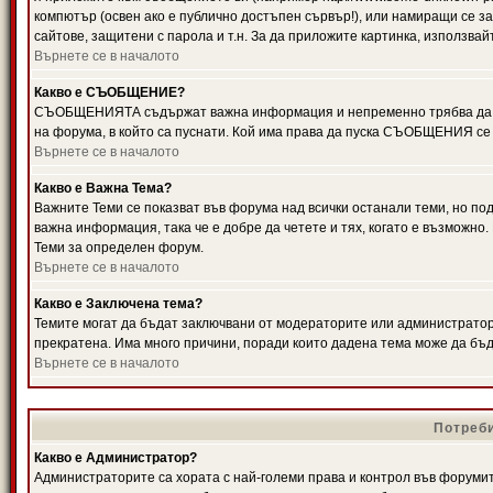
компютър (освен ако е публично достъпен сървър!), или намиращи се з
сайтове, защитени с парола и т.н. За да приложите картинка, използвай
Върнете се в началото
Какво е СЪОБЩЕНИЕ?
СЪОБЩЕНИЯТА съдържат важна информация и непременно трябва да ги
на форума, в който са пуснати. Кой има права да пуска СЪОБЩЕНИЯ се
Върнете се в началото
Какво е Важна Тема?
Важните Теми се показват във форума над всички останали теми, но 
важна информация, така че е добре да четете и тях, когато е възмож
Теми за определен форум.
Върнете се в началото
Какво е Заключена тема?
Темите могат да бъдат заключвани от модераторите или администратори
прекратена. Има много причини, поради които дадена тема може да бъ
Върнете се в началото
Потреби
Какво е Администратор?
Администраторите са хората с най-големи права и контрол във форумит