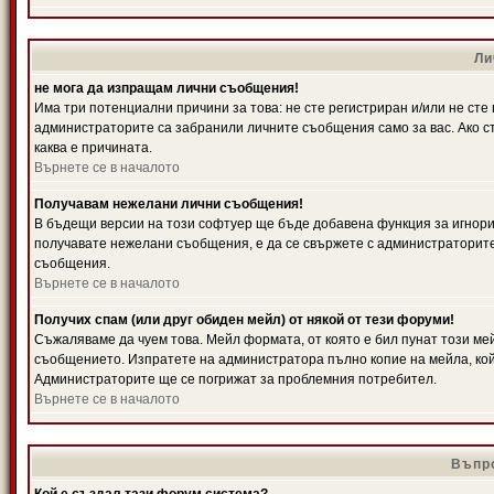
Ли
не мога да изпращам лични съобщения!
Има три потенциални причини за това: не сте регистриран и/или не ст
администраторите са забранили личните съобщения само за вас. Ако ст
каква е причината.
Върнете се в началото
Получавам нежелани лични съобщения!
В бъдещи версии на този софтуер ще бъде добавена функция за игнорира
получавате нежелани съобщения, е да се свържете с администраторите
съобщения.
Върнете се в началото
Получих спам (или друг обиден мейл) от някой от тези форуми!
Съжаляваме да чуем това. Мейл формата, от която е бил пунат този ме
съобщението. Изпратете на администратора пълно копие на мейла, кой
Администраторите ще се погрижат за проблемния потребител.
Върнете се в началото
Въпро