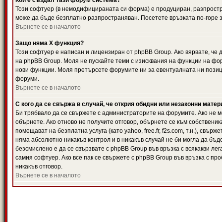
Кой е създал тази форум система?
Този софтуер (в немодифицираната си форма) е продуциран, разпрост
може да бъде безплатно разпространяван. Посетете връзката по-горе з
Върнете се в началото
Защо няма X функция?
Този софтуер е написан и лицензиран от phpBB Group. Ако вярвате, че
на phpBB Group. Моля не пускайте теми с изисквания на функции на фор
нови функции. Моля претърсете форумите ни за евентуалната ни позиц
форуми.
Върнете се в началото
С кого да се свържа в случай, че открия обидни или незаконни мате
Би трябвало да се свържете с администраторите на форумите. Ако не мо
обърнете. Ако отново не получите отговор, обърнете се към собственика
помещават на безплатна услуга (като yahoo, free.fr, f2s.com, т.н.), свъ
няма абсолютно никакъв контрол и в никакъв случай не би могла да бъд
безсмислено е да се свързвате с phpBB Group във връзка с всякакви лег
самия софтуер. Ако все пак се свържете с phpBB Group във връзка с пр
никакъв отговор.
Върнете се в началото