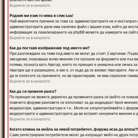
реалното местно време.
Върнете се в началото
Родния ми език го няма в списъка!
Най-вероятните причини за това са: администраторите не е инсталрал 
администраторите дали има наличен файл с вашия език, който да инста
информация за локализирането на phpBB можете да намерите на сайта 
Върнете се в началото
Как да поставя изображение под името ми?
При разглеждане на теми под името ви могат да стоят 2 картинки. Първ
звездички, показваше колко мнения сте пуснали на форумите или пък ва
голяма, позната като Аватар, която по принцип е уникална или лична 
Аватари ще е разрешено, и ако е, от къде да се вземат Аватарите. Ако
да ги попитате за причините, но ви гарантираме, че има сериозни такив
Върнете се в началото
Как да си променя ранга?
По принцип не можете директно да промените ранга си (който се показва
повечето форуми ранговете се използват за да индицират броя мнения,
модератори, администратори и т.н.. Моля не злоупотребявайте с форуми
модераторите и администраторите да ви изтрият ненужните мнения и да 
Върнете се в началото
Когато кликна на мейла на някой потребител, форума иска да вляза?
Само регистрирани потребители могат да изпращат мейл на други потр