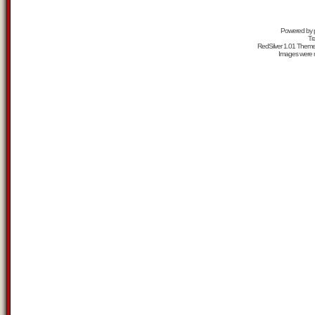
Powered by
Tr
RedSilver 1.01 Them
Images were