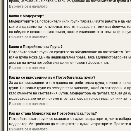
права, изгонване на потребители, създаване на потребителски групи и м
Върнете се в началото
Какво е Модератор?
Модераторите са потребители (или групи такива), чиято работа е да н
както и да заключват, отключват, местят и разделят теми във форума, к
на обиден и незаконен материал, както и излизането от темата (или пус
Върнете се в началото
Какво е Потребителска Група?
Потребителските групи са средство за обединяване на потребител. Всек
всяка група може да има индивидуални права. Така администраторите м
достъп на група потребители до личен (скрит) форум, и т.н.
Върнете се в началото
Как да се присъединя към Потребителска група?
За да се присъедините към дадена потребителска група, кликнете на л
групи. Не всички групи са
отворени
за членове, някой са затворени, а п
като кликнете на съответния бутон. Модератора на групата трябва да о
модератора ако не ви приеме в групата, със сигурност има причини за т
Върнете се в началото
Как да стана Модератор на Потребителска Група?
Потребителските групи се създават от администраторите, които избират
модератор, би трябвало да се свържете с администраторите. Пратете
Върнете се в началото