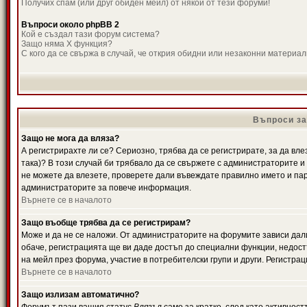
Получих спам (или друг обиден мейл) от някой от тези форуми!
Въпроси около phpBB 2
Кой е създал тази форум система?
Защо няма X функция?
С кого да се свържа в случай, че открия обидни или незаконни материа
Въпроси за
Защо не мога да вляза?
А регистрирахте ли се? Сериозно, трябва да се регистрирате, за да вле
така)? В този случай би трябвало да се свържете с администраторите и д
не можете да влезете, проверете дали въвеждате правилно името и паро
администраторите за повече информация.
Върнете се в началото
Защо въобще трябва да се регистрирам?
Може и да не се наложи. От администраторите на форумите зависи дали
обаче, регистрацията ще ви даде достъп до специални функции, недост
на мейл през форума, участие в потребителски групи и други. Регистра
Върнете се в началото
Защо излизам автоматично?