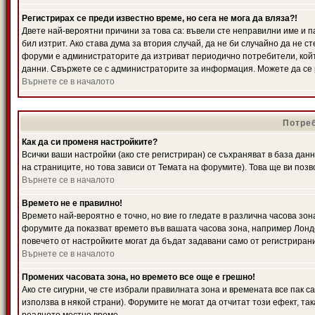
Регистрирах се преди известно време, но сега не мога да вляза?!
Двете най-вероятни причини за това са: въвели сте неправилни име и п
бил изтрит. Ако става дума за втория случай, да не би случайно да не
форуми е администраторите да изтриват периодично потребители, койт
данни. Свържете се с администраторите за информация. Можете да се р
Върнете се в началото
Потреб
Как да си променя настройките?
Всички ваши настройки (ако сте регистриран) се съхраняват в база данн
на страниците, но това зависи от Темата на форумите). Това ще ви поз
Върнете се в началото
Времето не е правилно!
Времето най-вероятно е точно, но вие го гледате в различна часова зон
форумите да показват времето във вашата часова зона, например Лондо
повечето от настройките могат да бъдат задавани само от регистрирани 
Върнете се в началото
Промених часовата зона, но времето все още е грешно!
Ако сте сигурни, че сте избрали правилната зона и времената все пак с
използва в някой страни). Форумите не могат да отчитат този ефект, та