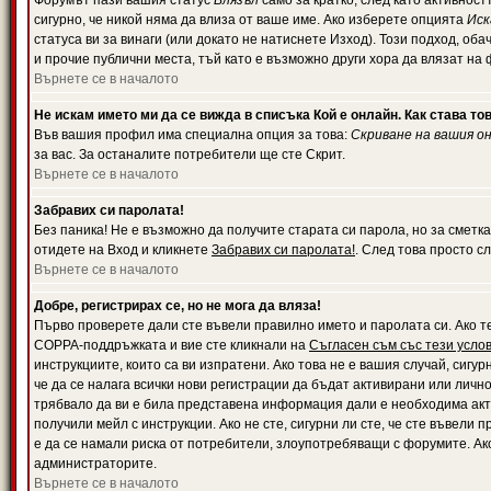
Форумът пази вашия статус
Влязъл
само за кратко, след като активност
сигурно, че никой няма да влиза от ваше име. Ако изберете опцията
Иск
статуса ви за винаги (или докато не натиснете Изход). Този подход, оба
и прочие публични места, тъй като е възможно други хора да влязат на
Върнете се в началото
Не искам името ми да се вижда в списъка Кой е онлайн. Как става то
Във вашия профил има специална опция за това:
Скриване на вашия о
за вас. За останалите потребители ще сте Скрит.
Върнете се в началото
Забравих си паролата!
Без паника! Не е възможно да получите старата си парола, но за сметка
отидете на Вход и кликнете
Забравих си паролата!
. След това просто с
Върнете се в началото
Добре, регистрирах се, но не мога да вляза!
Първо проверете дали сте въвели правилно името и паролата си. Ако те
COPPA-поддръжката и вие сте кликнали на
Съгласен съм със тези усло
инструкциите, които са ви изпратени. Ако това не е вашия случай, сигу
че да се налага всички нови регистрации да бъдат активирани или личн
трябвало да ви е била представена информация дали е необходима акти
получили мейл с инструкции. Ако не сте, сигурни ли сте, че сте въвели
е да се намали риска от потребители, злоупотребяващи с форумите. Ако
администраторите.
Върнете се в началото