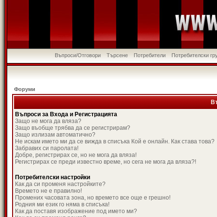
Въпроси/Отговори
Търсене
Потребители
Потребителски гр
Форуми
В
Въпроси за Входа и Регистрацията
Защо не мога да вляза?
Защо въобще трябва да се регистрирам?
Защо излизам автоматично?
Не искам името ми да се вижда в списъка Кой е онлайн. Как става това?
Забравих си паролата!
Добре, регистрирах се, но не мога да вляза!
Регистрирах се преди известно време, но сега не мога да вляза?!
Потребителски настройки
Как да си променя настройките?
Времето не е правилно!
Промених часовата зона, но времето все още е грешно!
Родния ми език го няма в списъка!
Как да поставя изображение под името ми?