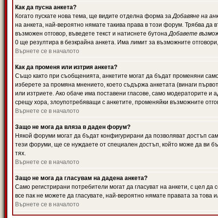
Как да пусна анкета?
Когато пускате нова тема, ще видите отделна форма за
Добавяне на ан
на анкета, най-вероятно нямате такива права в този форум. Трябва да 
възможен отговор, въведете текст и натиснете бутона
Добавете възмо
0 ще резултира в безкрайна анкета. Има лимит за възможните отговори
Върнете се в началото
Как да променя или изтрия анкета?
Също както при съобщенията, анкетите могат да бъдат променяни само 
изберете за промяна мнението, което съдържа анкетата (винаги първото
или изтриете. Ако обаче има поставени гласове, само модераторите и 
срещу хора, злоупотребяващи с анкетите, променяйки възможните отгов
Върнете се в началото
Защо не мога да вляза в даден форум?
Някой форуми могат да бъдат конфигурирани да позволяват достъп само 
тези форуми, ще се нуждаете от специален достъп, който може да ви 
тях.
Върнете се в началото
Защо не мога да гласувам на дадена анкета?
Само регистрирани потребители могат да гласуват на анкети, с цел да 
все пак не можете да гласувате, най-вероятно нямате правата за това и
Върнете се в началото