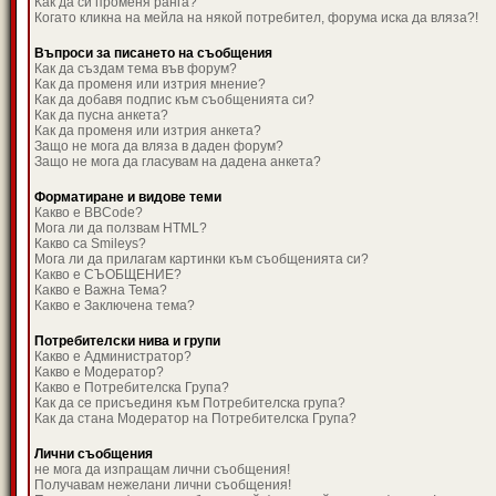
Как да си променя ранга?
Когато кликна на мейла на някой потребител, форума иска да вляза?!
Въпроси за писането на съобщения
Как да създам тема във форум?
Как да променя или изтрия мнение?
Как да добавя подпис към съобщенията си?
Как да пусна анкета?
Как да променя или изтрия анкета?
Защо не мога да вляза в даден форум?
Защо не мога да гласувам на дадена анкета?
Форматиране и видове теми
Какво е BBCode?
Мога ли да ползвам HTML?
Какво са Smileys?
Мога ли да прилагам картинки към съобщенията си?
Какво е СЪОБЩЕНИЕ?
Какво е Важна Тема?
Какво е Заключена тема?
Потребителски нива и групи
Какво е Администратор?
Какво е Модератор?
Какво е Потребителска Група?
Как да се присъединя към Потребителска група?
Как да стана Модератор на Потребителска Група?
Лични съобщения
не мога да изпращам лични съобщения!
Получавам нежелани лични съобщения!