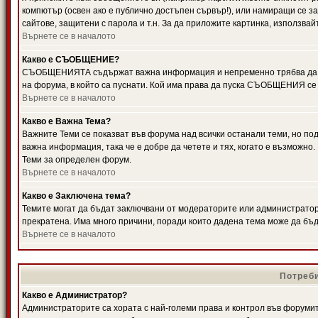
компютър (освен ако е публично достъпен сървър!), или намиращи се з
сайтове, защитени с парола и т.н. За да приложите картинка, използвай
Върнете се в началото
Какво е СЪОБЩЕНИЕ?
СЪОБЩЕНИЯТА съдържат важна информация и непременно трябва да ги
на форума, в който са пуснати. Кой има права да пуска СЪОБЩЕНИЯ се
Върнете се в началото
Какво е Важна Тема?
Важните Теми се показват във форума над всички останали теми, но 
важна информация, така че е добре да четете и тях, когато е възмож
Теми за определен форум.
Върнете се в началото
Какво е Заключена тема?
Темите могат да бъдат заключвани от модераторите или администратори
прекратена. Има много причини, поради които дадена тема може да бъ
Върнете се в началото
Потреби
Какво е Администратор?
Администраторите са хората с най-големи права и контрол във форумит