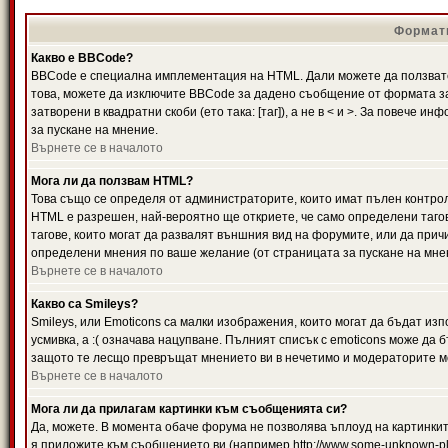
Формати
Какво е BBCode?
BBCode е специална имплементация на HTML. Дали можете да ползвате
това, можете да изключите BBCode за дадено съобщение от формата за
затворени в квадратни скоби (ето така: [таг]), а не в < и >. За повече
за пускане на мнение.
Върнете се в началото
Мога ли да ползвам HTML?
Това също се определя от администраторите, които имат пълен контро
HTML е разрешен, най-вероятно ще откриете, че само определени тагов
тагове, които могат да развалят външния вид на форумите, или да прич
определени мнения по ваше желание (от страницата за пускане на мне
Върнете се в началото
Какво са Smileys?
Smileys, или Emoticons са малки изображения, които могат да бъдат изп
усмивка, а :( означава нацупване. Пълният списък с emoticons може да б
защото те лесщо превръщат мнението ви в нечетимо и модераторите мо
Върнете се в началото
Мога ли да прилагам картинки към съобщенията си?
Да, можете. В момента обаче форума не позволява ъплоуд на картинките
я приложите към съобщението ви (например http://www.some-unknown-pla