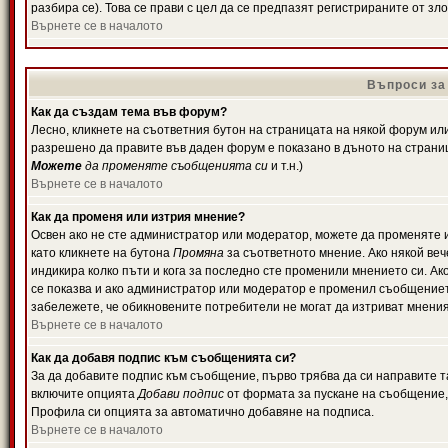
разбира се). Това се прави с цел да се предпазят регистрираните от з
Върнете се в началото
Въпроси за
Как да създам тема във форум?
Лесно, кликнете на съответния бутон на страницата на някой форум или 
разрешено да правите във даден форум е показано в дъното на страни
Можете
да променяте съобщенията си
и т.н.)
Върнете се в началото
Как да променя или изтрия мнение?
Освен ако не сте администратор или модератор, можете да променяте 
като кликнете на бутона
Промяна
за съответното мнение. Ако някой вече
индикира колко пъти и кога за последно сте променили мнението си. Ако 
се показва и ако администратор или модератор е променил съобщениет
забележете, че обикновените потребители не могат да изтриват мненият
Върнете се в началото
Как да добавя подпис към съобщенията си?
За да добавите подпис към съобщение, първо трябва да си направите т
включите опцията
Добави подпис
от формата за пускане на съобщение, 
Профила си опцията за автоматично добавяне на подписа.
Върнете се в началото