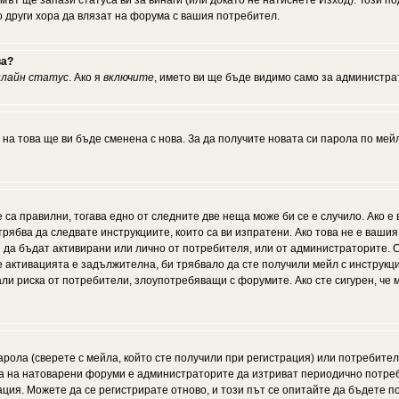
мът ще запази статуса ви за винаги (или докато не натиснете Изход). Този по
о други хора да влязат на форума с вашия потребител.
ва?
нлайн статус
. Ако я
включите
, името ви ще бъде видимо само за администрат
 на това ще ви бъде сменена с нова. За да получите новата си парола по мей
 са правилни, тогава едно от следните две неща може би се е случило. Ако 
рябва да следвате инструкциите, които са ви изпратени. Ако това не е ваши
ии да бъдат активирани или лично от потребителя, или от администраторите. С
активацията е задължителна, би трябвало да сте получили мейл с инструкции.
али риска от потребители, злоупотребяващи с форумите. Ако сте сигурен, че
рола (сверете с мейла, който сте получили при регистрация) или потребителят
а на натоварени форуми е администраторите да изтриват периодично потреби
ия. Можете да се регистрирате отново, и този път се опитайте да бъдете по