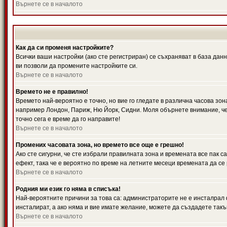
Върнете се в началото
Как да си променя настройките?
Всички ваши настройки (ако сте регистриран) се съхраняват в база данн
ви позволи да промените настройките си.
Върнете се в началото
Времето не е правилно!
Времето най-вероятно е точно, но вие го гледате в различна часова зон
например Лондон, Париж, Ню Йорк, Сидни. Моля обърнете внимание, че ч
точно сега е време да го направите!
Върнете се в началото
Промених часовата зона, но времето все още е грешно!
Ако сте сигурни, че сте избрали правилната зона и времената все пак с
ефект, така че е вероятно по време на летните месеци времената да се 
Върнете се в началото
Родния ми език го няма в списъка!
Най-вероятните причини за това са: администраторите не е инсталрал 
инсталират, а ако няма и вие имате желание, можете да създадете так
Върнете се в началото