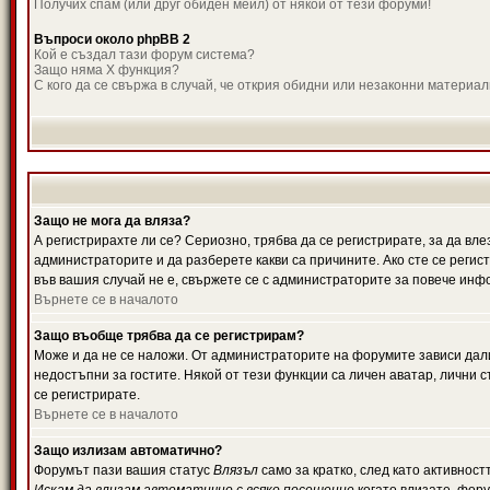
Получих спам (или друг обиден мейл) от някой от тези форуми!
Въпроси около phpBB 2
Кой е създал тази форум система?
Защо няма X функция?
С кого да се свържа в случай, че открия обидни или незаконни материа
Защо не мога да вляза?
А регистрирахте ли се? Сериозно, трябва да се регистрирате, за да вле
администраторите и да разберете какви са причините. Ако сте се регис
във вашия случай не е, свържете се с администраторите за повече инф
Върнете се в началото
Защо въобще трябва да се регистрирам?
Може и да не се наложи. От администраторите на форумите зависи дали
недостъпни за гостите. Някой от тези функции са личен аватар, лични
се регистрирате.
Върнете се в началото
Защо излизам автоматично?
Форумът пази вашия статус
Влязъл
само за кратко, след като активност