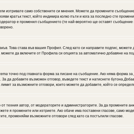
или изтривате само собствените си мнения. Можете да промените съобщение
появи кратък текст, който индикира колко пъти и кога за последно сте промен
и модератор е променил съобщението (те най-вероятно ще оставят съобщение 
оворено.
акъв. Това става във вашия Профил. След като си направите подпис, можете
, можете да включите от Профила си опцията за автоматично добавяне на по
кета
точно под главната форма за писане на съобщение. Ако няма форма за д
. За да добавите възможен отговор, въведете текст и натиснете бутона
Добав
а лимит за възможните отговори, които можете да добавите, който се опреде
от техния автор, от модераторите и администраторите. За да промените анк
можете я промените или изтриете. Ако обаче има поставени гласове, само мо
тите, променяйки възможните отговори след като са постъпили гласове.