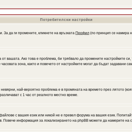
Потребителски настройки
и. За да ги промените, кликнете на връзката
Профил
(по принцип се намира н
а от вашата. Ако това е проблема, би трябвало да промените настройките си,
асовата зона, както и повечето от настройките могат да бъдат задавани само
а невярни, най-вероятно проблема е в промяната на времето през лятото (коя
различават с 1 час от реалното местно време.
файлове с вашия език или никой не е превел форума на вашия език. Попитай
ъв. Повече информация за локализирането на phpBB можете да намерите на с