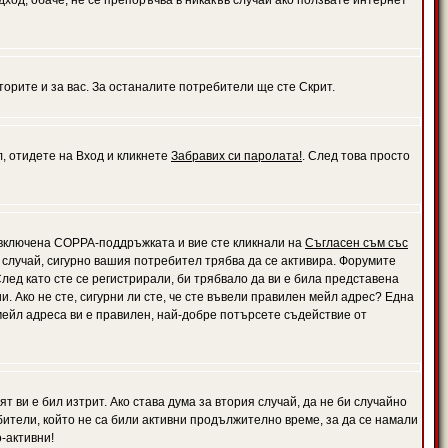
дход, обаче, не се препоръчва в никакъв случай ако ползвате интернет
орите и за вас. За останалите потребители ще сте Скрит.
л, отидете на Вход и кликнете
Забравих си паролата!
. След това просто
е включена COPPA-поддръжката и вие сте кликнали на
Съгласен съм със
я случай, сигурно вашия потребител трябва да се активира. Форумите
лед като сте се регистрирали, би трябвало да ви е била представена
 Ако не сте, сигурни ли сте, че сте въвели правилен мейл адрес? Една
 мейл адреса ви е правилен, най-добре потърсете съдействие от
 ви е бил изтрит. Ако става дума за втория случай, да не би случайно
тели, който не са били активни продължително време, за да се намали
-активни!