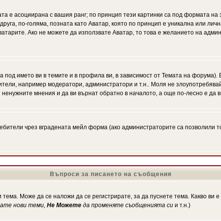
ата е асоциирана с вашия ранг; по принцип тези картинки са под формата на
 друга, по-голяма, позната като Аватар, която по принцип е уникална или ли
Аватарите. Ако не можете да използвате Аватар, то това е желанието на адми
а под името ви в темите и в профила ви, в зависимост от Темата на форума).
ители, например модератори, администратори и т.н.. Моля не злоупотребява
 ненужните мнения и да ви върнат обратно в началото, а още по-лесно е да в
!
бители чрез вградената мейл форма (ако администраторите са позволили това
Въпроси за писането на съобщения
 тема. Може да се наложи да се регистрирате, за да пуснете тема. Какво ви 
кате нови теми,
Не Можете
да променяте съобщенията си
и т.н.)