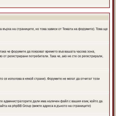
а върха на страниците, но това зависи от Темата на форумите). Това ще
 така че форумите да показват времето във вашата часова зона,
 от регистрирани потребители. Така че, ако не сте се регистрирали,
то се използва в някой страни). Форумите не могат да отчитат този
те администраторите дали има наличен файл с вашия език, който да
айта на phpBB Group (вижте адреса в дъното на страниците)