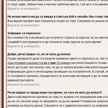
Искам да влизам автоматично с всяко посещение
когато влизате, фору
от клуб, кафе, библиотека и прочие публични места, тъй като е възможн
Върнете се в началото
Не искам името ми да се вижда в списъка Кой е онлайн. Как става то
Във вашия профил има специална опция за това:
Скриване на вашия о
Върнете се в началото
Забравих си паролата!
Без паника! Не е възможно да получите старата си парола, но за сметка
следвайте инструкциите и ще получите нова парола за нула време!
Върнете се в началото
Добре, регистрирах се, но не мога да вляза!
Първо проверете дали сте въвели правилно името и паролата си. Ако те
тези условия и възрастта ми е
под
13 години
при регистрацията тогава т
могат да бъдат настроени така, че да се налага всички нови регистрац
информация дали е необходима активация на потребителя. В случай, че 
от основните причини, поради които се използва активация е да се нам
администраторите.
Върнете се в началото
Регистрирах се преди известно време, но сега не мога да вляза?!
Двете най-вероятни причини за това са: въвели сте неправилни име и па
да не сте писали нищо по форумите за дълго време? Нормална практик
размера на базата данни. Свържете се с администраторите за информац