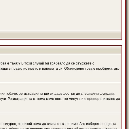
ова е така)? В този случай би трябвало да се свържете с
веждате правилно името и паролата си. Обикновено това е проблема; ако
ния, обаче, регистрацията ще ви даде достъп до специални функции,
руги. Регистрацията отнема само няколко минути и е препоръчително да
 е сигурно, че никой няма да влиза от ваше име. Ако изберете опцията