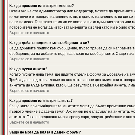
Как да променя или изтрия мнение?
Освен ако не сте администратор или модератор, можете да променяте 
някой вече е отговорил на мнението ви, в дъното на мнението ви ще се 
не ви показва. Този текст няма да се показва и ако администратор ил
потребители не могат да изтриват мненията си след като им е било отг
Върнете се в началото
Как да добавя подпис към съобщенията си?
За да добавите подпис към съобщение, първо трябва да си направите т
съобщение, за да добавите подписа в края на съобщението. Също така
Върнете се в началото
Как да пусна анкета?
Когато пускате нова тема, ще видите отделна форма за
Добавяне на ан
Трябва да въведете заглавие на анкетата и поне два възможни отговора
анкетата да бъде активна, като 0 ще резултира в безкрайна анкета. Им
Върнете се в началото
Как да променя или изтрия анкета?
Също както при съобщенията, анкетите могат да бъдат променяни само 
първото мнение в дадена тема). Ако никой не е гласувал на анкетата, 
анкетата. Това е предпазна мярка срещу хора, злоупотребяващи с анке
Върнете се в началото
Защо не мога да вляза в даден форум?