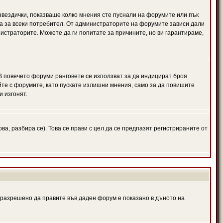
 звездички, показваше колко мнения сте пуснали на форумите или пък
чна за всеки потребител. От администраторите на форумите зависи дали
нистраторите. Можете да ги попитате за причините, но ви гарантираме,
 В повечето форуми ранговете се използват за да индицират броя
йте с форумите, като пускате излишни мнения, само за да повишите
и изгонят.
, разбира се). Това се прави с цел да се предпазят регистрираните от
е разрешено да правите във даден форум е показано в дъното на