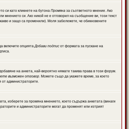
то си като кликнете на бутона
Промяна
за съответното мнение. Ако
или мнението си. Ако никой не е отговорил на съобщение ви, този текст
какво и защо са променили). Моля забележете, че обикновените
 да включите опцията
Добави подпис
от формата за пускане на
дписа.
обавяне на анкета, най-вероятно нямате такива права в този форум.
ете възможен отговор
. Можете също да укажете време, за което
ля от администраторите.
ета, изберете за промяна мнението, което съдържа анкетата (винаги
дераторите и администраторите могат да променят или изтрият