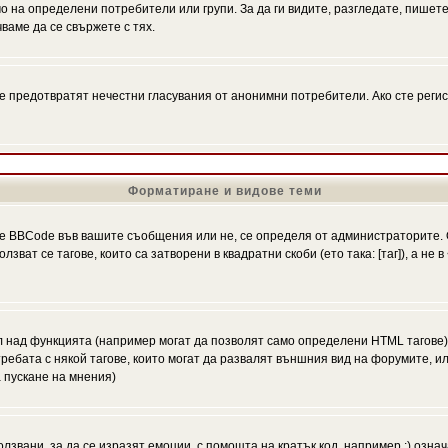
на определени потребители или групи. За да ги видите, разгледате, пишете 
аме да се свържете с тях.
се предотвратят нечестни гласувания от анонимни потребители. Ако сте регис
Форматиране и видове теми
 BBCode във вашите съобщения или не, се определя от администраторите. 
ат се тагове, които са затворени в квадратни скоби (ето така: [таг]), а не
л над функцията (например могат да позволят само определени HTML тагове)
ебата с някой тагове, които могат да развалят външния вид на форумите, ил
 пускане на мнения)
олзвани, за да се изразят емоции, с помощта на кратък код, например :) означ