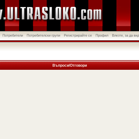
Потребители
Потребителски групи
Регистрирайте се
Профил
Влезте, за да в
Въпроси/Отговори