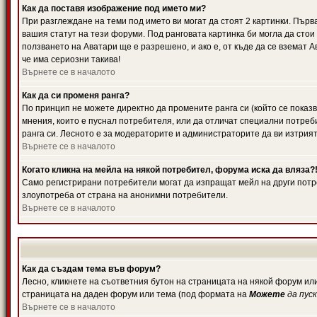
Как да поставя изображение под името ми?
При разглеждане на теми под името ви могат да стоят 2 картинки. Първ
вашия статут на тези форуми. Под ранговата картинка би могла да стои
ползването на Аватари ще е разрешено, и ако е, от къде да се вземат 
че има сериозни такива!
Върнете се в началото
Как да си променя ранга?
По принцип не можете директно да промените ранга си (който се показв
мнения, които е пуснал потребителя, или да отличат специални потреб
ранга си. Лесното е за модераторите и администраторите да ви изтрият
Върнете се в началото
Когато кликна на мейла на някой потребител, форума иска да вляза?
Само регистрирани потребители могат да изпращат мейл на други потре
злоупотреба от страна на анонимни потребители.
Върнете се в началото
Как да създам тема във форум?
Лесно, кликнете на съответния бутон на страницата на някой форум или
страницата на даден форум или тема (под формата на
Можете
да пус
Върнете се в началото