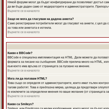
Някой форуми могат да бъдат конфигурирани да позволяват достъп само 
да ви бъде даден само от модераторите и администраторите. Препоръчв
Върнете се в началото
Защо не мога да гласувам на дадена анкета?
Само регистрирани потребители могат да гласуват на анкети, с цел да 
за това или анкетата е изтекла.
Върнете се в началото
Какво е BBCode?
BBCode е специална имплементация на HTML. Дали можете да ползвате
формата за писане на съобщения. BBCode прилича много на HTML, използв
към което има връзка от страницата за пускане на мнение.
Върнете се в началото
Мога ли да ползвам HTML?
Това също се определя от администраторите, които имат пълен контро
тагове работят. Това е
предпазна
мярка, целяща да предотвари злоупотр
го изключите за определени мнения по ваше желание (от страницата за
Върнете се в началото
Какво са Smileys?
Smileys, или Emoticons са малки изображения, които могат да бъдат изп