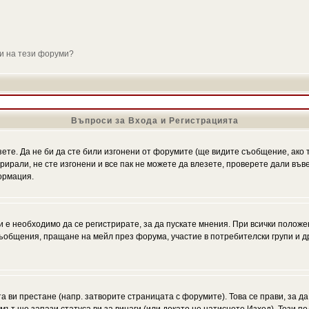
ли на тези форуми?
Въпроси за Входа и Регистрацията
зете. Да не би да сте били изгонени от форумите (ще видите съобщение, ако т
трирали, не сте изгонени и все пак не можете да влезете, проверете дали въ
ормация.
 е необходимо да се регистрирате, за да пускате мнения. При всички положе
 съобщения, пращане на мейл през форума, участие в потребителски групи и д
та ви престане (напр. затворите страницата с форумите). Това се прави, за да