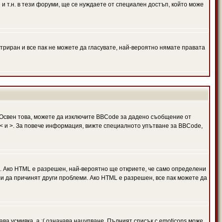
и т.н. в тези форуми, ще се нуждаете от специален достъп, който може
триран и все пак не можете да гласувате, най-вероятно нямате правата
Освен това, можете да изключите BBCode за дадено съобщение от
 в < и >. За повече информация, вижте специалното упътване за BBCode,
. Ако HTML е разрешен, най-вероятно ще откриете, че само определени
и да причинят други проблеми. Ако HTML е разрешен, все пак можете да
ава усмивка, а :( означава нацупване. Пълният списък с emoticons може