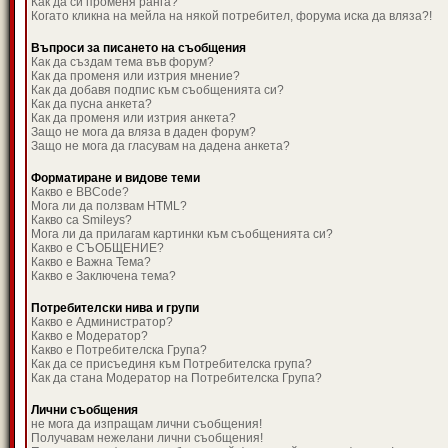
Как да си променя ранга?
Когато кликна на мейла на някой потребител, форума иска да вляза?!
Въпроси за писането на съобщения
Как да създам тема във форум?
Как да променя или изтрия мнение?
Как да добавя подпис към съобщенията си?
Как да пусна анкета?
Как да променя или изтрия анкета?
Защо не мога да вляза в даден форум?
Защо не мога да гласувам на дадена анкета?
Форматиране и видове теми
Какво е BBCode?
Мога ли да ползвам HTML?
Какво са Smileys?
Мога ли да прилагам картинки към съобщенията си?
Какво е СЪОБЩЕНИЕ?
Какво е Важна Тема?
Какво е Заключена тема?
Потребителски нива и групи
Какво е Администратор?
Какво е Модератор?
Какво е Потребителска Група?
Как да се присъединя към Потребителска група?
Как да стана Модератор на Потребителска Група?
Лични съобщения
не мога да изпращам лични съобщения!
Получавам нежелани лични съобщения!