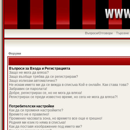
Въпроси/Отговори
Търсене
Форуми
Въпроси за Входа и Регистрацията
Защо не мога да вляза?
Защо въобще трябва да се регистрирам?
Защо излизам автоматично?
Не искам името ми да се вижда в списъка Кой е онлайн. Как става това?
Забравих си паролата!
Добре, регистрирах се, но не мога да вляза!
Регистрирах се преди известно време, но сега не мога да вляза?!
Потребителски настройки
Как да си променя настройките?
Времето не е правилно!
Промених часовата зона, но времето все още е грешно!
Родния ми език го няма в списъка!
Как да поставя изображение под името ми?