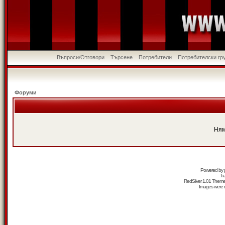
Въпроси/Отговори
Търсене
Потребители
Потребителски гр
Форуми
Ням
Powered by
Tr
RedSilver 1.01 Them
Images were