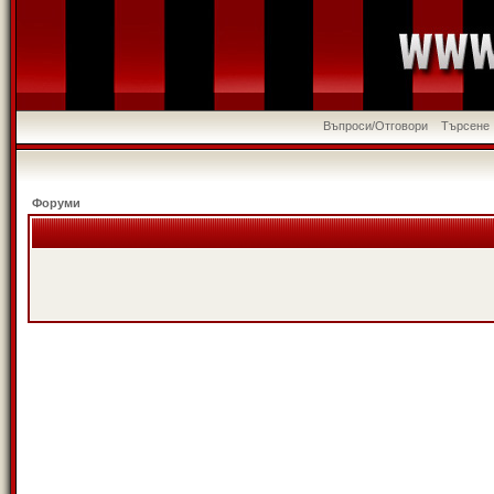
Въпроси/Отговори
Търсене
Форуми