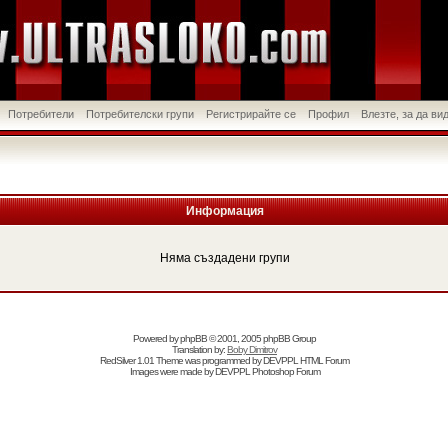
Потребители
Потребителски групи
Регистрирайте се
Профил
Влезте, за да в
Информация
Няма създадени групи
Powered by
phpBB
© 2001, 2005 phpBB Group
Translation by:
Boby Dimitrov
RedSilver 1.01 Theme was programmed by
DEVPPL
HTML Forum
Images were made by
DEVPPL
Photoshop Forum