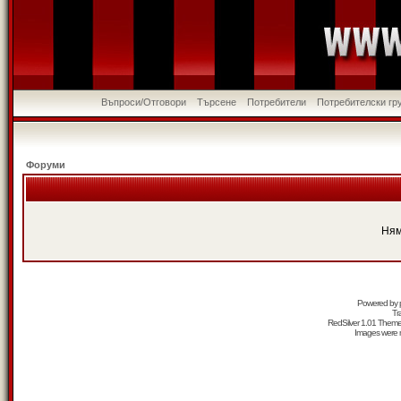
Въпроси/Отговори
Търсене
Потребители
Потребителски гр
Форуми
Ням
Powered by
Tr
RedSilver 1.01 Them
Images were