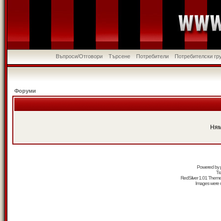
Въпроси/Отговори
Търсене
Потребители
Потребителски гр
Форуми
Ням
Powered by
Tr
RedSilver 1.01 Them
Images were