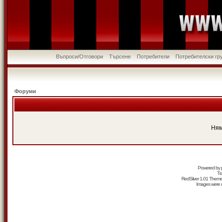
Въпроси/Отговори
Търсене
Потребители
Потребителски гр
Форуми
Ням
Powered by
Tr
RedSilver 1.01 Them
Images were