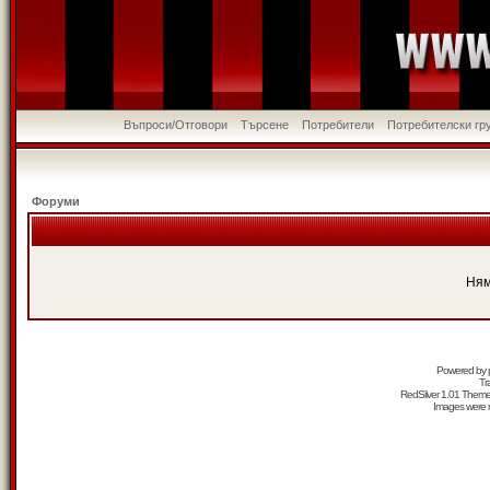
Въпроси/Отговори
Търсене
Потребители
Потребителски гр
Форуми
Ням
Powered by
Tr
RedSilver 1.01 Them
Images were