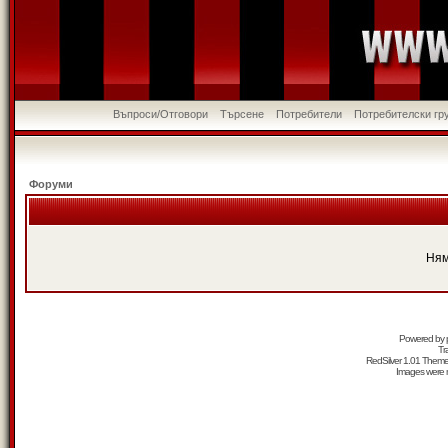
Въпроси/Отговори
Търсене
Потребители
Потребителски гр
Форуми
Ням
Powered by
Tr
RedSilver 1.01 Them
Images were