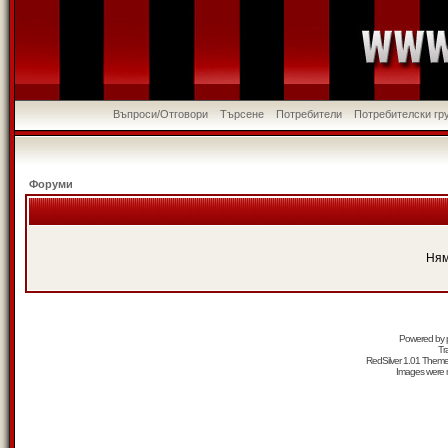
Въпроси/Отговори
Търсене
Потребители
Потребителски гр
Форуми
Ням
Powered by
Tr
RedSilver 1.01 Them
Images were