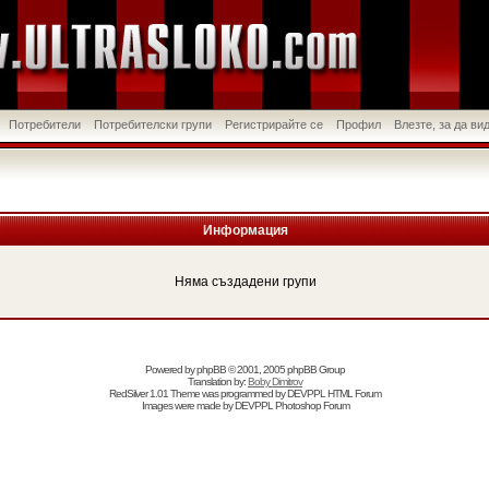
Потребители
Потребителски групи
Регистрирайте се
Профил
Влезте, за да в
Информация
Няма създадени групи
Powered by
phpBB
© 2001, 2005 phpBB Group
Translation by:
Boby Dimitrov
RedSilver 1.01 Theme was programmed by
DEVPPL
HTML Forum
Images were made by
DEVPPL
Photoshop Forum