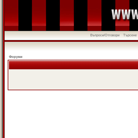
Въпроси/Отговори
Търсене
Форуми