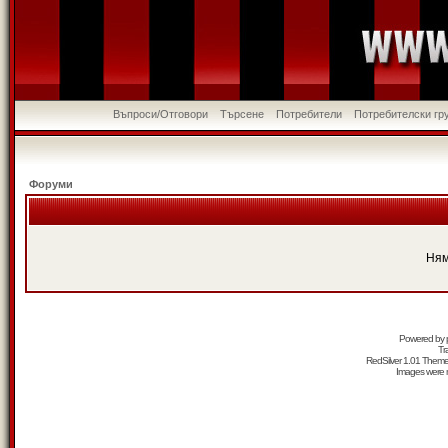
Въпроси/Отговори
Търсене
Потребители
Потребителски гр
Форуми
Ням
Powered by
Tr
RedSilver 1.01 Them
Images were