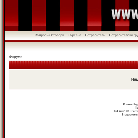
Въпроси/Отговори
Търсене
Потребители
Потребителски гр
Форуми
Ням
Powered by
Tr
RedSilver 1.01 Them
Images were