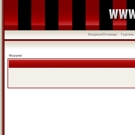
Въпроси/Отговори
Търсене
Форуми