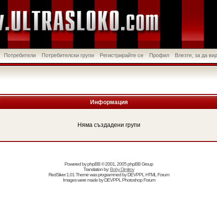
Потребители
Потребителски групи
Регистрирайте се
Профил
Влезте, за да в
Информация
Няма създадени групи
Powered by
phpBB
© 2001, 2005 phpBB Group
Translation by:
Boby Dimitrov
RedSilver 1.01 Theme was programmed by
DEVPPL
HTML Forum
Images were made by
DEVPPL
Photoshop Forum