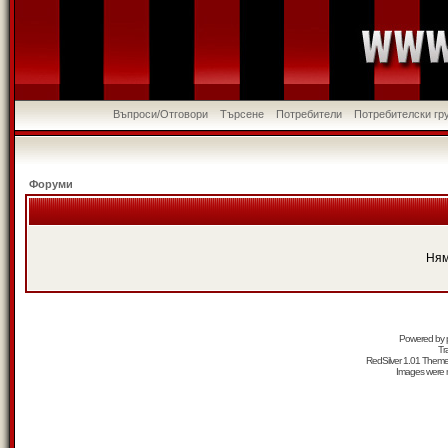
Въпроси/Отговори
Търсене
Потребители
Потребителски гр
Форуми
Ням
Powered by
Tr
RedSilver 1.01 Them
Images were