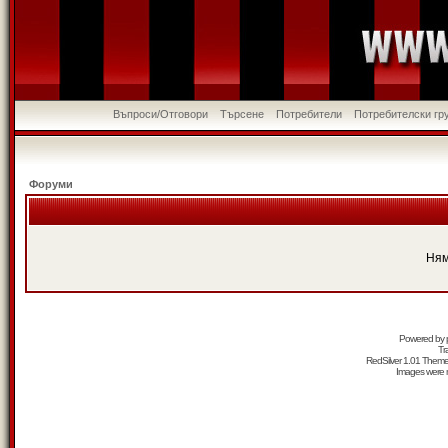
Въпроси/Отговори
Търсене
Потребители
Потребителски гр
Форуми
Ням
Powered by
Tr
RedSilver 1.01 Them
Images were