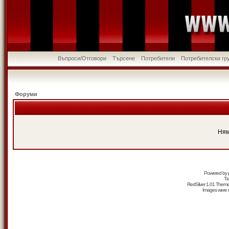
Въпроси/Отговори
Търсене
Потребители
Потребителски гр
Форуми
Ням
Powered by
Tr
RedSilver 1.01 Them
Images were