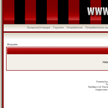
Въпроси/Отговори
Търсене
Потребители
Потребителски гр
Форуми
Ням
Powered by
Tr
RedSilver 1.01 Them
Images were