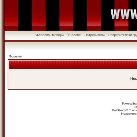
Въпроси/Отговори
Търсене
Потребители
Потребителски гр
Форуми
Ням
Powered by
Tr
RedSilver 1.01 Them
Images were