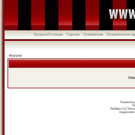
Въпроси/Отговори
Търсене
Потребители
Потребителски гр
Форуми
Ням
Powered by
Tr
RedSilver 1.01 Them
Images were