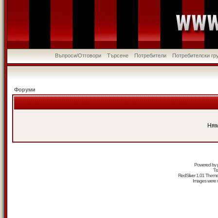
Въпроси/Отговори
Търсене
Потребители
Потребителски гр
Форуми
Ням
Powered by
Tr
RedSilver 1.01 Them
Images were