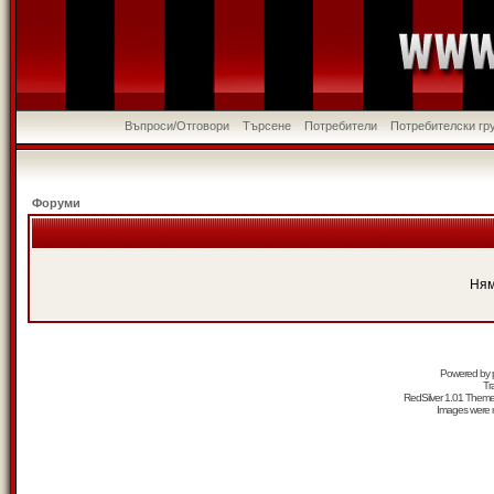
Въпроси/Отговори
Търсене
Потребители
Потребителски гр
Форуми
Ням
Powered by
Tr
RedSilver 1.01 Them
Images were