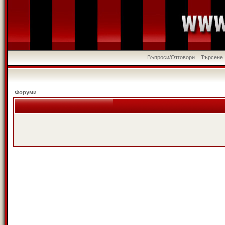
Въпроси/Отговори
Търсене
Форуми