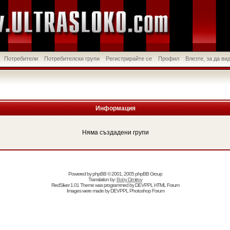
Потребители
Потребителски групи
Регистрирайте се
Профил
Влезте, за да в
Информация
Няма създадени групи
Powered by
phpBB
© 2001, 2005 phpBB Group
Translation by:
Boby Dimitrov
RedSilver 1.01 Theme was programmed by
DEVPPL
HTML Forum
Images were made by
DEVPPL
Photoshop Forum