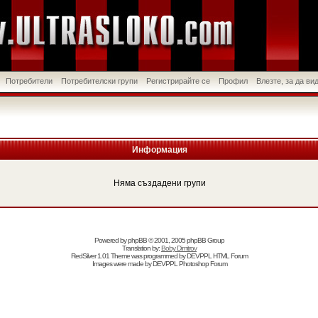
Потребители
Потребителски групи
Регистрирайте се
Профил
Влезте, за да в
Информация
Няма създадени групи
Powered by
phpBB
© 2001, 2005 phpBB Group
Translation by:
Boby Dimitrov
RedSilver 1.01 Theme was programmed by
DEVPPL
HTML Forum
Images were made by
DEVPPL
Photoshop Forum