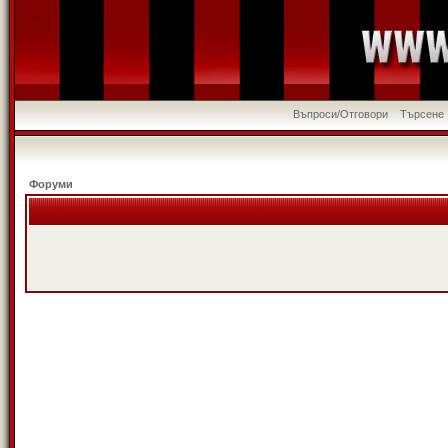
Въпроси/Отговори
Търсене
Форуми