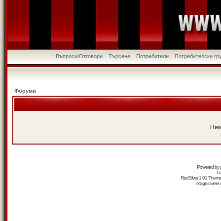
Въпроси/Отговори
Търсене
Потребители
Потребителски гр
Форуми
Ням
Powered by
Tr
RedSilver 1.01 Them
Images were