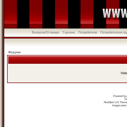
Въпроси/Отговори
Търсене
Потребители
Потребителски гр
Форуми
Ням
Powered by
Tr
RedSilver 1.01 Them
Images were