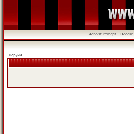
Въпроси/Отговори
Търсене
Форуми