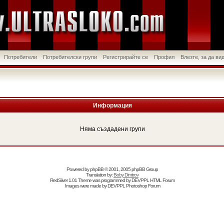
Потребители
Потребителски групи
Регистрирайте се
Профил
Влезте, за да в
Информация
Няма създадени групи
Powered by
phpBB
© 2001, 2005 phpBB Group
Translation by:
Boby Dimitrov
RedSilver 1.01 Theme was programmed by
DEVPPL
HTML Forum
Images were made by
DEVPPL
Photoshop Forum